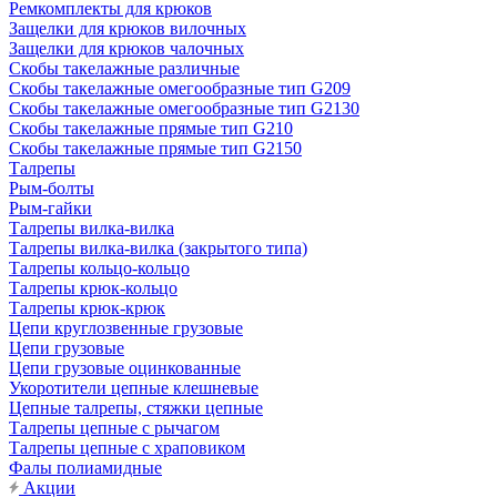
Ремкомплекты для крюков
Защелки для крюков вилочных
Защелки для крюков чалочных
Скобы такелажные различные
Скобы такелажные омегообразные тип G209
Скобы такелажные омегообразные тип G2130
Скобы такелажные прямые тип G210
Скобы такелажные прямые тип G2150
Талрепы
Рым-болты
Рым-гайки
Талрепы вилка-вилка
Талрепы вилка-вилка (закрытого типа)
Талрепы кольцо-кольцо
Талрепы крюк-кольцо
Талрепы крюк-крюк
Цепи круглозвенные грузовые
Цепи грузовые
Цепи грузовые оцинкованные
Укоротители цепные клешневые
Цепные талрепы, стяжки цепные
Талрепы цепные с рычагом
Талрепы цепные с храповиком
Фалы полиамидные
Акции