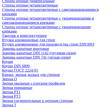
Стропы цепные универсальные
Стропы цепные четырехветвевые
Стропы цепные четырехветвевые с самозакрывающимися
крюками
Стропы цепные четырехветвевые с укорачивающими и
самозакрывающимися крюками
Стропы цепные четырехветвевые с укорачивающими
крюками
Такелаж и комплектующие
Втулки алюминиевые для строп
Втулки алюминиевые для производства строп DIN3093
Зажимы канатные винтовые
Зажимы канатные DIN 1142 (грузовая серия)
Зажимы канатные DIN 741 (легкая серия)
Коуши
Коуши DIN 6899
Коуши ГОСТ 2224-93
Крюки, звенья, кольца для стропов
Звенья О
Звенья овальные с плоским профилем
Звенья приварные
Звенья РТ1
Звенья РТ3
Звенья соединительные к цепным стропам
Звенья Т