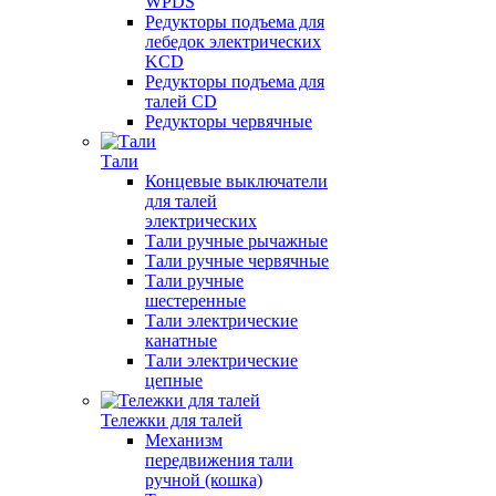
WPDS
Редукторы подъема для
лебедок электрических
KCD
Редукторы подъема для
талей CD
Редукторы червячные
Тали
Концевые выключатели
для талей
электрических
Тали ручные рычажные
Тали ручные червячные
Тали ручные
шестеренные
Тали электрические
канатные
Тали электрические
цепные
Тележки для талей
Механизм
передвижения тали
ручной (кошка)