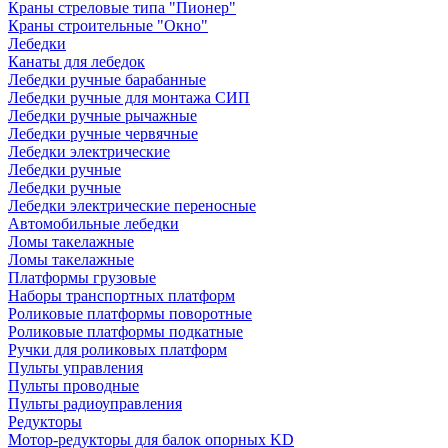
Краны стреловые типа "Пионер"
Краны строительные "Окно"
Лебедки
Канаты для лебедок
Лебедки ручные барабанные
Лебедки ручные для монтажа СИП
Лебедки ручные рычажные
Лебедки ручные червячные
Лебедки электрические
Лебедки ручные
Лебедки ручные
Лебедки электрические переносные
Автомобильные лебедки
Ломы такелажные
Ломы такелажные
Платформы грузовые
Наборы транспортных платформ
Роликовые платформы поворотные
Роликовые платформы подкатные
Ручки для роликовых платформ
Пульты управления
Пульты проводные
Пульты радиоуправления
Редукторы
Мотор-редукторы для балок опорных KD