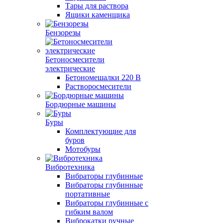
Тары для раствора
Ящики каменщика
Бензорезы
Бетоносмесители
электрические
Бетономешалки 220 В
Растворосмесители
Бордюрные машины
Буры
Комплектующие для
буров
Мотобуры
Вибротехника
Вибраторы глубинные
Вибраторы глубинные
портативные
Вибраторы глубинные с
гибким валом
Виброкатки ручные