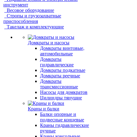
инструмент
Весовое оборудование
Стропы и грузозахватные
приспособления
Такелаж и комплектующие
Домкраты и насосы
Домкраты винтовые,
автомобильные
Домкраты
гидравлические
Домкраты подкатные
Домкраты реечные
Домкраты
трансмиссионные
Насосы для домкратов
Цилиндры тянущие
Краны и балки
Балки опорные и
подвесные концевые
Краны гидравлические
ручные
Краны консольные