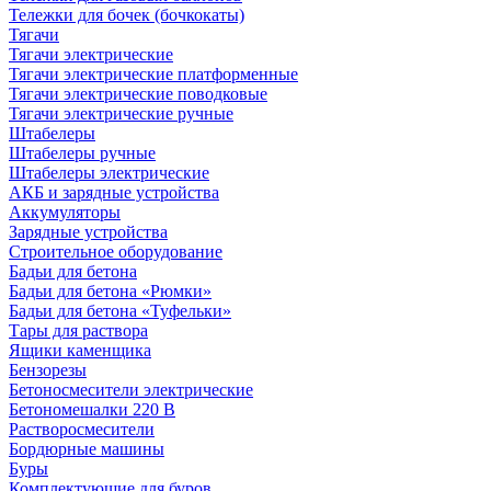
Тележки для бочек (бочкокаты)
Тягачи
Тягачи электрические
Тягачи электрические платформенные
Тягачи электрические поводковые
Тягачи электрические ручные
Штабелеры
Штабелеры ручные
Штабелеры электрические
АКБ и зарядные устройства
Аккумуляторы
Зарядные устройства
Строительное оборудование
Бадьи для бетона
Бадьи для бетона «Рюмки»
Бадьи для бетона «Туфельки»
Тары для раствора
Ящики каменщика
Бензорезы
Бетоносмесители электрические
Бетономешалки 220 В
Растворосмесители
Бордюрные машины
Буры
Комплектующие для буров