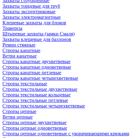
Захваты струбцинные
Захваты торцевые для труб
Захваты эксцентриковые
Захваты электромагнитные
Клещевые захваты для блоков
Траверсы
Штыревые захваты (замки Смаля)
Захваты клещевые для баллонов
Ремни стяжные
Стропы канатные
Ветви канатные
Стропы канатные двухветвевые
Стропы канатные одноветвевые
Стропы канатные петлевые
Стропы канатные четырехветвевые
Стропы текстильные
Стропы текстильные двухветвевые
Стропы текстильные кольцевые
Стропы текстильные петлевые
Стропы текстильные четырехветвевые
Стропы цепные
Ветви цепные
Стропы цепные двухветвевые
Стропы цепные одноветвевые
Стропы цепные одноветвевые с укорачивающими крюками