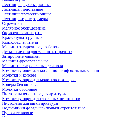
Лестницы двухсекционные
Лестницы приставные
Лестницы трехсекционные
Лестницы-трансформеры
Стремянки
Малярное оборудование
Окрасочные аппараты
Краскопульты ручные
Краскораспылители
Машины затирочные для бетона
Диски и лезвия для машин затирочных
Затирочные машины
Машины фрезеровальные
Машины шлифовальные для пола
Комплектующие для мозаично-шлифовальных машин
Молотки и коперы
Комплектующие для молотков и коперов
Коперы бензиновые
Молотки отбойные
Пистолеты вязальные для арматуры
Комплектующие для вязальных пистолетов
Пистолеты для вязки арматуры
Подъемники фасадные (люльки строительные)
Пушки тепловые