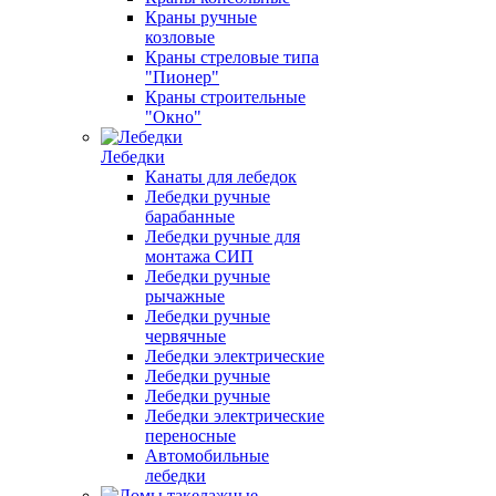
Краны ручные
козловые
Краны стреловые типа
"Пионер"
Краны строительные
"Окно"
Лебедки
Канаты для лебедок
Лебедки ручные
барабанные
Лебедки ручные для
монтажа СИП
Лебедки ручные
рычажные
Лебедки ручные
червячные
Лебедки электрические
Лебедки ручные
Лебедки ручные
Лебедки электрические
переносные
Автомобильные
лебедки