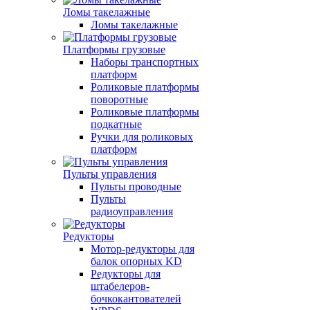
Ломы такелажные
Ломы такелажные
Платформы грузовые
Наборы транспортных
платформ
Роликовые платформы
поворотные
Роликовые платформы
подкатные
Ручки для роликовых
платформ
Пульты управления
Пульты проводные
Пульты
радиоуправления
Редукторы
Мотор-редукторы для
балок опорных KD
Редукторы для
штабелеров-
бочкокантователей