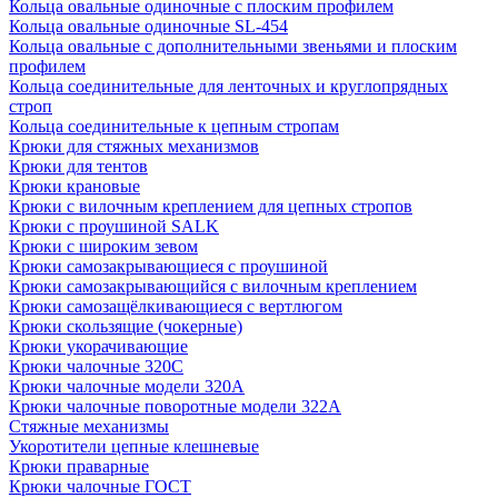
Кольца овальные одиночные c плоским профилем
Кольца овальные одиночные SL-454
Кольца овальные с дополнительными звеньями и плоским
профилем
Кольца соединительные для ленточных и круглопрядных
строп
Кольца соединительные к цепным стропам
Крюки для стяжных механизмов
Крюки для тентов
Крюки крановые
Крюки с вилочным креплением для цепных стропов
Крюки с проушиной SALK
Крюки с широким зевом
Крюки самозакрывающиеся с проушиной
Крюки самозакрывающийся с вилочным креплением
Крюки самозащёлкивающиеся с вертлюгом
Крюки скользящие (чокерные)
Крюки укорачивающие
Крюки чалочные 320C
Крюки чалочные модели 320А
Крюки чалочные поворотные модели 322А
Стяжные механизмы
Укоротители цепные клешневые
Крюки праварные
Крюки чалочные ГОСТ