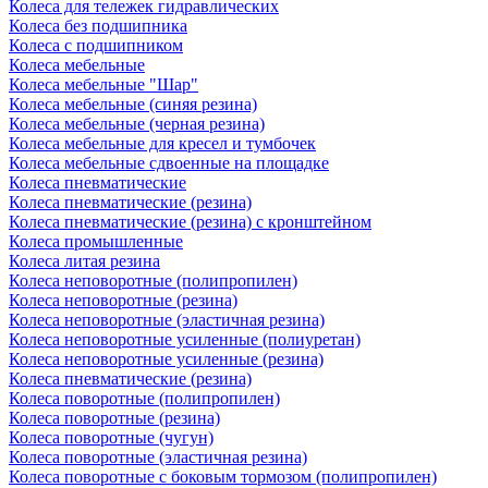
Колеса для тележек гидравлических
Колеса без подшипника
Колеса с подшипником
Колеса мебельные
Колеса мебельные "Шар"
Колеса мебельные (синяя резина)
Колеса мебельные (черная резина)
Колеса мебельные для кресел и тумбочек
Колеса мебельные сдвоенные на площадке
Колеса пневматические
Колеса пневматические (резина)
Колеса пневматические (резина) с кронштейном
Колеса промышленные
Колеса литая резина
Колеса неповоротные (полипропилен)
Колеса неповоротные (резина)
Колеса неповоротные (эластичная резина)
Колеса неповоротные усиленные (полиуретан)
Колеса неповоротные усиленные (резина)
Колеса пневматические (резина)
Колеса поворотные (полипропилен)
Колеса поворотные (резина)
Колеса поворотные (чугун)
Колеса поворотные (эластичная резина)
Колеса поворотные c боковым тормозом (полипропилен)