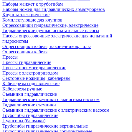
Наборы манжет к трубогибам
Наборы ножей для гидравлических арматурорезов
Клуппы электрические
Комплектующие для клуппов
Опрессовщики гидравлические, электрические
Гидравлические ручные испытательные насосы
Насосы опрессовочные электрические для испытаний
гидросистем
Опрессовщики кабеля, наконечников, гильз
Опрессовщики кабеля
Прессы
Прессы гидравлические
Прессы пневмогидравлические
Прессы с электроприводом
Секторные ножницы, кабелерезы
Кабелерезы гидравлические
Кабелерезы ручные
Съемники гидравлические
Гидравлические cъемники с выносным насосом
Гидравлические съемники
Съемники гидравлические с электрическим насосом
Трубогибы гидравлические
Пуансоны (башмаки)
Трубогибы гидравлические вертикальные
Трубогибы гидравлические горизонтальные