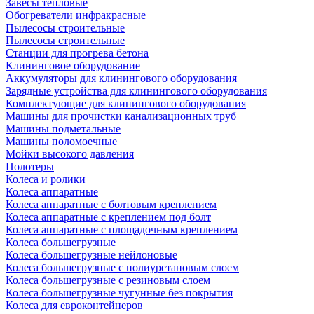
Завесы тепловые
Обогреватели инфракрасные
Пылесосы строительные
Пылесосы строительные
Станции для прогрева бетона
Клининговое оборудование
Аккумуляторы для клинингового оборудования
Зарядные устройства для клинингового оборудования
Комплектующие для клинингового оборудования
Машины для прочистки канализационных труб
Машины подметальные
Машины поломоечные
Мойки высокого давления
Полотеры
Колеса и ролики
Колеса аппаратные
Колеса аппаратные с болтовым креплением
Колеса аппаратные с креплением под болт
Колеса аппаратные с площадочным креплением
Колеса большегрузные
Колеса большегрузные нейлоновые
Колеса большегрузные с полиуретановым слоем
Колеса большегрузные с резиновым слоем
Колеса большегрузные чугунные без покрытия
Колеса для евроконтейнеров