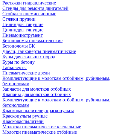
Растяжки гидравлические
Стенды для ремонта двигателей
Стойки трансмиссионные
Стяжки пружин
Цилиндры тянущие
Цилиндры тянущие
Пневмоинструмент
Бетоноломы пневматические
Бетоноломы БК
Дрели, гайковерты пневматические
Буры для скальных пород
Буры по бетону
Гайковерты
Пневматические дрели
Комплектующие к молоткам отбойным, рубильным,
бетоноломам
Запчасти для молотков отбойных
Клапаны для молотков отбойных
Комплектующие к молоткам отбойным, рубильным,
бетоноломам
Краскораспылители, краскопульты
Краскопульты ручные
Краскораспылители
Молотки пневматические клепальные
Молотки пневматические отбойные