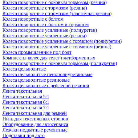
Колеса поворотные c боковым тормозом (резина)
Колеса поворотные c тормозом (резина)
Колеса поворотные c тормозом (эластичная резина)
Колеса поворотные с болтом
Колеса поворотные с болтом и тормозом
Колеса поворотные усиленные (полиуретан)
Колеса поворотные усиленные (резина)
Колеса поворотные усиленные с тормозом (полиуретан)
Колеса поворотные усиленные с тормозом (резина)
Колеса промышленные под болт
Комплекты колес для телег платформенных
Колеса поворотные c боковым тормозом (полиуретан)
Колеса цельнолитые
Колеса цельнолитые пенополиуретановые
Колеса цельнолитые резиновые
Колеса цельнолитые с рефленой резиной
Лента текстильная
Лента текстильная 5:1
Лента текстильная 6:1
Лента текстильная 7:1
Лента текстильная для ремней
Нить для текстильных стропов
Оборудование для автосервиса
Лежаки подкатные ремонтные
Подставки под авто