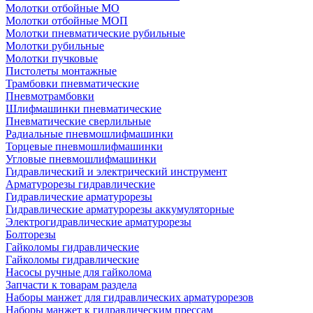
Молотки отбойные МО
Молотки отбойные МОП
Молотки пневматические рубильные
Молотки рубильные
Молотки пучковые
Пистолеты монтажные
Трамбовки пневматические
Пневмотрамбовки
Шлифмашинки пневматические
Пневматические сверлильные
Радиальные пневмошлифмашинки
Торцевые пневмошлифмашинки
Угловые пневмошлифмашинки
Гидравлический и электрический инструмент
Арматурорезы гидравлические
Гидравлические арматурорезы
Гидравлические арматурорезы аккумуляторные
Электрогидравлические арматурорезы
Болторезы
Гайколомы гидравлические
Гайколомы гидравлические
Насосы ручные для гайколома
Запчасти к товарам раздела
Наборы манжет для гидравлических арматурорезов
Наборы манжет к гидравлическим прессам