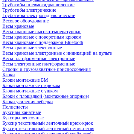
Трубогибы пневмогидравлические
Трубогибы электрические
Трубогибы электрогидравлические
Весовое оборудование
Весы крановые
Весы крановые высокотемпературные
Весы крановые с поворотным крюком
Весы крановые с поддержкой Bluetooth
Весы крановые электронные
Весы крановые электронные с индикацией на пульте
Весы платформенные электронные
Весы электронные платформенные
Стропы и грузозахватные приспособления
Блоки
Блоки монтажные БМ
Блоки монтажные с крюком
Блоки монтажные с ушком
Блоки с площадкой (монтажные опорные)
Блоки усиления лебедки
Полиспасты
Буксиры канатные
Буксиры ленточные
Буксир текстильный ленточный крюк-крюк
Буксир текстильный ленточный петля-петля
Буксир текстильный ленточный скоба-скоба