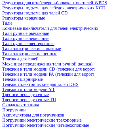
Редукторы для штабелеров-бочкокантователей WPDS
Редукторы подъема для лебедок электрических KCD
Редукторы подъема для талей CD
Редукторы червячные
Тали
Концевые выключатели для талей электрических
Тали ручные рычажные
Тали ручные червячные
Тали ручные шестеренные
Тали электрические канатные
Тали электрические цепные
Тележки для талей
Механизм передвижения тали ручной (кошка)
Тележки к тали модели CD (тележки для ворот)
Тележки к тали модели РА (тележки для ворот)
Тележки шарнирные
Тележки электрические для талей DHS
Тележки к тали модели YT
Треноги перегрузочные
Треноги перегрузочные ТП
Складская техника
Погрузчики
Аккумуляторы для погрузчиков
Погрузчики электрические трехопорные
Погрузчики электрические четырехопорные