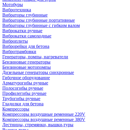
Мотобуры
Вибротехника
Вибраторы глубинные
Вибраторы глубинные портативные
Вибраторы глубинные с гибким валом
Виброкатки ручные
Виброкатки самоходные
Виброплиты
Виброрейки для бетона
Вибротрамбовки
Генераторы, помпы, нагреватели
Бензиновые генераторы
Бензиновые мотопомпы
Дизельные генераторы синхронные
Гибочное оборудование
Арматурогибы ручные
Полосогибы ручные
Профилегибы ручные
Трубогибы ручные
Гладилки для бетона
Компрессоры
Компрессоры воздушные ременные 220V
Компрессоры воздушные ременные 380V
Лестницы, стремянки, вышки-туры
Вышки-туры