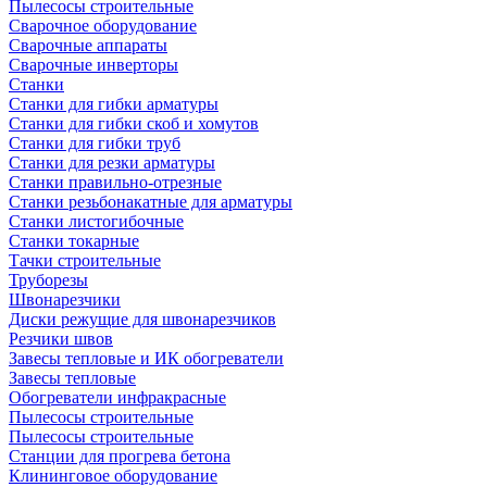
Пылесосы строительные
Сварочное оборудование
Сварочные аппараты
Сварочные инверторы
Станки
Станки для гибки арматуры
Станки для гибки скоб и хомутов
Станки для гибки труб
Станки для резки арматуры
Станки правильно-отрезные
Станки резьбонакатные для арматуры
Станки листогибочные
Станки токарные
Тачки строительные
Труборезы
Швонарезчики
Диски режущие для швонарезчиков
Резчики швов
Завесы тепловые и ИК обогреватели
Завесы тепловые
Обогреватели инфракрасные
Пылесосы строительные
Пылесосы строительные
Станции для прогрева бетона
Клининговое оборудование