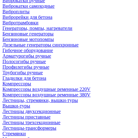
Виброкатки ручные
Виброкатки самоходные
Виброплиты
Виброрейки для бетона
Вибротрамбовки
Генераторы, помпы, нагреватели
Бензиновые генераторы
Бензиновые мотопомпы
Дизельные генераторы синхронные
Гибочное оборудование
Арматурогибы ручные
Полосогибы ручные
Профилегибы ручные
Трубогибы ручные
Гладилки для бетона
Компрессоры
Компрессоры воздушные ременные 220V
Компрессоры воздушные ременные 380V
Лестницы, стремянки, вышки-туры
Вышки-туры
Лестницы двухсекционные
Лестницы приставные
Лестницы трехсекционные
Лестницы-трансформеры
Стремянки