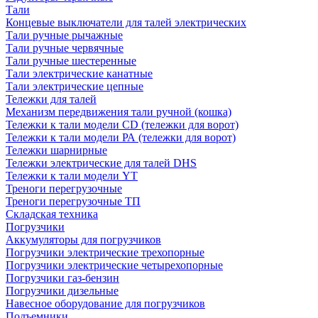
Тали
Концевые выключатели для талей электрических
Тали ручные рычажные
Тали ручные червячные
Тали ручные шестеренные
Тали электрические канатные
Тали электрические цепные
Тележки для талей
Механизм передвижения тали ручной (кошка)
Тележки к тали модели CD (тележки для ворот)
Тележки к тали модели РА (тележки для ворот)
Тележки шарнирные
Тележки электрические для талей DHS
Тележки к тали модели YT
Треноги перегрузочные
Треноги перегрузочные ТП
Складская техника
Погрузчики
Аккумуляторы для погрузчиков
Погрузчики электрические трехопорные
Погрузчики электрические четырехопорные
Погрузчики газ-бензин
Погрузчики дизельные
Навесное оборудование для погрузчиков
Подъемники