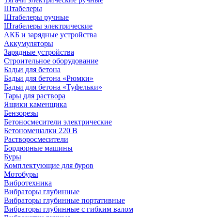
Штабелеры
Штабелеры ручные
Штабелеры электрические
АКБ и зарядные устройства
Аккумуляторы
Зарядные устройства
Строительное оборудование
Бадьи для бетона
Бадьи для бетона «Рюмки»
Бадьи для бетона «Туфельки»
Тары для раствора
Ящики каменщика
Бензорезы
Бетоносмесители электрические
Бетономешалки 220 В
Растворосмесители
Бордюрные машины
Буры
Комплектующие для буров
Мотобуры
Вибротехника
Вибраторы глубинные
Вибраторы глубинные портативные
Вибраторы глубинные с гибким валом