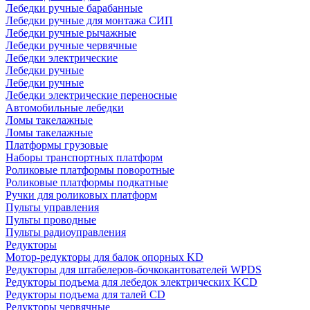
Лебедки ручные барабанные
Лебедки ручные для монтажа СИП
Лебедки ручные рычажные
Лебедки ручные червячные
Лебедки электрические
Лебедки ручные
Лебедки ручные
Лебедки электрические переносные
Автомобильные лебедки
Ломы такелажные
Ломы такелажные
Платформы грузовые
Наборы транспортных платформ
Роликовые платформы поворотные
Роликовые платформы подкатные
Ручки для роликовых платформ
Пульты управления
Пульты проводные
Пульты радиоуправления
Редукторы
Мотор-редукторы для балок опорных KD
Редукторы для штабелеров-бочкокантователей WPDS
Редукторы подъема для лебедок электрических KCD
Редукторы подъема для талей CD
Редукторы червячные