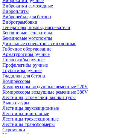
Виброкатки ручные
Виброкатки самоходные
Виброплиты
Виброрейки для бетона
Вибротрамбовки
Генераторы, помпы, нагреватели
Бензиновые генераторы
Бензиновые мотопомпы
Дизельные генераторы синхронные
Гибочное оборудование
Арматурогибы ручные
Полосогибы ручные
Профилегибы ручные
Трубогибы ручные
Гладилки для бетона
Компрессоры
Компрессоры воздушные ременные 220V
Компрессоры воздушные ременные 380V
Лестницы, стремянки, вышки-туры
Вышки-туры
Лестницы двухсекционные
Лестницы приставные
Лестницы трехсекционные
Лестницы-трансформеры
Стремянки