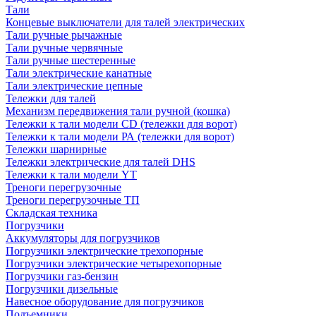
Тали
Концевые выключатели для талей электрических
Тали ручные рычажные
Тали ручные червячные
Тали ручные шестеренные
Тали электрические канатные
Тали электрические цепные
Тележки для талей
Механизм передвижения тали ручной (кошка)
Тележки к тали модели CD (тележки для ворот)
Тележки к тали модели РА (тележки для ворот)
Тележки шарнирные
Тележки электрические для талей DHS
Тележки к тали модели YT
Треноги перегрузочные
Треноги перегрузочные ТП
Складская техника
Погрузчики
Аккумуляторы для погрузчиков
Погрузчики электрические трехопорные
Погрузчики электрические четырехопорные
Погрузчики газ-бензин
Погрузчики дизельные
Навесное оборудование для погрузчиков
Подъемники