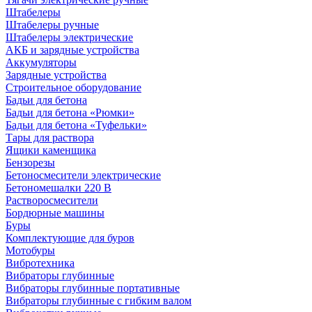
Штабелеры
Штабелеры ручные
Штабелеры электрические
АКБ и зарядные устройства
Аккумуляторы
Зарядные устройства
Строительное оборудование
Бадьи для бетона
Бадьи для бетона «Рюмки»
Бадьи для бетона «Туфельки»
Тары для раствора
Ящики каменщика
Бензорезы
Бетоносмесители электрические
Бетономешалки 220 В
Растворосмесители
Бордюрные машины
Буры
Комплектующие для буров
Мотобуры
Вибротехника
Вибраторы глубинные
Вибраторы глубинные портативные
Вибраторы глубинные с гибким валом