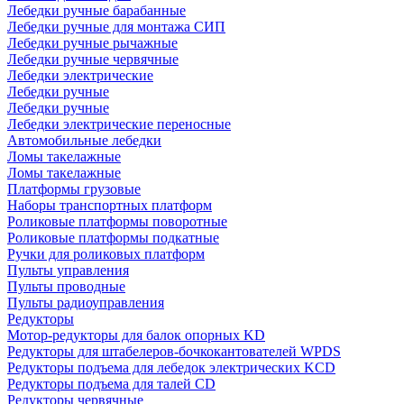
Лебедки ручные барабанные
Лебедки ручные для монтажа СИП
Лебедки ручные рычажные
Лебедки ручные червячные
Лебедки электрические
Лебедки ручные
Лебедки ручные
Лебедки электрические переносные
Автомобильные лебедки
Ломы такелажные
Ломы такелажные
Платформы грузовые
Наборы транспортных платформ
Роликовые платформы поворотные
Роликовые платформы подкатные
Ручки для роликовых платформ
Пульты управления
Пульты проводные
Пульты радиоуправления
Редукторы
Мотор-редукторы для балок опорных KD
Редукторы для штабелеров-бочкокантователей WPDS
Редукторы подъема для лебедок электрических KCD
Редукторы подъема для талей CD
Редукторы червячные