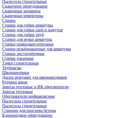
Пылесосы строительные
Сварочное оборудование
Сварочные аппараты
Сварочные инверторы
Станки
Станки для гибки арматуры
Станки для гибки скоб и хомутов
Станки для гибки труб
Станки для резки арматуры
Станки правильно-отрезные
Станки резьбонакатные для арматуры
Станки листогибочные
Станки токарные
Тачки строительные
Труборезы
Швонарезчики
Диски режущие для швонарезчиков
Резчики швов
Завесы тепловые и ИК обогреватели
Завесы тепловые
Обогреватели инфракрасные
Пылесосы строительные
Пылесосы строительные
Станции для прогрева бетона
Клининговое оборудование