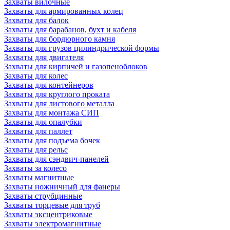
Захваты вилочные
Захваты для армированных колец
Захваты для балок
Захваты для барабанов, бухт и кабеля
Захваты для бордюрного камня
Захваты для грузов цилиндрической формы
Захваты для двигателя
Захваты для кирпичей и газопеноблоков
Захваты для колес
Захваты для контейнеров
Захваты для круглого проката
Захваты для листового металла
Захваты для монтажа СИП
Захваты для опалубки
Захваты для паллет
Захваты для подъема бочек
Захваты для рельс
Захваты для сэндвич-панелей
Захваты за колесо
Захваты магнитные
Захваты ножничный для фанеры
Захваты струбцинные
Захваты торцевые для труб
Захваты эксцентриковые
Захваты электромагнитные