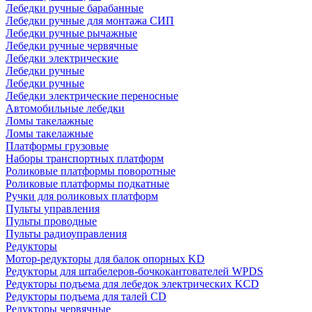
Лебедки ручные барабанные
Лебедки ручные для монтажа СИП
Лебедки ручные рычажные
Лебедки ручные червячные
Лебедки электрические
Лебедки ручные
Лебедки ручные
Лебедки электрические переносные
Автомобильные лебедки
Ломы такелажные
Ломы такелажные
Платформы грузовые
Наборы транспортных платформ
Роликовые платформы поворотные
Роликовые платформы подкатные
Ручки для роликовых платформ
Пульты управления
Пульты проводные
Пульты радиоуправления
Редукторы
Мотор-редукторы для балок опорных KD
Редукторы для штабелеров-бочкокантователей WPDS
Редукторы подъема для лебедок электрических KCD
Редукторы подъема для талей CD
Редукторы червячные