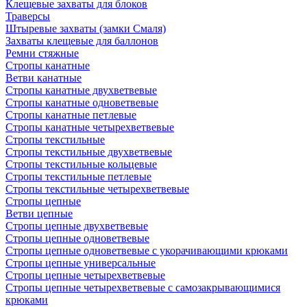
Клещевые захваты для блоков
Траверсы
Штыревые захваты (замки Смаля)
Захваты клещевые для баллонов
Ремни стяжные
Стропы канатные
Ветви канатные
Стропы канатные двухветвевые
Стропы канатные одноветвевые
Стропы канатные петлевые
Стропы канатные четырехветвевые
Стропы текстильные
Стропы текстильные двухветвевые
Стропы текстильные кольцевые
Стропы текстильные петлевые
Стропы текстильные четырехветвевые
Стропы цепные
Ветви цепные
Стропы цепные двухветвевые
Стропы цепные одноветвевые
Стропы цепные одноветвевые с укорачивающими крюками
Стропы цепные универсальные
Стропы цепные четырехветвевые
Стропы цепные четырехветвевые с самозакрывающимися
крюками