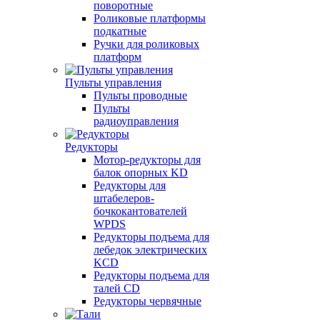
поворотные
Роликовые платформы
подкатные
Ручки для роликовых
платформ
Пульты управления
Пульты проводные
Пульты
радиоуправления
Редукторы
Мотор-редукторы для
балок опорных KD
Редукторы для
штабелеров-
бочкокантователей
WPDS
Редукторы подъема для
лебедок электрических
KCD
Редукторы подъема для
талей CD
Редукторы червячные