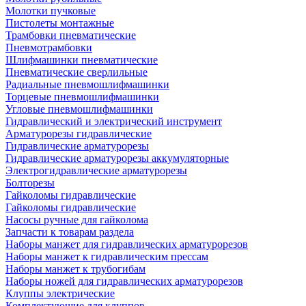
Молотки пучковые
Пистолеты монтажные
Трамбовки пневматические
Пневмотрамбовки
Шлифмашинки пневматические
Пневматические сверлильные
Радиальные пневмошлифмашинки
Торцевые пневмошлифмашинки
Угловые пневмошлифмашинки
Гидравлический и электрический инструмент
Арматурорезы гидравлические
Гидравлические арматурорезы
Гидравлические арматурорезы аккумуляторные
Электрогидравлические арматурорезы
Болторезы
Гайколомы гидравлические
Гайколомы гидравлические
Насосы ручные для гайколома
Запчасти к товарам раздела
Наборы манжет для гидравлических арматурорезов
Наборы манжет к гидравлическим прессам
Наборы манжет к трубогибам
Наборы ножей для гидравлических арматурорезов
Клуппы электрические
Комплектующие для клуппов