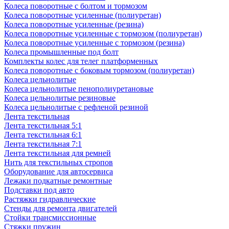
Колеса поворотные с болтом и тормозом
Колеса поворотные усиленные (полиуретан)
Колеса поворотные усиленные (резина)
Колеса поворотные усиленные с тормозом (полиуретан)
Колеса поворотные усиленные с тормозом (резина)
Колеса промышленные под болт
Комплекты колес для телег платформенных
Колеса поворотные c боковым тормозом (полиуретан)
Колеса цельнолитые
Колеса цельнолитые пенополиуретановые
Колеса цельнолитые резиновые
Колеса цельнолитые с рефленой резиной
Лента текстильная
Лента текстильная 5:1
Лента текстильная 6:1
Лента текстильная 7:1
Лента текстильная для ремней
Нить для текстильных стропов
Оборудование для автосервиса
Лежаки подкатные ремонтные
Подставки под авто
Растяжки гидравлические
Стенды для ремонта двигателей
Стойки трансмиссионные
Стяжки пружин