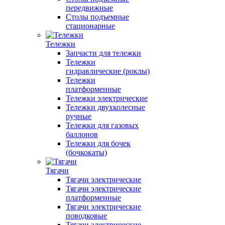
передвижные
Столы подъемные
стационарные
Тележки
Запчасти для тележки
Тележки
гидравлические (роклы)
Тележки
платформенные
Тележки электрические
Тележки двухколесные
ручные
Тележки для газовых
баллонов
Тележки для бочек
(бочкокаты)
Тягачи
Тягачи электрические
Тягачи электрические
платформенные
Тягачи электрические
поводковые
Тягачи электрические