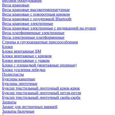
Весовое оборудование
Весы крановые
Весы крановые высокотемпературные
Весы крановые с поворотным крюком
Весы крановые с поддержкой Bluetooth
Весы крановые электронные
Весы крановые электронные с индикацией на пульте
Весы платформенные электронные
Весы электронные платформенные
Стропы и грузозахватные приспособления
Блоки
Блоки монтажные БМ
Блоки монтажные с крюком
Блоки монтажные с ушком
Блоки с площадкой (монтажные опорные)
Блоки усиления лебедки
Полиспасты
Буксиры канатные
Буксиры ленточные
Буксир текстильный ленточный крюк-крюк
Буксир текстильный ленточный петля-петля
Буксир текстильный ленточный скоба-скоба
Захваты
Захват для лестничных маршей
Захваты балочные