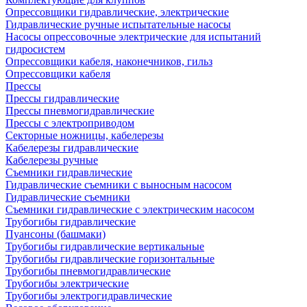
Опрессовщики гидравлические, электрические
Гидравлические ручные испытательные насосы
Насосы опрессовочные электрические для испытаний
гидросистем
Опрессовщики кабеля, наконечников, гильз
Опрессовщики кабеля
Прессы
Прессы гидравлические
Прессы пневмогидравлические
Прессы с электроприводом
Секторные ножницы, кабелерезы
Кабелерезы гидравлические
Кабелерезы ручные
Съемники гидравлические
Гидравлические cъемники с выносным насосом
Гидравлические съемники
Съемники гидравлические с электрическим насосом
Трубогибы гидравлические
Пуансоны (башмаки)
Трубогибы гидравлические вертикальные
Трубогибы гидравлические горизонтальные
Трубогибы пневмогидравлические
Трубогибы электрические
Трубогибы электрогидравлические