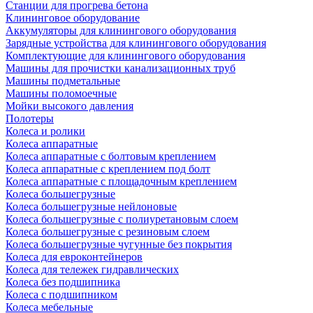
Станции для прогрева бетона
Клининговое оборудование
Аккумуляторы для клинингового оборудования
Зарядные устройства для клинингового оборудования
Комплектующие для клинингового оборудования
Машины для прочистки канализационных труб
Машины подметальные
Машины поломоечные
Мойки высокого давления
Полотеры
Колеса и ролики
Колеса аппаратные
Колеса аппаратные с болтовым креплением
Колеса аппаратные с креплением под болт
Колеса аппаратные с площадочным креплением
Колеса большегрузные
Колеса большегрузные нейлоновые
Колеса большегрузные с полиуретановым слоем
Колеса большегрузные с резиновым слоем
Колеса большегрузные чугунные без покрытия
Колеса для евроконтейнеров
Колеса для тележек гидравлических
Колеса без подшипника
Колеса с подшипником
Колеса мебельные