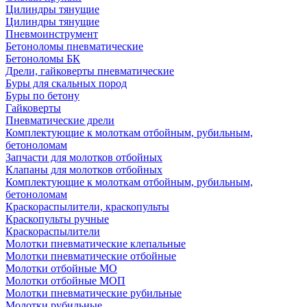
Цилиндры тянущие
Цилиндры тянущие
Пневмоинструмент
Бетоноломы пневматические
Бетоноломы БК
Дрели, гайковерты пневматические
Буры для скальных пород
Буры по бетону
Гайковерты
Пневматические дрели
Комплектующие к молоткам отбойным, рубильным,
бетоноломам
Запчасти для молотков отбойных
Клапаны для молотков отбойных
Комплектующие к молоткам отбойным, рубильным,
бетоноломам
Краскораспылители, краскопульты
Краскопульты ручные
Краскораспылители
Молотки пневматические клепальные
Молотки пневматические отбойные
Молотки отбойные МО
Молотки отбойные МОП
Молотки пневматические рубильные
Молотки рубильные