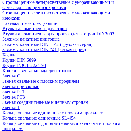
Стропы цепные четырехветвевые с укорачивающими и
самозакрывающимися крюками
Стропы цепные четырехветвевые с укорачивающими
крюками
Такелаж и комплектующие
Втулки алюминиевые для строп
Втулки алюминиевые для производства строп DIN3093
Зажимы канатные винтовые
Зажимы канатные DIN 1142 (грузовая серия)
Зажимы канатные DIN 741 (легкая серия)
Коуши
Коуши DIN 6899
Коуши ГОСТ 2224-93
Крюки, звенья, кольца для стропов
Звенья О
Звенья овальные с плоским профилем
Звенья приварные
Звенья РТ1
Звенья РТ3
Звенья соединительные к цепным стропам
Звенья Т
Кольца овальные одиночные c плоским профилем
Кольца овальные одиночные SL-454
Кольца овальные с дополнительными звеньями и плоским
профилем