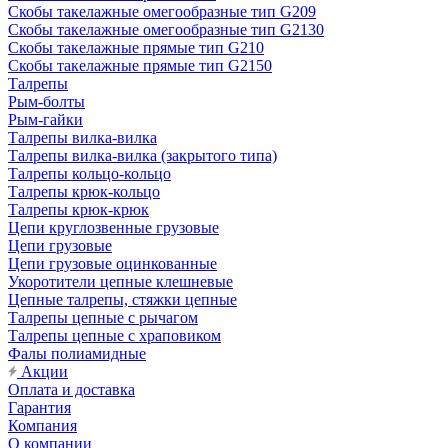
Скобы такелажные омегообразные тип G209
Скобы такелажные омегообразные тип G2130
Скобы такелажные прямые тип G210
Скобы такелажные прямые тип G2150
Талрепы
Рым-болты
Рым-гайки
Талрепы вилка-вилка
Талрепы вилка-вилка (закрытого типа)
Талрепы кольцо-кольцо
Талрепы крюк-кольцо
Талрепы крюк-крюк
Цепи круглозвенные грузовые
Цепи грузовые
Цепи грузовые оцинкованные
Укоротители цепные клешневые
Цепные талрепы, стяжки цепные
Талрепы цепные с рычагом
Талрепы цепные с храповиком
Фалы полиамидные
Акции
Оплата и доставка
Гарантия
Компания
О компании