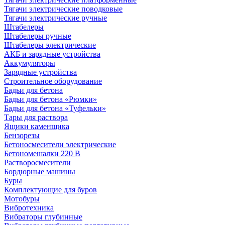
Тягачи электрические поводковые
Тягачи электрические ручные
Штабелеры
Штабелеры ручные
Штабелеры электрические
АКБ и зарядные устройства
Аккумуляторы
Зарядные устройства
Строительное оборудование
Бадьи для бетона
Бадьи для бетона «Рюмки»
Бадьи для бетона «Туфельки»
Тары для раствора
Ящики каменщика
Бензорезы
Бетоносмесители электрические
Бетономешалки 220 В
Растворосмесители
Бордюрные машины
Буры
Комплектующие для буров
Мотобуры
Вибротехника
Вибраторы глубинные