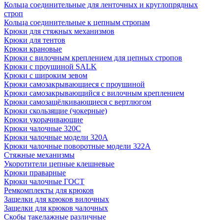
Кольца соединительные для ленточных и круглопрядных
строп
Кольца соединительные к цепным стропам
Крюки для стяжных механизмов
Крюки для тентов
Крюки крановые
Крюки с вилочным креплением для цепных стропов
Крюки с проушиной SALK
Крюки с широким зевом
Крюки самозакрывающиеся с проушиной
Крюки самозакрывающийся с вилочным креплением
Крюки самозащёлкивающиеся с вертлюгом
Крюки скользящие (чокерные)
Крюки укорачивающие
Крюки чалочные 320C
Крюки чалочные модели 320А
Крюки чалочные поворотные модели 322А
Стяжные механизмы
Укоротители цепные клешневые
Крюки праварные
Крюки чалочные ГОСТ
Ремкомплекты для крюков
Защелки для крюков вилочных
Защелки для крюков чалочных
Скобы такелажные различные