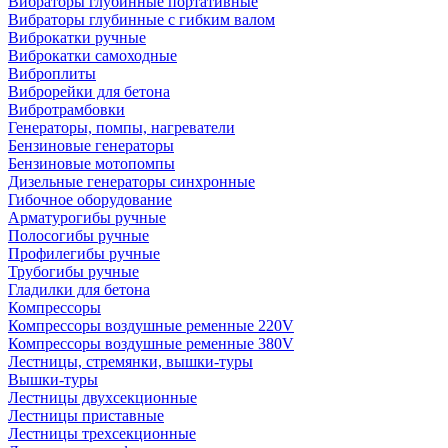
Вибраторы глубинные портативные
Вибраторы глубинные с гибким валом
Виброкатки ручные
Виброкатки самоходные
Виброплиты
Виброрейки для бетона
Вибротрамбовки
Генераторы, помпы, нагреватели
Бензиновые генераторы
Бензиновые мотопомпы
Дизельные генераторы синхронные
Гибочное оборудование
Арматурогибы ручные
Полосогибы ручные
Профилегибы ручные
Трубогибы ручные
Гладилки для бетона
Компрессоры
Компрессоры воздушные ременные 220V
Компрессоры воздушные ременные 380V
Лестницы, стремянки, вышки-туры
Вышки-туры
Лестницы двухсекционные
Лестницы приставные
Лестницы трехсекционные