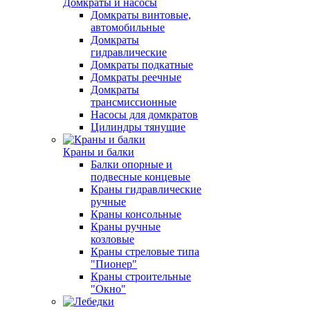
Домкраты и насосы
Домкраты винтовые,
автомобильные
Домкраты
гидравлические
Домкраты подкатные
Домкраты реечные
Домкраты
трансмиссионные
Насосы для домкратов
Цилиндры тянущие
Краны и балки
Балки опорные и
подвесные концевые
Краны гидравлические
ручные
Краны консольные
Краны ручные
козловые
Краны стреловые типа
"Пионер"
Краны строительные
"Окно"