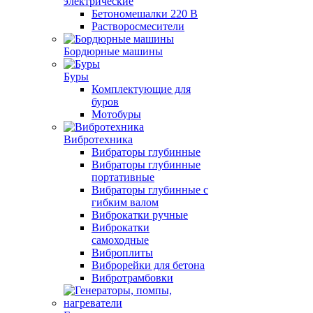
электрические
Бетономешалки 220 В
Растворосмесители
Бордюрные машины
Буры
Комплектующие для
буров
Мотобуры
Вибротехника
Вибраторы глубинные
Вибраторы глубинные
портативные
Вибраторы глубинные с
гибким валом
Виброкатки ручные
Виброкатки
самоходные
Виброплиты
Виброрейки для бетона
Вибротрамбовки