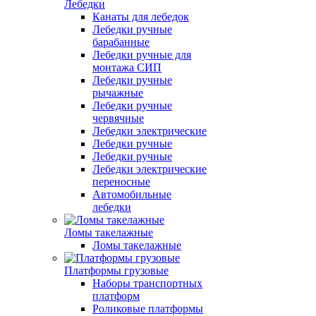
Лебедки
Канаты для лебедок
Лебедки ручные
барабанные
Лебедки ручные для
монтажа СИП
Лебедки ручные
рычажные
Лебедки ручные
червячные
Лебедки электрические
Лебедки ручные
Лебедки ручные
Лебедки электрические
переносные
Автомобильные
лебедки
Ломы такелажные
Ломы такелажные
Платформы грузовые
Наборы транспортных
платформ
Роликовые платформы