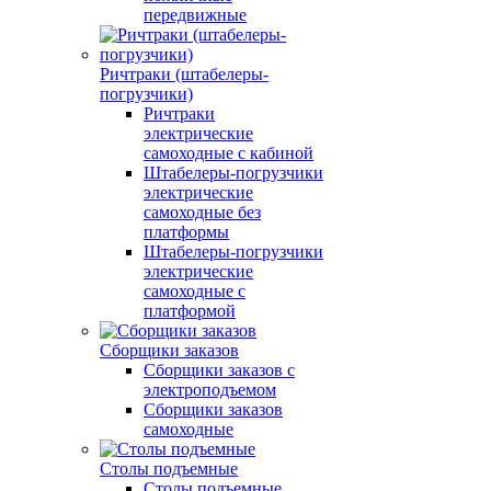
передвижные
Ричтраки (штабелеры-
погрузчики)
Ричтраки
электрические
самоходные с кабиной
Штабелеры-погрузчики
электрические
самоходные без
платформы
Штабелеры-погрузчики
электрические
самоходные с
платформой
Сборщики заказов
Сборщики заказов с
электроподъемом
Сборщики заказов
самоходные
Столы подъемные
Столы подъемные