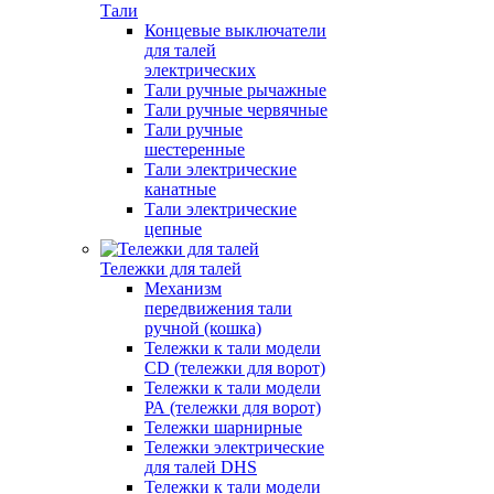
Тали
Концевые выключатели
для талей
электрических
Тали ручные рычажные
Тали ручные червячные
Тали ручные
шестеренные
Тали электрические
канатные
Тали электрические
цепные
Тележки для талей
Механизм
передвижения тали
ручной (кошка)
Тележки к тали модели
CD (тележки для ворот)
Тележки к тали модели
РА (тележки для ворот)
Тележки шарнирные
Тележки электрические
для талей DHS
Тележки к тали модели