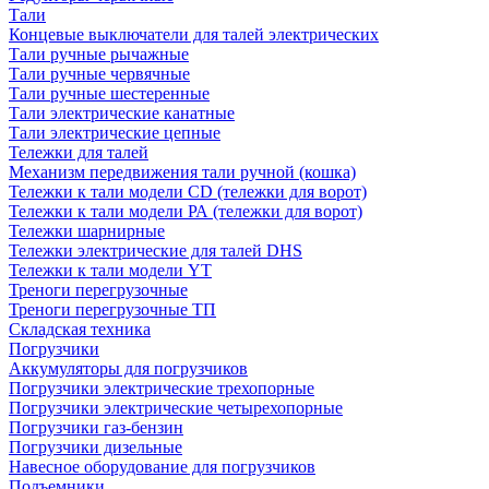
Тали
Концевые выключатели для талей электрических
Тали ручные рычажные
Тали ручные червячные
Тали ручные шестеренные
Тали электрические канатные
Тали электрические цепные
Тележки для талей
Механизм передвижения тали ручной (кошка)
Тележки к тали модели CD (тележки для ворот)
Тележки к тали модели РА (тележки для ворот)
Тележки шарнирные
Тележки электрические для талей DHS
Тележки к тали модели YT
Треноги перегрузочные
Треноги перегрузочные ТП
Складская техника
Погрузчики
Аккумуляторы для погрузчиков
Погрузчики электрические трехопорные
Погрузчики электрические четырехопорные
Погрузчики газ-бензин
Погрузчики дизельные
Навесное оборудование для погрузчиков
Подъемники