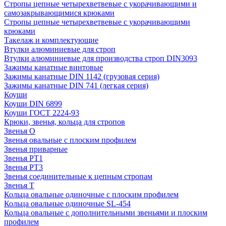
Стропы цепные четырехветвевые с укорачивающими и
самозакрывающимися крюками
Стропы цепные четырехветвевые с укорачивающими
крюками
Такелаж и комплектующие
Втулки алюминиевые для строп
Втулки алюминиевые для производства строп DIN3093
Зажимы канатные винтовые
Зажимы канатные DIN 1142 (грузовая серия)
Зажимы канатные DIN 741 (легкая серия)
Коуши
Коуши DIN 6899
Коуши ГОСТ 2224-93
Крюки, звенья, кольца для стропов
Звенья О
Звенья овальные с плоским профилем
Звенья приварные
Звенья РТ1
Звенья РТ3
Звенья соединительные к цепным стропам
Звенья Т
Кольца овальные одиночные c плоским профилем
Кольца овальные одиночные SL-454
Кольца овальные с дополнительными звеньями и плоским
профилем