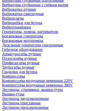
Вибраторы глубинные портативные
Вибраторы глубинные с гибким валом
Виброкатки ручные
Виброкатки самоходные
Виброплиты
Виброрейки для бетона
Вибротрамбовки
Генераторы, помпы, нагреватели
Бензиновые генераторы
Бензиновые мотопомпы
Дизельные генераторы синхронные
Гибочное оборудование
Арматурогибы ручные
Полосогибы ручные
Профилегибы ручные
Трубогибы ручные
Гладилки для бетона
Компрессоры
Компрессоры воздушные ременные 220V
Компрессоры воздушные ременные 380V
Лестницы, стремянки, вышки-туры
Вышки-туры
Лестницы двухсекционные
Лестницы приставные
Лестницы трехсекционные