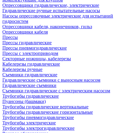
Опрессовщики гидравлические, электрические
Гидравлические ручные испытательные насосы
Насосы опрессовочные электрические для испытаний
гидросистем
Опрессовщики кабеля, наконечников, гильз
Опрессовщики кабеля
Прессы
Прессы гидравлические
Прессы пневмогидравлические
Прессы с электроприводом
Секторные ножницы, кабелерезы
Кабелерезы гидравлические
Кабелерезы ручные
Съемники гидравлические
Гидравлические cъемники с выносным насосом
Гидравлические съемники
Съемники гидравлические с электрическим насосом
Трубогибы гидравлические
Пуансоны (башмаки)
Трубогибы гидравлические вертикальные
Трубогибы гидравлические горизонтальные
Трубогибы пневмогидравлические
Трубогибы электрические
Трубогибы электрогидравлические