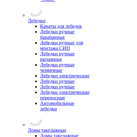
Лебедки
Канаты для лебедок
Лебедки ручные
барабанные
Лебедки ручные для
монтажа СИП
Лебедки ручные
рычажные
Лебедки ручные
червячные
Лебедки электрические
Лебедки ручные
Лебедки ручные
Лебедки электрические
переносные
Автомобильные
лебедки
Ломы такелажные
Ломы такелажные