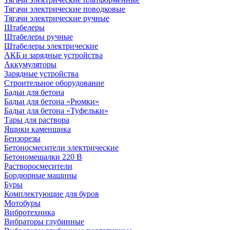
Тягачи электрические поводковые
Тягачи электрические ручные
Штабелеры
Штабелеры ручные
Штабелеры электрические
АКБ и зарядные устройства
Аккумуляторы
Зарядные устройства
Строительное оборудование
Бадьи для бетона
Бадьи для бетона «Рюмки»
Бадьи для бетона «Туфельки»
Тары для раствора
Ящики каменщика
Бензорезы
Бетоносмесители электрические
Бетономешалки 220 В
Растворосмесители
Бордюрные машины
Буры
Комплектующие для буров
Мотобуры
Вибротехника
Вибраторы глубинные