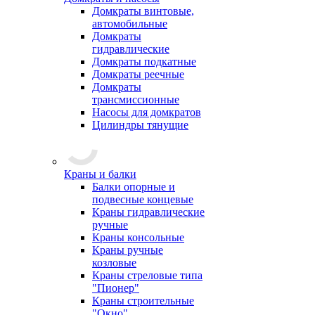
Домкраты винтовые,
автомобильные
Домкраты
гидравлические
Домкраты подкатные
Домкраты реечные
Домкраты
трансмиссионные
Насосы для домкратов
Цилиндры тянущие
Краны и балки
Балки опорные и
подвесные концевые
Краны гидравлические
ручные
Краны консольные
Краны ручные
козловые
Краны стреловые типа
"Пионер"
Краны строительные
"Окно"