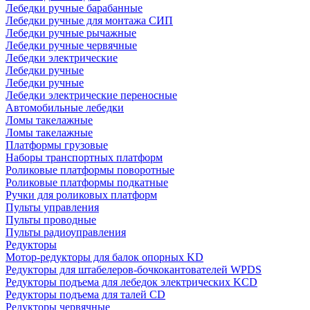
Лебедки ручные барабанные
Лебедки ручные для монтажа СИП
Лебедки ручные рычажные
Лебедки ручные червячные
Лебедки электрические
Лебедки ручные
Лебедки ручные
Лебедки электрические переносные
Автомобильные лебедки
Ломы такелажные
Ломы такелажные
Платформы грузовые
Наборы транспортных платформ
Роликовые платформы поворотные
Роликовые платформы подкатные
Ручки для роликовых платформ
Пульты управления
Пульты проводные
Пульты радиоуправления
Редукторы
Мотор-редукторы для балок опорных KD
Редукторы для штабелеров-бочкокантователей WPDS
Редукторы подъема для лебедок электрических KCD
Редукторы подъема для талей CD
Редукторы червячные