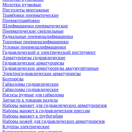
Молотки пучковые
Пистолеты монтажные
Трамбовки пневматические
Пневмотрамбовки
Шлифмашинки пневматические
Пневматические сверлильные
Радиальные пневмошлифмашинки
Торцевые пневмошлифмашинки
Угловые пневмошлифмашинки
Гидравлический и электрический инструмент
Арматурорезы гидравлические
Гидравлические арматурорезы
Гидравлические арматурорезы аккумуляторные
Электрогидравлические арматурорезы
Болторезы
Гайколомы гидравлические
Гайколомы гидравлические
Насосы ручные для гайколома
Запчасти к товарам раздела
Наборы манжет для гидравлических арматурорезов
Наборы манжет к гидравлическим прессам
Наборы манжет к трубогибам
Наборы ножей для гидравлических арматурорезов
Клуппы электрические
Комплектующие для клуппов