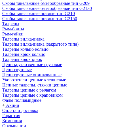
Скобы такелажные омегообразные тип G209
Скобы такелажные омегообразные тип G2130
Скобы такелажные прямые тип G210
Скобы такелажные прямые тип G2150
Талрепы
Рым-болты
Рым-гайки
Талрепы вилка-вилка
Талрепы вилка-вилка (закрытого типа)
Талрепы кольцо-кольцо
Талрепы крюк-кольцо
Талрепы крюк-крюк
Цепи круглозвенные грузовые
Цепи грузовые
Цепи грузовые оцинкованные
Укоротители цепные клешневые
Цепные талрепы, стяжки цепные
Талрепы цепные с рычагом
Талрепы цепные с храповиком
Фалы полиамидные
Акции
Оплата и доставка
Гарантия
Компания
О компании