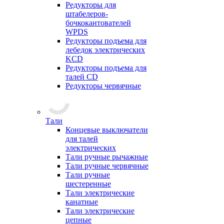
Редукторы для
штабелеров-
бочкокантователей
WPDS
Редукторы подъема для
лебедок электрических
KCD
Редукторы подъема для
талей CD
Редукторы червячные
Тали
Концевые выключатели
для талей
электрических
Тали ручные рычажные
Тали ручные червячные
Тали ручные
шестеренные
Тали электрические
канатные
Тали электрические
цепные