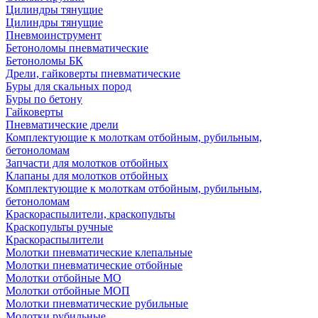
Цилиндры тянущие
Цилиндры тянущие
Пневмоинструмент
Бетоноломы пневматические
Бетоноломы БК
Дрели, гайковерты пневматические
Буры для скальных пород
Буры по бетону
Гайковерты
Пневматические дрели
Комплектующие к молоткам отбойным, рубильным,
бетоноломам
Запчасти для молотков отбойных
Клапаны для молотков отбойных
Комплектующие к молоткам отбойным, рубильным,
бетоноломам
Краскораспылители, краскопульты
Краскопульты ручные
Краскораспылители
Молотки пневматические клепальные
Молотки пневматические отбойные
Молотки отбойные МО
Молотки отбойные МОП
Молотки пневматические рубильные
Молотки рубильные