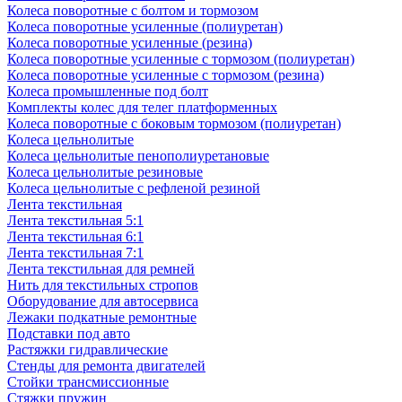
Колеса поворотные с болтом и тормозом
Колеса поворотные усиленные (полиуретан)
Колеса поворотные усиленные (резина)
Колеса поворотные усиленные с тормозом (полиуретан)
Колеса поворотные усиленные с тормозом (резина)
Колеса промышленные под болт
Комплекты колес для телег платформенных
Колеса поворотные c боковым тормозом (полиуретан)
Колеса цельнолитые
Колеса цельнолитые пенополиуретановые
Колеса цельнолитые резиновые
Колеса цельнолитые с рефленой резиной
Лента текстильная
Лента текстильная 5:1
Лента текстильная 6:1
Лента текстильная 7:1
Лента текстильная для ремней
Нить для текстильных стропов
Оборудование для автосервиса
Лежаки подкатные ремонтные
Подставки под авто
Растяжки гидравлические
Стенды для ремонта двигателей
Стойки трансмиссионные
Стяжки пружин