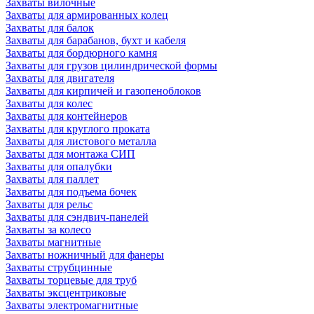
Захваты вилочные
Захваты для армированных колец
Захваты для балок
Захваты для барабанов, бухт и кабеля
Захваты для бордюрного камня
Захваты для грузов цилиндрической формы
Захваты для двигателя
Захваты для кирпичей и газопеноблоков
Захваты для колес
Захваты для контейнеров
Захваты для круглого проката
Захваты для листового металла
Захваты для монтажа СИП
Захваты для опалубки
Захваты для паллет
Захваты для подъема бочек
Захваты для рельс
Захваты для сэндвич-панелей
Захваты за колесо
Захваты магнитные
Захваты ножничный для фанеры
Захваты струбцинные
Захваты торцевые для труб
Захваты эксцентриковые
Захваты электромагнитные