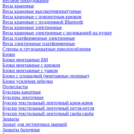
Весовое оборудование
Весы крановые
Весы крановые высокотемпературные
Весы крановые с поворотным крюком
Весы крановые с поддержкой Bluetooth
Весы крановые электронные
Весы крановые электронные с индикацией на пульте
Весы платформенные электронные
Весы электронные платформенные
Стропы и грузозахватные приспособления
Блоки
Блоки монтажные БМ
Блоки монтажные с крюком
Блоки монтажные с ушком
Блоки с площадкой (монтажные опорные)
Блоки усиления лебедки
Полиспасты
Буксиры канатные
Буксиры ленточные
Буксир текстильный ленточный крюк-крюк
Буксир текстильный ленточный петля-петля
Буксир текстильный ленточный скоба-скоба
Захваты
Захват для лестничных маршей
Захваты балочные