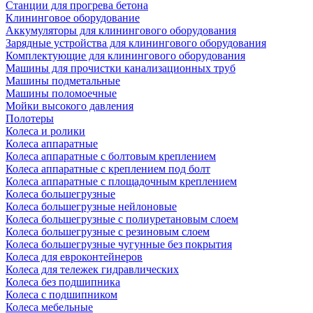
Станции для прогрева бетона
Клининговое оборудование
Аккумуляторы для клинингового оборудования
Зарядные устройства для клинингового оборудования
Комплектующие для клинингового оборудования
Машины для прочистки канализационных труб
Машины подметальные
Машины поломоечные
Мойки высокого давления
Полотеры
Колеса и ролики
Колеса аппаратные
Колеса аппаратные с болтовым креплением
Колеса аппаратные с креплением под болт
Колеса аппаратные с площадочным креплением
Колеса большегрузные
Колеса большегрузные нейлоновые
Колеса большегрузные с полиуретановым слоем
Колеса большегрузные с резиновым слоем
Колеса большегрузные чугунные без покрытия
Колеса для евроконтейнеров
Колеса для тележек гидравлических
Колеса без подшипника
Колеса с подшипником
Колеса мебельные