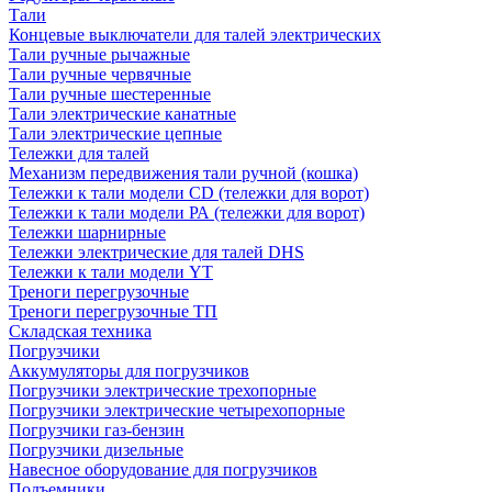
Тали
Концевые выключатели для талей электрических
Тали ручные рычажные
Тали ручные червячные
Тали ручные шестеренные
Тали электрические канатные
Тали электрические цепные
Тележки для талей
Механизм передвижения тали ручной (кошка)
Тележки к тали модели CD (тележки для ворот)
Тележки к тали модели РА (тележки для ворот)
Тележки шарнирные
Тележки электрические для талей DHS
Тележки к тали модели YT
Треноги перегрузочные
Треноги перегрузочные ТП
Складская техника
Погрузчики
Аккумуляторы для погрузчиков
Погрузчики электрические трехопорные
Погрузчики электрические четырехопорные
Погрузчики газ-бензин
Погрузчики дизельные
Навесное оборудование для погрузчиков
Подъемники