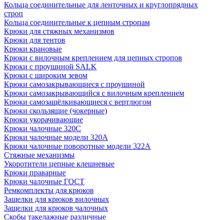
Кольца соединительные для ленточных и круглопрядных
строп
Кольца соединительные к цепным стропам
Крюки для стяжных механизмов
Крюки для тентов
Крюки крановые
Крюки с вилочным креплением для цепных стропов
Крюки с проушиной SALK
Крюки с широким зевом
Крюки самозакрывающиеся с проушиной
Крюки самозакрывающийся с вилочным креплением
Крюки самозащёлкивающиеся с вертлюгом
Крюки скользящие (чокерные)
Крюки укорачивающие
Крюки чалочные 320C
Крюки чалочные модели 320А
Крюки чалочные поворотные модели 322А
Стяжные механизмы
Укоротители цепные клешневые
Крюки праварные
Крюки чалочные ГОСТ
Ремкомплекты для крюков
Защелки для крюков вилочных
Защелки для крюков чалочных
Скобы такелажные различные