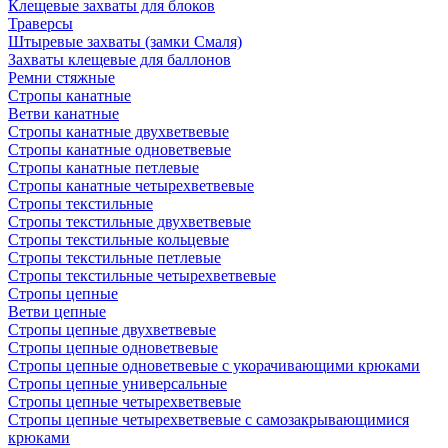
Клещевые захваты для блоков
Траверсы
Штыревые захваты (замки Смаля)
Захваты клещевые для баллонов
Ремни стяжные
Стропы канатные
Ветви канатные
Стропы канатные двухветвевые
Стропы канатные одноветвевые
Стропы канатные петлевые
Стропы канатные четырехветвевые
Стропы текстильные
Стропы текстильные двухветвевые
Стропы текстильные кольцевые
Стропы текстильные петлевые
Стропы текстильные четырехветвевые
Стропы цепные
Ветви цепные
Стропы цепные двухветвевые
Стропы цепные одноветвевые
Стропы цепные одноветвевые с укорачивающими крюками
Стропы цепные универсальные
Стропы цепные четырехветвевые
Стропы цепные четырехветвевые с самозакрывающимися
крюками