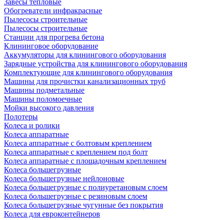
Завесы тепловые
Обогреватели инфракрасные
Пылесосы строительные
Пылесосы строительные
Станции для прогрева бетона
Клининговое оборудование
Аккумуляторы для клинингового оборудования
Зарядные устройства для клинингового оборудования
Комплектующие для клинингового оборудования
Машины для прочистки канализационных труб
Машины подметальные
Машины поломоечные
Мойки высокого давления
Полотеры
Колеса и ролики
Колеса аппаратные
Колеса аппаратные с болтовым креплением
Колеса аппаратные с креплением под болт
Колеса аппаратные с площадочным креплением
Колеса большегрузные
Колеса большегрузные нейлоновые
Колеса большегрузные с полиуретановым слоем
Колеса большегрузные с резиновым слоем
Колеса большегрузные чугунные без покрытия
Колеса для евроконтейнеров