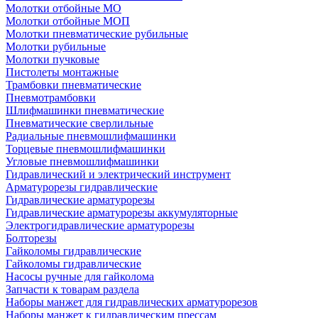
Молотки отбойные МО
Молотки отбойные МОП
Молотки пневматические рубильные
Молотки рубильные
Молотки пучковые
Пистолеты монтажные
Трамбовки пневматические
Пневмотрамбовки
Шлифмашинки пневматические
Пневматические сверлильные
Радиальные пневмошлифмашинки
Торцевые пневмошлифмашинки
Угловые пневмошлифмашинки
Гидравлический и электрический инструмент
Арматурорезы гидравлические
Гидравлические арматурорезы
Гидравлические арматурорезы аккумуляторные
Электрогидравлические арматурорезы
Болторезы
Гайколомы гидравлические
Гайколомы гидравлические
Насосы ручные для гайколома
Запчасти к товарам раздела
Наборы манжет для гидравлических арматурорезов
Наборы манжет к гидравлическим прессам