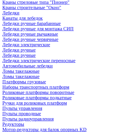
Краны стреловые типа "Пионер"
Краны строительные "Окно"
Лебедки
Канаты для лебедок
Лебедки ручные барабанные
Лебедки ручные для монтажа СИП
Лебедки ручные рычажные
Лебедки ручные червячные
Лебедки электрические
Лебедки ручные
Лебедки ручные
Лебедки электрические переносные
Автомобильные лебедки
Ломы такелажные
Ломы такелажные
Платформы грузовые
Наборы транспортных платформ
Роликовые платформы поворотные
Роликовые платформы подкатные
Ручки для роликовых платформ
Пульты управления
Пульты проводные
Пульты радиоуправления
Редукторы
Мотор-редукторы для балок опорных KD