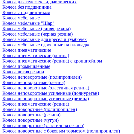
Колеса для тележек гидравлических
Колеса без подшипника
Колеса с подшипником
Колеса мебельные
Колеса мебельные "Шар"
Колеса мебельные (синяя резина)
Колеса мебельные (черная резина)
Колеса мебельные для кресел и тумбочек
Колеса мебельные сдвоенные на площадке
Колеса пневматические
Колеса пневматические (резина)
Колеса пневматические (резина) с кронштейном
Колеса промышленные
Колеса литая резина
Колеса неповоротные (полипропилен)
Колеса неповоротные (резина)
Колеса неповоротные (эластичная резина)
Колеса неповоротные усиленные (полиуретан)
Колеса неповоротные усиленные (резина)
Колеса пневматические (резина)
Колеса поворотные (полипропилен)
Колеса поворотные (резина)
Колеса поворотные (чугун)
Колеса поворотные (эластичная резина)
Колеса поворотные c боковым тормозом (полипропилен)