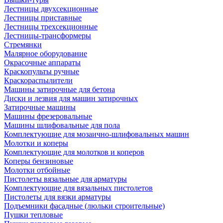
Лестницы двухсекционные
Лестницы приставные
Лестницы трехсекционные
Лестницы-трансформеры
Стремянки
Малярное оборудование
Окрасочные аппараты
Краскопульты ручные
Краскораспылители
Машины затирочные для бетона
Диски и лезвия для машин затирочных
Затирочные машины
Машины фрезеровальные
Машины шлифовальные для пола
Комплектующие для мозаично-шлифовальных машин
Молотки и коперы
Комплектующие для молотков и коперов
Коперы бензиновые
Молотки отбойные
Пистолеты вязальные для арматуры
Комплектующие для вязальных пистолетов
Пистолеты для вязки арматуры
Подъемники фасадные (люльки строительные)
Пушки тепловые