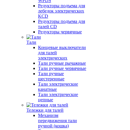
WPDS
Редукторы подъема для
лебедок электрических
KCD
Редукторы подъема для
талей CD
Редукторы червячные
Тали
Концевые выключатели
для талей
электрических
Тали ручные рычажные
Тали ручные червячные
Тали ручные
шестеренные
Тали электрические
канатные
Тали электрические
цепные
Тележки для талей
Механизм
передвижения тали
ручной (кошка)