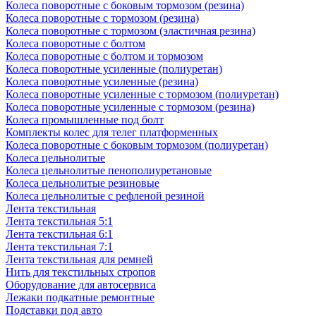
Колеса поворотные c боковым тормозом (резина)
Колеса поворотные c тормозом (резина)
Колеса поворотные c тормозом (эластичная резина)
Колеса поворотные с болтом
Колеса поворотные с болтом и тормозом
Колеса поворотные усиленные (полиуретан)
Колеса поворотные усиленные (резина)
Колеса поворотные усиленные с тормозом (полиуретан)
Колеса поворотные усиленные с тормозом (резина)
Колеса промышленные под болт
Комплекты колес для телег платформенных
Колеса поворотные c боковым тормозом (полиуретан)
Колеса цельнолитые
Колеса цельнолитые пенополиуретановые
Колеса цельнолитые резиновые
Колеса цельнолитые с рефленой резиной
Лента текстильная
Лента текстильная 5:1
Лента текстильная 6:1
Лента текстильная 7:1
Лента текстильная для ремней
Нить для текстильных стропов
Оборудование для автосервиса
Лежаки подкатные ремонтные
Подставки под авто