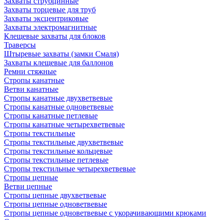
Захваты струбцинные
Захваты торцевые для труб
Захваты эксцентриковые
Захваты электромагнитные
Клещевые захваты для блоков
Траверсы
Штыревые захваты (замки Смаля)
Захваты клещевые для баллонов
Ремни стяжные
Стропы канатные
Ветви канатные
Стропы канатные двухветвевые
Стропы канатные одноветвевые
Стропы канатные петлевые
Стропы канатные четырехветвевые
Стропы текстильные
Стропы текстильные двухветвевые
Стропы текстильные кольцевые
Стропы текстильные петлевые
Стропы текстильные четырехветвевые
Стропы цепные
Ветви цепные
Стропы цепные двухветвевые
Стропы цепные одноветвевые
Стропы цепные одноветвевые с укорачивающими крюками