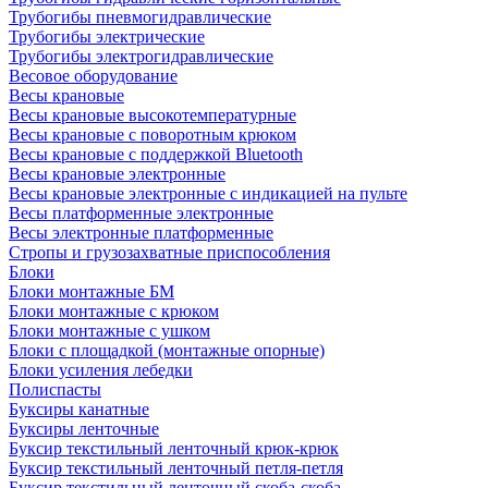
Трубогибы пневмогидравлические
Трубогибы электрические
Трубогибы электрогидравлические
Весовое оборудование
Весы крановые
Весы крановые высокотемпературные
Весы крановые с поворотным крюком
Весы крановые с поддержкой Bluetooth
Весы крановые электронные
Весы крановые электронные с индикацией на пульте
Весы платформенные электронные
Весы электронные платформенные
Стропы и грузозахватные приспособления
Блоки
Блоки монтажные БМ
Блоки монтажные с крюком
Блоки монтажные с ушком
Блоки с площадкой (монтажные опорные)
Блоки усиления лебедки
Полиспасты
Буксиры канатные
Буксиры ленточные
Буксир текстильный ленточный крюк-крюк
Буксир текстильный ленточный петля-петля
Буксир текстильный ленточный скоба-скоба