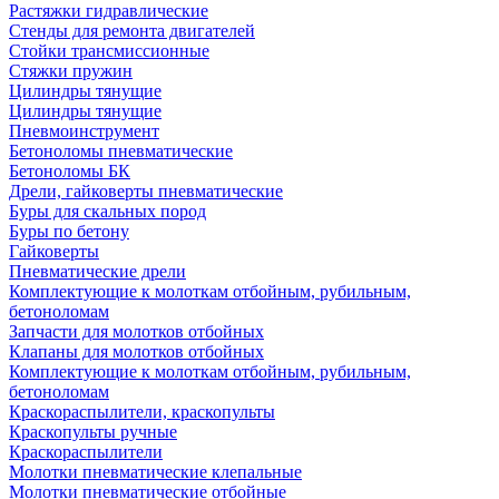
Растяжки гидравлические
Стенды для ремонта двигателей
Стойки трансмиссионные
Стяжки пружин
Цилиндры тянущие
Цилиндры тянущие
Пневмоинструмент
Бетоноломы пневматические
Бетоноломы БК
Дрели, гайковерты пневматические
Буры для скальных пород
Буры по бетону
Гайковерты
Пневматические дрели
Комплектующие к молоткам отбойным, рубильным,
бетоноломам
Запчасти для молотков отбойных
Клапаны для молотков отбойных
Комплектующие к молоткам отбойным, рубильным,
бетоноломам
Краскораспылители, краскопульты
Краскопульты ручные
Краскораспылители
Молотки пневматические клепальные
Молотки пневматические отбойные