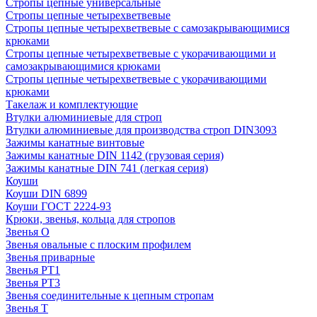
Стропы цепные универсальные
Стропы цепные четырехветвевые
Стропы цепные четырехветвевые с самозакрывающимися
крюками
Стропы цепные четырехветвевые с укорачивающими и
самозакрывающимися крюками
Стропы цепные четырехветвевые с укорачивающими
крюками
Такелаж и комплектующие
Втулки алюминиевые для строп
Втулки алюминиевые для производства строп DIN3093
Зажимы канатные винтовые
Зажимы канатные DIN 1142 (грузовая серия)
Зажимы канатные DIN 741 (легкая серия)
Коуши
Коуши DIN 6899
Коуши ГОСТ 2224-93
Крюки, звенья, кольца для стропов
Звенья О
Звенья овальные с плоским профилем
Звенья приварные
Звенья РТ1
Звенья РТ3
Звенья соединительные к цепным стропам
Звенья Т