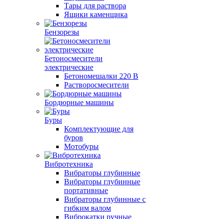
Тары для раствора
Ящики каменщика
Бензорезы
Бетоносмесители
электрические
Бетономешалки 220 В
Растворосмесители
Бордюрные машины
Буры
Комплектующие для
буров
Мотобуры
Вибротехника
Вибраторы глубинные
Вибраторы глубинные
портативные
Вибраторы глубинные с
гибким валом
Виброкатки ручные