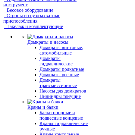
инструмент
Весовое оборудование
Стропы и грузозахватные
приспособления
Такелаж и комплектующие
Домкраты и насосы
Домкраты винтовые,
автомобильные
Домкраты
гидравлические
Домкраты подкатные
Домкраты реечные
Домкраты
трансмиссионные
Насосы для домкратов
Цилиндры тянущие
Краны и балки
Балки опорные и
подвесные концевые
Краны гидравлические
ручные
Краны консольные