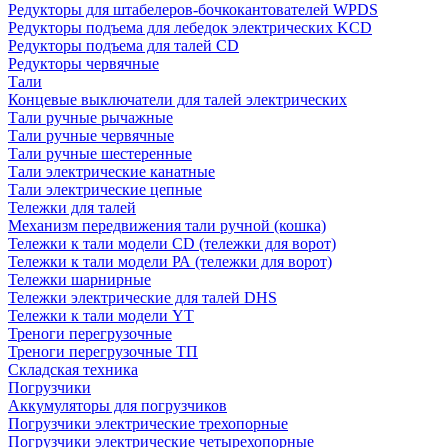
Редукторы для штабелеров-бочкокантователей WPDS
Редукторы подъема для лебедок электрических KCD
Редукторы подъема для талей CD
Редукторы червячные
Тали
Концевые выключатели для талей электрических
Тали ручные рычажные
Тали ручные червячные
Тали ручные шестеренные
Тали электрические канатные
Тали электрические цепные
Тележки для талей
Механизм передвижения тали ручной (кошка)
Тележки к тали модели CD (тележки для ворот)
Тележки к тали модели РА (тележки для ворот)
Тележки шарнирные
Тележки электрические для талей DHS
Тележки к тали модели YT
Треноги перегрузочные
Треноги перегрузочные ТП
Складская техника
Погрузчики
Аккумуляторы для погрузчиков
Погрузчики электрические трехопорные
Погрузчики электрические четырехопорные