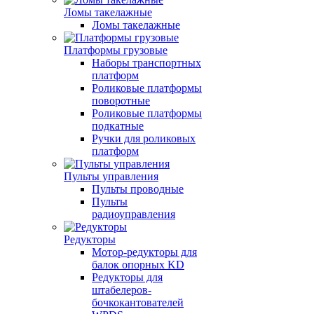
Ломы такелажные
Ломы такелажные
Платформы грузовые
Наборы транспортных
платформ
Роликовые платформы
поворотные
Роликовые платформы
подкатные
Ручки для роликовых
платформ
Пульты управления
Пульты проводные
Пульты
радиоуправления
Редукторы
Мотор-редукторы для
балок опорных KD
Редукторы для
штабелеров-
бочкокантователей