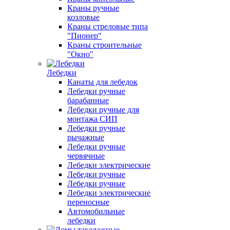
Краны ручные
козловые
Краны стреловые типа
"Пионер"
Краны строительные
"Окно"
Лебедки
Канаты для лебедок
Лебедки ручные
барабанные
Лебедки ручные для
монтажа СИП
Лебедки ручные
рычажные
Лебедки ручные
червячные
Лебедки электрические
Лебедки ручные
Лебедки ручные
Лебедки электрические
переносные
Автомобильные
лебедки