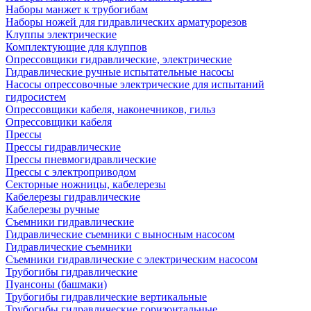
Наборы манжет к трубогибам
Наборы ножей для гидравлических арматурорезов
Клуппы электрические
Комплектующие для клуппов
Опрессовщики гидравлические, электрические
Гидравлические ручные испытательные насосы
Насосы опрессовочные электрические для испытаний
гидросистем
Опрессовщики кабеля, наконечников, гильз
Опрессовщики кабеля
Прессы
Прессы гидравлические
Прессы пневмогидравлические
Прессы с электроприводом
Секторные ножницы, кабелерезы
Кабелерезы гидравлические
Кабелерезы ручные
Съемники гидравлические
Гидравлические cъемники с выносным насосом
Гидравлические съемники
Съемники гидравлические с электрическим насосом
Трубогибы гидравлические
Пуансоны (башмаки)
Трубогибы гидравлические вертикальные
Трубогибы гидравлические горизонтальные