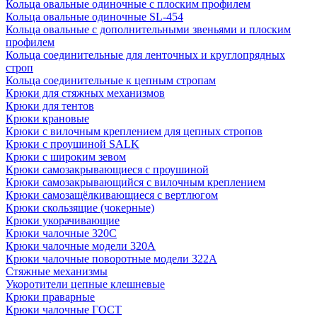
Кольца овальные одиночные c плоским профилем
Кольца овальные одиночные SL-454
Кольца овальные с дополнительными звеньями и плоским
профилем
Кольца соединительные для ленточных и круглопрядных
строп
Кольца соединительные к цепным стропам
Крюки для стяжных механизмов
Крюки для тентов
Крюки крановые
Крюки с вилочным креплением для цепных стропов
Крюки с проушиной SALK
Крюки с широким зевом
Крюки самозакрывающиеся с проушиной
Крюки самозакрывающийся с вилочным креплением
Крюки самозащёлкивающиеся с вертлюгом
Крюки скользящие (чокерные)
Крюки укорачивающие
Крюки чалочные 320C
Крюки чалочные модели 320А
Крюки чалочные поворотные модели 322А
Стяжные механизмы
Укоротители цепные клешневые
Крюки праварные
Крюки чалочные ГОСТ