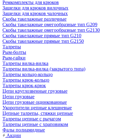
Ремкомплекты для крюков
Защелки для крюков вилочных
Защелки для крюков чалочных
Скобы такелажные различные
Скобы такелажные омегообразные тип G209
Скобы такелажные омегообразные тип G2130
Скобы такелажные прямые тип G210
Скобы такелажные прямые тип G2150
Талрепы
Рым-болты
Рым-гайки
Талрепы вилка-вилка
Талрепы вилка-вилка (закрытого типа)
Талрепы кольцо-кольцо
Талрепы крюк-кольцо
Талрепы крюк-крюк
Цепи круглозвенные грузовые
Цепи грузовые
Цепи грузовые оцинкованные
Укоротители цепные клешневые
Цепные талрепы, стяжки цепные
Талрепы цепные с рычагом
Талрепы цепные с храповиком
Фалы полиамидные
Акции