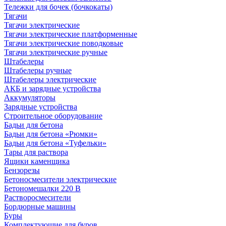
Тележки для бочек (бочкокаты)
Тягачи
Тягачи электрические
Тягачи электрические платформенные
Тягачи электрические поводковые
Тягачи электрические ручные
Штабелеры
Штабелеры ручные
Штабелеры электрические
АКБ и зарядные устройства
Аккумуляторы
Зарядные устройства
Строительное оборудование
Бадьи для бетона
Бадьи для бетона «Рюмки»
Бадьи для бетона «Туфельки»
Тары для раствора
Ящики каменщика
Бензорезы
Бетоносмесители электрические
Бетономешалки 220 В
Растворосмесители
Бордюрные машины
Буры
Комплектующие для буров