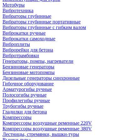
Мотобуры
Вибротехника
Вибраторы глубинные
Вибраторы глубинные портативные
Вибраторы глубинные с гибким валом
Виброкатки ручные
Виброкатки самоходные
Виброплиты
Виброрейки для бетона
Вибротрамбовки
Генераторы, помпы, нагреватели
Бензиновые генераторы
Бензиновые мотопомпы
Дизельные генераторы синхронные
Гибочное оборудование
Арматурогибы ручные
Полосогибы ручные
Профилегибы ручные
Трубогибы ручные
Гладилки для бетона
Компрессоры
Компрессоры воздушные ременные 220V
Компрессоры воздушные ременные 380V
Лестницы, стремянки, вышки-туры
Вышки-туры