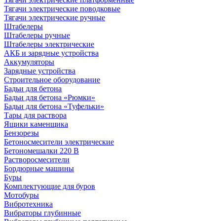
Тягачи электрические поводковые
Тягачи электрические ручные
Штабелеры
Штабелеры ручные
Штабелеры электрические
АКБ и зарядные устройства
Аккумуляторы
Зарядные устройства
Строительное оборудование
Бадьи для бетона
Бадьи для бетона «Рюмки»
Бадьи для бетона «Туфельки»
Тары для раствора
Ящики каменщика
Бензорезы
Бетоносмесители электрические
Бетономешалки 220 В
Растворосмесители
Бордюрные машины
Буры
Комплектующие для буров
Мотобуры
Вибротехника
Вибраторы глубинные