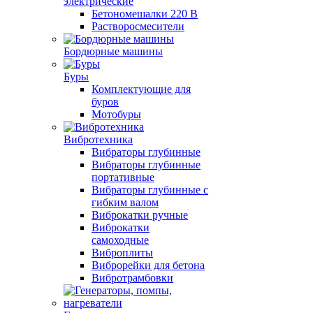
электрические
Бетономешалки 220 В
Растворосмесители
Бордюрные машины
Буры
Комплектующие для
буров
Мотобуры
Вибротехника
Вибраторы глубинные
Вибраторы глубинные
портативные
Вибраторы глубинные с
гибким валом
Виброкатки ручные
Виброкатки
самоходные
Виброплиты
Виброрейки для бетона
Вибротрамбовки