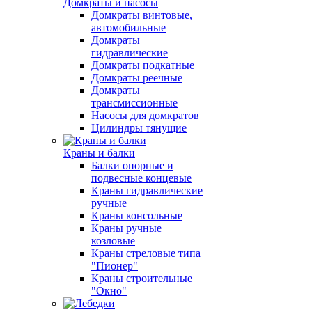
Домкраты и насосы
Домкраты винтовые,
автомобильные
Домкраты
гидравлические
Домкраты подкатные
Домкраты реечные
Домкраты
трансмиссионные
Насосы для домкратов
Цилиндры тянущие
Краны и балки
Балки опорные и
подвесные концевые
Краны гидравлические
ручные
Краны консольные
Краны ручные
козловые
Краны стреловые типа
"Пионер"
Краны строительные
"Окно"