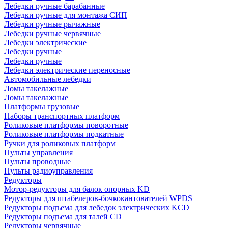
Лебедки ручные барабанные
Лебедки ручные для монтажа СИП
Лебедки ручные рычажные
Лебедки ручные червячные
Лебедки электрические
Лебедки ручные
Лебедки ручные
Лебедки электрические переносные
Автомобильные лебедки
Ломы такелажные
Ломы такелажные
Платформы грузовые
Наборы транспортных платформ
Роликовые платформы поворотные
Роликовые платформы подкатные
Ручки для роликовых платформ
Пульты управления
Пульты проводные
Пульты радиоуправления
Редукторы
Мотор-редукторы для балок опорных KD
Редукторы для штабелеров-бочкокантователей WPDS
Редукторы подъема для лебедок электрических KCD
Редукторы подъема для талей CD
Редукторы червячные