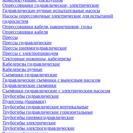
Опрессовщики гидравлические, электрические
Гидравлические ручные испытательные насосы
Насосы опрессовочные электрические для испытаний
гидросистем
Опрессовщики кабеля, наконечников, гильз
Опрессовщики кабеля
Прессы
Прессы гидравлические
Прессы пневмогидравлические
Прессы с электроприводом
Секторные ножницы, кабелерезы
Кабелерезы гидравлические
Кабелерезы ручные
Съемники гидравлические
Гидравлические cъемники с выносным насосом
Гидравлические съемники
Съемники гидравлические с электрическим насосом
Трубогибы гидравлические
Пуансоны (башмаки)
Трубогибы гидравлические вертикальные
Трубогибы гидравлические горизонтальные
Трубогибы пневмогидравлические
Трубогибы электрические
Трубогибы электрогидравлические