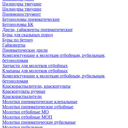
Цилиндры тянущие
Цилиндры тянущие
Пневмоинструмент
Бетоноломы пневматические
Бетоноломы БК
Дрели, гайковерты пневматические
Буры для скальных пород
Буры по бетону
Гайковерты
Пневматические дрели
Комплектующие к молоткам отбойным, рубильным,
бетоноломам
Запчасти для молотков отбойных
Клапаны для молотков отбойных
Комплектующие к молоткам отбойным, рубильным,
бетоноломам
Краскораспылители, краскопульты
Краскопульты ручные
Краскораспылители
Молотки пневматические клепальные
Молотки пневматические отбойные
Молотки отбойные МО
Молотки отбойные МОП
Молотки пневматические рубильные
Молотки рубильные