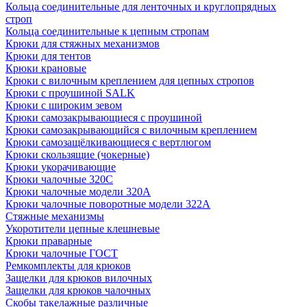
Кольца соединительные для ленточных и круглопрядных
строп
Кольца соединительные к цепным стропам
Крюки для стяжных механизмов
Крюки для тентов
Крюки крановые
Крюки с вилочным креплением для цепных стропов
Крюки с проушиной SALK
Крюки с широким зевом
Крюки самозакрывающиеся с проушиной
Крюки самозакрывающийся с вилочным креплением
Крюки самозащёлкивающиеся с вертлюгом
Крюки скользящие (чокерные)
Крюки укорачивающие
Крюки чалочные 320C
Крюки чалочные модели 320А
Крюки чалочные поворотные модели 322А
Стяжные механизмы
Укоротители цепные клешневые
Крюки праварные
Крюки чалочные ГОСТ
Ремкомплекты для крюков
Защелки для крюков вилочных
Защелки для крюков чалочных
Скобы такелажные различные