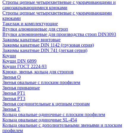
Стропы цепные четырехветвевые с укорачивающими и
самозакрывающимися крюками
Стропы цепные четырехветвевые с укорачивающими
крюками
Такелаж и комплектующие
Втулки алюминиевые для строп
Втулки алюминиевые для производства строп DIN3093
Зажимы канатные винтовые
Зажимы канатные DIN 1142 (грузовая серия)
Зажимы канатные DIN 741 (легкая серия)
Коуши
Коуши DIN 6899
Коуши ГОСТ 2224-93
Крюки, звенья, кольца для стропов
Звенья О
Звенья овальные с плоским профилем
Звенья приварные
Звенья РТ1
Звенья РТ3
Звенья соединительные к цепным стропам
Звенья Т
Кольца овальные одиночные c плоским профилем
Кольца овальные одиночные SL-454
Кольца овальные с дополнительными звеньями и плоским
профилем