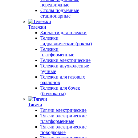
передвижные
Столы подъемные
стационарные
Тележки
Запчасти для тележки
Тележки
гидравлические (роклы)
Тележки
платформенные
Тележки электрические
Тележки двухколесные
ручные
Тележки для газовых
баллонов
Тележки для бочек
(бочкокаты)
Тягачи
Тягачи электрические
Тягачи электрические
платформенные
Тягачи электрические
поводковые
Тягачи электрические