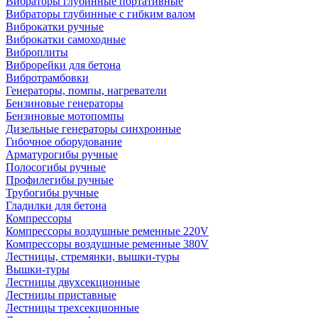
Вибраторы глубинные портативные
Вибраторы глубинные с гибким валом
Виброкатки ручные
Виброкатки самоходные
Виброплиты
Виброрейки для бетона
Вибротрамбовки
Генераторы, помпы, нагреватели
Бензиновые генераторы
Бензиновые мотопомпы
Дизельные генераторы синхронные
Гибочное оборудование
Арматурогибы ручные
Полосогибы ручные
Профилегибы ручные
Трубогибы ручные
Гладилки для бетона
Компрессоры
Компрессоры воздушные ременные 220V
Компрессоры воздушные ременные 380V
Лестницы, стремянки, вышки-туры
Вышки-туры
Лестницы двухсекционные
Лестницы приставные
Лестницы трехсекционные