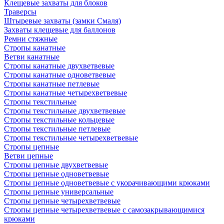
Клещевые захваты для блоков
Траверсы
Штыревые захваты (замки Смаля)
Захваты клещевые для баллонов
Ремни стяжные
Стропы канатные
Ветви канатные
Стропы канатные двухветвевые
Стропы канатные одноветвевые
Стропы канатные петлевые
Стропы канатные четырехветвевые
Стропы текстильные
Стропы текстильные двухветвевые
Стропы текстильные кольцевые
Стропы текстильные петлевые
Стропы текстильные четырехветвевые
Стропы цепные
Ветви цепные
Стропы цепные двухветвевые
Стропы цепные одноветвевые
Стропы цепные одноветвевые с укорачивающими крюками
Стропы цепные универсальные
Стропы цепные четырехветвевые
Стропы цепные четырехветвевые с самозакрывающимися
крюками