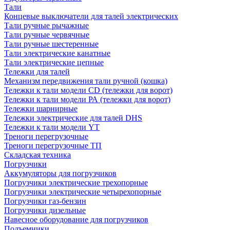
Тали
Концевые выключатели для талей электрических
Тали ручные рычажные
Тали ручные червячные
Тали ручные шестеренные
Тали электрические канатные
Тали электрические цепные
Тележки для талей
Механизм передвижения тали ручной (кошка)
Тележки к тали модели CD (тележки для ворот)
Тележки к тали модели РА (тележки для ворот)
Тележки шарнирные
Тележки электрические для талей DHS
Тележки к тали модели YT
Треноги перегрузочные
Треноги перегрузочные ТП
Складская техника
Погрузчики
Аккумуляторы для погрузчиков
Погрузчики электрические трехопорные
Погрузчики электрические четырехопорные
Погрузчики газ-бензин
Погрузчики дизельные
Навесное оборудование для погрузчиков
Подъемники