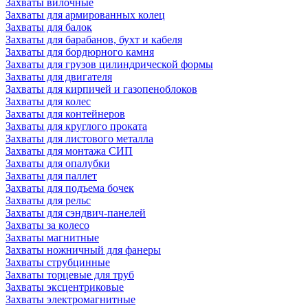
Захваты вилочные
Захваты для армированных колец
Захваты для балок
Захваты для барабанов, бухт и кабеля
Захваты для бордюрного камня
Захваты для грузов цилиндрической формы
Захваты для двигателя
Захваты для кирпичей и газопеноблоков
Захваты для колес
Захваты для контейнеров
Захваты для круглого проката
Захваты для листового металла
Захваты для монтажа СИП
Захваты для опалубки
Захваты для паллет
Захваты для подъема бочек
Захваты для рельс
Захваты для сэндвич-панелей
Захваты за колесо
Захваты магнитные
Захваты ножничный для фанеры
Захваты струбцинные
Захваты торцевые для труб
Захваты эксцентриковые
Захваты электромагнитные