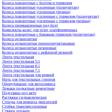
Колеса поворотные с болтом и тормозом
Колеса поворотные усиленные (полиуретан)
Колеса поворотные усиленные (резина)
Колеса поворотные усиленные с тормозом (полиуретан)
Колеса поворотные усиленные с тормозом (резина)
Колеса промышленные под болт
Комплекты колес для телег платформенных
Колеса поворотные c боковым тормозом (полиуретан)
Колеса цельнолитые
Колеса цельнолитые пенополиуретановые
Колеса цельнолитые резиновые
Колеса цельнолитые с рефленой резиной
Лента текстильная
Лента текстильная 5:1
Лента текстильная 6:1
Лента текстильная 7:1
Лента текстильная для ремней
Нить для текстильных стропов
Оборудование для автосервиса
Лежаки подкатные ремонтные
Подставки под авто
Растяжки гидравлические
Стенды для ремонта двигателей
Стойки трансмиссионные
Стяжки пружин