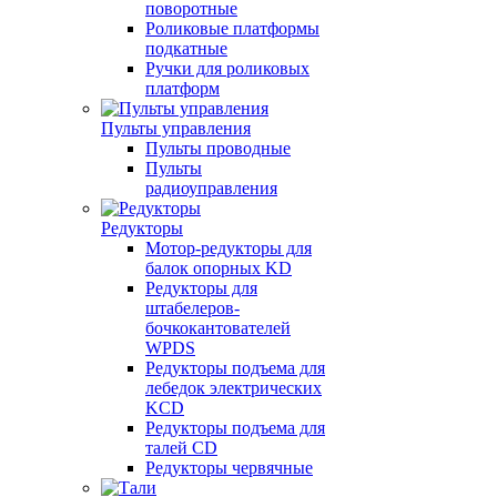
поворотные
Роликовые платформы
подкатные
Ручки для роликовых
платформ
Пульты управления
Пульты проводные
Пульты
радиоуправления
Редукторы
Мотор-редукторы для
балок опорных KD
Редукторы для
штабелеров-
бочкокантователей
WPDS
Редукторы подъема для
лебедок электрических
KCD
Редукторы подъема для
талей CD
Редукторы червячные