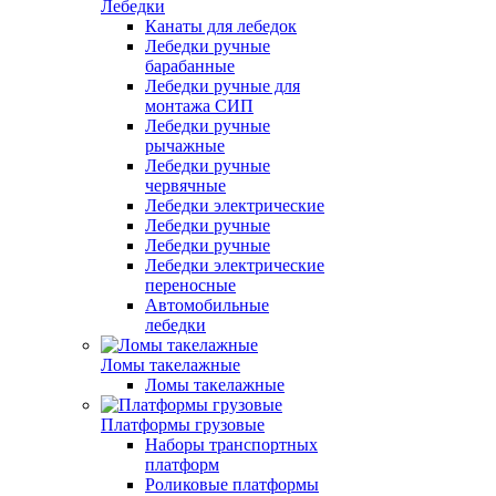
Лебедки
Канаты для лебедок
Лебедки ручные
барабанные
Лебедки ручные для
монтажа СИП
Лебедки ручные
рычажные
Лебедки ручные
червячные
Лебедки электрические
Лебедки ручные
Лебедки ручные
Лебедки электрические
переносные
Автомобильные
лебедки
Ломы такелажные
Ломы такелажные
Платформы грузовые
Наборы транспортных
платформ
Роликовые платформы