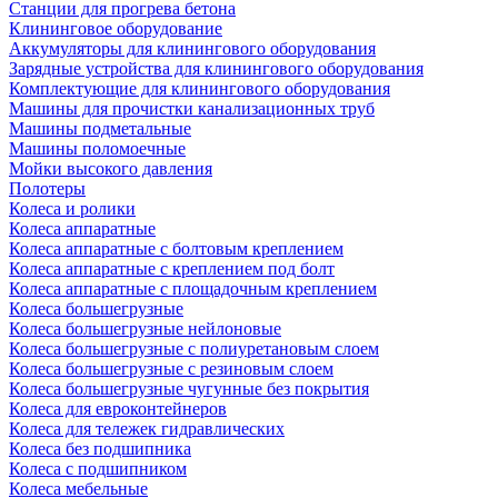
Станции для прогрева бетона
Клининговое оборудование
Аккумуляторы для клинингового оборудования
Зарядные устройства для клинингового оборудования
Комплектующие для клинингового оборудования
Машины для прочистки канализационных труб
Машины подметальные
Машины поломоечные
Мойки высокого давления
Полотеры
Колеса и ролики
Колеса аппаратные
Колеса аппаратные с болтовым креплением
Колеса аппаратные с креплением под болт
Колеса аппаратные с площадочным креплением
Колеса большегрузные
Колеса большегрузные нейлоновые
Колеса большегрузные с полиуретановым слоем
Колеса большегрузные с резиновым слоем
Колеса большегрузные чугунные без покрытия
Колеса для евроконтейнеров
Колеса для тележек гидравлических
Колеса без подшипника
Колеса с подшипником
Колеса мебельные