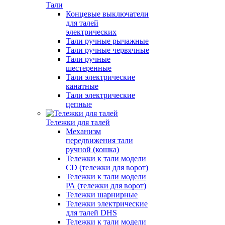
Тали
Концевые выключатели
для талей
электрических
Тали ручные рычажные
Тали ручные червячные
Тали ручные
шестеренные
Тали электрические
канатные
Тали электрические
цепные
Тележки для талей
Механизм
передвижения тали
ручной (кошка)
Тележки к тали модели
CD (тележки для ворот)
Тележки к тали модели
РА (тележки для ворот)
Тележки шарнирные
Тележки электрические
для талей DHS
Тележки к тали модели