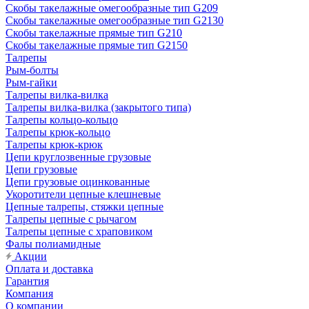
Скобы такелажные омегообразные тип G209
Скобы такелажные омегообразные тип G2130
Скобы такелажные прямые тип G210
Скобы такелажные прямые тип G2150
Талрепы
Рым-болты
Рым-гайки
Талрепы вилка-вилка
Талрепы вилка-вилка (закрытого типа)
Талрепы кольцо-кольцо
Талрепы крюк-кольцо
Талрепы крюк-крюк
Цепи круглозвенные грузовые
Цепи грузовые
Цепи грузовые оцинкованные
Укоротители цепные клешневые
Цепные талрепы, стяжки цепные
Талрепы цепные с рычагом
Талрепы цепные с храповиком
Фалы полиамидные
Акции
Оплата и доставка
Гарантия
Компания
О компании