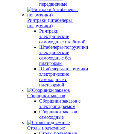
передвижные
Ричтраки (штабелеры-
погрузчики)
Ричтраки
электрические
самоходные с кабиной
Штабелеры-погрузчики
электрические
самоходные без
платформы
Штабелеры-погрузчики
электрические
самоходные с
платформой
Сборщики заказов
Сборщики заказов с
электроподъемом
Сборщики заказов
самоходные
Столы подъемные
Столы подъемные