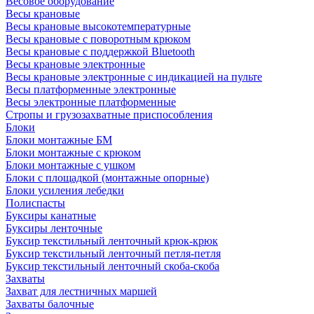
Весовое оборудование
Весы крановые
Весы крановые высокотемпературные
Весы крановые с поворотным крюком
Весы крановые с поддержкой Bluetooth
Весы крановые электронные
Весы крановые электронные с индикацией на пульте
Весы платформенные электронные
Весы электронные платформенные
Стропы и грузозахватные приспособления
Блоки
Блоки монтажные БМ
Блоки монтажные с крюком
Блоки монтажные с ушком
Блоки с площадкой (монтажные опорные)
Блоки усиления лебедки
Полиспасты
Буксиры канатные
Буксиры ленточные
Буксир текстильный ленточный крюк-крюк
Буксир текстильный ленточный петля-петля
Буксир текстильный ленточный скоба-скоба
Захваты
Захват для лестничных маршей
Захваты балочные