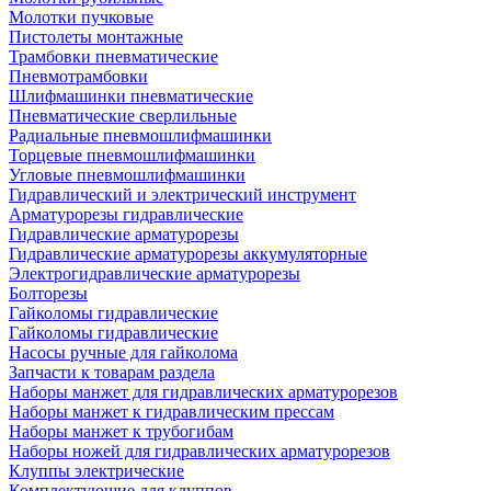
Молотки пучковые
Пистолеты монтажные
Трамбовки пневматические
Пневмотрамбовки
Шлифмашинки пневматические
Пневматические сверлильные
Радиальные пневмошлифмашинки
Торцевые пневмошлифмашинки
Угловые пневмошлифмашинки
Гидравлический и электрический инструмент
Арматурорезы гидравлические
Гидравлические арматурорезы
Гидравлические арматурорезы аккумуляторные
Электрогидравлические арматурорезы
Болторезы
Гайколомы гидравлические
Гайколомы гидравлические
Насосы ручные для гайколома
Запчасти к товарам раздела
Наборы манжет для гидравлических арматурорезов
Наборы манжет к гидравлическим прессам
Наборы манжет к трубогибам
Наборы ножей для гидравлических арматурорезов
Клуппы электрические
Комплектующие для клуппов