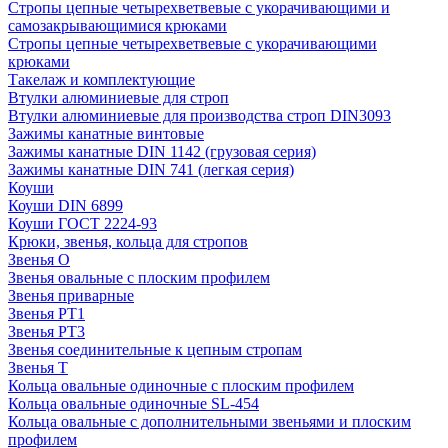
Стропы цепные четырехветвевые с укорачивающими и
самозакрывающимися крюками
Стропы цепные четырехветвевые с укорачивающими
крюками
Такелаж и комплектующие
Втулки алюминиевые для строп
Втулки алюминиевые для производства строп DIN3093
Зажимы канатные винтовые
Зажимы канатные DIN 1142 (грузовая серия)
Зажимы канатные DIN 741 (легкая серия)
Коуши
Коуши DIN 6899
Коуши ГОСТ 2224-93
Крюки, звенья, кольца для стропов
Звенья О
Звенья овальные с плоским профилем
Звенья приварные
Звенья РТ1
Звенья РТ3
Звенья соединительные к цепным стропам
Звенья Т
Кольца овальные одиночные c плоским профилем
Кольца овальные одиночные SL-454
Кольца овальные с дополнительными звеньями и плоским
профилем