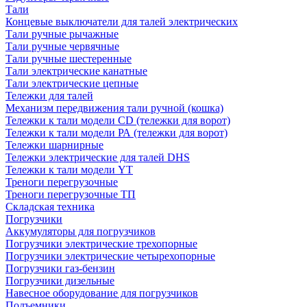
Тали
Концевые выключатели для талей электрических
Тали ручные рычажные
Тали ручные червячные
Тали ручные шестеренные
Тали электрические канатные
Тали электрические цепные
Тележки для талей
Механизм передвижения тали ручной (кошка)
Тележки к тали модели CD (тележки для ворот)
Тележки к тали модели РА (тележки для ворот)
Тележки шарнирные
Тележки электрические для талей DHS
Тележки к тали модели YT
Треноги перегрузочные
Треноги перегрузочные ТП
Складская техника
Погрузчики
Аккумуляторы для погрузчиков
Погрузчики электрические трехопорные
Погрузчики электрические четырехопорные
Погрузчики газ-бензин
Погрузчики дизельные
Навесное оборудование для погрузчиков
Подъемники