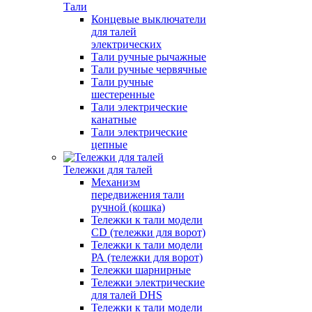
Тали
Концевые выключатели
для талей
электрических
Тали ручные рычажные
Тали ручные червячные
Тали ручные
шестеренные
Тали электрические
канатные
Тали электрические
цепные
Тележки для талей
Механизм
передвижения тали
ручной (кошка)
Тележки к тали модели
CD (тележки для ворот)
Тележки к тали модели
РА (тележки для ворот)
Тележки шарнирные
Тележки электрические
для талей DHS
Тележки к тали модели