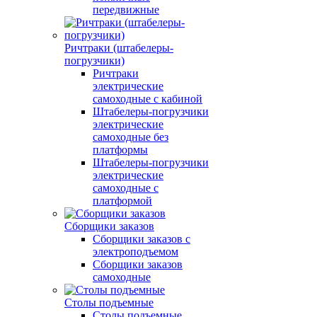
передвижные
Ричтраки (штабелеры-
погрузчики)
Ричтраки
электрические
самоходные с кабиной
Штабелеры-погрузчики
электрические
самоходные без
платформы
Штабелеры-погрузчики
электрические
самоходные с
платформой
Сборщики заказов
Сборщики заказов с
электроподъемом
Сборщики заказов
самоходные
Столы подъемные
Столы подъемные