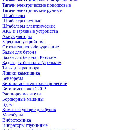
Тягачи электрические поводковые
Тягачи электрические ручные
Штабелеры
Штабелеры ручные
Штабелеры электрические
АКБ и зарядные устройства
Аккумуляторы
Зарядные устройства
Строительное оборудование
Бадьи для бетона
Бадьи для бетона «Рюмки»
Бадьи для бетона «Туфельки»
Тары для раствора
Ящики каменщика
Бензорезы
Бетоносмесители электрические
Бетономешалки 220 В
Растворосмесители
Бордюрные машины
Буры
Комплектующие для буров
Мотобуры
Вибротехника
Вибраторы глубинные