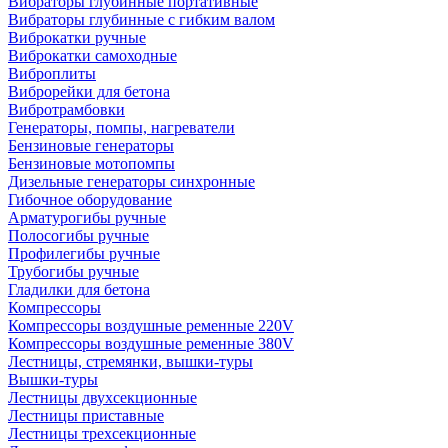
Вибраторы глубинные портативные
Вибраторы глубинные с гибким валом
Виброкатки ручные
Виброкатки самоходные
Виброплиты
Виброрейки для бетона
Вибротрамбовки
Генераторы, помпы, нагреватели
Бензиновые генераторы
Бензиновые мотопомпы
Дизельные генераторы синхронные
Гибочное оборудование
Арматурогибы ручные
Полосогибы ручные
Профилегибы ручные
Трубогибы ручные
Гладилки для бетона
Компрессоры
Компрессоры воздушные ременные 220V
Компрессоры воздушные ременные 380V
Лестницы, стремянки, вышки-туры
Вышки-туры
Лестницы двухсекционные
Лестницы приставные
Лестницы трехсекционные