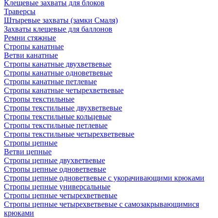
Клещевые захваты для блоков
Траверсы
Штыревые захваты (замки Смаля)
Захваты клещевые для баллонов
Ремни стяжные
Стропы канатные
Ветви канатные
Стропы канатные двухветвевые
Стропы канатные одноветвевые
Стропы канатные петлевые
Стропы канатные четырехветвевые
Стропы текстильные
Стропы текстильные двухветвевые
Стропы текстильные кольцевые
Стропы текстильные петлевые
Стропы текстильные четырехветвевые
Стропы цепные
Ветви цепные
Стропы цепные двухветвевые
Стропы цепные одноветвевые
Стропы цепные одноветвевые с укорачивающими крюками
Стропы цепные универсальные
Стропы цепные четырехветвевые
Стропы цепные четырехветвевые с самозакрывающимися
крюками