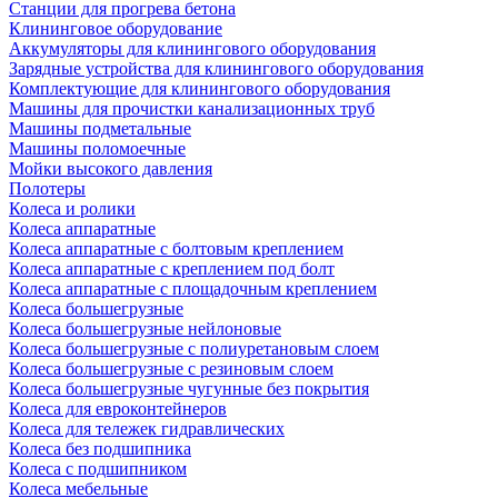
Станции для прогрева бетона
Клининговое оборудование
Аккумуляторы для клинингового оборудования
Зарядные устройства для клинингового оборудования
Комплектующие для клинингового оборудования
Машины для прочистки канализационных труб
Машины подметальные
Машины поломоечные
Мойки высокого давления
Полотеры
Колеса и ролики
Колеса аппаратные
Колеса аппаратные с болтовым креплением
Колеса аппаратные с креплением под болт
Колеса аппаратные с площадочным креплением
Колеса большегрузные
Колеса большегрузные нейлоновые
Колеса большегрузные с полиуретановым слоем
Колеса большегрузные с резиновым слоем
Колеса большегрузные чугунные без покрытия
Колеса для евроконтейнеров
Колеса для тележек гидравлических
Колеса без подшипника
Колеса с подшипником
Колеса мебельные