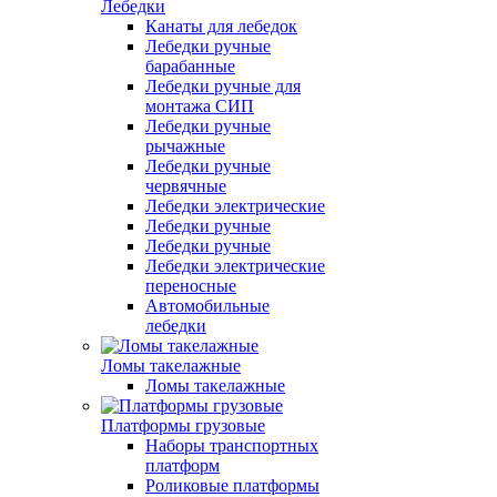
Лебедки
Канаты для лебедок
Лебедки ручные
барабанные
Лебедки ручные для
монтажа СИП
Лебедки ручные
рычажные
Лебедки ручные
червячные
Лебедки электрические
Лебедки ручные
Лебедки ручные
Лебедки электрические
переносные
Автомобильные
лебедки
Ломы такелажные
Ломы такелажные
Платформы грузовые
Наборы транспортных
платформ
Роликовые платформы