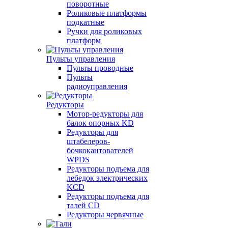
поворотные
Роликовые платформы
подкатные
Ручки для роликовых
платформ
Пульты управления
Пульты проводные
Пульты
радиоуправления
Редукторы
Мотор-редукторы для
балок опорных KD
Редукторы для
штабелеров-
бочкокантователей
WPDS
Редукторы подъема для
лебедок электрических
KCD
Редукторы подъема для
талей CD
Редукторы червячные