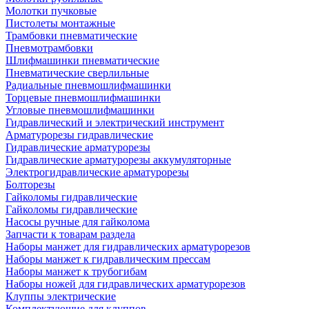
Молотки пучковые
Пистолеты монтажные
Трамбовки пневматические
Пневмотрамбовки
Шлифмашинки пневматические
Пневматические сверлильные
Радиальные пневмошлифмашинки
Торцевые пневмошлифмашинки
Угловые пневмошлифмашинки
Гидравлический и электрический инструмент
Арматурорезы гидравлические
Гидравлические арматурорезы
Гидравлические арматурорезы аккумуляторные
Электрогидравлические арматурорезы
Болторезы
Гайколомы гидравлические
Гайколомы гидравлические
Насосы ручные для гайколома
Запчасти к товарам раздела
Наборы манжет для гидравлических арматурорезов
Наборы манжет к гидравлическим прессам
Наборы манжет к трубогибам
Наборы ножей для гидравлических арматурорезов
Клуппы электрические
Комплектующие для клуппов