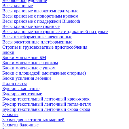
Весовое оборудование
Весы крановые
Весы крановые высокотемпературные
Весы крановые с поворотным крюком
Весы крановые с поддержкой Bluetooth
Весы крановые электронные
Весы крановые электронные с индикацией на пульте
Весы платформенные электронные
Весы электронные платформенные
Стропы и грузозахватные приспособления
Блоки
Блоки монтажные БМ
Блоки монтажные с крюком
Блоки монтажные с ушком
Блоки с площадкой (монтажные опорные)
Блоки усиления лебедки
Полиспасты
Буксиры канатные
Буксиры ленточные
Буксир текстильный ленточный крюк-крюк
Буксир текстильный ленточный петля-петля
Буксир текстильный ленточный скоба-скоба
Захваты
Захват для лестничных маршей
Захваты балочные