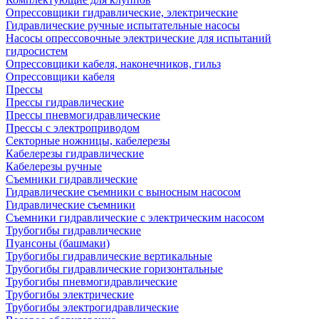
Опрессовщики гидравлические, электрические
Гидравлические ручные испытательные насосы
Насосы опрессовочные электрические для испытаний
гидросистем
Опрессовщики кабеля, наконечников, гильз
Опрессовщики кабеля
Прессы
Прессы гидравлические
Прессы пневмогидравлические
Прессы с электроприводом
Секторные ножницы, кабелерезы
Кабелерезы гидравлические
Кабелерезы ручные
Съемники гидравлические
Гидравлические cъемники с выносным насосом
Гидравлические съемники
Съемники гидравлические с электрическим насосом
Трубогибы гидравлические
Пуансоны (башмаки)
Трубогибы гидравлические вертикальные
Трубогибы гидравлические горизонтальные
Трубогибы пневмогидравлические
Трубогибы электрические
Трубогибы электрогидравлические