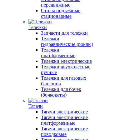
передвижные
Столы подъемные
стационарные
Тележки
Запчасти для тележки
Тележки
гидравлические (роклы)
Тележки
платформенные
Тележки электрические
Тележки двухколесные
ручные
Тележки для газовых
баллонов
Тележки для бочек
(бочкокаты)
Тягачи
Тягачи электрические
Тягачи электрические
платформенные
Тягачи электрические
поводковые
Тягачи электрические