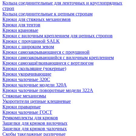
Кольца соединительные для ленточных и круглопрядных
строп
Кольца соединительные к цепным стропам
Крюки для стяжных механизмов
Крюки для тентов
Крюки крановые
Крюки с вилочным креплением для цепных стропов
Крюки с проушиной SALK
Крюки с широким зевом
Крюки самозакрывающиеся с проушиной
Крюки самозакрывающийся с вилочным креплением
Крюки самозащёлкивающиеся с вертлюгом
Крюки скользящие (чокерные)
Крюки укорачивающие
Крюки чалочные 320C
Крюки чалочные модели 320А
Крюки чалочные поворотные модели 322А
Стяжные механизмы
Укоротители цепные клешневые
Крюки праварные
Крюки чалочные ГОСТ
Ремкомплекты для крюков
Защелки для крюков вилочных
Защелки для крюков чалочных
Скобы такелажные различные