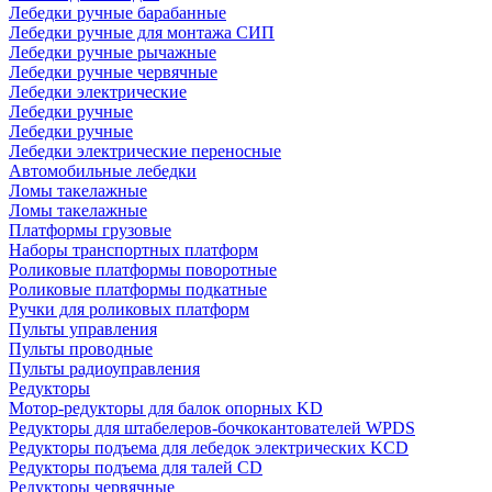
Лебедки ручные барабанные
Лебедки ручные для монтажа СИП
Лебедки ручные рычажные
Лебедки ручные червячные
Лебедки электрические
Лебедки ручные
Лебедки ручные
Лебедки электрические переносные
Автомобильные лебедки
Ломы такелажные
Ломы такелажные
Платформы грузовые
Наборы транспортных платформ
Роликовые платформы поворотные
Роликовые платформы подкатные
Ручки для роликовых платформ
Пульты управления
Пульты проводные
Пульты радиоуправления
Редукторы
Мотор-редукторы для балок опорных KD
Редукторы для штабелеров-бочкокантователей WPDS
Редукторы подъема для лебедок электрических KCD
Редукторы подъема для талей CD
Редукторы червячные