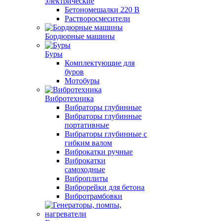
электрические
Бетономешалки 220 В
Растворосмесители
Бордюрные машины
Буры
Комплектующие для
буров
Мотобуры
Вибротехника
Вибраторы глубинные
Вибраторы глубинные
портативные
Вибраторы глубинные с
гибким валом
Виброкатки ручные
Виброкатки
самоходные
Виброплиты
Виброрейки для бетона
Вибротрамбовки