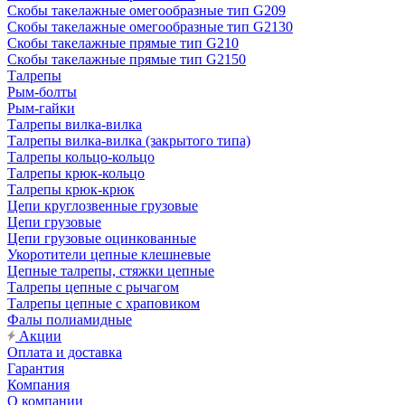
Скобы такелажные омегообразные тип G209
Скобы такелажные омегообразные тип G2130
Скобы такелажные прямые тип G210
Скобы такелажные прямые тип G2150
Талрепы
Рым-болты
Рым-гайки
Талрепы вилка-вилка
Талрепы вилка-вилка (закрытого типа)
Талрепы кольцо-кольцо
Талрепы крюк-кольцо
Талрепы крюк-крюк
Цепи круглозвенные грузовые
Цепи грузовые
Цепи грузовые оцинкованные
Укоротители цепные клешневые
Цепные талрепы, стяжки цепные
Талрепы цепные с рычагом
Талрепы цепные с храповиком
Фалы полиамидные
Акции
Оплата и доставка
Гарантия
Компания
О компании