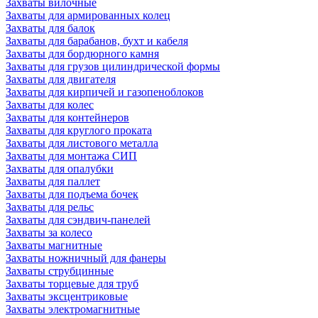
Захваты вилочные
Захваты для армированных колец
Захваты для балок
Захваты для барабанов, бухт и кабеля
Захваты для бордюрного камня
Захваты для грузов цилиндрической формы
Захваты для двигателя
Захваты для кирпичей и газопеноблоков
Захваты для колес
Захваты для контейнеров
Захваты для круглого проката
Захваты для листового металла
Захваты для монтажа СИП
Захваты для опалубки
Захваты для паллет
Захваты для подъема бочек
Захваты для рельс
Захваты для сэндвич-панелей
Захваты за колесо
Захваты магнитные
Захваты ножничный для фанеры
Захваты струбцинные
Захваты торцевые для труб
Захваты эксцентриковые
Захваты электромагнитные