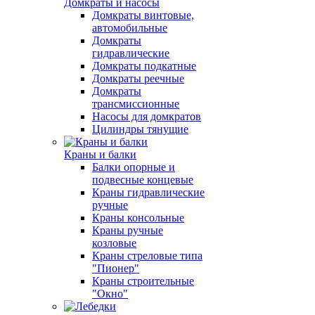
Домкраты и насосы
Домкраты винтовые,
автомобильные
Домкраты
гидравлические
Домкраты подкатные
Домкраты реечные
Домкраты
трансмиссионные
Насосы для домкратов
Цилиндры тянущие
Краны и балки
Балки опорные и
подвесные концевые
Краны гидравлические
ручные
Краны консольные
Краны ручные
козловые
Краны стреловые типа
"Пионер"
Краны строительные
"Окно"