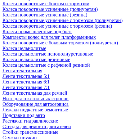
Колеса поворотные с болтом и тормозом
Колеса поворотные усиленные (полиуретан)
Колеса поворотные усиленные (резина)
Колеса поворотные усиленные с тормозом (полиуретан)
Колеса поворотные усиленные с тормозом (резина)
Колеса промышленные под болт
Комплекты колес для телег платформенных
Колеса поворотные c боковым тормозом (полиуретан)
Колеса цельнолитые
Колеса цельнолитые пенополиуретановые
Колеса цельнолитые резиновые
Колеса цельнолитые с рефленой резиной
Лента текстильная
Лента текстильная 5:1
Лента текстильная 6:1
Лента текстильная 7:1
Лента текстильная для ремней
Нить для текстильных стропов
Оборудование для автосервиса
Лежаки подкатные ремонтные
Подставки под авто
Растяжки гидравлические
Стенды для ремонта двигателей
Стойки трансмиссионные
Стяжки пружин