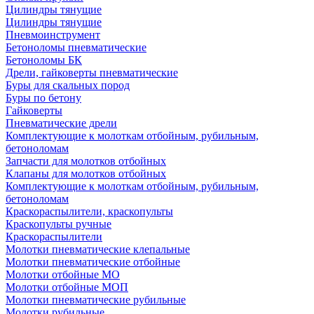
Цилиндры тянущие
Цилиндры тянущие
Пневмоинструмент
Бетоноломы пневматические
Бетоноломы БК
Дрели, гайковерты пневматические
Буры для скальных пород
Буры по бетону
Гайковерты
Пневматические дрели
Комплектующие к молоткам отбойным, рубильным,
бетоноломам
Запчасти для молотков отбойных
Клапаны для молотков отбойных
Комплектующие к молоткам отбойным, рубильным,
бетоноломам
Краскораспылители, краскопульты
Краскопульты ручные
Краскораспылители
Молотки пневматические клепальные
Молотки пневматические отбойные
Молотки отбойные МО
Молотки отбойные МОП
Молотки пневматические рубильные
Молотки рубильные