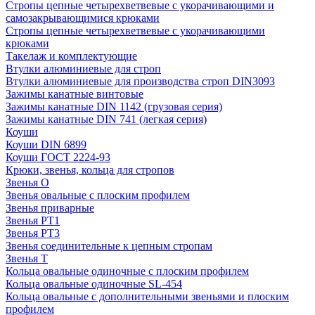
Стропы цепные четырехветвевые с укорачивающими и
самозакрывающимися крюками
Стропы цепные четырехветвевые с укорачивающими
крюками
Такелаж и комплектующие
Втулки алюминиевые для строп
Втулки алюминиевые для производства строп DIN3093
Зажимы канатные винтовые
Зажимы канатные DIN 1142 (грузовая серия)
Зажимы канатные DIN 741 (легкая серия)
Коуши
Коуши DIN 6899
Коуши ГОСТ 2224-93
Крюки, звенья, кольца для стропов
Звенья О
Звенья овальные с плоским профилем
Звенья приварные
Звенья РТ1
Звенья РТ3
Звенья соединительные к цепным стропам
Звенья Т
Кольца овальные одиночные c плоским профилем
Кольца овальные одиночные SL-454
Кольца овальные с дополнительными звеньями и плоским
профилем