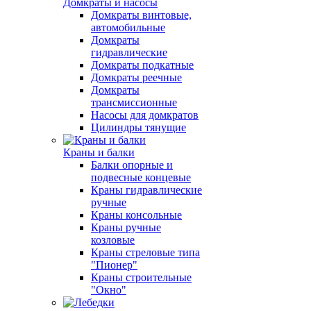
Домкраты и насосы
Домкраты винтовые,
автомобильные
Домкраты
гидравлические
Домкраты подкатные
Домкраты реечные
Домкраты
трансмиссионные
Насосы для домкратов
Цилиндры тянущие
Краны и балки
Балки опорные и
подвесные концевые
Краны гидравлические
ручные
Краны консольные
Краны ручные
козловые
Краны стреловые типа
"Пионер"
Краны строительные
"Окно"