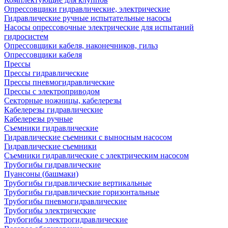
Опрессовщики гидравлические, электрические
Гидравлические ручные испытательные насосы
Насосы опрессовочные электрические для испытаний
гидросистем
Опрессовщики кабеля, наконечников, гильз
Опрессовщики кабеля
Прессы
Прессы гидравлические
Прессы пневмогидравлические
Прессы с электроприводом
Секторные ножницы, кабелерезы
Кабелерезы гидравлические
Кабелерезы ручные
Съемники гидравлические
Гидравлические cъемники с выносным насосом
Гидравлические съемники
Съемники гидравлические с электрическим насосом
Трубогибы гидравлические
Пуансоны (башмаки)
Трубогибы гидравлические вертикальные
Трубогибы гидравлические горизонтальные
Трубогибы пневмогидравлические
Трубогибы электрические
Трубогибы электрогидравлические