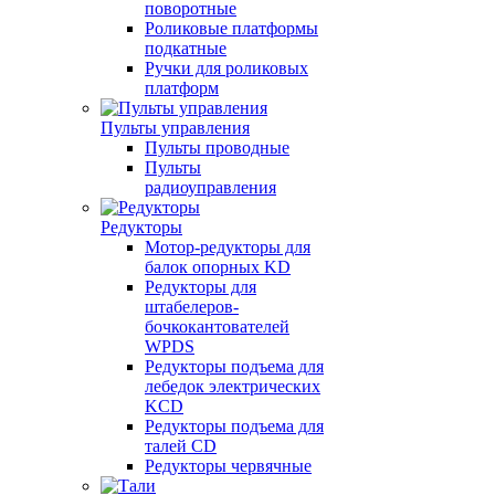
поворотные
Роликовые платформы
подкатные
Ручки для роликовых
платформ
Пульты управления
Пульты проводные
Пульты
радиоуправления
Редукторы
Мотор-редукторы для
балок опорных KD
Редукторы для
штабелеров-
бочкокантователей
WPDS
Редукторы подъема для
лебедок электрических
KCD
Редукторы подъема для
талей CD
Редукторы червячные