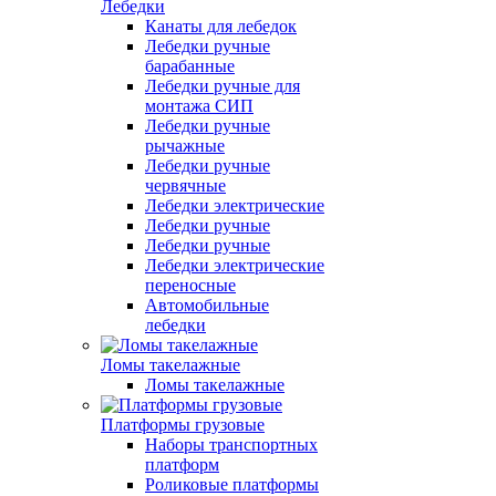
Лебедки
Канаты для лебедок
Лебедки ручные
барабанные
Лебедки ручные для
монтажа СИП
Лебедки ручные
рычажные
Лебедки ручные
червячные
Лебедки электрические
Лебедки ручные
Лебедки ручные
Лебедки электрические
переносные
Автомобильные
лебедки
Ломы такелажные
Ломы такелажные
Платформы грузовые
Наборы транспортных
платформ
Роликовые платформы