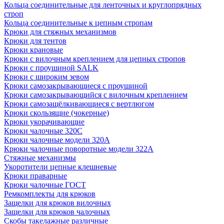
Кольца соединительные для ленточных и круглопрядных
строп
Кольца соединительные к цепным стропам
Крюки для стяжных механизмов
Крюки для тентов
Крюки крановые
Крюки с вилочным креплением для цепных стропов
Крюки с проушиной SALK
Крюки с широким зевом
Крюки самозакрывающиеся с проушиной
Крюки самозакрывающийся с вилочным креплением
Крюки самозащёлкивающиеся с вертлюгом
Крюки скользящие (чокерные)
Крюки укорачивающие
Крюки чалочные 320C
Крюки чалочные модели 320А
Крюки чалочные поворотные модели 322А
Стяжные механизмы
Укоротители цепные клешневые
Крюки праварные
Крюки чалочные ГОСТ
Ремкомплекты для крюков
Защелки для крюков вилочных
Защелки для крюков чалочных
Скобы такелажные различные