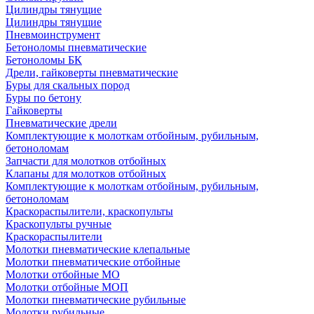
Цилиндры тянущие
Цилиндры тянущие
Пневмоинструмент
Бетоноломы пневматические
Бетоноломы БК
Дрели, гайковерты пневматические
Буры для скальных пород
Буры по бетону
Гайковерты
Пневматические дрели
Комплектующие к молоткам отбойным, рубильным,
бетоноломам
Запчасти для молотков отбойных
Клапаны для молотков отбойных
Комплектующие к молоткам отбойным, рубильным,
бетоноломам
Краскораспылители, краскопульты
Краскопульты ручные
Краскораспылители
Молотки пневматические клепальные
Молотки пневматические отбойные
Молотки отбойные МО
Молотки отбойные МОП
Молотки пневматические рубильные
Молотки рубильные