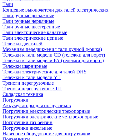
Тали
Концевые выключатели для талей электрических
Тали ручные рычажные
Тали ручные червячные
Тали ручные шестеренные
Тали электрические канатные
Тали электрические цепные
Тележки для талей
Механизм передвижения тали ручной (кошка)
Тележки к тали модели CD (тележки для ворот)
Тележки к тали модели РА (тележки для ворот)
Тележки шарнирные
Тележки электрические для талей DHS
Тележки к тали модели YT
Треноги перегрузочные
Треноги перегрузочные ТП
Складская техника
Погрузчики
Аккумуляторы для погрузчиков
Погрузчики электрические трехопорные
Погрузчики электрические четырехопорные
Погрузчики газ-бензин
Погрузчики дизельные
Навесное оборудование для погрузчиков
Подъемники