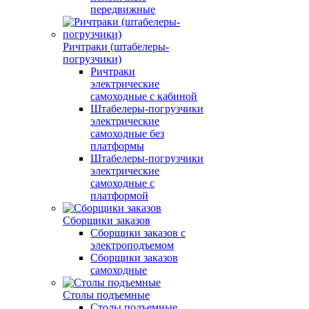
передвижные
Ричтраки (штабелеры-
погрузчики)
Ричтраки
электрические
самоходные с кабиной
Штабелеры-погрузчики
электрические
самоходные без
платформы
Штабелеры-погрузчики
электрические
самоходные с
платформой
Сборщики заказов
Сборщики заказов с
электроподъемом
Сборщики заказов
самоходные
Столы подъемные
Столы подъемные