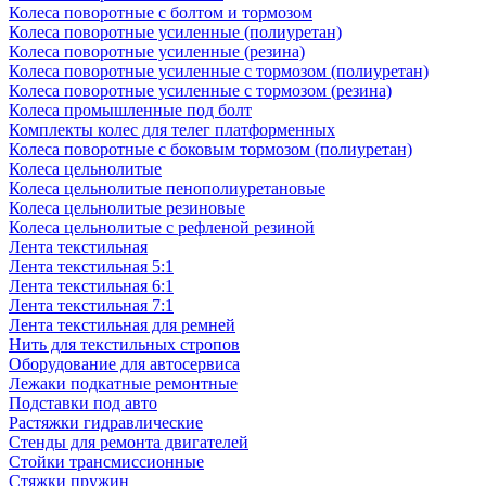
Колеса поворотные с болтом и тормозом
Колеса поворотные усиленные (полиуретан)
Колеса поворотные усиленные (резина)
Колеса поворотные усиленные с тормозом (полиуретан)
Колеса поворотные усиленные с тормозом (резина)
Колеса промышленные под болт
Комплекты колес для телег платформенных
Колеса поворотные c боковым тормозом (полиуретан)
Колеса цельнолитые
Колеса цельнолитые пенополиуретановые
Колеса цельнолитые резиновые
Колеса цельнолитые с рефленой резиной
Лента текстильная
Лента текстильная 5:1
Лента текстильная 6:1
Лента текстильная 7:1
Лента текстильная для ремней
Нить для текстильных стропов
Оборудование для автосервиса
Лежаки подкатные ремонтные
Подставки под авто
Растяжки гидравлические
Стенды для ремонта двигателей
Стойки трансмиссионные
Стяжки пружин