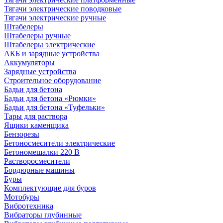
Тягачи электрические поводковые
Тягачи электрические ручные
Штабелеры
Штабелеры ручные
Штабелеры электрические
АКБ и зарядные устройства
Аккумуляторы
Зарядные устройства
Строительное оборудование
Бадьи для бетона
Бадьи для бетона «Рюмки»
Бадьи для бетона «Туфельки»
Тары для раствора
Ящики каменщика
Бензорезы
Бетоносмесители электрические
Бетономешалки 220 В
Растворосмесители
Бордюрные машины
Буры
Комплектующие для буров
Мотобуры
Вибротехника
Вибраторы глубинные