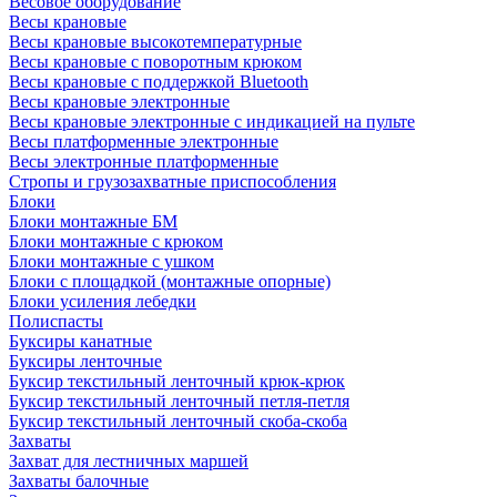
Весовое оборудование
Весы крановые
Весы крановые высокотемпературные
Весы крановые с поворотным крюком
Весы крановые с поддержкой Bluetooth
Весы крановые электронные
Весы крановые электронные с индикацией на пульте
Весы платформенные электронные
Весы электронные платформенные
Стропы и грузозахватные приспособления
Блоки
Блоки монтажные БМ
Блоки монтажные с крюком
Блоки монтажные с ушком
Блоки с площадкой (монтажные опорные)
Блоки усиления лебедки
Полиспасты
Буксиры канатные
Буксиры ленточные
Буксир текстильный ленточный крюк-крюк
Буксир текстильный ленточный петля-петля
Буксир текстильный ленточный скоба-скоба
Захваты
Захват для лестничных маршей
Захваты балочные