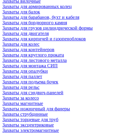
Захваты вилочные
Захваты для армированных колец
Захваты для балок
Захваты для барабанов, бухт и кабеля
Захваты для бордюрного камня
Захваты для грузов цилиндрической формы
Захваты для двигателя
Захваты для кирпичей и газопеноблоков
Захваты для колес
Захваты для контейнеров
Захваты для круглого проката
Захваты для листового металла
Захваты для монтажа СИП
Захваты для опалубки
Захваты для паллет
Захваты для подъема бочек
Захваты для рельс
Захваты для сэндвич-панелей
Захваты за колесо
Захваты магнитные
Захваты ножничный для фанеры
Захваты струбцинные
Захваты торцевые для труб
Захваты эксцентриковые
Захваты электромагнитные