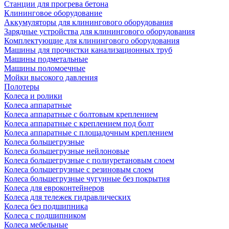
Станции для прогрева бетона
Клининговое оборудование
Аккумуляторы для клинингового оборудования
Зарядные устройства для клинингового оборудования
Комплектующие для клинингового оборудования
Машины для прочистки канализационных труб
Машины подметальные
Машины поломоечные
Мойки высокого давления
Полотеры
Колеса и ролики
Колеса аппаратные
Колеса аппаратные с болтовым креплением
Колеса аппаратные с креплением под болт
Колеса аппаратные с площадочным креплением
Колеса большегрузные
Колеса большегрузные нейлоновые
Колеса большегрузные с полиуретановым слоем
Колеса большегрузные с резиновым слоем
Колеса большегрузные чугунные без покрытия
Колеса для евроконтейнеров
Колеса для тележек гидравлических
Колеса без подшипника
Колеса с подшипником
Колеса мебельные