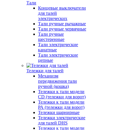
Тали
Концевые выключатели
для талей
электрических
Тали ручные рычажные
Тали ручные червячные
Тали ручные
шестеренные
Тали электрические
канатные
Тали электрические
цепные
Тележки для талей
Механизм
передвижения тали
ручной (кошка)
Тележки к тали модели
CD (тележки для ворот)
Тележки к тали модели
РА (тележки для ворот)
Тележки шарнирные
Тележки электрические
для талей DHS
Тележки к тали модели