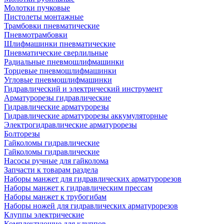
Молотки пучковые
Пистолеты монтажные
Трамбовки пневматические
Пневмотрамбовки
Шлифмашинки пневматические
Пневматические сверлильные
Радиальные пневмошлифмашинки
Торцевые пневмошлифмашинки
Угловые пневмошлифмашинки
Гидравлический и электрический инструмент
Арматурорезы гидравлические
Гидравлические арматурорезы
Гидравлические арматурорезы аккумуляторные
Электрогидравлические арматурорезы
Болторезы
Гайколомы гидравлические
Гайколомы гидравлические
Насосы ручные для гайколома
Запчасти к товарам раздела
Наборы манжет для гидравлических арматурорезов
Наборы манжет к гидравлическим прессам
Наборы манжет к трубогибам
Наборы ножей для гидравлических арматурорезов
Клуппы электрические
Комплектующие для клуппов