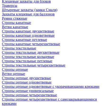
Клещевые захваты для блоков
Траверсы
Штыревые захваты (замки Смаля)
Захваты клещевые для баллонов
Ремни стяжные
Стропы канатные
Ветви канатные
Стропы канатные двухветвевые
Стропы канатные одноветвевые
Стропы канатные петлевые
Стропы канатные четырехветвевые
Стропы текстильные
Стропы текстильные двухветвевые
Стропы текстильные кольцевые
Стропы текстильные петлевые
Стропы текстильные четырехветвевые
Стропы цепные
Ветви цепные
Стропы цепные двухветвевые
Стропы цепные одноветвевые
Стропы цепные одноветвевые с укорачивающими крюками
Стропы цепные универсальные
Стропы цепные четырехветвевые
Стропы цепные четырехветвевые с самозакрывающимися
крюками