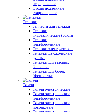
передвижные
Столы подъемные
стационарные
Тележки
Запчасти для тележки
Тележки
гидравлические (роклы)
Тележки
платформенные
Тележки электрические
Тележки двухколесные
ручные
Тележки для газовых
баллонов
Тележки для бочек
(бочкокаты)
Тягачи
Тягачи электрические
Тягачи электрические
платформенные
Тягачи электрические
поводковые
Тягачи электрические