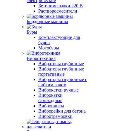
электрические
Бетономешалки 220 В
Растворосмесители
Бордюрные машины
Буры
Комплектующие для
буров
Мотобуры
Вибротехника
Вибраторы глубинные
Вибраторы глубинные
портативные
Вибраторы глубинные с
гибким валом
Виброкатки ручные
Виброкатки
самоходные
Виброплиты
Виброрейки для бетона
Вибротрамбовки