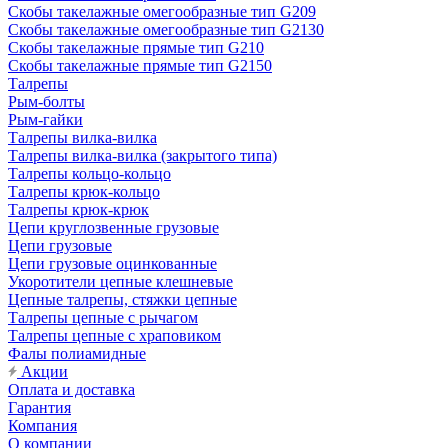
Скобы такелажные омегообразные тип G209
Скобы такелажные омегообразные тип G2130
Скобы такелажные прямые тип G210
Скобы такелажные прямые тип G2150
Талрепы
Рым-болты
Рым-гайки
Талрепы вилка-вилка
Талрепы вилка-вилка (закрытого типа)
Талрепы кольцо-кольцо
Талрепы крюк-кольцо
Талрепы крюк-крюк
Цепи круглозвенные грузовые
Цепи грузовые
Цепи грузовые оцинкованные
Укоротители цепные клешневые
Цепные талрепы, стяжки цепные
Талрепы цепные с рычагом
Талрепы цепные с храповиком
Фалы полиамидные
Акции
Оплата и доставка
Гарантия
Компания
О компании