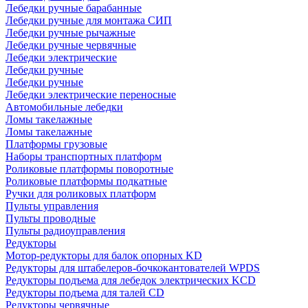
Лебедки ручные барабанные
Лебедки ручные для монтажа СИП
Лебедки ручные рычажные
Лебедки ручные червячные
Лебедки электрические
Лебедки ручные
Лебедки ручные
Лебедки электрические переносные
Автомобильные лебедки
Ломы такелажные
Ломы такелажные
Платформы грузовые
Наборы транспортных платформ
Роликовые платформы поворотные
Роликовые платформы подкатные
Ручки для роликовых платформ
Пульты управления
Пульты проводные
Пульты радиоуправления
Редукторы
Мотор-редукторы для балок опорных KD
Редукторы для штабелеров-бочкокантователей WPDS
Редукторы подъема для лебедок электрических KCD
Редукторы подъема для талей CD
Редукторы червячные