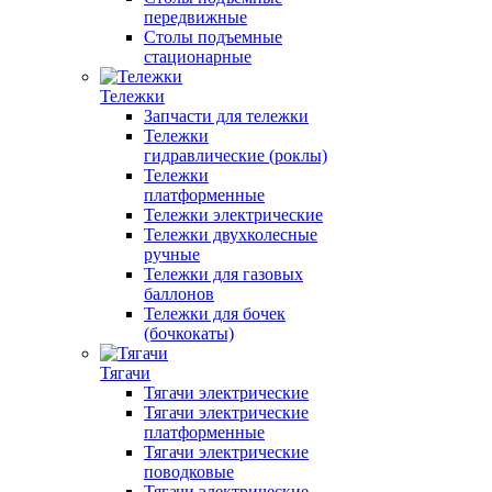
передвижные
Столы подъемные
стационарные
Тележки
Запчасти для тележки
Тележки
гидравлические (роклы)
Тележки
платформенные
Тележки электрические
Тележки двухколесные
ручные
Тележки для газовых
баллонов
Тележки для бочек
(бочкокаты)
Тягачи
Тягачи электрические
Тягачи электрические
платформенные
Тягачи электрические
поводковые
Тягачи электрические