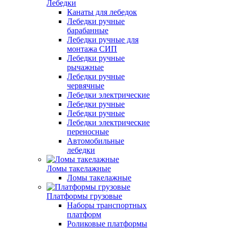
Лебедки
Канаты для лебедок
Лебедки ручные
барабанные
Лебедки ручные для
монтажа СИП
Лебедки ручные
рычажные
Лебедки ручные
червячные
Лебедки электрические
Лебедки ручные
Лебедки ручные
Лебедки электрические
переносные
Автомобильные
лебедки
Ломы такелажные
Ломы такелажные
Платформы грузовые
Наборы транспортных
платформ
Роликовые платформы