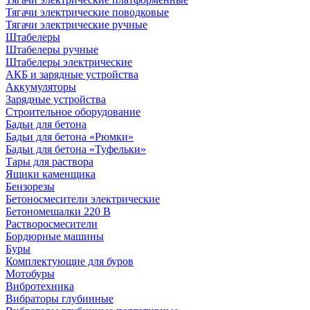
Тягачи электрические поводковые
Тягачи электрические ручные
Штабелеры
Штабелеры ручные
Штабелеры электрические
АКБ и зарядные устройства
Аккумуляторы
Зарядные устройства
Строительное оборудование
Бадьи для бетона
Бадьи для бетона «Рюмки»
Бадьи для бетона «Туфельки»
Тары для раствора
Ящики каменщика
Бензорезы
Бетоносмесители электрические
Бетономешалки 220 В
Растворосмесители
Бордюрные машины
Буры
Комплектующие для буров
Мотобуры
Вибротехника
Вибраторы глубинные