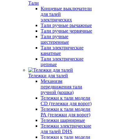
Тали
Концевые выключатели
для талей
электрических
Тали ручные рычажные
Тали ручные червячные
Тали ручные
шестеренные
Тали электрические
канатные
Тали электрические
цепные
Тележки для талей
Механизм
передвижения тали
ручной (кошка)
Тележки к тали модели
CD (тележки для ворот)
Тележки к тали модели
РА (тележки для ворот)
Тележки шарнирные
Тележки электрические
для талей DHS
Тележки к тали модели