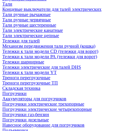
Тали
Концевые выключатели для талей электрических
Тали ручные рычажные
Тали ручные червячные
Тали ручные шестеренные
Тали электрические канатные
Тали электрические цепные
Тележки для талей
Механизм передвижения тали ручной (кошка)
Тележки к тали модели CD (тележки для ворот)
Тележки к тали модели РА (тележки для ворот)
Тележки шарнирные
Тележки электрические для талей DHS
Тележки к тали модели YT
Треноги перегрузочные
Треноги перегрузочные ТП
Складская техника
Погрузчики
Аккумуляторы для погрузчиков
Погрузчики электрические трехопорные
Погрузчики электрические четырехопорные
Погрузчики газ-бензин
Погрузчики дизельные
Навесное оборудование для погрузчиков
Подъемники