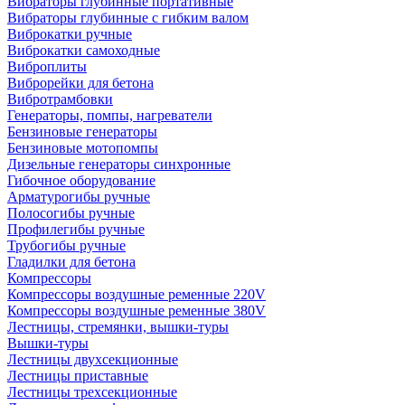
Вибраторы глубинные портативные
Вибраторы глубинные с гибким валом
Виброкатки ручные
Виброкатки самоходные
Виброплиты
Виброрейки для бетона
Вибротрамбовки
Генераторы, помпы, нагреватели
Бензиновые генераторы
Бензиновые мотопомпы
Дизельные генераторы синхронные
Гибочное оборудование
Арматурогибы ручные
Полосогибы ручные
Профилегибы ручные
Трубогибы ручные
Гладилки для бетона
Компрессоры
Компрессоры воздушные ременные 220V
Компрессоры воздушные ременные 380V
Лестницы, стремянки, вышки-туры
Вышки-туры
Лестницы двухсекционные
Лестницы приставные
Лестницы трехсекционные