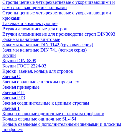
Стропы цепные четырехветвевые с укорачивающими и
самозакрывающимися крюками
Стропы цепные четырехветвевые с укорачивающими
крюками
Такелаж и комплектующие
Втулки алюминиевые для строп
Втулки алюминиевые для производства строп DIN3093
Зажимы канатные винтовые
Зажимы канатные DIN 1142 (грузовая серия)
Зажимы канатные DIN 741 (легкая серия)
Коуши
Коуши DIN 6899
Коуши ГОСТ 2224-93
Крюки, звенья, кольца для стропов
Звенья О
Звенья овальные с плоским профилем
Звенья приварные
Звенья РТ1
Звенья РТ3
Звенья соединительные к цепным стропам
Звенья Т
Кольца овальные одиночные c плоским профилем
Кольца овальные одиночные SL-454
Кольца овальные с дополнительными звеньями и плоским
профилем