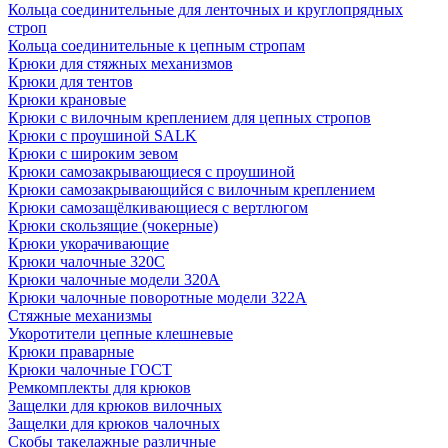
Кольца соединительные для ленточных и круглопрядных
строп
Кольца соединительные к цепным стропам
Крюки для стяжных механизмов
Крюки для тентов
Крюки крановые
Крюки с вилочным креплением для цепных стропов
Крюки с проушиной SALK
Крюки с широким зевом
Крюки самозакрывающиеся с проушиной
Крюки самозакрывающийся с вилочным креплением
Крюки самозащёлкивающиеся с вертлюгом
Крюки скользящие (чокерные)
Крюки укорачивающие
Крюки чалочные 320C
Крюки чалочные модели 320А
Крюки чалочные поворотные модели 322А
Стяжные механизмы
Укоротители цепные клешневые
Крюки праварные
Крюки чалочные ГОСТ
Ремкомплекты для крюков
Защелки для крюков вилочных
Защелки для крюков чалочных
Скобы такелажные различные