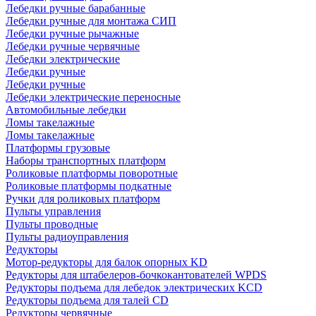
Лебедки ручные барабанные
Лебедки ручные для монтажа СИП
Лебедки ручные рычажные
Лебедки ручные червячные
Лебедки электрические
Лебедки ручные
Лебедки ручные
Лебедки электрические переносные
Автомобильные лебедки
Ломы такелажные
Ломы такелажные
Платформы грузовые
Наборы транспортных платформ
Роликовые платформы поворотные
Роликовые платформы подкатные
Ручки для роликовых платформ
Пульты управления
Пульты проводные
Пульты радиоуправления
Редукторы
Мотор-редукторы для балок опорных KD
Редукторы для штабелеров-бочкокантователей WPDS
Редукторы подъема для лебедок электрических KCD
Редукторы подъема для талей CD
Редукторы червячные