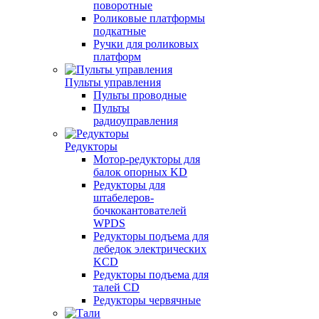
поворотные
Роликовые платформы
подкатные
Ручки для роликовых
платформ
Пульты управления
Пульты проводные
Пульты
радиоуправления
Редукторы
Мотор-редукторы для
балок опорных KD
Редукторы для
штабелеров-
бочкокантователей
WPDS
Редукторы подъема для
лебедок электрических
KCD
Редукторы подъема для
талей CD
Редукторы червячные