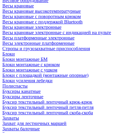
Весовое оборудование
Весы крановые
Весы крановые высокотемпературные
Весы крановые с поворотным крюком
Весы крановые с поддержкой Bluetooth
Весы крановые электронные
Весы крановые электронные с индикацией на пульте
Весы платформенные электронные
Весы электронные платформенные
Стропы и грузозахватные приспособления
Блоки
Блоки монтажные БМ
Блоки монтажные с крюком
Блоки монтажные с ушком
Блоки с площадкой (монтажные опорные)
Блоки усиления лебедки
Полиспасты
Буксиры канатные
Буксиры ленточные
Буксир текстильный ленточный крюк-крюк
Буксир текстильный ленточный петля-петля
Буксир текстильный ленточный скоба-скоба
Захваты
Захват для лестничных маршей
Захваты балочные