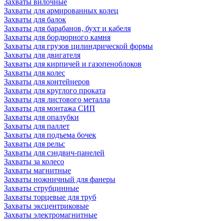
Захваты вилочные
Захваты для армированных колец
Захваты для балок
Захваты для барабанов, бухт и кабеля
Захваты для бордюрного камня
Захваты для грузов цилиндрической формы
Захваты для двигателя
Захваты для кирпичей и газопеноблоков
Захваты для колес
Захваты для контейнеров
Захваты для круглого проката
Захваты для листового металла
Захваты для монтажа СИП
Захваты для опалубки
Захваты для паллет
Захваты для подъема бочек
Захваты для рельс
Захваты для сэндвич-панелей
Захваты за колесо
Захваты магнитные
Захваты ножничный для фанеры
Захваты струбцинные
Захваты торцевые для труб
Захваты эксцентриковые
Захваты электромагнитные