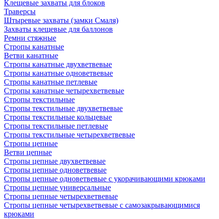
Клещевые захваты для блоков
Траверсы
Штыревые захваты (замки Смаля)
Захваты клещевые для баллонов
Ремни стяжные
Стропы канатные
Ветви канатные
Стропы канатные двухветвевые
Стропы канатные одноветвевые
Стропы канатные петлевые
Стропы канатные четырехветвевые
Стропы текстильные
Стропы текстильные двухветвевые
Стропы текстильные кольцевые
Стропы текстильные петлевые
Стропы текстильные четырехветвевые
Стропы цепные
Ветви цепные
Стропы цепные двухветвевые
Стропы цепные одноветвевые
Стропы цепные одноветвевые с укорачивающими крюками
Стропы цепные универсальные
Стропы цепные четырехветвевые
Стропы цепные четырехветвевые с самозакрывающимися
крюками