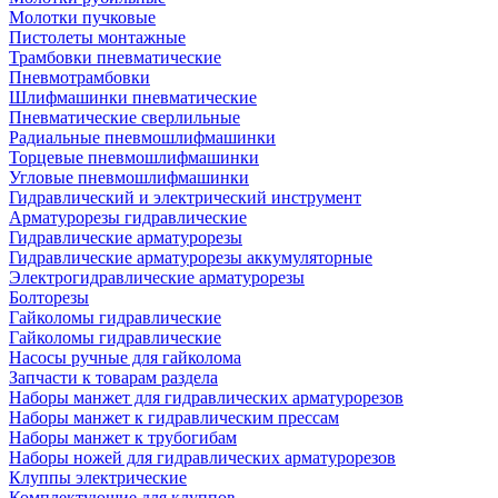
Молотки пучковые
Пистолеты монтажные
Трамбовки пневматические
Пневмотрамбовки
Шлифмашинки пневматические
Пневматические сверлильные
Радиальные пневмошлифмашинки
Торцевые пневмошлифмашинки
Угловые пневмошлифмашинки
Гидравлический и электрический инструмент
Арматурорезы гидравлические
Гидравлические арматурорезы
Гидравлические арматурорезы аккумуляторные
Электрогидравлические арматурорезы
Болторезы
Гайколомы гидравлические
Гайколомы гидравлические
Насосы ручные для гайколома
Запчасти к товарам раздела
Наборы манжет для гидравлических арматурорезов
Наборы манжет к гидравлическим прессам
Наборы манжет к трубогибам
Наборы ножей для гидравлических арматурорезов
Клуппы электрические
Комплектующие для клуппов