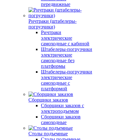
передвижные
Ричтраки (штабелеры-
погрузчики)
Ричтраки
электрические
самоходные с кабиной
Штабелеры-погрузчики
электрические
самоходные без
платформы
Штабелеры-погрузчики
электрические
самоходные с
платформой
Сборщики заказов
Сборщики заказов с
электроподъемом
Сборщики заказов
самоходные
Столы подъемные
Столы подъемные