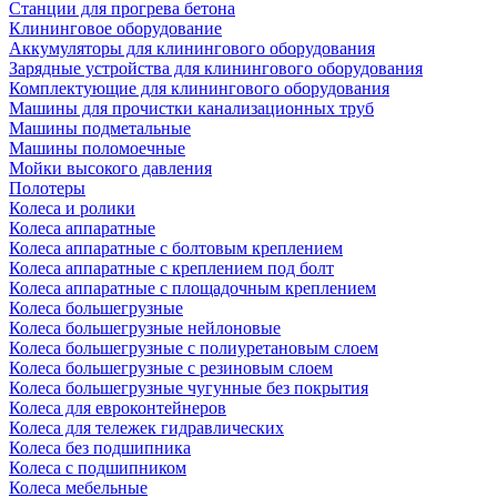
Станции для прогрева бетона
Клининговое оборудование
Аккумуляторы для клинингового оборудования
Зарядные устройства для клинингового оборудования
Комплектующие для клинингового оборудования
Машины для прочистки канализационных труб
Машины подметальные
Машины поломоечные
Мойки высокого давления
Полотеры
Колеса и ролики
Колеса аппаратные
Колеса аппаратные с болтовым креплением
Колеса аппаратные с креплением под болт
Колеса аппаратные с площадочным креплением
Колеса большегрузные
Колеса большегрузные нейлоновые
Колеса большегрузные с полиуретановым слоем
Колеса большегрузные с резиновым слоем
Колеса большегрузные чугунные без покрытия
Колеса для евроконтейнеров
Колеса для тележек гидравлических
Колеса без подшипника
Колеса с подшипником
Колеса мебельные