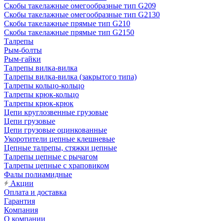
Скобы такелажные омегообразные тип G209
Скобы такелажные омегообразные тип G2130
Скобы такелажные прямые тип G210
Скобы такелажные прямые тип G2150
Талрепы
Рым-болты
Рым-гайки
Талрепы вилка-вилка
Талрепы вилка-вилка (закрытого типа)
Талрепы кольцо-кольцо
Талрепы крюк-кольцо
Талрепы крюк-крюк
Цепи круглозвенные грузовые
Цепи грузовые
Цепи грузовые оцинкованные
Укоротители цепные клешневые
Цепные талрепы, стяжки цепные
Талрепы цепные с рычагом
Талрепы цепные с храповиком
Фалы полиамидные
Акции
Оплата и доставка
Гарантия
Компания
О компании