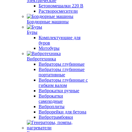
электрические
Бетономешалки 220 В
Растворосмесители
Бордюрные машины
Буры
Комплектующие для
буров
Мотобуры
Вибротехника
Вибраторы глубинные
Вибраторы глубинные
портативные
Вибраторы глубинные с
гибким валом
Виброкатки ручные
Виброкатки
самоходные
Виброплиты
Виброрейки для бетона
Вибротрамбовки