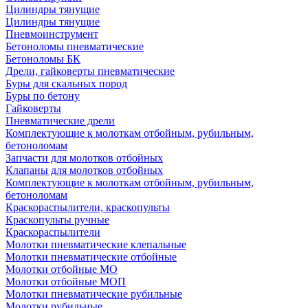
Цилиндры тянущие
Цилиндры тянущие
Пневмоинструмент
Бетоноломы пневматические
Бетоноломы БК
Дрели, гайковерты пневматические
Буры для скальных пород
Буры по бетону
Гайковерты
Пневматические дрели
Комплектующие к молоткам отбойным, рубильным,
бетоноломам
Запчасти для молотков отбойных
Клапаны для молотков отбойных
Комплектующие к молоткам отбойным, рубильным,
бетоноломам
Краскораспылители, краскопульты
Краскопульты ручные
Краскораспылители
Молотки пневматические клепальные
Молотки пневматические отбойные
Молотки отбойные МО
Молотки отбойные МОП
Молотки пневматические рубильные
Молотки рубильные