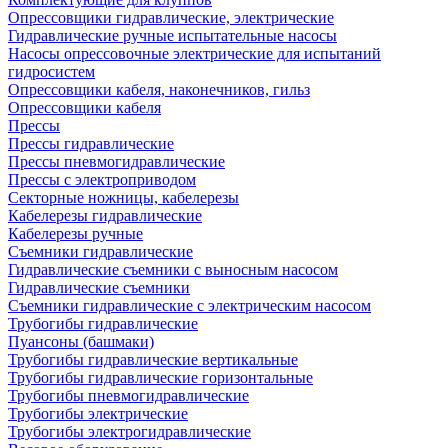
Опрессовщики гидравлические, электрические
Гидравлические ручные испытательные насосы
Насосы опрессовочные электрические для испытаний
гидросистем
Опрессовщики кабеля, наконечников, гильз
Опрессовщики кабеля
Прессы
Прессы гидравлические
Прессы пневмогидравлические
Прессы с электроприводом
Секторные ножницы, кабелерезы
Кабелерезы гидравлические
Кабелерезы ручные
Съемники гидравлические
Гидравлические cъемники с выносным насосом
Гидравлические съемники
Съемники гидравлические с электрическим насосом
Трубогибы гидравлические
Пуансоны (башмаки)
Трубогибы гидравлические вертикальные
Трубогибы гидравлические горизонтальные
Трубогибы пневмогидравлические
Трубогибы электрические
Трубогибы электрогидравлические