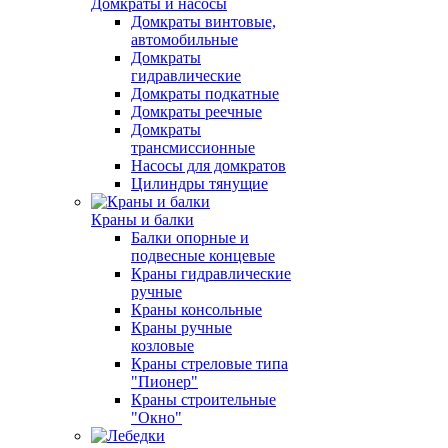
Домкраты и насосы
Домкраты винтовые,
автомобильные
Домкраты
гидравлические
Домкраты подкатные
Домкраты реечные
Домкраты
трансмиссионные
Насосы для домкратов
Цилиндры тянущие
Краны и балки
Балки опорные и
подвесные концевые
Краны гидравлические
ручные
Краны консольные
Краны ручные
козловые
Краны стреловые типа
"Пионер"
Краны строительные
"Окно"