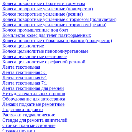
Колеса поворотные с болтом и тормозом
Колеса поворотные усиленные (полиуретан)
Колеса поворотные усиленные (резина)
Колеса поворотные усиленные с тормозом (полиуретан)
Колеса поворотные усиленные с тормозом (резина)
Колеса промышленные под болт
Комплекты колес для телег платформенных
Колеса поворотные c боковым тормозом (полиуретан)
Колеса цельнолитые
Колеса цельнолитые пенополиуретановые
Колеса цельнолитые резиновые
Колеса цельнолитые с рефленой резиной
Лента текстильная
Лента текстильная 5:1
Лента текстильная 6:1
Лента текстильная 7:1
Лента текстильная для ремней
Нить для текстильных стропов
Оборудование для автосервиса
Лежаки подкатные ремонтные
Подставки под авто
Растяжки гидравлические
Стенды для ремонта двигателей
Стойки трансмиссионные
Стяжки пружин