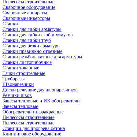
Пылесосы строительные
Сварочное оборудование
Сварочные аппараты
Сварочные инверторы
Станки
Станки для гибки арматуры
Станки для гибки скоб и хомутов
Станки для гибки труб
Станки для резки арматуры
Станки правильно-отрезные
Станки резьбонакатные для арматуры
Станки листогибочные
Станки токарные
Тачки строительные
Труборезы
Швонарезчики
Диски режущие для швонарезчиков
Резчики швов
Завесы тепловые и ИК обогреватели
Завесы тепловые
Обогреватели инфракрасные
Пылесосы строительные
Пылесосы строительные
Станции для прогрева бетона
Клининговое оборудование