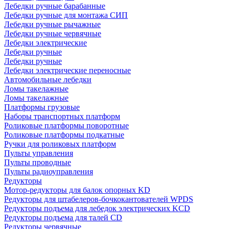
Лебедки ручные барабанные
Лебедки ручные для монтажа СИП
Лебедки ручные рычажные
Лебедки ручные червячные
Лебедки электрические
Лебедки ручные
Лебедки ручные
Лебедки электрические переносные
Автомобильные лебедки
Ломы такелажные
Ломы такелажные
Платформы грузовые
Наборы транспортных платформ
Роликовые платформы поворотные
Роликовые платформы подкатные
Ручки для роликовых платформ
Пульты управления
Пульты проводные
Пульты радиоуправления
Редукторы
Мотор-редукторы для балок опорных KD
Редукторы для штабелеров-бочкокантователей WPDS
Редукторы подъема для лебедок электрических KCD
Редукторы подъема для талей CD
Редукторы червячные