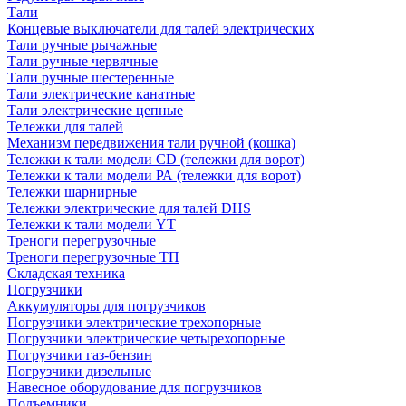
Тали
Концевые выключатели для талей электрических
Тали ручные рычажные
Тали ручные червячные
Тали ручные шестеренные
Тали электрические канатные
Тали электрические цепные
Тележки для талей
Механизм передвижения тали ручной (кошка)
Тележки к тали модели CD (тележки для ворот)
Тележки к тали модели РА (тележки для ворот)
Тележки шарнирные
Тележки электрические для талей DHS
Тележки к тали модели YT
Треноги перегрузочные
Треноги перегрузочные ТП
Складская техника
Погрузчики
Аккумуляторы для погрузчиков
Погрузчики электрические трехопорные
Погрузчики электрические четырехопорные
Погрузчики газ-бензин
Погрузчики дизельные
Навесное оборудование для погрузчиков
Подъемники