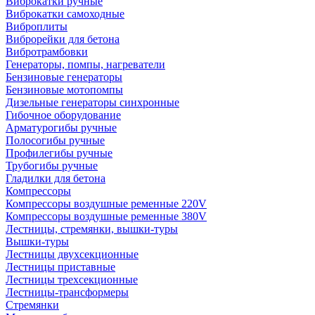
Виброкатки ручные
Виброкатки самоходные
Виброплиты
Виброрейки для бетона
Вибротрамбовки
Генераторы, помпы, нагреватели
Бензиновые генераторы
Бензиновые мотопомпы
Дизельные генераторы синхронные
Гибочное оборудование
Арматурогибы ручные
Полосогибы ручные
Профилегибы ручные
Трубогибы ручные
Гладилки для бетона
Компрессоры
Компрессоры воздушные ременные 220V
Компрессоры воздушные ременные 380V
Лестницы, стремянки, вышки-туры
Вышки-туры
Лестницы двухсекционные
Лестницы приставные
Лестницы трехсекционные
Лестницы-трансформеры
Стремянки