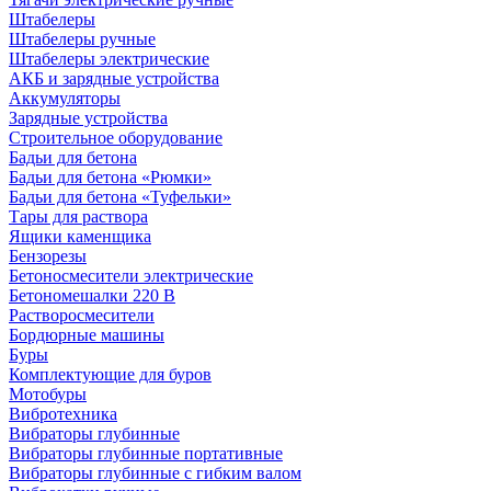
Штабелеры
Штабелеры ручные
Штабелеры электрические
АКБ и зарядные устройства
Аккумуляторы
Зарядные устройства
Строительное оборудование
Бадьи для бетона
Бадьи для бетона «Рюмки»
Бадьи для бетона «Туфельки»
Тары для раствора
Ящики каменщика
Бензорезы
Бетоносмесители электрические
Бетономешалки 220 В
Растворосмесители
Бордюрные машины
Буры
Комплектующие для буров
Мотобуры
Вибротехника
Вибраторы глубинные
Вибраторы глубинные портативные
Вибраторы глубинные с гибким валом