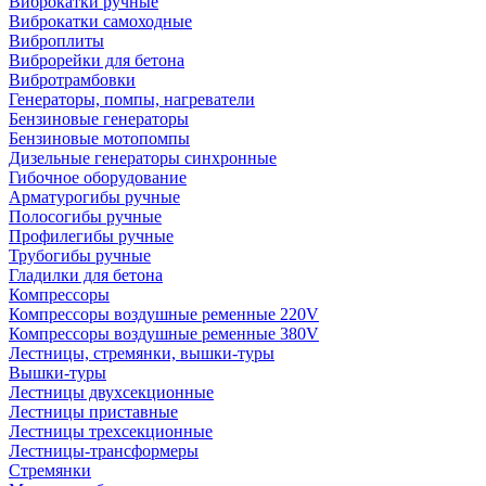
Виброкатки ручные
Виброкатки самоходные
Виброплиты
Виброрейки для бетона
Вибротрамбовки
Генераторы, помпы, нагреватели
Бензиновые генераторы
Бензиновые мотопомпы
Дизельные генераторы синхронные
Гибочное оборудование
Арматурогибы ручные
Полосогибы ручные
Профилегибы ручные
Трубогибы ручные
Гладилки для бетона
Компрессоры
Компрессоры воздушные ременные 220V
Компрессоры воздушные ременные 380V
Лестницы, стремянки, вышки-туры
Вышки-туры
Лестницы двухсекционные
Лестницы приставные
Лестницы трехсекционные
Лестницы-трансформеры
Стремянки