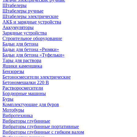
Штабелеры
Штабелеры ручные
Штабелеры электрические
АКБ и зарядные устройства
Аккумуляторы
Зарядные устройства
Строительное оборудование
Бадьи для бетона
Бадьи для бетона «Рюмки»
Бадьи для бетона «Туфельки»
Тары для раствора
Ящики каменщика
Бензорезы
Бетоносмесители электрические
Бетономешалки 220 В
Растворосмесители
Бордюрные машины
Буры
Комплектующие для буров
Мотобуры
Вибротехника
Вибраторы глубинные
Вибраторы глубинные портативные
Вибраторы глубинные с гибким валом