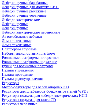
Лебедки ручные барабанные
Лебедки ручные для монтажа СИП
Лебедки ручные рычажные
Лебедки ручные червячные
Лебедки электрические
Лебедки ручные
Лебедки ручные
Лебедки электрические переносные
Автомобильные лебедки
Ломы такелажные
Ломы такелажные
Платформы грузовые
Наборы транспортных платформ
Роликовые платформы поворотные
Роликовые платформы подкатные
Ручки для роликовых платформ
Пульты управления
Пульты проводные
Пульты радиоуправления
Редукторы
Мотор-редукторы для балок опорных KD
Редукторы для штабелеров-бочкокантователей WPDS
Редукторы подъема для лебедок электрических KCD
Редукторы подъема для талей CD
Редукторы червячные