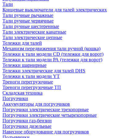
Тали
Концевые выключатели для талей электрических
Тали ручные рычажные
Тали ручные червячные
Тали ручные шестеренные
Тали электрические канатные
Тали электрические цепные
Тележки для талей
Механизм передвижения тали ручной (кошка)
Тележки к тали модели CD (тележки для ворот)
Тележки к тали модели РА (тележки для ворот)
Тележки шарнирные
Тележки электрические для талей DHS
Тележки к тали модели YT
Треноги перегрузочные
Треноги перегрузочные ТП
Складская техника
Погрузчики
Аккумуляторы для погрузчиков
Погрузчики электрические трехопорные
Погрузчики электрические четырехопорные
Погрузчики газ-бензин
Погрузчики дизельные
Навесное оборудование для погрузчиков
Подъемники