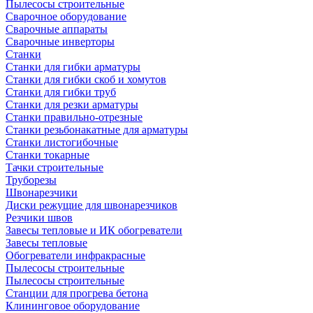
Пылесосы строительные
Сварочное оборудование
Сварочные аппараты
Сварочные инверторы
Станки
Станки для гибки арматуры
Станки для гибки скоб и хомутов
Станки для гибки труб
Станки для резки арматуры
Станки правильно-отрезные
Станки резьбонакатные для арматуры
Станки листогибочные
Станки токарные
Тачки строительные
Труборезы
Швонарезчики
Диски режущие для швонарезчиков
Резчики швов
Завесы тепловые и ИК обогреватели
Завесы тепловые
Обогреватели инфракрасные
Пылесосы строительные
Пылесосы строительные
Станции для прогрева бетона
Клининговое оборудование