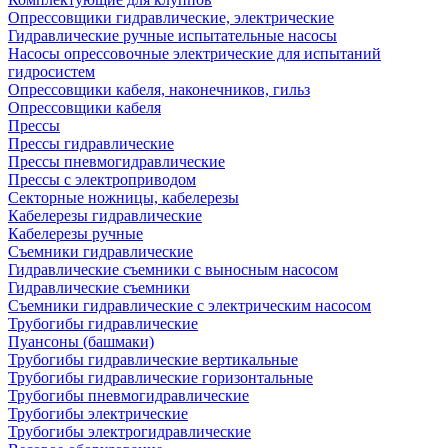
Опрессовщики гидравлические, электрические
Гидравлические ручные испытательные насосы
Насосы опрессовочные электрические для испытаний
гидросистем
Опрессовщики кабеля, наконечников, гильз
Опрессовщики кабеля
Прессы
Прессы гидравлические
Прессы пневмогидравлические
Прессы с электроприводом
Секторные ножницы, кабелерезы
Кабелерезы гидравлические
Кабелерезы ручные
Съемники гидравлические
Гидравлические cъемники с выносным насосом
Гидравлические съемники
Съемники гидравлические с электрическим насосом
Трубогибы гидравлические
Пуансоны (башмаки)
Трубогибы гидравлические вертикальные
Трубогибы гидравлические горизонтальные
Трубогибы пневмогидравлические
Трубогибы электрические
Трубогибы электрогидравлические