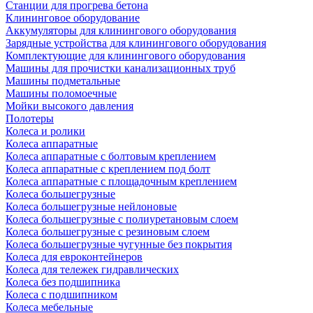
Станции для прогрева бетона
Клининговое оборудование
Аккумуляторы для клинингового оборудования
Зарядные устройства для клинингового оборудования
Комплектующие для клинингового оборудования
Машины для прочистки канализационных труб
Машины подметальные
Машины поломоечные
Мойки высокого давления
Полотеры
Колеса и ролики
Колеса аппаратные
Колеса аппаратные с болтовым креплением
Колеса аппаратные с креплением под болт
Колеса аппаратные с площадочным креплением
Колеса большегрузные
Колеса большегрузные нейлоновые
Колеса большегрузные с полиуретановым слоем
Колеса большегрузные с резиновым слоем
Колеса большегрузные чугунные без покрытия
Колеса для евроконтейнеров
Колеса для тележек гидравлических
Колеса без подшипника
Колеса с подшипником
Колеса мебельные