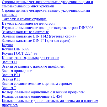
Стропы цепные четырехветвевые с укорачивающими и
самозакрывающимися крюками
Стропы цепные четырехветвевые с укорачивающими
крюками
Такелаж и комплектующие
Втулки алюминиевые для строп
Втулки алюминиевые для производства строп DIN3093
Зажимы канатные винтовые
Зажимы канатные DIN 1142 (грузовая серия)
Зажимы канатные DIN 741 (легкая серия)
Коуши
Коуши DIN 6899
Коуши ГОСТ 2224-93
Крюки, звенья, кольца для стропов
Звенья О
Звенья овальные с плоским профилем
Звенья приварные
Звенья РТ1
Звенья РТ3
Звенья соединительные к цепным стропам
Звенья Т
Кольца овальные одиночные c плоским профилем
Кольца овальные одиночные SL-454
Кольца овальные с дополнительными звеньями и плоским
профилем