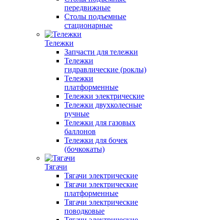
передвижные
Столы подъемные
стационарные
Тележки
Запчасти для тележки
Тележки
гидравлические (роклы)
Тележки
платформенные
Тележки электрические
Тележки двухколесные
ручные
Тележки для газовых
баллонов
Тележки для бочек
(бочкокаты)
Тягачи
Тягачи электрические
Тягачи электрические
платформенные
Тягачи электрические
поводковые
Тягачи электрические