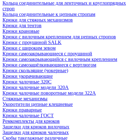
Кольца соединительные для ленточных и круглопрядных
строп
Кольца соединительные к цепным стропам
Крюки для стяжных механизмов
Крюки для тентов
Крюки крановые
Крюки с вилочным креплением для цепных стропов
Крюки с проушиной SALK
Крюки с широким зевом
Крюки самозакрывающиеся с проушиной
Крюки самозакрывающийся с вилочным креплением
Крюки самозащёлкивающиеся с вертлюгом
Крюки скользящие (чокерные)
Крюки укорачивающие
Крюки чалочные 320C
Крюки чалочные модели 320А
Крюки чалочные поворотные модели 322А
Стяжные механизмы
Укоротители цепные клешневые
Крюки праварные
Крюки чалочные ГОСТ
Ремкомплекты для крюков
Защелки для крюков вилочных
Защелки для крюков чалочных
Скобы такелажные различные