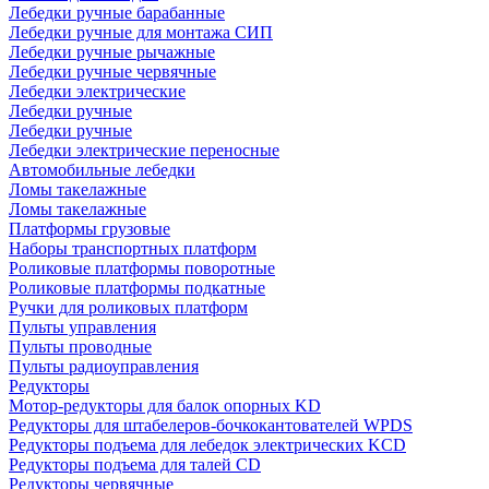
Лебедки ручные барабанные
Лебедки ручные для монтажа СИП
Лебедки ручные рычажные
Лебедки ручные червячные
Лебедки электрические
Лебедки ручные
Лебедки ручные
Лебедки электрические переносные
Автомобильные лебедки
Ломы такелажные
Ломы такелажные
Платформы грузовые
Наборы транспортных платформ
Роликовые платформы поворотные
Роликовые платформы подкатные
Ручки для роликовых платформ
Пульты управления
Пульты проводные
Пульты радиоуправления
Редукторы
Мотор-редукторы для балок опорных KD
Редукторы для штабелеров-бочкокантователей WPDS
Редукторы подъема для лебедок электрических KCD
Редукторы подъема для талей CD
Редукторы червячные