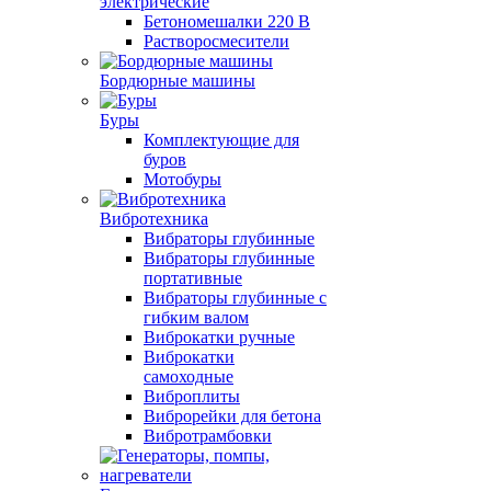
электрические
Бетономешалки 220 В
Растворосмесители
Бордюрные машины
Буры
Комплектующие для
буров
Мотобуры
Вибротехника
Вибраторы глубинные
Вибраторы глубинные
портативные
Вибраторы глубинные с
гибким валом
Виброкатки ручные
Виброкатки
самоходные
Виброплиты
Виброрейки для бетона
Вибротрамбовки