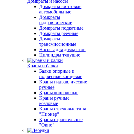
Домкраты и насосы
Домкраты винтовые,
автомобильные
Домкраты
гидравлические
Домкраты подкатные
Домкраты реечные
Домкраты
трансмиссионные
Насосы для домкратов
Цилиндры тянущие
Краны и балки
Балки опорные и
подвесные концевые
Краны гидравлические
ручные
Краны консольные
Краны ручные
козловые
Краны стреловые типа
"Пионер"
Краны строительные
"Окно"