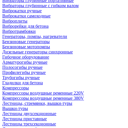
Вибраторы глубинные портативные
Вибраторы глубинные с гибким валом
Виброкатки ручные
Виброкатки самоходные
Виброплиты
Виброрейки для бетона
Вибротрамбовки
Генераторы, помпы, нагреватели
Бензиновые генераторы
Бензиновые мотопомпы
Дизельные генераторы синхронные
Гибочное оборудование
Арматурогибы ручные
Полосогибы ручные
Профилегибы ручные
Трубогибы ручные
Гладилки для бетона
Компрессоры
Компрессоры воздушные ременные 220V
Компрессоры воздушные ременные 380V
Лестницы, стремянки, вышки-туры
Вышки-туры
Лестницы двухсекционные
Лестницы приставные
Лестницы трехсекционные