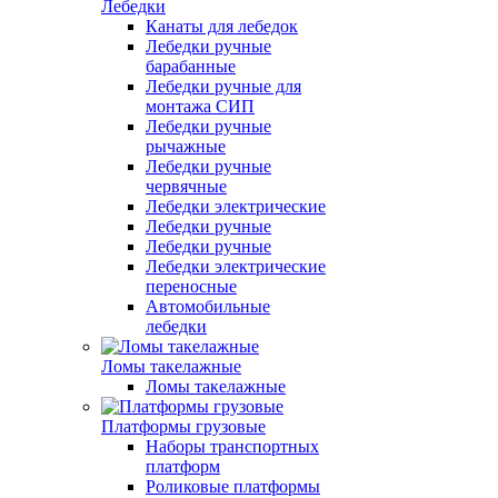
Лебедки
Канаты для лебедок
Лебедки ручные
барабанные
Лебедки ручные для
монтажа СИП
Лебедки ручные
рычажные
Лебедки ручные
червячные
Лебедки электрические
Лебедки ручные
Лебедки ручные
Лебедки электрические
переносные
Автомобильные
лебедки
Ломы такелажные
Ломы такелажные
Платформы грузовые
Наборы транспортных
платформ
Роликовые платформы