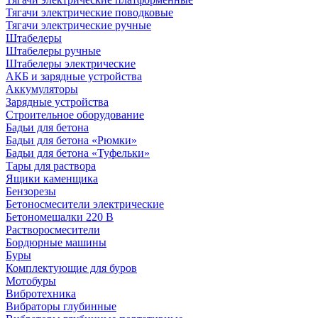
Тягачи электрические поводковые
Тягачи электрические ручные
Штабелеры
Штабелеры ручные
Штабелеры электрические
АКБ и зарядные устройства
Аккумуляторы
Зарядные устройства
Строительное оборудование
Бадьи для бетона
Бадьи для бетона «Рюмки»
Бадьи для бетона «Туфельки»
Тары для раствора
Ящики каменщика
Бензорезы
Бетоносмесители электрические
Бетономешалки 220 В
Растворосмесители
Бордюрные машины
Буры
Комплектующие для буров
Мотобуры
Вибротехника
Вибраторы глубинные