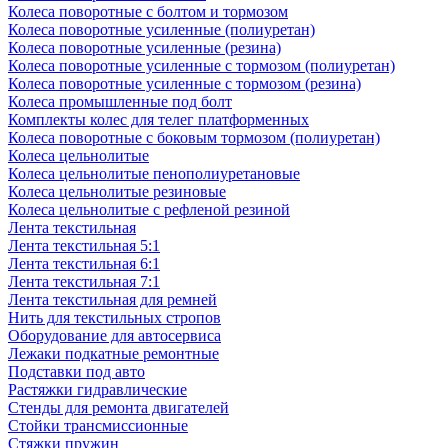
Колеса поворотные с болтом и тормозом
Колеса поворотные усиленные (полиуретан)
Колеса поворотные усиленные (резина)
Колеса поворотные усиленные с тормозом (полиуретан)
Колеса поворотные усиленные с тормозом (резина)
Колеса промышленные под болт
Комплекты колес для телег платформенных
Колеса поворотные c боковым тормозом (полиуретан)
Колеса цельнолитые
Колеса цельнолитые пенополиуретановые
Колеса цельнолитые резиновые
Колеса цельнолитые с рефленой резиной
Лента текстильная
Лента текстильная 5:1
Лента текстильная 6:1
Лента текстильная 7:1
Лента текстильная для ремней
Нить для текстильных стропов
Оборудование для автосервиса
Лежаки подкатные ремонтные
Подставки под авто
Растяжки гидравлические
Стенды для ремонта двигателей
Стойки трансмиссионные
Стяжки пружин