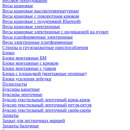
Весовое оборудование
Весы крановые
Весы крановые высокотемпературные
Весы крановые с поворотным крюком
Весы крановые с поддержкой Bluetooth
Весы крановые электронные
Весы крановые электронные с индикацией на пульте
Весы платформенные электронные
Весы электронные платформенные
Стропы и грузозахватные приспособления
Блоки
Блоки монтажные БМ
Блоки монтажные с крюком
Блоки монтажные с ушком
Блоки с площадкой (монтажные опорные)
Блоки усиления лебедки
Полиспасты
Буксиры канатные
Буксиры ленточные
Буксир текстильный ленточный крюк-крюк
Буксир текстильный ленточный петля-петля
Буксир текстильный ленточный скоба-скоба
Захваты
Захват для лестничных маршей
Захваты балочные