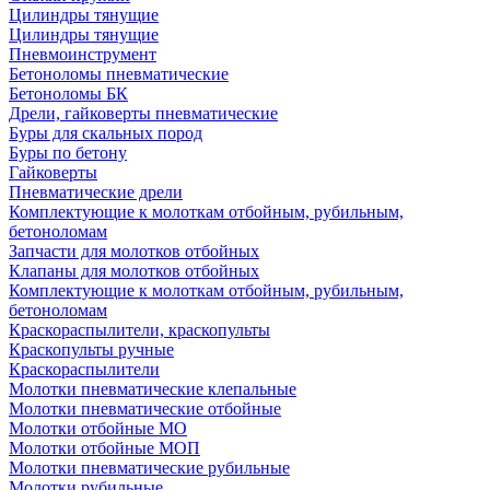
Цилиндры тянущие
Цилиндры тянущие
Пневмоинструмент
Бетоноломы пневматические
Бетоноломы БК
Дрели, гайковерты пневматические
Буры для скальных пород
Буры по бетону
Гайковерты
Пневматические дрели
Комплектующие к молоткам отбойным, рубильным,
бетоноломам
Запчасти для молотков отбойных
Клапаны для молотков отбойных
Комплектующие к молоткам отбойным, рубильным,
бетоноломам
Краскораспылители, краскопульты
Краскопульты ручные
Краскораспылители
Молотки пневматические клепальные
Молотки пневматические отбойные
Молотки отбойные МО
Молотки отбойные МОП
Молотки пневматические рубильные
Молотки рубильные