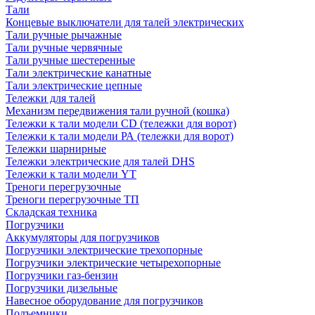
Тали
Концевые выключатели для талей электрических
Тали ручные рычажные
Тали ручные червячные
Тали ручные шестеренные
Тали электрические канатные
Тали электрические цепные
Тележки для талей
Механизм передвижения тали ручной (кошка)
Тележки к тали модели CD (тележки для ворот)
Тележки к тали модели РА (тележки для ворот)
Тележки шарнирные
Тележки электрические для талей DHS
Тележки к тали модели YT
Треноги перегрузочные
Треноги перегрузочные ТП
Складская техника
Погрузчики
Аккумуляторы для погрузчиков
Погрузчики электрические трехопорные
Погрузчики электрические четырехопорные
Погрузчики газ-бензин
Погрузчики дизельные
Навесное оборудование для погрузчиков
Подъемники