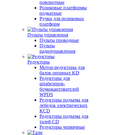
поворотные
Роликовые платформы
подкатные
Ручки для роликовых
платформ
Пульты управления
Пульты проводные
Пульты
радиоуправления
Редукторы
Мотор-редукторы для
балок опорных KD
Редукторы для
штабелеров-
бочкокантователей
WPDS
Редукторы подъема для
лебедок электрических
KCD
Редукторы подъема для
талей CD
Редукторы червячные