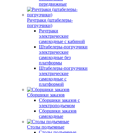
передвижные
Ричтраки (штабелеры-
погрузчики)
Ричтраки
электрические
самоходные с кабиной
Штабелеры-погрузчики
электрические
самоходные без
платформы
Штабелеры-погрузчики
электрические
самоходные с
платформой
Сборщики заказов
Сборщики заказов с
электроподъемом
Сборщики заказов
самоходные
Столы подъемные
Столы подъемные