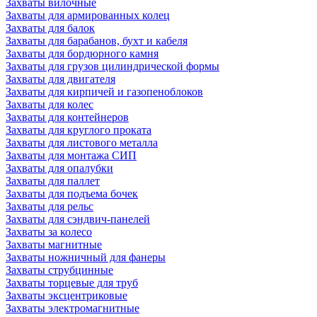
Захваты вилочные
Захваты для армированных колец
Захваты для балок
Захваты для барабанов, бухт и кабеля
Захваты для бордюрного камня
Захваты для грузов цилиндрической формы
Захваты для двигателя
Захваты для кирпичей и газопеноблоков
Захваты для колес
Захваты для контейнеров
Захваты для круглого проката
Захваты для листового металла
Захваты для монтажа СИП
Захваты для опалубки
Захваты для паллет
Захваты для подъема бочек
Захваты для рельс
Захваты для сэндвич-панелей
Захваты за колесо
Захваты магнитные
Захваты ножничный для фанеры
Захваты струбцинные
Захваты торцевые для труб
Захваты эксцентриковые
Захваты электромагнитные