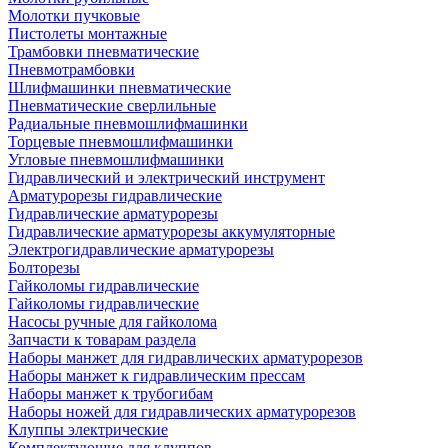
Молотки пучковые
Пистолеты монтажные
Трамбовки пневматические
Пневмотрамбовки
Шлифмашинки пневматические
Пневматические сверлильные
Радиальные пневмошлифмашинки
Торцевые пневмошлифмашинки
Угловые пневмошлифмашинки
Гидравлический и электрический инструмент
Арматурорезы гидравлические
Гидравлические арматурорезы
Гидравлические арматурорезы аккумуляторные
Электрогидравлические арматурорезы
Болторезы
Гайколомы гидравлические
Гайколомы гидравлические
Насосы ручные для гайколома
Запчасти к товарам раздела
Наборы манжет для гидравлических арматурорезов
Наборы манжет к гидравлическим прессам
Наборы манжет к трубогибам
Наборы ножей для гидравлических арматурорезов
Клуппы электрические
Комплектующие для клуппов