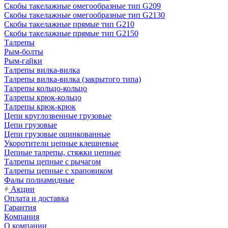
Скобы такелажные омегообразные тип G209
Скобы такелажные омегообразные тип G2130
Скобы такелажные прямые тип G210
Скобы такелажные прямые тип G2150
Талрепы
Рым-болты
Рым-гайки
Талрепы вилка-вилка
Талрепы вилка-вилка (закрытого типа)
Талрепы кольцо-кольцо
Талрепы крюк-кольцо
Талрепы крюк-крюк
Цепи круглозвенные грузовые
Цепи грузовые
Цепи грузовые оцинкованные
Укоротители цепные клешневые
Цепные талрепы, стяжки цепные
Талрепы цепные с рычагом
Талрепы цепные с храповиком
Фалы полиамидные
Акции
Оплата и доставка
Гарантия
Компания
О компании