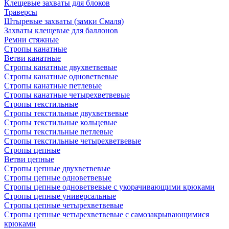
Клещевые захваты для блоков
Траверсы
Штыревые захваты (замки Смаля)
Захваты клещевые для баллонов
Ремни стяжные
Стропы канатные
Ветви канатные
Стропы канатные двухветвевые
Стропы канатные одноветвевые
Стропы канатные петлевые
Стропы канатные четырехветвевые
Стропы текстильные
Стропы текстильные двухветвевые
Стропы текстильные кольцевые
Стропы текстильные петлевые
Стропы текстильные четырехветвевые
Стропы цепные
Ветви цепные
Стропы цепные двухветвевые
Стропы цепные одноветвевые
Стропы цепные одноветвевые с укорачивающими крюками
Стропы цепные универсальные
Стропы цепные четырехветвевые
Стропы цепные четырехветвевые с самозакрывающимися
крюками