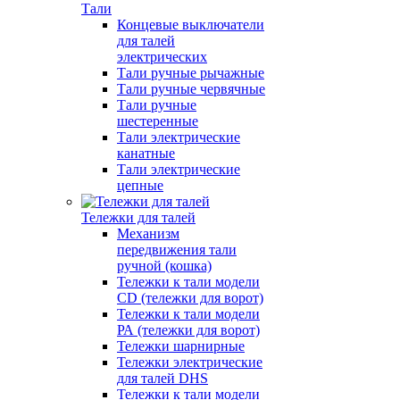
Тали
Концевые выключатели
для талей
электрических
Тали ручные рычажные
Тали ручные червячные
Тали ручные
шестеренные
Тали электрические
канатные
Тали электрические
цепные
Тележки для талей
Механизм
передвижения тали
ручной (кошка)
Тележки к тали модели
CD (тележки для ворот)
Тележки к тали модели
РА (тележки для ворот)
Тележки шарнирные
Тележки электрические
для талей DHS
Тележки к тали модели