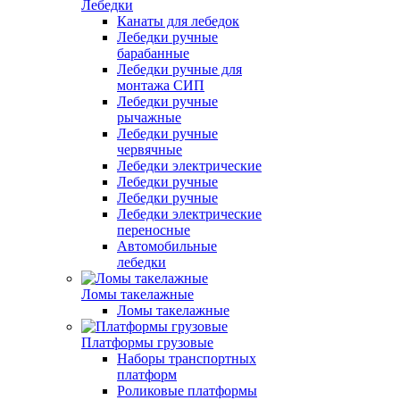
Лебедки
Канаты для лебедок
Лебедки ручные
барабанные
Лебедки ручные для
монтажа СИП
Лебедки ручные
рычажные
Лебедки ручные
червячные
Лебедки электрические
Лебедки ручные
Лебедки ручные
Лебедки электрические
переносные
Автомобильные
лебедки
Ломы такелажные
Ломы такелажные
Платформы грузовые
Наборы транспортных
платформ
Роликовые платформы