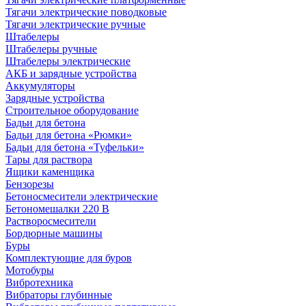
Тягачи электрические поводковые
Тягачи электрические ручные
Штабелеры
Штабелеры ручные
Штабелеры электрические
АКБ и зарядные устройства
Аккумуляторы
Зарядные устройства
Строительное оборудование
Бадьи для бетона
Бадьи для бетона «Рюмки»
Бадьи для бетона «Туфельки»
Тары для раствора
Ящики каменщика
Бензорезы
Бетоносмесители электрические
Бетономешалки 220 В
Растворосмесители
Бордюрные машины
Буры
Комплектующие для буров
Мотобуры
Вибротехника
Вибраторы глубинные