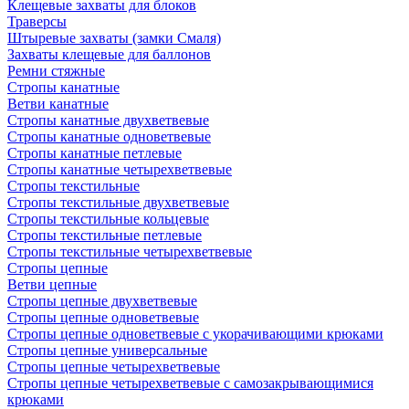
Клещевые захваты для блоков
Траверсы
Штыревые захваты (замки Смаля)
Захваты клещевые для баллонов
Ремни стяжные
Стропы канатные
Ветви канатные
Стропы канатные двухветвевые
Стропы канатные одноветвевые
Стропы канатные петлевые
Стропы канатные четырехветвевые
Стропы текстильные
Стропы текстильные двухветвевые
Стропы текстильные кольцевые
Стропы текстильные петлевые
Стропы текстильные четырехветвевые
Стропы цепные
Ветви цепные
Стропы цепные двухветвевые
Стропы цепные одноветвевые
Стропы цепные одноветвевые с укорачивающими крюками
Стропы цепные универсальные
Стропы цепные четырехветвевые
Стропы цепные четырехветвевые с самозакрывающимися
крюками