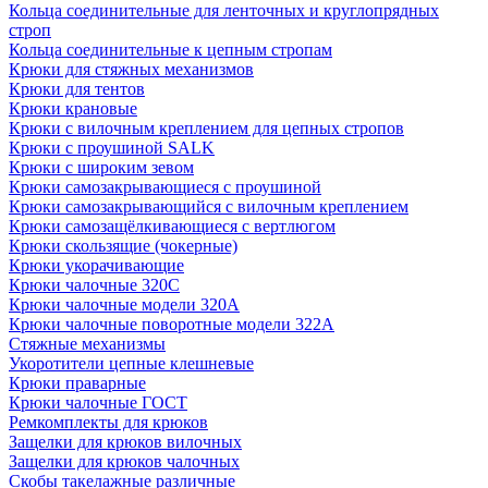
Кольца соединительные для ленточных и круглопрядных
строп
Кольца соединительные к цепным стропам
Крюки для стяжных механизмов
Крюки для тентов
Крюки крановые
Крюки с вилочным креплением для цепных стропов
Крюки с проушиной SALK
Крюки с широким зевом
Крюки самозакрывающиеся с проушиной
Крюки самозакрывающийся с вилочным креплением
Крюки самозащёлкивающиеся с вертлюгом
Крюки скользящие (чокерные)
Крюки укорачивающие
Крюки чалочные 320C
Крюки чалочные модели 320А
Крюки чалочные поворотные модели 322А
Стяжные механизмы
Укоротители цепные клешневые
Крюки праварные
Крюки чалочные ГОСТ
Ремкомплекты для крюков
Защелки для крюков вилочных
Защелки для крюков чалочных
Скобы такелажные различные