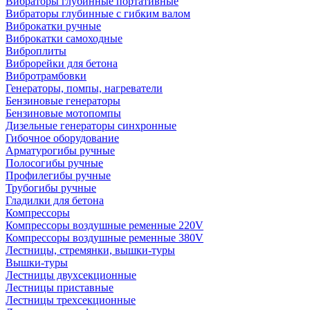
Вибраторы глубинные портативные
Вибраторы глубинные с гибким валом
Виброкатки ручные
Виброкатки самоходные
Виброплиты
Виброрейки для бетона
Вибротрамбовки
Генераторы, помпы, нагреватели
Бензиновые генераторы
Бензиновые мотопомпы
Дизельные генераторы синхронные
Гибочное оборудование
Арматурогибы ручные
Полосогибы ручные
Профилегибы ручные
Трубогибы ручные
Гладилки для бетона
Компрессоры
Компрессоры воздушные ременные 220V
Компрессоры воздушные ременные 380V
Лестницы, стремянки, вышки-туры
Вышки-туры
Лестницы двухсекционные
Лестницы приставные
Лестницы трехсекционные