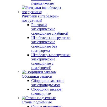
передвижные
Ричтраки (штабелеры-
погрузчики)
Ричтраки
электрические
самоходные с кабиной
Штабелеры-погрузчики
электрические
самоходные без
платформы
Штабелеры-погрузчики
электрические
самоходные с
платформой
Сборщики заказов
Сборщики заказов с
электроподъемом
Сборщики заказов
самоходные
Столы подъемные
Столы подъемные