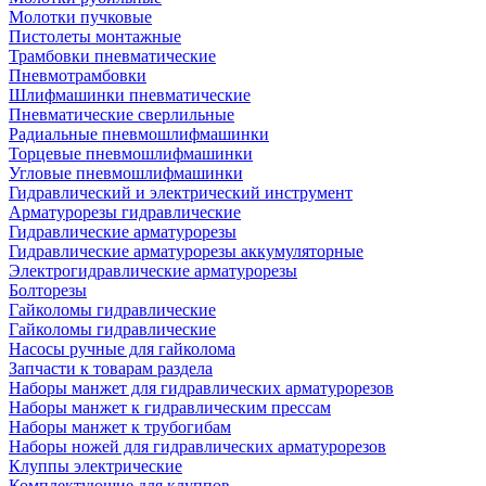
Молотки пучковые
Пистолеты монтажные
Трамбовки пневматические
Пневмотрамбовки
Шлифмашинки пневматические
Пневматические сверлильные
Радиальные пневмошлифмашинки
Торцевые пневмошлифмашинки
Угловые пневмошлифмашинки
Гидравлический и электрический инструмент
Арматурорезы гидравлические
Гидравлические арматурорезы
Гидравлические арматурорезы аккумуляторные
Электрогидравлические арматурорезы
Болторезы
Гайколомы гидравлические
Гайколомы гидравлические
Насосы ручные для гайколома
Запчасти к товарам раздела
Наборы манжет для гидравлических арматурорезов
Наборы манжет к гидравлическим прессам
Наборы манжет к трубогибам
Наборы ножей для гидравлических арматурорезов
Клуппы электрические
Комплектующие для клуппов