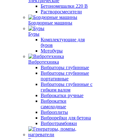
электрические
Бетономешалки 220 В
Растворосмесители
Бордюрные машины
Буры
Комплектующие для
буров
Мотобуры
Вибротехника
Вибраторы глубинные
Вибраторы глубинные
портативные
Вибраторы глубинные с
гибким валом
Виброкатки ручные
Виброкатки
самоходные
Виброплиты
Виброрейки для бетона
Вибротрамбовки