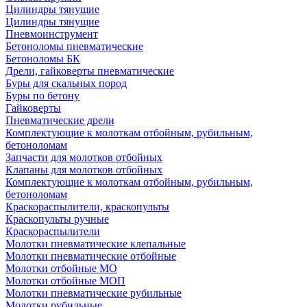
Цилиндры тянущие
Цилиндры тянущие
Пневмоинструмент
Бетоноломы пневматические
Бетоноломы БК
Дрели, гайковерты пневматические
Буры для скальных пород
Буры по бетону
Гайковерты
Пневматические дрели
Комплектующие к молоткам отбойным, рубильным,
бетоноломам
Запчасти для молотков отбойных
Клапаны для молотков отбойных
Комплектующие к молоткам отбойным, рубильным,
бетоноломам
Краскораспылители, краскопульты
Краскопульты ручные
Краскораспылители
Молотки пневматические клепальные
Молотки пневматические отбойные
Молотки отбойные МО
Молотки отбойные МОП
Молотки пневматические рубильные
Молотки рубильные