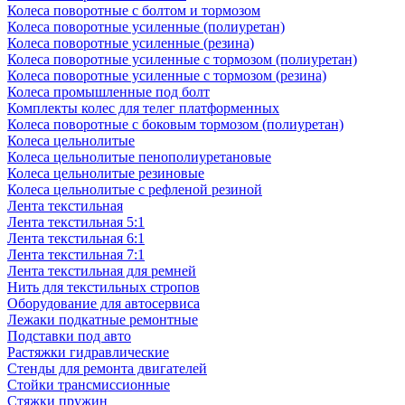
Колеса поворотные с болтом и тормозом
Колеса поворотные усиленные (полиуретан)
Колеса поворотные усиленные (резина)
Колеса поворотные усиленные с тормозом (полиуретан)
Колеса поворотные усиленные с тормозом (резина)
Колеса промышленные под болт
Комплекты колес для телег платформенных
Колеса поворотные c боковым тормозом (полиуретан)
Колеса цельнолитые
Колеса цельнолитые пенополиуретановые
Колеса цельнолитые резиновые
Колеса цельнолитые с рефленой резиной
Лента текстильная
Лента текстильная 5:1
Лента текстильная 6:1
Лента текстильная 7:1
Лента текстильная для ремней
Нить для текстильных стропов
Оборудование для автосервиса
Лежаки подкатные ремонтные
Подставки под авто
Растяжки гидравлические
Стенды для ремонта двигателей
Стойки трансмиссионные
Стяжки пружин