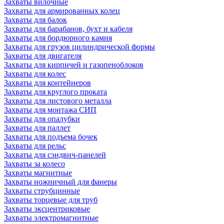
Захваты вилочные
Захваты для армированных колец
Захваты для балок
Захваты для барабанов, бухт и кабеля
Захваты для бордюрного камня
Захваты для грузов цилиндрической формы
Захваты для двигателя
Захваты для кирпичей и газопеноблоков
Захваты для колес
Захваты для контейнеров
Захваты для круглого проката
Захваты для листового металла
Захваты для монтажа СИП
Захваты для опалубки
Захваты для паллет
Захваты для подъема бочек
Захваты для рельс
Захваты для сэндвич-панелей
Захваты за колесо
Захваты магнитные
Захваты ножничный для фанеры
Захваты струбцинные
Захваты торцевые для труб
Захваты эксцентриковые
Захваты электромагнитные