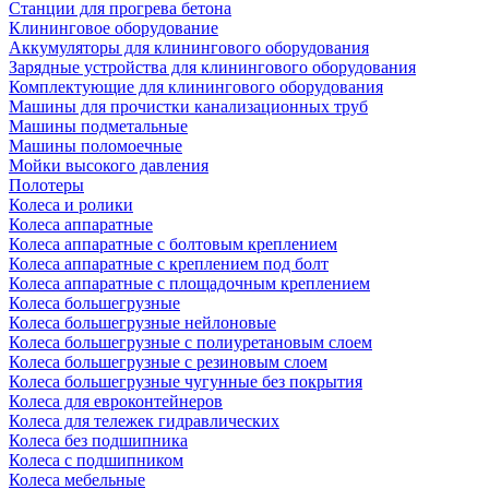
Станции для прогрева бетона
Клининговое оборудование
Аккумуляторы для клинингового оборудования
Зарядные устройства для клинингового оборудования
Комплектующие для клинингового оборудования
Машины для прочистки канализационных труб
Машины подметальные
Машины поломоечные
Мойки высокого давления
Полотеры
Колеса и ролики
Колеса аппаратные
Колеса аппаратные с болтовым креплением
Колеса аппаратные с креплением под болт
Колеса аппаратные с площадочным креплением
Колеса большегрузные
Колеса большегрузные нейлоновые
Колеса большегрузные с полиуретановым слоем
Колеса большегрузные с резиновым слоем
Колеса большегрузные чугунные без покрытия
Колеса для евроконтейнеров
Колеса для тележек гидравлических
Колеса без подшипника
Колеса с подшипником
Колеса мебельные