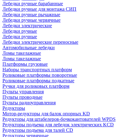
Лебедки ручные барабанные
Лебедки ручные для монтажа СИП
Лебедки ручные рычажные
Лебедки ручные червячные
Лебедки электрические
Лебедки ручные
Лебедки ручные
Лебедки электрические переносные
Автомобильные лебедки
Ломы такелажные
Ломы такелажные
Платформы грузовые
Наборы транспортных платформ
Роликовые платформы поворотные
Роликовые платформы подкатные
Ручки для роликовых платформ
Пульты управления
Пульты проводные
Пульты радиоуправления
Редукторы
Мотор-редукторы для балок опорных KD
Редукторы для штабелеров-бочкокантователей WPDS
Редукторы подъема для лебедок электрических KCD
Редукторы подъема для талей CD
Редукторы червячные