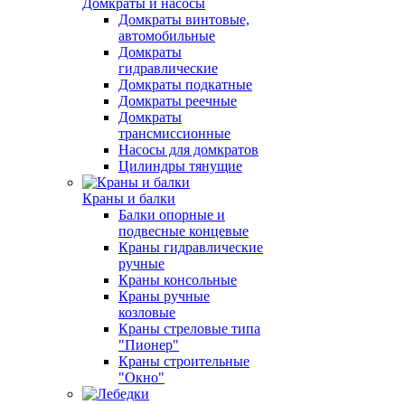
Домкраты и насосы
Домкраты винтовые,
автомобильные
Домкраты
гидравлические
Домкраты подкатные
Домкраты реечные
Домкраты
трансмиссионные
Насосы для домкратов
Цилиндры тянущие
Краны и балки
Балки опорные и
подвесные концевые
Краны гидравлические
ручные
Краны консольные
Краны ручные
козловые
Краны стреловые типа
"Пионер"
Краны строительные
"Окно"