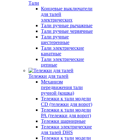
Тали
Концевые выключатели
для талей
электрических
Тали ручные рычажные
Тали ручные червячные
Тали ручные
шестеренные
Тали электрические
канатные
Тали электрические
цепные
Тележки для талей
Механизм
передвижения тали
ручной (кошка)
Тележки к тали модели
CD (тележки для ворот)
Тележки к тали модели
РА (тележки для ворот)
Тележки шарнирные
Тележки электрические
для талей DHS
Тележки к тали модели