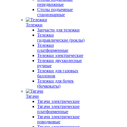
передвижные
Столы подъемные
стационарные
Тележки
Запчасти для тележки
Тележки
гидравлические (роклы)
Тележки
платформенные
Тележки электрические
Тележки двухколесные
ручные
Тележки для газовых
баллонов
Тележки для бочек
(бочкокаты)
Тягачи
Тягачи электрические
Тягачи электрические
платформенные
Тягачи электрические
поводковые
Тягачи электрические