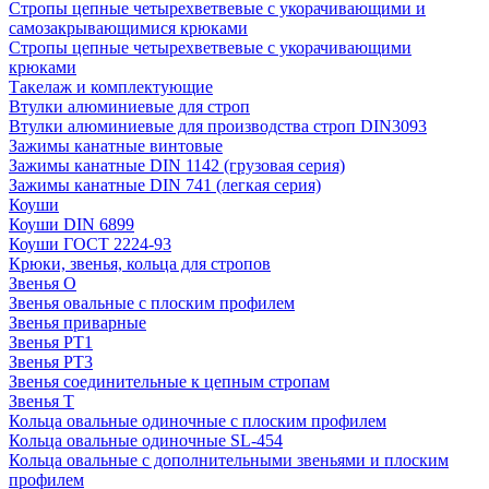
Стропы цепные четырехветвевые с укорачивающими и
самозакрывающимися крюками
Стропы цепные четырехветвевые с укорачивающими
крюками
Такелаж и комплектующие
Втулки алюминиевые для строп
Втулки алюминиевые для производства строп DIN3093
Зажимы канатные винтовые
Зажимы канатные DIN 1142 (грузовая серия)
Зажимы канатные DIN 741 (легкая серия)
Коуши
Коуши DIN 6899
Коуши ГОСТ 2224-93
Крюки, звенья, кольца для стропов
Звенья О
Звенья овальные с плоским профилем
Звенья приварные
Звенья РТ1
Звенья РТ3
Звенья соединительные к цепным стропам
Звенья Т
Кольца овальные одиночные c плоским профилем
Кольца овальные одиночные SL-454
Кольца овальные с дополнительными звеньями и плоским
профилем