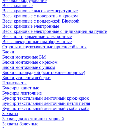
Весовое оборудование
Весы крановые
Весы крановые высокотемпературные
Весы крановые с поворотным крюком
Весы крановые с поддержкой Bluetooth
Весы крановые электронные
Весы крановые электронные с индикацией на пульте
Весы платформенные электронные
Весы электронные платформенные
Стропы и грузозахватные приспособления
Блоки
Блоки монтажные БМ
Блоки монтажные с крюком
Блоки монтажные с ушком
Блоки с площадкой (монтажные опорные)
Блоки усиления лебедки
Полиспасты
Буксиры канатные
Буксиры ленточные
Буксир текстильный ленточный крюк-крюк
Буксир текстильный ленточный петля-петля
Буксир текстильный ленточный скоба-скоба
Захваты
Захват для лестничных маршей
Захваты балочные