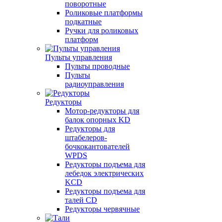
поворотные
Роликовые платформы
подкатные
Ручки для роликовых
платформ
Пульты управления
Пульты проводные
Пульты
радиоуправления
Редукторы
Мотор-редукторы для
балок опорных KD
Редукторы для
штабелеров-
бочкокантователей
WPDS
Редукторы подъема для
лебедок электрических
KCD
Редукторы подъема для
талей CD
Редукторы червячные