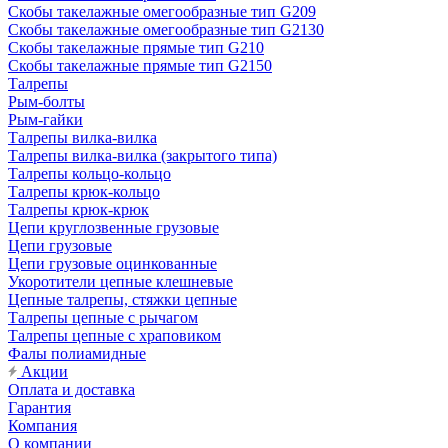
Скобы такелажные омегообразные тип G209
Скобы такелажные омегообразные тип G2130
Скобы такелажные прямые тип G210
Скобы такелажные прямые тип G2150
Талрепы
Рым-болты
Рым-гайки
Талрепы вилка-вилка
Талрепы вилка-вилка (закрытого типа)
Талрепы кольцо-кольцо
Талрепы крюк-кольцо
Талрепы крюк-крюк
Цепи круглозвенные грузовые
Цепи грузовые
Цепи грузовые оцинкованные
Укоротители цепные клешневые
Цепные талрепы, стяжки цепные
Талрепы цепные с рычагом
Талрепы цепные с храповиком
Фалы полиамидные
Акции
Оплата и доставка
Гарантия
Компания
О компании