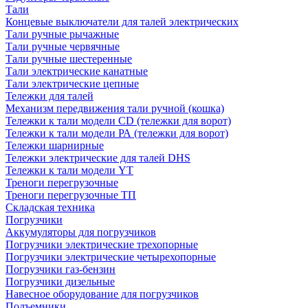
Тали
Концевые выключатели для талей электрических
Тали ручные рычажные
Тали ручные червячные
Тали ручные шестеренные
Тали электрические канатные
Тали электрические цепные
Тележки для талей
Механизм передвижения тали ручной (кошка)
Тележки к тали модели CD (тележки для ворот)
Тележки к тали модели РА (тележки для ворот)
Тележки шарнирные
Тележки электрические для талей DHS
Тележки к тали модели YT
Треноги перегрузочные
Треноги перегрузочные ТП
Складская техника
Погрузчики
Аккумуляторы для погрузчиков
Погрузчики электрические трехопорные
Погрузчики электрические четырехопорные
Погрузчики газ-бензин
Погрузчики дизельные
Навесное оборудование для погрузчиков
Подъемники