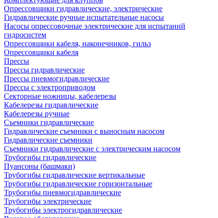
Опрессовщики гидравлические, электрические
Гидравлические ручные испытательные насосы
Насосы опрессовочные электрические для испытаний
гидросистем
Опрессовщики кабеля, наконечников, гильз
Опрессовщики кабеля
Прессы
Прессы гидравлические
Прессы пневмогидравлические
Прессы с электроприводом
Секторные ножницы, кабелерезы
Кабелерезы гидравлические
Кабелерезы ручные
Съемники гидравлические
Гидравлические cъемники с выносным насосом
Гидравлические съемники
Съемники гидравлические с электрическим насосом
Трубогибы гидравлические
Пуансоны (башмаки)
Трубогибы гидравлические вертикальные
Трубогибы гидравлические горизонтальные
Трубогибы пневмогидравлические
Трубогибы электрические
Трубогибы электрогидравлические