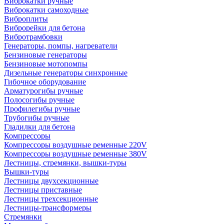
Виброкатки ручные
Виброкатки самоходные
Виброплиты
Виброрейки для бетона
Вибротрамбовки
Генераторы, помпы, нагреватели
Бензиновые генераторы
Бензиновые мотопомпы
Дизельные генераторы синхронные
Гибочное оборудование
Арматурогибы ручные
Полосогибы ручные
Профилегибы ручные
Трубогибы ручные
Гладилки для бетона
Компрессоры
Компрессоры воздушные ременные 220V
Компрессоры воздушные ременные 380V
Лестницы, стремянки, вышки-туры
Вышки-туры
Лестницы двухсекционные
Лестницы приставные
Лестницы трехсекционные
Лестницы-трансформеры
Стремянки