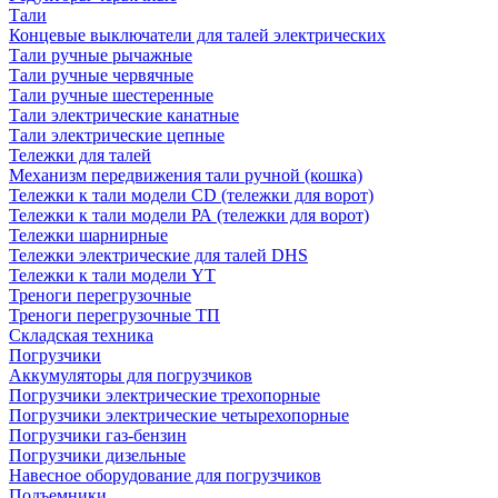
Тали
Концевые выключатели для талей электрических
Тали ручные рычажные
Тали ручные червячные
Тали ручные шестеренные
Тали электрические канатные
Тали электрические цепные
Тележки для талей
Механизм передвижения тали ручной (кошка)
Тележки к тали модели CD (тележки для ворот)
Тележки к тали модели РА (тележки для ворот)
Тележки шарнирные
Тележки электрические для талей DHS
Тележки к тали модели YT
Треноги перегрузочные
Треноги перегрузочные ТП
Складская техника
Погрузчики
Аккумуляторы для погрузчиков
Погрузчики электрические трехопорные
Погрузчики электрические четырехопорные
Погрузчики газ-бензин
Погрузчики дизельные
Навесное оборудование для погрузчиков
Подъемники