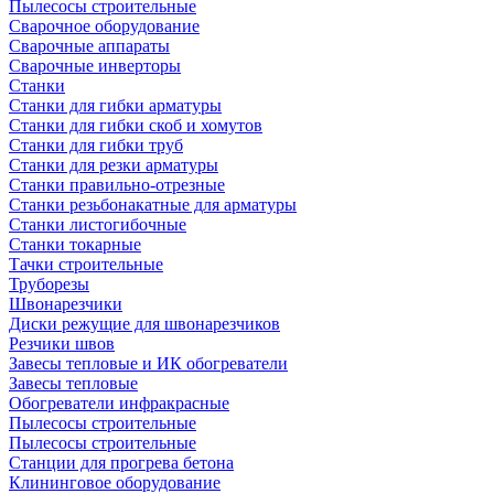
Пылесосы строительные
Сварочное оборудование
Сварочные аппараты
Сварочные инверторы
Станки
Станки для гибки арматуры
Станки для гибки скоб и хомутов
Станки для гибки труб
Станки для резки арматуры
Станки правильно-отрезные
Станки резьбонакатные для арматуры
Станки листогибочные
Станки токарные
Тачки строительные
Труборезы
Швонарезчики
Диски режущие для швонарезчиков
Резчики швов
Завесы тепловые и ИК обогреватели
Завесы тепловые
Обогреватели инфракрасные
Пылесосы строительные
Пылесосы строительные
Станции для прогрева бетона
Клининговое оборудование