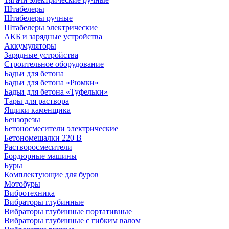
Штабелеры
Штабелеры ручные
Штабелеры электрические
АКБ и зарядные устройства
Аккумуляторы
Зарядные устройства
Строительное оборудование
Бадьи для бетона
Бадьи для бетона «Рюмки»
Бадьи для бетона «Туфельки»
Тары для раствора
Ящики каменщика
Бензорезы
Бетоносмесители электрические
Бетономешалки 220 В
Растворосмесители
Бордюрные машины
Буры
Комплектующие для буров
Мотобуры
Вибротехника
Вибраторы глубинные
Вибраторы глубинные портативные
Вибраторы глубинные с гибким валом