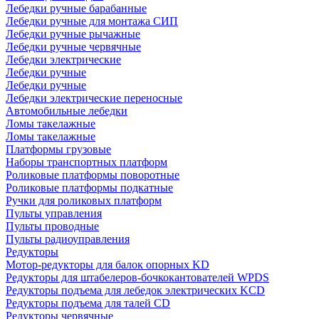
Лебедки ручные барабанные
Лебедки ручные для монтажа СИП
Лебедки ручные рычажные
Лебедки ручные червячные
Лебедки электрические
Лебедки ручные
Лебедки ручные
Лебедки электрические переносные
Автомобильные лебедки
Ломы такелажные
Ломы такелажные
Платформы грузовые
Наборы транспортных платформ
Роликовые платформы поворотные
Роликовые платформы подкатные
Ручки для роликовых платформ
Пульты управления
Пульты проводные
Пульты радиоуправления
Редукторы
Мотор-редукторы для балок опорных KD
Редукторы для штабелеров-бочкокантователей WPDS
Редукторы подъема для лебедок электрических KCD
Редукторы подъема для талей CD
Редукторы червячные