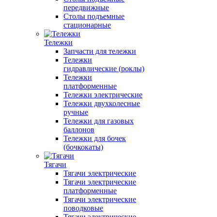
передвижные
Столы подъемные
стационарные
Тележки
Запчасти для тележки
Тележки
гидравлические (роклы)
Тележки
платформенные
Тележки электрические
Тележки двухколесные
ручные
Тележки для газовых
баллонов
Тележки для бочек
(бочкокаты)
Тягачи
Тягачи электрические
Тягачи электрические
платформенные
Тягачи электрические
поводковые
Тягачи электрические