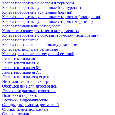
Колеса поворотные с болтом и тормозом
Колеса поворотные усиленные (полиуретан)
Колеса поворотные усиленные (резина)
Колеса поворотные усиленные с тормозом (полиуретан)
Колеса поворотные усиленные с тормозом (резина)
Колеса промышленные под болт
Комплекты колес для телег платформенных
Колеса поворотные c боковым тормозом (полиуретан)
Колеса цельнолитые
Колеса цельнолитые пенополиуретановые
Колеса цельнолитые резиновые
Колеса цельнолитые с рефленой резиной
Лента текстильная
Лента текстильная 5:1
Лента текстильная 6:1
Лента текстильная 7:1
Лента текстильная для ремней
Нить для текстильных стропов
Оборудование для автосервиса
Лежаки подкатные ремонтные
Подставки под авто
Растяжки гидравлические
Стенды для ремонта двигателей
Стойки трансмиссионные
Стяжки пружин