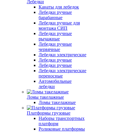
Лебедки
Канаты для лебедок
Лебедки ручные
барабанные
Лебедки ручные для
монтажа СИП
Лебедки ручные
рычажные
Лебедки ручные
червячные
Лебедки электрические
Лебедки ручные
Лебедки ручные
Лебедки электрические
переносные
Автомобильные
лебедки
Ломы такелажные
Ломы такелажные
Платформы грузовые
Наборы транспортных
платформ
Роликовые платформы