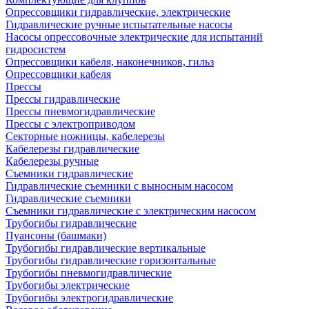
Опрессовщики гидравлические, электрические
Гидравлические ручные испытательные насосы
Насосы опрессовочные электрические для испытаний
гидросистем
Опрессовщики кабеля, наконечников, гильз
Опрессовщики кабеля
Прессы
Прессы гидравлические
Прессы пневмогидравлические
Прессы с электроприводом
Секторные ножницы, кабелерезы
Кабелерезы гидравлические
Кабелерезы ручные
Съемники гидравлические
Гидравлические cъемники с выносным насосом
Гидравлические съемники
Съемники гидравлические с электрическим насосом
Трубогибы гидравлические
Пуансоны (башмаки)
Трубогибы гидравлические вертикальные
Трубогибы гидравлические горизонтальные
Трубогибы пневмогидравлические
Трубогибы электрические
Трубогибы электрогидравлические