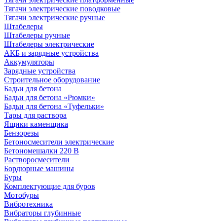
Тягачи электрические поводковые
Тягачи электрические ручные
Штабелеры
Штабелеры ручные
Штабелеры электрические
АКБ и зарядные устройства
Аккумуляторы
Зарядные устройства
Строительное оборудование
Бадьи для бетона
Бадьи для бетона «Рюмки»
Бадьи для бетона «Туфельки»
Тары для раствора
Ящики каменщика
Бензорезы
Бетоносмесители электрические
Бетономешалки 220 В
Растворосмесители
Бордюрные машины
Буры
Комплектующие для буров
Мотобуры
Вибротехника
Вибраторы глубинные