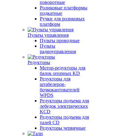
поворотные
Роликовые платформы
подкатные
Ручки для роликовых
платформ
Пульты управления
Пульты проводные
Пульты
радиоуправления
Редукторы
Мотор-редукторы для
балок опорных KD
Редукторы для
штабелеров-
бочкокантователей
WPDS
Редукторы подъема для
лебедок электрических
KCD
Редукторы подъема для
талей CD
Редукторы червячные