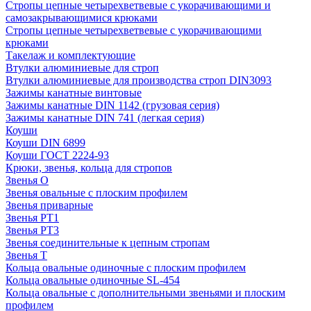
Стропы цепные четырехветвевые с укорачивающими и
самозакрывающимися крюками
Стропы цепные четырехветвевые с укорачивающими
крюками
Такелаж и комплектующие
Втулки алюминиевые для строп
Втулки алюминиевые для производства строп DIN3093
Зажимы канатные винтовые
Зажимы канатные DIN 1142 (грузовая серия)
Зажимы канатные DIN 741 (легкая серия)
Коуши
Коуши DIN 6899
Коуши ГОСТ 2224-93
Крюки, звенья, кольца для стропов
Звенья О
Звенья овальные с плоским профилем
Звенья приварные
Звенья РТ1
Звенья РТ3
Звенья соединительные к цепным стропам
Звенья Т
Кольца овальные одиночные c плоским профилем
Кольца овальные одиночные SL-454
Кольца овальные с дополнительными звеньями и плоским
профилем