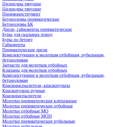
Цилиндры тянущие
Цилиндры тянущие
Пневмоинструмент
Бетоноломы пневматические
Бетоноломы БК
Дрели, гайковерты пневматические
Буры для скальных пород
Буры по бетону
Гайковерты
Пневматические дрели
Комплектующие к молоткам отбойным, рубильным,
бетоноломам
Запчасти для молотков отбойных
Клапаны для молотков отбойных
Комплектующие к молоткам отбойным, рубильным,
бетоноломам
Краскораспылители, краскопульты
Краскопульты ручные
Краскораспылители
Молотки пневматические клепальные
Молотки пневматические отбойные
Молотки отбойные МО
Молотки отбойные МОП
Молотки пневматические рубильные
Молотки рубильные