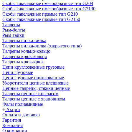
Скобы такелажные омегообразные тип G209
Скобы такелажные омегообразные тип G2130
Скобы такелажные прямые тип G210
Скобы такелажные прямые тип G2150
Талрепы
Рым-болты
Рым-гайки
Талрепы вилка-вилка
Талрепы вилка-вилка (закрытого типа)
Талрепы кольцо-кольцо
Талрепы крюк-кольцо
Талрепы крюк-крюк
Цепи круглозвенные грузовые
Цепи грузовые
Цепи грузовые оцинкованные
Укоротители цепные клешневые
Цепные талрепы, стяжки цепные
Талрепы цепные с рычагом
Талрепы цепные с храповиком
Фалы полиамидные
Акции
Оплата и доставка
Гарантия
Компания
О компании