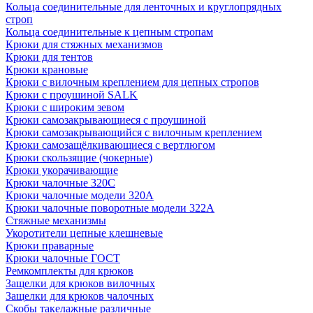
Кольца соединительные для ленточных и круглопрядных
строп
Кольца соединительные к цепным стропам
Крюки для стяжных механизмов
Крюки для тентов
Крюки крановые
Крюки с вилочным креплением для цепных стропов
Крюки с проушиной SALK
Крюки с широким зевом
Крюки самозакрывающиеся с проушиной
Крюки самозакрывающийся с вилочным креплением
Крюки самозащёлкивающиеся с вертлюгом
Крюки скользящие (чокерные)
Крюки укорачивающие
Крюки чалочные 320C
Крюки чалочные модели 320А
Крюки чалочные поворотные модели 322А
Стяжные механизмы
Укоротители цепные клешневые
Крюки праварные
Крюки чалочные ГОСТ
Ремкомплекты для крюков
Защелки для крюков вилочных
Защелки для крюков чалочных
Скобы такелажные различные