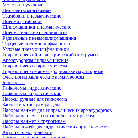
Молотки пучковые
Пистолеты монтажные
Трамбовки пневматические
Пневмотрамбовки
Шлифмашинки пневматические
Пневматические сверлильные
Радиальные пневмошлифмашинки
Торцевые пневмошлифмашинки
Угловые пневмошлифмашинки
Гидравлический и электрический инструмент
Арматурорезы гидравлические
Гидравлические арматурорезы
Гидравлические арматурорезы аккумуляторные
Электрогидравлические арматурорезы
Болторезы
Гайколомы гидравлические
Гайколомы гидравлические
Насосы ручные для гайколома
Запчасти к товарам раздела
Наборы манжет для гидравлических арматурорезов
Наборы манжет к гидравлическим прессам
Наборы манжет к трубогибам
Наборы ножей для гидравлических арматурорезов
Клуппы электрические
Комплектующие для клуппов