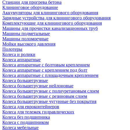
Станции для прогрева бетона
Клининговое оборудование
Аккумуляторы для клинингового оборудования
Зарядные устройства для клинингового оборудования
Комплектующие для клинингового оборудования
Машины для прочистки канализационных труб
Машины подметальные
Машины поломоечные
Мойки высокого давления
Полотеры
Колеса и ролики
Колеса аппаратные
Колеса аппаратные с болтовым креплением
Колеса аппаратные с креплением под болт
Колеса аппаратные с площадочным креплением
Колеса большегрузные
Колеса большегрузные нейлоновые
Колеса большегрузные с полиуретановым слоем
Колеса большегрузные с резиновым слоем
Колеса большегрузные чугунные без покрытия
Колеса для евроконтейнеров
Колеса для тележек гидравлических
Колеса без подшипника
Колеса с подшипником
Колеса мебельные