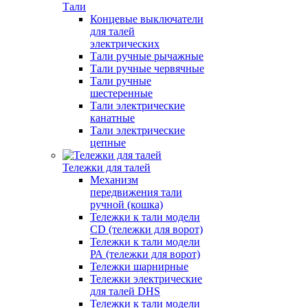
Тали
Концевые выключатели
для талей
электрических
Тали ручные рычажные
Тали ручные червячные
Тали ручные
шестеренные
Тали электрические
канатные
Тали электрические
цепные
Тележки для талей
Механизм
передвижения тали
ручной (кошка)
Тележки к тали модели
CD (тележки для ворот)
Тележки к тали модели
РА (тележки для ворот)
Тележки шарнирные
Тележки электрические
для талей DHS
Тележки к тали модели