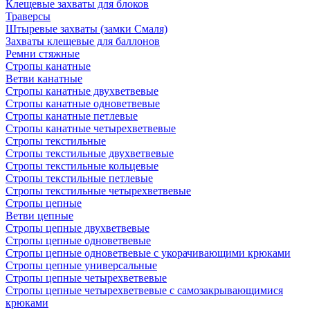
Клещевые захваты для блоков
Траверсы
Штыревые захваты (замки Смаля)
Захваты клещевые для баллонов
Ремни стяжные
Стропы канатные
Ветви канатные
Стропы канатные двухветвевые
Стропы канатные одноветвевые
Стропы канатные петлевые
Стропы канатные четырехветвевые
Стропы текстильные
Стропы текстильные двухветвевые
Стропы текстильные кольцевые
Стропы текстильные петлевые
Стропы текстильные четырехветвевые
Стропы цепные
Ветви цепные
Стропы цепные двухветвевые
Стропы цепные одноветвевые
Стропы цепные одноветвевые с укорачивающими крюками
Стропы цепные универсальные
Стропы цепные четырехветвевые
Стропы цепные четырехветвевые с самозакрывающимися
крюками