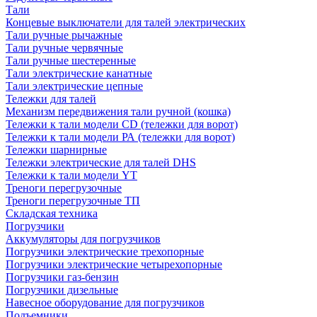
Тали
Концевые выключатели для талей электрических
Тали ручные рычажные
Тали ручные червячные
Тали ручные шестеренные
Тали электрические канатные
Тали электрические цепные
Тележки для талей
Механизм передвижения тали ручной (кошка)
Тележки к тали модели CD (тележки для ворот)
Тележки к тали модели РА (тележки для ворот)
Тележки шарнирные
Тележки электрические для талей DHS
Тележки к тали модели YT
Треноги перегрузочные
Треноги перегрузочные ТП
Складская техника
Погрузчики
Аккумуляторы для погрузчиков
Погрузчики электрические трехопорные
Погрузчики электрические четырехопорные
Погрузчики газ-бензин
Погрузчики дизельные
Навесное оборудование для погрузчиков
Подъемники