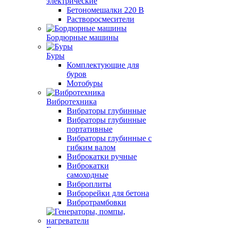
электрические
Бетономешалки 220 В
Растворосмесители
Бордюрные машины
Буры
Комплектующие для
буров
Мотобуры
Вибротехника
Вибраторы глубинные
Вибраторы глубинные
портативные
Вибраторы глубинные с
гибким валом
Виброкатки ручные
Виброкатки
самоходные
Виброплиты
Виброрейки для бетона
Вибротрамбовки