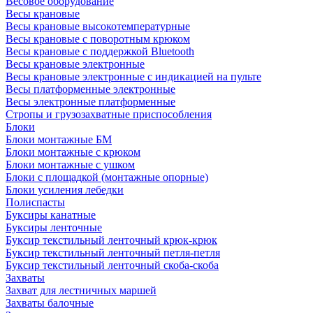
Весовое оборудование
Весы крановые
Весы крановые высокотемпературные
Весы крановые с поворотным крюком
Весы крановые с поддержкой Bluetooth
Весы крановые электронные
Весы крановые электронные с индикацией на пульте
Весы платформенные электронные
Весы электронные платформенные
Стропы и грузозахватные приспособления
Блоки
Блоки монтажные БМ
Блоки монтажные с крюком
Блоки монтажные с ушком
Блоки с площадкой (монтажные опорные)
Блоки усиления лебедки
Полиспасты
Буксиры канатные
Буксиры ленточные
Буксир текстильный ленточный крюк-крюк
Буксир текстильный ленточный петля-петля
Буксир текстильный ленточный скоба-скоба
Захваты
Захват для лестничных маршей
Захваты балочные