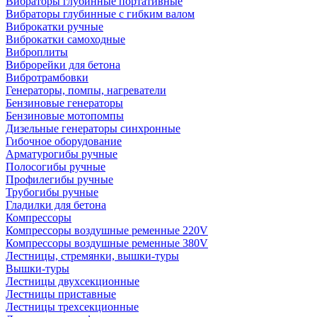
Вибраторы глубинные портативные
Вибраторы глубинные с гибким валом
Виброкатки ручные
Виброкатки самоходные
Виброплиты
Виброрейки для бетона
Вибротрамбовки
Генераторы, помпы, нагреватели
Бензиновые генераторы
Бензиновые мотопомпы
Дизельные генераторы синхронные
Гибочное оборудование
Арматурогибы ручные
Полосогибы ручные
Профилегибы ручные
Трубогибы ручные
Гладилки для бетона
Компрессоры
Компрессоры воздушные ременные 220V
Компрессоры воздушные ременные 380V
Лестницы, стремянки, вышки-туры
Вышки-туры
Лестницы двухсекционные
Лестницы приставные
Лестницы трехсекционные