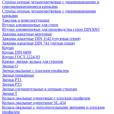
Стропы цепные четырехветвевые с укорачивающими и
самозакрывающимися крюками
Стропы цепные четырехветвевые с укорачивающими
крюками
Такелаж и комплектующие
Втулки алюминиевые для строп
Втулки алюминиевые для производства строп DIN3093
Зажимы канатные винтовые
Зажимы канатные DIN 1142 (грузовая серия)
Зажимы канатные DIN 741 (легкая серия)
Коуши
Коуши DIN 6899
Коуши ГОСТ 2224-93
Крюки, звенья, кольца для стропов
Звенья О
Звенья овальные с плоским профилем
Звенья приварные
Звенья РТ1
Звенья РТ3
Звенья соединительные к цепным стропам
Звенья Т
Кольца овальные одиночные c плоским профилем
Кольца овальные одиночные SL-454
Кольца овальные с дополнительными звеньями и плоским
профилем