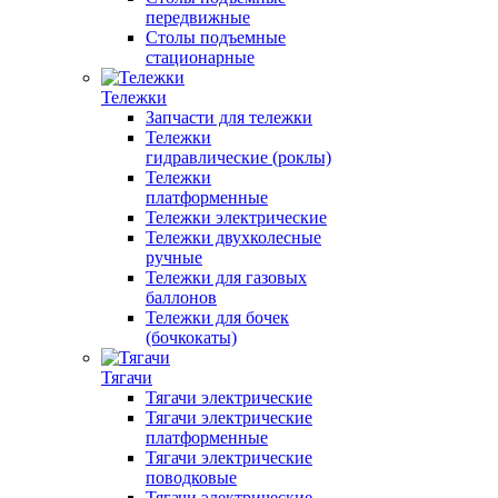
передвижные
Столы подъемные
стационарные
Тележки
Запчасти для тележки
Тележки
гидравлические (роклы)
Тележки
платформенные
Тележки электрические
Тележки двухколесные
ручные
Тележки для газовых
баллонов
Тележки для бочек
(бочкокаты)
Тягачи
Тягачи электрические
Тягачи электрические
платформенные
Тягачи электрические
поводковые
Тягачи электрические