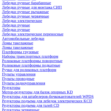
Лебедки ручные барабанные
Лебедки ручные для монтажа СИП
Лебедки ручные рычажные
Лебедки ручные червячные
Лебедки электрические
Лебедки ручные
Лебедки ручные
Лебедки электрические переносные
Автомобильные лебедки
Ломы такелажные
Ломы такелажные
Платформы грузовые
Наборы транспортных платформ
Роликовые платформы поворотные
Роликовые платформы подкатные
Ручки для роликовых платформ
Пульты управления
Пульты проводные
Пульты радиоуправления
Редукторы
Мотор-редукторы для балок опорных KD
Редукторы для штабелеров-бочкокантователей WPDS
Редукторы подъема для лебедок электрических KCD
Редукторы подъема для талей CD
Редукторы червячные