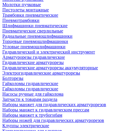
Молотки пучковые
Пистолеты монтажные
Трамбовки пневматические
Пневмотрамбовки
Шлифмашинки пневматические
Пневматические сверлильные
Радиальные пневмошлифмашинки
Торцевые пневмошлифмашинки
Угловые пневмошлифмашинки
Гидравлический и электрический инструмент
Арматурорезы гидравлические
Гидравлические арматурорезы
Гидравлические арматурорезы аккумуляторные
Электрогидравлические арматурорезы
Болторезы
Гайколомы гидравлические
Гайколомы гидравлические
Насосы ручные для гайколома
Запчасти к товарам раздела
Наборы манжет для гидравлических арматурорезов
Наборы манжет к гидравлическим прессам
Наборы манжет к трубогибам
Наборы ножей для гидравлических арматурорезов
Клуппы электрические
Комплектующие для клуппов