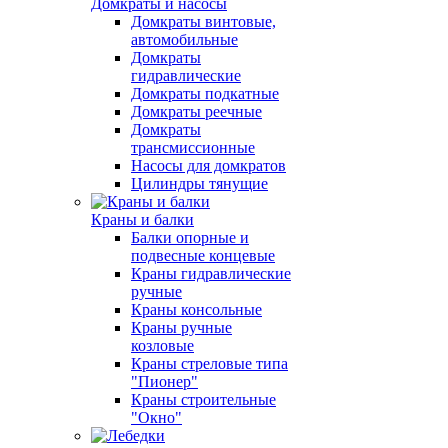
Домкраты и насосы
Домкраты винтовые,
автомобильные
Домкраты
гидравлические
Домкраты подкатные
Домкраты реечные
Домкраты
трансмиссионные
Насосы для домкратов
Цилиндры тянущие
Краны и балки
Балки опорные и
подвесные концевые
Краны гидравлические
ручные
Краны консольные
Краны ручные
козловые
Краны стреловые типа
"Пионер"
Краны строительные
"Окно"