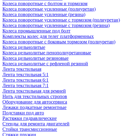
Колеса поворотные с болтом и тормозом
Колеса поворотные усиленные (полиуретан)
Колеса поворотные усиленные (резина)
Колеса поворотные усиленные с тормозом (полиуретан)
Колеса поворотные усиленные с тормозом (резина)
Колеса промышленные под болт
Комплекты колес для телег платформенных
Колеса поворотные c боковым тормозом (полиуретан)
Колеса цельнолитые
Колеса цельнолитые пенополиуретановые
Колеса цельнолитые резиновые
Колеса цельнолитые с рефленой резиной
Лента текстильная
Лента текстильная 5:1
Лента текстильная 6:1
Лента текстильная 7:1
Лента текстильная для ремней
Нить для текстильных стропов
Оборудование для автосервиса
Лежаки подкатные ремонтные
Подставки под авто
Растяжки гидравлические
Стенды для ремонта двигателей
Стойки трансмиссионные
Стяжки пружин