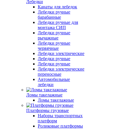
Лебедки
Канаты для лебедок
Лебедки ручные
барабанные
Лебедки ручные для
монтажа СИП
Лебедки ручные
рычажные
Лебедки ручные
червячные
Лебедки электрические
Лебедки ручные
Лебедки ручные
Лебедки электрические
переносные
Автомобильные
лебедки
Ломы такелажные
Ломы такелажные
Платформы грузовые
Наборы транспортных
платформ
Роликовые платформы