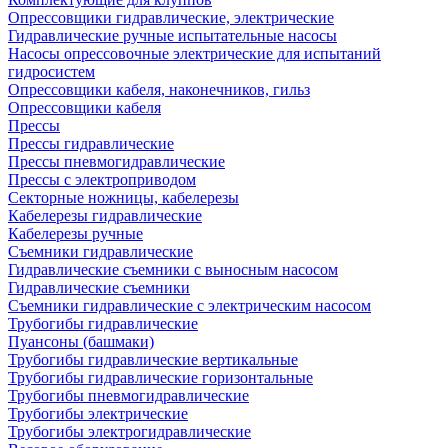
Опрессовщики гидравлические, электрические
Гидравлические ручные испытательные насосы
Насосы опрессовочные электрические для испытаний
гидросистем
Опрессовщики кабеля, наконечников, гильз
Опрессовщики кабеля
Прессы
Прессы гидравлические
Прессы пневмогидравлические
Прессы с электроприводом
Секторные ножницы, кабелерезы
Кабелерезы гидравлические
Кабелерезы ручные
Съемники гидравлические
Гидравлические cъемники с выносным насосом
Гидравлические съемники
Съемники гидравлические с электрическим насосом
Трубогибы гидравлические
Пуансоны (башмаки)
Трубогибы гидравлические вертикальные
Трубогибы гидравлические горизонтальные
Трубогибы пневмогидравлические
Трубогибы электрические
Трубогибы электрогидравлические