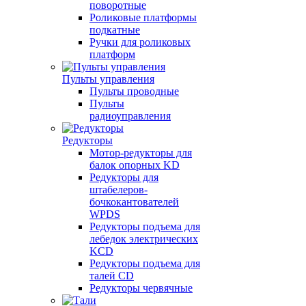
поворотные
Роликовые платформы
подкатные
Ручки для роликовых
платформ
Пульты управления
Пульты проводные
Пульты
радиоуправления
Редукторы
Мотор-редукторы для
балок опорных KD
Редукторы для
штабелеров-
бочкокантователей
WPDS
Редукторы подъема для
лебедок электрических
KCD
Редукторы подъема для
талей CD
Редукторы червячные