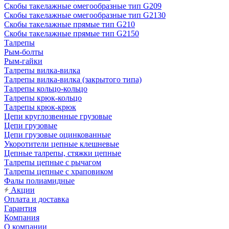
Скобы такелажные омегообразные тип G209
Скобы такелажные омегообразные тип G2130
Скобы такелажные прямые тип G210
Скобы такелажные прямые тип G2150
Талрепы
Рым-болты
Рым-гайки
Талрепы вилка-вилка
Талрепы вилка-вилка (закрытого типа)
Талрепы кольцо-кольцо
Талрепы крюк-кольцо
Талрепы крюк-крюк
Цепи круглозвенные грузовые
Цепи грузовые
Цепи грузовые оцинкованные
Укоротители цепные клешневые
Цепные талрепы, стяжки цепные
Талрепы цепные с рычагом
Талрепы цепные с храповиком
Фалы полиамидные
Акции
Оплата и доставка
Гарантия
Компания
О компании