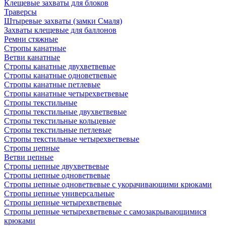
Клещевые захваты для блоков
Траверсы
Штыревые захваты (замки Смаля)
Захваты клещевые для баллонов
Ремни стяжные
Стропы канатные
Ветви канатные
Стропы канатные двухветвевые
Стропы канатные одноветвевые
Стропы канатные петлевые
Стропы канатные четырехветвевые
Стропы текстильные
Стропы текстильные двухветвевые
Стропы текстильные кольцевые
Стропы текстильные петлевые
Стропы текстильные четырехветвевые
Стропы цепные
Ветви цепные
Стропы цепные двухветвевые
Стропы цепные одноветвевые
Стропы цепные одноветвевые с укорачивающими крюками
Стропы цепные универсальные
Стропы цепные четырехветвевые
Стропы цепные четырехветвевые с самозакрывающимися
крюками