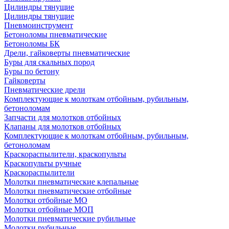
Цилиндры тянущие
Цилиндры тянущие
Пневмоинструмент
Бетоноломы пневматические
Бетоноломы БК
Дрели, гайковерты пневматические
Буры для скальных пород
Буры по бетону
Гайковерты
Пневматические дрели
Комплектующие к молоткам отбойным, рубильным,
бетоноломам
Запчасти для молотков отбойных
Клапаны для молотков отбойных
Комплектующие к молоткам отбойным, рубильным,
бетоноломам
Краскораспылители, краскопульты
Краскопульты ручные
Краскораспылители
Молотки пневматические клепальные
Молотки пневматические отбойные
Молотки отбойные МО
Молотки отбойные МОП
Молотки пневматические рубильные
Молотки рубильные