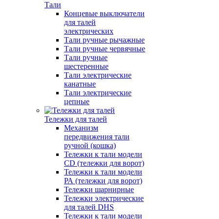
Тали
Концевые выключатели
для талей
электрических
Тали ручные рычажные
Тали ручные червячные
Тали ручные
шестеренные
Тали электрические
канатные
Тали электрические
цепные
Тележки для талей
Механизм
передвижения тали
ручной (кошка)
Тележки к тали модели
CD (тележки для ворот)
Тележки к тали модели
РА (тележки для ворот)
Тележки шарнирные
Тележки электрические
для талей DHS
Тележки к тали модели