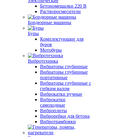
электрические
Бетономешалки 220 В
Растворосмесители
Бордюрные машины
Буры
Комплектующие для
буров
Мотобуры
Вибротехника
Вибраторы глубинные
Вибраторы глубинные
портативные
Вибраторы глубинные с
гибким валом
Виброкатки ручные
Виброкатки
самоходные
Виброплиты
Виброрейки для бетона
Вибротрамбовки