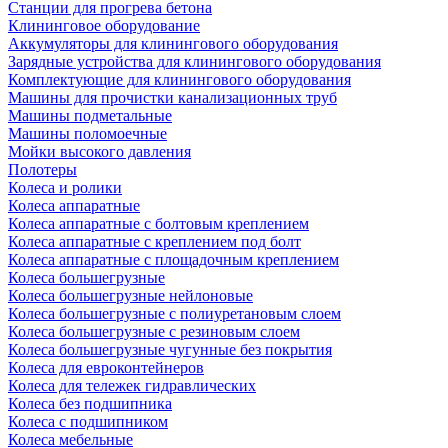
Станции для прогрева бетона
Клининговое оборудование
Аккумуляторы для клинингового оборудования
Зарядные устройства для клинингового оборудования
Комплектующие для клинингового оборудования
Машины для прочистки канализационных труб
Машины подметальные
Машины поломоечные
Мойки высокого давления
Полотеры
Колеса и ролики
Колеса аппаратные
Колеса аппаратные с болтовым креплением
Колеса аппаратные с креплением под болт
Колеса аппаратные с площадочным креплением
Колеса большегрузные
Колеса большегрузные нейлоновые
Колеса большегрузные с полиуретановым слоем
Колеса большегрузные с резиновым слоем
Колеса большегрузные чугунные без покрытия
Колеса для евроконтейнеров
Колеса для тележек гидравлических
Колеса без подшипника
Колеса с подшипником
Колеса мебельные