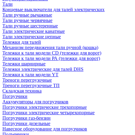
Тали
Концевые выключатели для талей электрических
Тали ручные рычажные
Тали ручные червячные
Тали ручные шестеренные
Тали электрические канатные
Тали электрические цепные
Тележки для талей
Механизм передвижения тали ручной (кошка)
Тележки к тали модели CD (тележки для ворот)
Тележки к тали модели РА (тележки для ворот)
Тележки шарнирные
Тележки электрические для талей DHS
Тележки к тали модели YT
Треноги перегрузочные
Треноги перегрузочные ТП
Складская техника
Погрузчики
Аккумуляторы для погрузчиков
Погрузчики электрические трехопорные
Погрузчики электрические четырехопорные
Погрузчики газ-бензин
Погрузчики дизельные
Навесное оборудование для погрузчиков
Подъемники