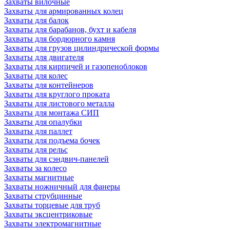
Захваты вилочные
Захваты для армированных колец
Захваты для балок
Захваты для барабанов, бухт и кабеля
Захваты для бордюрного камня
Захваты для грузов цилиндрической формы
Захваты для двигателя
Захваты для кирпичей и газопеноблоков
Захваты для колес
Захваты для контейнеров
Захваты для круглого проката
Захваты для листового металла
Захваты для монтажа СИП
Захваты для опалубки
Захваты для паллет
Захваты для подъема бочек
Захваты для рельс
Захваты для сэндвич-панелей
Захваты за колесо
Захваты магнитные
Захваты ножничный для фанеры
Захваты струбцинные
Захваты торцевые для труб
Захваты эксцентриковые
Захваты электромагнитные