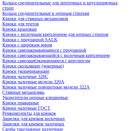
Кольца соединительные для ленточных и круглопрядных
строп
Кольца соединительные к цепным стропам
Крюки для стяжных механизмов
Крюки для тентов
Крюки крановые
Крюки с вилочным креплением для цепных стропов
Крюки с проушиной SALK
Крюки с широким зевом
Крюки самозакрывающиеся с проушиной
Крюки самозакрывающийся с вилочным креплением
Крюки самозащёлкивающиеся с вертлюгом
Крюки скользящие (чокерные)
Крюки укорачивающие
Крюки чалочные 320C
Крюки чалочные модели 320А
Крюки чалочные поворотные модели 322А
Стяжные механизмы
Укоротители цепные клешневые
Крюки праварные
Крюки чалочные ГОСТ
Ремкомплекты для крюков
Защелки для крюков вилочных
Защелки для крюков чалочных
Скобы такелажные различные