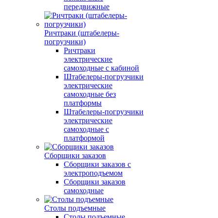
передвижные
Ричтраки (штабелеры-
погрузчики)
Ричтраки
электрические
самоходные с кабиной
Штабелеры-погрузчики
электрические
самоходные без
платформы
Штабелеры-погрузчики
электрические
самоходные с
платформой
Сборщики заказов
Сборщики заказов с
электроподъемом
Сборщики заказов
самоходные
Столы подъемные
Столы подъемные