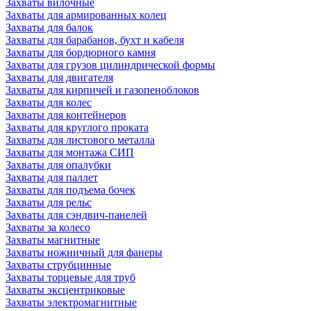
Захваты вилочные
Захваты для армированных колец
Захваты для балок
Захваты для барабанов, бухт и кабеля
Захваты для бордюрного камня
Захваты для грузов цилиндрической формы
Захваты для двигателя
Захваты для кирпичей и газопеноблоков
Захваты для колес
Захваты для контейнеров
Захваты для круглого проката
Захваты для листового металла
Захваты для монтажа СИП
Захваты для опалубки
Захваты для паллет
Захваты для подъема бочек
Захваты для рельс
Захваты для сэндвич-панелей
Захваты за колесо
Захваты магнитные
Захваты ножничный для фанеры
Захваты струбцинные
Захваты торцевые для труб
Захваты эксцентриковые
Захваты электромагнитные