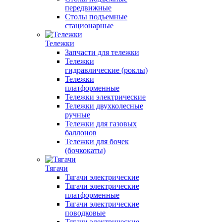
передвижные
Столы подъемные
стационарные
Тележки
Запчасти для тележки
Тележки
гидравлические (роклы)
Тележки
платформенные
Тележки электрические
Тележки двухколесные
ручные
Тележки для газовых
баллонов
Тележки для бочек
(бочкокаты)
Тягачи
Тягачи электрические
Тягачи электрические
платформенные
Тягачи электрические
поводковые
Тягачи электрические