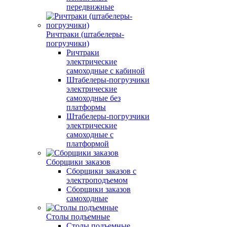
передвижные
Ричтраки (штабелеры-
погрузчики)
Ричтраки
электрические
самоходные с кабиной
Штабелеры-погрузчики
электрические
самоходные без
платформы
Штабелеры-погрузчики
электрические
самоходные с
платформой
Сборщики заказов
Сборщики заказов с
электроподъемом
Сборщики заказов
самоходные
Столы подъемные
Столы подъемные