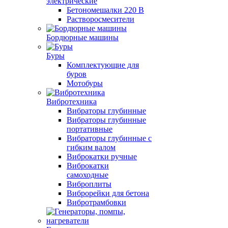
электрические
Бетономешалки 220 В
Растворосмесители
Бордюрные машины
Буры
Комплектующие для
буров
Мотобуры
Вибротехника
Вибраторы глубинные
Вибраторы глубинные
портативные
Вибраторы глубинные с
гибким валом
Виброкатки ручные
Виброкатки
самоходные
Виброплиты
Виброрейки для бетона
Вибротрамбовки