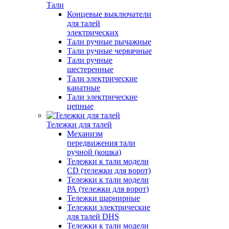
Тали
Концевые выключатели
для талей
электрических
Тали ручные рычажные
Тали ручные червячные
Тали ручные
шестеренные
Тали электрические
канатные
Тали электрические
цепные
Тележки для талей
Механизм
передвижения тали
ручной (кошка)
Тележки к тали модели
CD (тележки для ворот)
Тележки к тали модели
РА (тележки для ворот)
Тележки шарнирные
Тележки электрические
для талей DHS
Тележки к тали модели