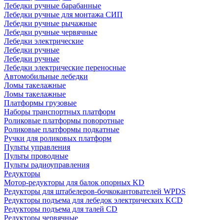
Лебедки ручные барабанные
Лебедки ручные для монтажа СИП
Лебедки ручные рычажные
Лебедки ручные червячные
Лебедки электрические
Лебедки ручные
Лебедки ручные
Лебедки электрические переносные
Автомобильные лебедки
Ломы такелажные
Ломы такелажные
Платформы грузовые
Наборы транспортных платформ
Роликовые платформы поворотные
Роликовые платформы подкатные
Ручки для роликовых платформ
Пульты управления
Пульты проводные
Пульты радиоуправления
Редукторы
Мотор-редукторы для балок опорных KD
Редукторы для штабелеров-бочкокантователей WPDS
Редукторы подъема для лебедок электрических KCD
Редукторы подъема для талей CD
Редукторы червячные