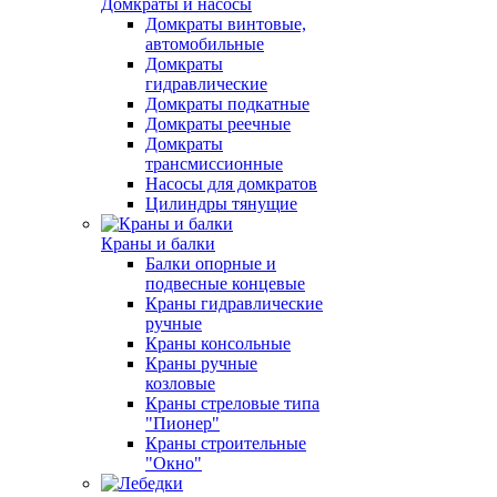
Домкраты и насосы
Домкраты винтовые,
автомобильные
Домкраты
гидравлические
Домкраты подкатные
Домкраты реечные
Домкраты
трансмиссионные
Насосы для домкратов
Цилиндры тянущие
Краны и балки
Балки опорные и
подвесные концевые
Краны гидравлические
ручные
Краны консольные
Краны ручные
козловые
Краны стреловые типа
"Пионер"
Краны строительные
"Окно"