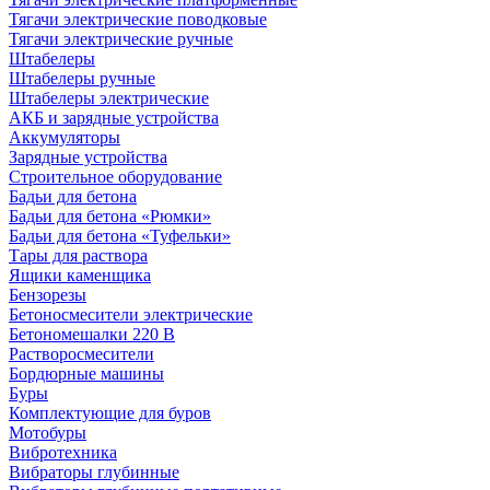
Тягачи электрические поводковые
Тягачи электрические ручные
Штабелеры
Штабелеры ручные
Штабелеры электрические
АКБ и зарядные устройства
Аккумуляторы
Зарядные устройства
Строительное оборудование
Бадьи для бетона
Бадьи для бетона «Рюмки»
Бадьи для бетона «Туфельки»
Тары для раствора
Ящики каменщика
Бензорезы
Бетоносмесители электрические
Бетономешалки 220 В
Растворосмесители
Бордюрные машины
Буры
Комплектующие для буров
Мотобуры
Вибротехника
Вибраторы глубинные