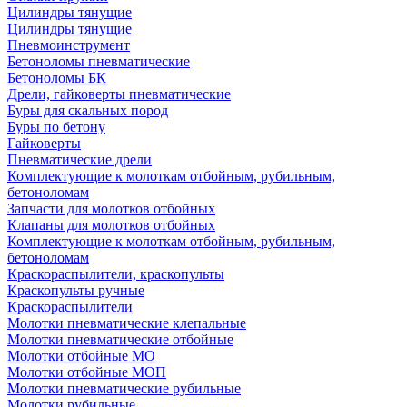
Цилиндры тянущие
Цилиндры тянущие
Пневмоинструмент
Бетоноломы пневматические
Бетоноломы БК
Дрели, гайковерты пневматические
Буры для скальных пород
Буры по бетону
Гайковерты
Пневматические дрели
Комплектующие к молоткам отбойным, рубильным,
бетоноломам
Запчасти для молотков отбойных
Клапаны для молотков отбойных
Комплектующие к молоткам отбойным, рубильным,
бетоноломам
Краскораспылители, краскопульты
Краскопульты ручные
Краскораспылители
Молотки пневматические клепальные
Молотки пневматические отбойные
Молотки отбойные МО
Молотки отбойные МОП
Молотки пневматические рубильные
Молотки рубильные