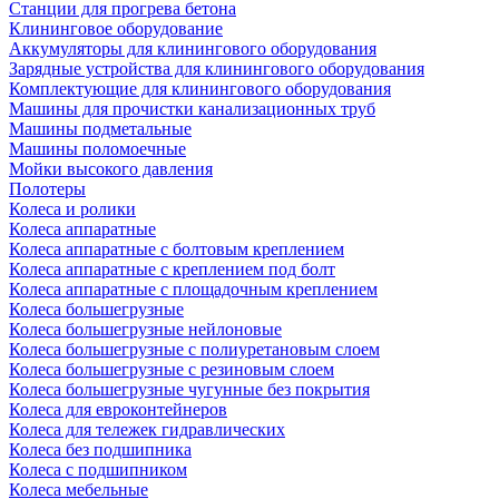
Станции для прогрева бетона
Клининговое оборудование
Аккумуляторы для клинингового оборудования
Зарядные устройства для клинингового оборудования
Комплектующие для клинингового оборудования
Машины для прочистки канализационных труб
Машины подметальные
Машины поломоечные
Мойки высокого давления
Полотеры
Колеса и ролики
Колеса аппаратные
Колеса аппаратные с болтовым креплением
Колеса аппаратные с креплением под болт
Колеса аппаратные с площадочным креплением
Колеса большегрузные
Колеса большегрузные нейлоновые
Колеса большегрузные с полиуретановым слоем
Колеса большегрузные с резиновым слоем
Колеса большегрузные чугунные без покрытия
Колеса для евроконтейнеров
Колеса для тележек гидравлических
Колеса без подшипника
Колеса с подшипником
Колеса мебельные