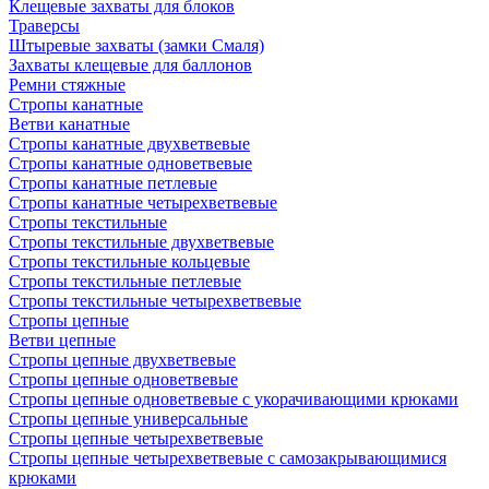
Клещевые захваты для блоков
Траверсы
Штыревые захваты (замки Смаля)
Захваты клещевые для баллонов
Ремни стяжные
Стропы канатные
Ветви канатные
Стропы канатные двухветвевые
Стропы канатные одноветвевые
Стропы канатные петлевые
Стропы канатные четырехветвевые
Стропы текстильные
Стропы текстильные двухветвевые
Стропы текстильные кольцевые
Стропы текстильные петлевые
Стропы текстильные четырехветвевые
Стропы цепные
Ветви цепные
Стропы цепные двухветвевые
Стропы цепные одноветвевые
Стропы цепные одноветвевые с укорачивающими крюками
Стропы цепные универсальные
Стропы цепные четырехветвевые
Стропы цепные четырехветвевые с самозакрывающимися
крюками