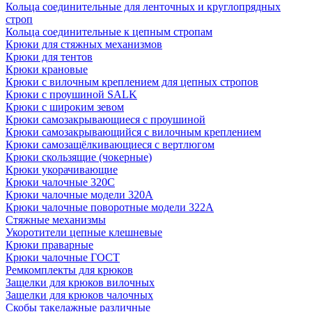
Кольца соединительные для ленточных и круглопрядных
строп
Кольца соединительные к цепным стропам
Крюки для стяжных механизмов
Крюки для тентов
Крюки крановые
Крюки с вилочным креплением для цепных стропов
Крюки с проушиной SALK
Крюки с широким зевом
Крюки самозакрывающиеся с проушиной
Крюки самозакрывающийся с вилочным креплением
Крюки самозащёлкивающиеся с вертлюгом
Крюки скользящие (чокерные)
Крюки укорачивающие
Крюки чалочные 320C
Крюки чалочные модели 320А
Крюки чалочные поворотные модели 322А
Стяжные механизмы
Укоротители цепные клешневые
Крюки праварные
Крюки чалочные ГОСТ
Ремкомплекты для крюков
Защелки для крюков вилочных
Защелки для крюков чалочных
Скобы такелажные различные