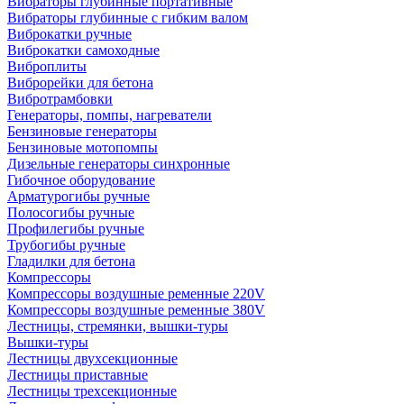
Вибраторы глубинные портативные
Вибраторы глубинные с гибким валом
Виброкатки ручные
Виброкатки самоходные
Виброплиты
Виброрейки для бетона
Вибротрамбовки
Генераторы, помпы, нагреватели
Бензиновые генераторы
Бензиновые мотопомпы
Дизельные генераторы синхронные
Гибочное оборудование
Арматурогибы ручные
Полосогибы ручные
Профилегибы ручные
Трубогибы ручные
Гладилки для бетона
Компрессоры
Компрессоры воздушные ременные 220V
Компрессоры воздушные ременные 380V
Лестницы, стремянки, вышки-туры
Вышки-туры
Лестницы двухсекционные
Лестницы приставные
Лестницы трехсекционные