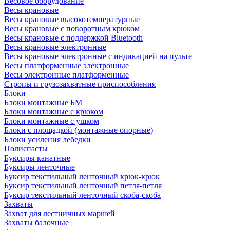
Весовое оборудование
Весы крановые
Весы крановые высокотемпературные
Весы крановые с поворотным крюком
Весы крановые с поддержкой Bluetooth
Весы крановые электронные
Весы крановые электронные с индикацией на пульте
Весы платформенные электронные
Весы электронные платформенные
Стропы и грузозахватные приспособления
Блоки
Блоки монтажные БМ
Блоки монтажные с крюком
Блоки монтажные с ушком
Блоки с площадкой (монтажные опорные)
Блоки усиления лебедки
Полиспасты
Буксиры канатные
Буксиры ленточные
Буксир текстильный ленточный крюк-крюк
Буксир текстильный ленточный петля-петля
Буксир текстильный ленточный скоба-скоба
Захваты
Захват для лестничных маршей
Захваты балочные