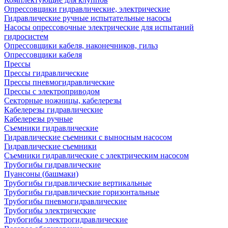
Опрессовщики гидравлические, электрические
Гидравлические ручные испытательные насосы
Насосы опрессовочные электрические для испытаний
гидросистем
Опрессовщики кабеля, наконечников, гильз
Опрессовщики кабеля
Прессы
Прессы гидравлические
Прессы пневмогидравлические
Прессы с электроприводом
Секторные ножницы, кабелерезы
Кабелерезы гидравлические
Кабелерезы ручные
Съемники гидравлические
Гидравлические cъемники с выносным насосом
Гидравлические съемники
Съемники гидравлические с электрическим насосом
Трубогибы гидравлические
Пуансоны (башмаки)
Трубогибы гидравлические вертикальные
Трубогибы гидравлические горизонтальные
Трубогибы пневмогидравлические
Трубогибы электрические
Трубогибы электрогидравлические