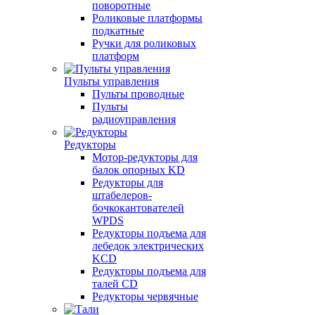
поворотные
Роликовые платформы
подкатные
Ручки для роликовых
платформ
Пульты управления
Пульты проводные
Пульты
радиоуправления
Редукторы
Мотор-редукторы для
балок опорных KD
Редукторы для
штабелеров-
бочкокантователей
WPDS
Редукторы подъема для
лебедок электрических
KCD
Редукторы подъема для
талей CD
Редукторы червячные