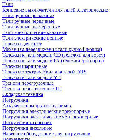
Тали
Концевые выключатели для талей электрических
Тали ручные рычажные
Тали ручные червячные
Тали ручные шестеренные
Тали электрические канатные
Тали электрические цепные
Тележки для талей
Механизм передвижения тали ручной (кошка)
Тележки к тали модели CD (тележки для ворот)
Тележки к тали модели РА (тележки для ворот)
Тележки шарнирные
Тележки электрические для талей DHS
Тележки к тали модели YT
Треноги перегрузочные
Треноги перегрузочные ТП
Складская техника
Погрузчики
Аккумуляторы для погрузчиков
Погрузчики электрические трехопорные
Погрузчики электрические четырехопорные
Погрузчики газ-бензин
Погрузчики дизельные
Навесное оборудование для погрузчиков
Подъемники