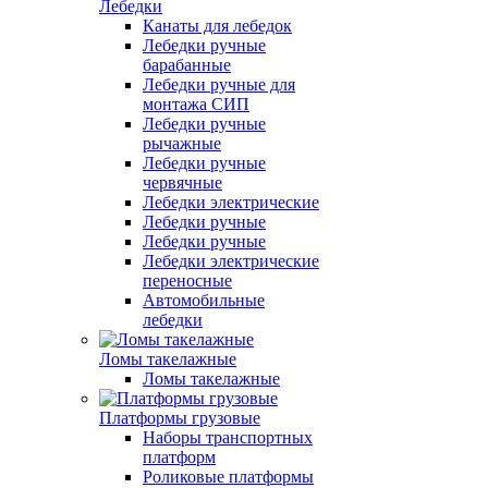
Лебедки
Канаты для лебедок
Лебедки ручные
барабанные
Лебедки ручные для
монтажа СИП
Лебедки ручные
рычажные
Лебедки ручные
червячные
Лебедки электрические
Лебедки ручные
Лебедки ручные
Лебедки электрические
переносные
Автомобильные
лебедки
Ломы такелажные
Ломы такелажные
Платформы грузовые
Наборы транспортных
платформ
Роликовые платформы