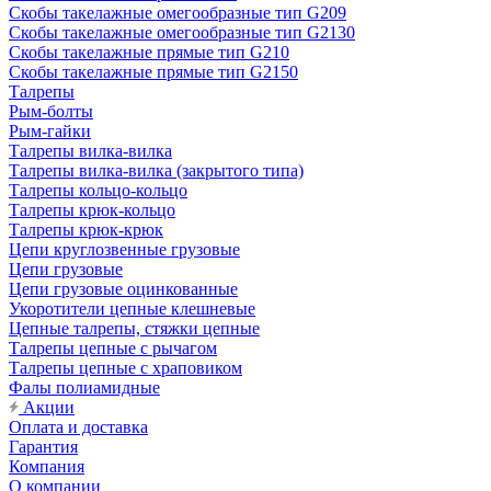
Скобы такелажные омегообразные тип G209
Скобы такелажные омегообразные тип G2130
Скобы такелажные прямые тип G210
Скобы такелажные прямые тип G2150
Талрепы
Рым-болты
Рым-гайки
Талрепы вилка-вилка
Талрепы вилка-вилка (закрытого типа)
Талрепы кольцо-кольцо
Талрепы крюк-кольцо
Талрепы крюк-крюк
Цепи круглозвенные грузовые
Цепи грузовые
Цепи грузовые оцинкованные
Укоротители цепные клешневые
Цепные талрепы, стяжки цепные
Талрепы цепные с рычагом
Талрепы цепные с храповиком
Фалы полиамидные
Акции
Оплата и доставка
Гарантия
Компания
О компании