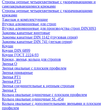
Стропы цепные четырехветвевые с укорачивающими и
самозакрывающимися крюками
Стропы цепные четырехветвевые с укорачивающими
крюками
Такелаж и комплектующие
Втулки алюминиевые для строп
Втулки алюминиевые для производства строп DIN3093
Зажимы канатные винтовые
Зажимы канатные DIN 1142 (грузовая серия)
Зажимы канатные DIN 741 (легкая серия)
Коуши
Коуши DIN 6899
Коуши ГОСТ 2224-93
Крюки, звенья, кольца для стропов
Звенья О
Звенья овальные с плоским профилем
Звенья приварные
Звенья РТ1
Звенья РТ3
Звенья соединительные к цепным стропам
Звенья Т
Кольца овальные одиночные c плоским профилем
Кольца овальные одиночные SL-454
Кольца овальные с дополнительными звеньями и плоским
профилем