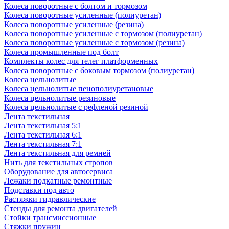
Колеса поворотные с болтом и тормозом
Колеса поворотные усиленные (полиуретан)
Колеса поворотные усиленные (резина)
Колеса поворотные усиленные с тормозом (полиуретан)
Колеса поворотные усиленные с тормозом (резина)
Колеса промышленные под болт
Комплекты колес для телег платформенных
Колеса поворотные c боковым тормозом (полиуретан)
Колеса цельнолитые
Колеса цельнолитые пенополиуретановые
Колеса цельнолитые резиновые
Колеса цельнолитые с рефленой резиной
Лента текстильная
Лента текстильная 5:1
Лента текстильная 6:1
Лента текстильная 7:1
Лента текстильная для ремней
Нить для текстильных стропов
Оборудование для автосервиса
Лежаки подкатные ремонтные
Подставки под авто
Растяжки гидравлические
Стенды для ремонта двигателей
Стойки трансмиссионные
Стяжки пружин