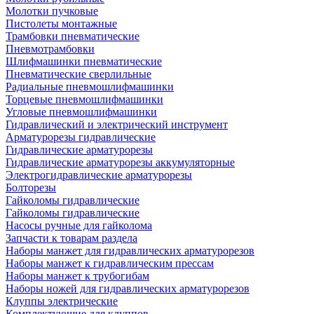
Молотки пучковые
Пистолеты монтажные
Трамбовки пневматические
Пневмотрамбовки
Шлифмашинки пневматические
Пневматические сверлильные
Радиальные пневмошлифмашинки
Торцевые пневмошлифмашинки
Угловые пневмошлифмашинки
Гидравлический и электрический инструмент
Арматурорезы гидравлические
Гидравлические арматурорезы
Гидравлические арматурорезы аккумуляторные
Электрогидравлические арматурорезы
Болторезы
Гайколомы гидравлические
Гайколомы гидравлические
Насосы ручные для гайколома
Запчасти к товарам раздела
Наборы манжет для гидравлических арматурорезов
Наборы манжет к гидравлическим прессам
Наборы манжет к трубогибам
Наборы ножей для гидравлических арматурорезов
Клуппы электрические
Комплектующие для клуппов