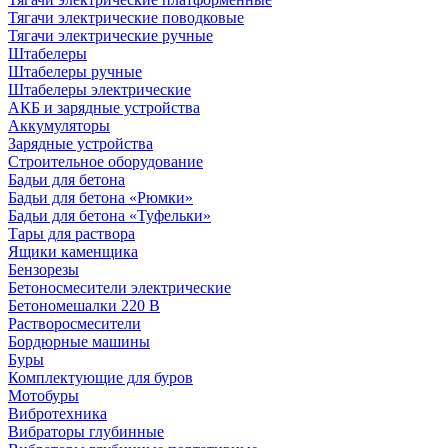
Тягачи электрические поводковые
Тягачи электрические ручные
Штабелеры
Штабелеры ручные
Штабелеры электрические
АКБ и зарядные устройства
Аккумуляторы
Зарядные устройства
Строительное оборудование
Бадьи для бетона
Бадьи для бетона «Рюмки»
Бадьи для бетона «Туфельки»
Тары для раствора
Ящики каменщика
Бензорезы
Бетоносмесители электрические
Бетономешалки 220 В
Растворосмесители
Бордюрные машины
Буры
Комплектующие для буров
Мотобуры
Вибротехника
Вибраторы глубинные