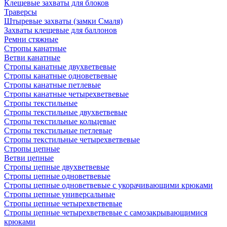
Клещевые захваты для блоков
Траверсы
Штыревые захваты (замки Смаля)
Захваты клещевые для баллонов
Ремни стяжные
Стропы канатные
Ветви канатные
Стропы канатные двухветвевые
Стропы канатные одноветвевые
Стропы канатные петлевые
Стропы канатные четырехветвевые
Стропы текстильные
Стропы текстильные двухветвевые
Стропы текстильные кольцевые
Стропы текстильные петлевые
Стропы текстильные четырехветвевые
Стропы цепные
Ветви цепные
Стропы цепные двухветвевые
Стропы цепные одноветвевые
Стропы цепные одноветвевые с укорачивающими крюками
Стропы цепные универсальные
Стропы цепные четырехветвевые
Стропы цепные четырехветвевые с самозакрывающимися
крюками