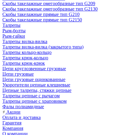
Скобы такелажные омегообразные тип G209
Скобы такелажные омегообразные тип G2130
Скобы такелажные прямые тип G210
Скобы такелажные прямые тип G2150
Талрепы
Рым-болты
Рым-гайки
Талрепы вилка-вилка
Талрепы вилка-вилка (закрытого типа)
Талрепы кольцо-кольцо
Талрепы крюк-кольцо
Талрепы крюк-крюк
Цепи круглозвенные грузовые
Цепи грузовые
Цепи грузовые оцинкованные
Укоротители цепные клешневые
Цепные талрепы, стяжки цепные
Талрепы цепные с рычагом
Талрепы цепные с храповиком
Фалы полиамидные
Акции
Оплата и доставка
Гарантия
Компания
О компании