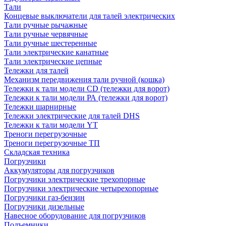
Тали
Концевые выключатели для талей электрических
Тали ручные рычажные
Тали ручные червячные
Тали ручные шестеренные
Тали электрические канатные
Тали электрические цепные
Тележки для талей
Механизм передвижения тали ручной (кошка)
Тележки к тали модели CD (тележки для ворот)
Тележки к тали модели РА (тележки для ворот)
Тележки шарнирные
Тележки электрические для талей DHS
Тележки к тали модели YT
Треноги перегрузочные
Треноги перегрузочные ТП
Складская техника
Погрузчики
Аккумуляторы для погрузчиков
Погрузчики электрические трехопорные
Погрузчики электрические четырехопорные
Погрузчики газ-бензин
Погрузчики дизельные
Навесное оборудование для погрузчиков
Подъемники