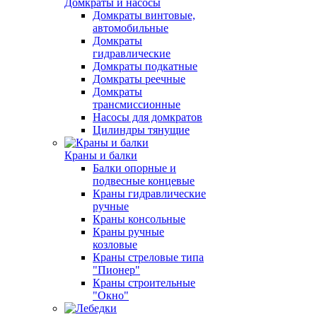
Домкраты и насосы
Домкраты винтовые,
автомобильные
Домкраты
гидравлические
Домкраты подкатные
Домкраты реечные
Домкраты
трансмиссионные
Насосы для домкратов
Цилиндры тянущие
Краны и балки
Балки опорные и
подвесные концевые
Краны гидравлические
ручные
Краны консольные
Краны ручные
козловые
Краны стреловые типа
"Пионер"
Краны строительные
"Окно"