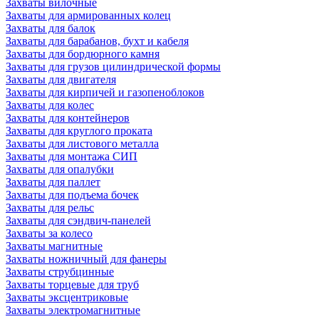
Захваты вилочные
Захваты для армированных колец
Захваты для балок
Захваты для барабанов, бухт и кабеля
Захваты для бордюрного камня
Захваты для грузов цилиндрической формы
Захваты для двигателя
Захваты для кирпичей и газопеноблоков
Захваты для колес
Захваты для контейнеров
Захваты для круглого проката
Захваты для листового металла
Захваты для монтажа СИП
Захваты для опалубки
Захваты для паллет
Захваты для подъема бочек
Захваты для рельс
Захваты для сэндвич-панелей
Захваты за колесо
Захваты магнитные
Захваты ножничный для фанеры
Захваты струбцинные
Захваты торцевые для труб
Захваты эксцентриковые
Захваты электромагнитные