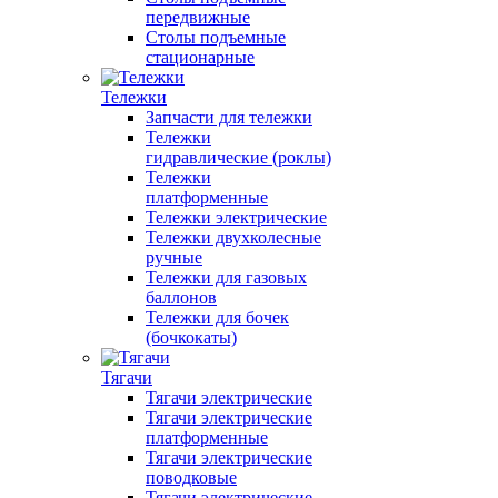
передвижные
Столы подъемные
стационарные
Тележки
Запчасти для тележки
Тележки
гидравлические (роклы)
Тележки
платформенные
Тележки электрические
Тележки двухколесные
ручные
Тележки для газовых
баллонов
Тележки для бочек
(бочкокаты)
Тягачи
Тягачи электрические
Тягачи электрические
платформенные
Тягачи электрические
поводковые
Тягачи электрические