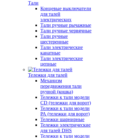
Тали
Концевые выключатели
для талей
электрических
Тали ручные рычажные
Тали ручные червячные
Тали ручные
шестеренные
Тали электрические
канатные
Тали электрические
цепные
Тележки для талей
Механизм
передвижения тали
ручной (кошка)
Тележки к тали модели
CD (тележки для ворот)
Тележки к тали модели
РА (тележки для ворот)
Тележки шарнирные
Тележки электрические
для талей DHS
Тележки к тали модели