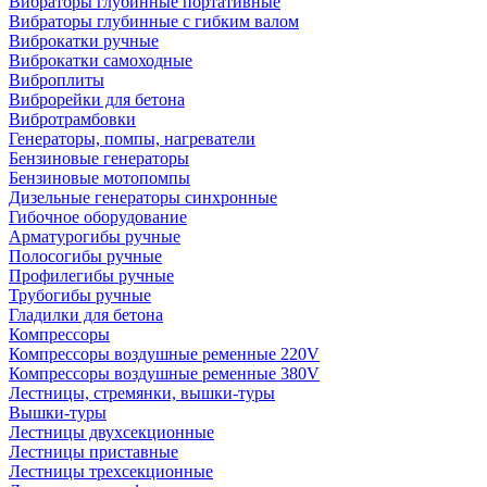
Вибраторы глубинные портативные
Вибраторы глубинные с гибким валом
Виброкатки ручные
Виброкатки самоходные
Виброплиты
Виброрейки для бетона
Вибротрамбовки
Генераторы, помпы, нагреватели
Бензиновые генераторы
Бензиновые мотопомпы
Дизельные генераторы синхронные
Гибочное оборудование
Арматурогибы ручные
Полосогибы ручные
Профилегибы ручные
Трубогибы ручные
Гладилки для бетона
Компрессоры
Компрессоры воздушные ременные 220V
Компрессоры воздушные ременные 380V
Лестницы, стремянки, вышки-туры
Вышки-туры
Лестницы двухсекционные
Лестницы приставные
Лестницы трехсекционные