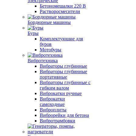
электрические
Бетономешалки 220 В
Растворосмесители
Бордюрные машины
Буры
Комплектующие для
буров
Мотобуры
Вибротехника
Вибраторы глубинные
Вибраторы глубинные
портативные
Вибраторы глубинные с
гибким валом
Виброкатки ручные
Виброкатки
самоходные
Виброплиты
Виброрейки для бетона
Вибротрамбовки