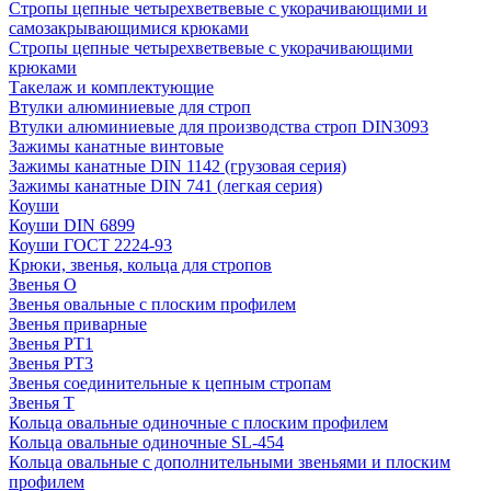
Стропы цепные четырехветвевые с укорачивающими и
самозакрывающимися крюками
Стропы цепные четырехветвевые с укорачивающими
крюками
Такелаж и комплектующие
Втулки алюминиевые для строп
Втулки алюминиевые для производства строп DIN3093
Зажимы канатные винтовые
Зажимы канатные DIN 1142 (грузовая серия)
Зажимы канатные DIN 741 (легкая серия)
Коуши
Коуши DIN 6899
Коуши ГОСТ 2224-93
Крюки, звенья, кольца для стропов
Звенья О
Звенья овальные с плоским профилем
Звенья приварные
Звенья РТ1
Звенья РТ3
Звенья соединительные к цепным стропам
Звенья Т
Кольца овальные одиночные c плоским профилем
Кольца овальные одиночные SL-454
Кольца овальные с дополнительными звеньями и плоским
профилем