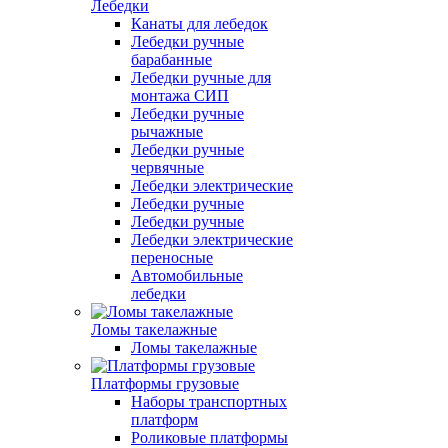
Лебедки
Канаты для лебедок
Лебедки ручные
барабанные
Лебедки ручные для
монтажа СИП
Лебедки ручные
рычажные
Лебедки ручные
червячные
Лебедки электрические
Лебедки ручные
Лебедки ручные
Лебедки электрические
переносные
Автомобильные
лебедки
Ломы такелажные
Ломы такелажные
Платформы грузовые
Наборы транспортных
платформ
Роликовые платформы