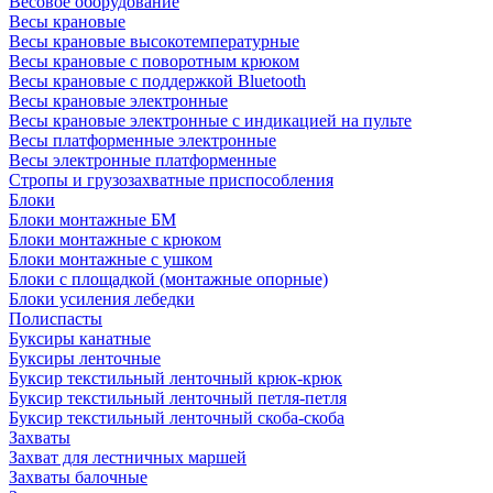
Весовое оборудование
Весы крановые
Весы крановые высокотемпературные
Весы крановые с поворотным крюком
Весы крановые с поддержкой Bluetooth
Весы крановые электронные
Весы крановые электронные с индикацией на пульте
Весы платформенные электронные
Весы электронные платформенные
Стропы и грузозахватные приспособления
Блоки
Блоки монтажные БМ
Блоки монтажные с крюком
Блоки монтажные с ушком
Блоки с площадкой (монтажные опорные)
Блоки усиления лебедки
Полиспасты
Буксиры канатные
Буксиры ленточные
Буксир текстильный ленточный крюк-крюк
Буксир текстильный ленточный петля-петля
Буксир текстильный ленточный скоба-скоба
Захваты
Захват для лестничных маршей
Захваты балочные