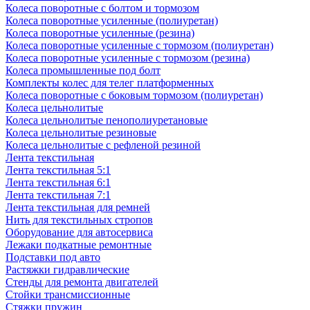
Колеса поворотные с болтом и тормозом
Колеса поворотные усиленные (полиуретан)
Колеса поворотные усиленные (резина)
Колеса поворотные усиленные с тормозом (полиуретан)
Колеса поворотные усиленные с тормозом (резина)
Колеса промышленные под болт
Комплекты колес для телег платформенных
Колеса поворотные c боковым тормозом (полиуретан)
Колеса цельнолитые
Колеса цельнолитые пенополиуретановые
Колеса цельнолитые резиновые
Колеса цельнолитые с рефленой резиной
Лента текстильная
Лента текстильная 5:1
Лента текстильная 6:1
Лента текстильная 7:1
Лента текстильная для ремней
Нить для текстильных стропов
Оборудование для автосервиса
Лежаки подкатные ремонтные
Подставки под авто
Растяжки гидравлические
Стенды для ремонта двигателей
Стойки трансмиссионные
Стяжки пружин