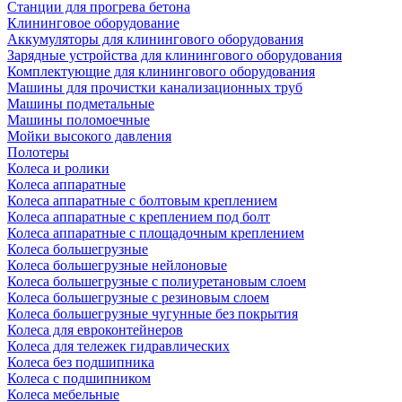
Станции для прогрева бетона
Клининговое оборудование
Аккумуляторы для клинингового оборудования
Зарядные устройства для клинингового оборудования
Комплектующие для клинингового оборудования
Машины для прочистки канализационных труб
Машины подметальные
Машины поломоечные
Мойки высокого давления
Полотеры
Колеса и ролики
Колеса аппаратные
Колеса аппаратные с болтовым креплением
Колеса аппаратные с креплением под болт
Колеса аппаратные с площадочным креплением
Колеса большегрузные
Колеса большегрузные нейлоновые
Колеса большегрузные с полиуретановым слоем
Колеса большегрузные с резиновым слоем
Колеса большегрузные чугунные без покрытия
Колеса для евроконтейнеров
Колеса для тележек гидравлических
Колеса без подшипника
Колеса с подшипником
Колеса мебельные