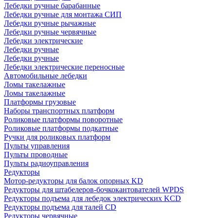
Лебедки ручные барабанные
Лебедки ручные для монтажа СИП
Лебедки ручные рычажные
Лебедки ручные червячные
Лебедки электрические
Лебедки ручные
Лебедки ручные
Лебедки электрические переносные
Автомобильные лебедки
Ломы такелажные
Ломы такелажные
Платформы грузовые
Наборы транспортных платформ
Роликовые платформы поворотные
Роликовые платформы подкатные
Ручки для роликовых платформ
Пульты управления
Пульты проводные
Пульты радиоуправления
Редукторы
Мотор-редукторы для балок опорных KD
Редукторы для штабелеров-бочкокантователей WPDS
Редукторы подъема для лебедок электрических KCD
Редукторы подъема для талей CD
Редукторы червячные