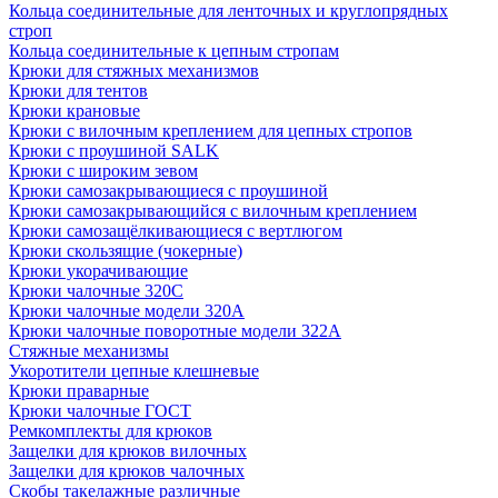
Кольца соединительные для ленточных и круглопрядных
строп
Кольца соединительные к цепным стропам
Крюки для стяжных механизмов
Крюки для тентов
Крюки крановые
Крюки с вилочным креплением для цепных стропов
Крюки с проушиной SALK
Крюки с широким зевом
Крюки самозакрывающиеся с проушиной
Крюки самозакрывающийся с вилочным креплением
Крюки самозащёлкивающиеся с вертлюгом
Крюки скользящие (чокерные)
Крюки укорачивающие
Крюки чалочные 320C
Крюки чалочные модели 320А
Крюки чалочные поворотные модели 322А
Стяжные механизмы
Укоротители цепные клешневые
Крюки праварные
Крюки чалочные ГОСТ
Ремкомплекты для крюков
Защелки для крюков вилочных
Защелки для крюков чалочных
Скобы такелажные различные