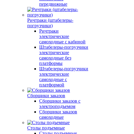
передвижные
Ричтраки (штабелеры-
погрузчики)
Ричтраки
электрические
самоходные с кабиной
Штабелеры-погрузчики
электрические
самоходные без
платформы
Штабелеры-погрузчики
электрические
самоходные с
платформой
Сборщики заказов
Сборщики заказов с
электроподъемом
Сборщики заказов
самоходные
Столы подъемные
Столы подъемные