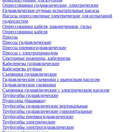
Опрессовщики гидравлические, электрические
Гидравлические ручные испытательные насосы
Насосы опрессовочные электрические для испытаний
гидросистем
Опрессовщики кабеля, наконечников, гильз
Опрессовщики кабеля
Прессы
Прессы гидравлические
Прессы пневмогидравлические
Прессы с электроприводом
Секторные ножницы, кабелерезы
Кабелерезы гидравлические
Кабелерезы ручные
Съемники гидравлические
Гидравлические cъемники с выносным насосом
Гидравлические съемники
Съемники гидравлические с электрическим насосом
Трубогибы гидравлические
Пуансоны (башмаки)
Трубогибы гидравлические вертикальные
Трубогибы гидравлические горизонтальные
Трубогибы пневмогидравлические
Трубогибы электрические
Трубогибы электрогидравлические