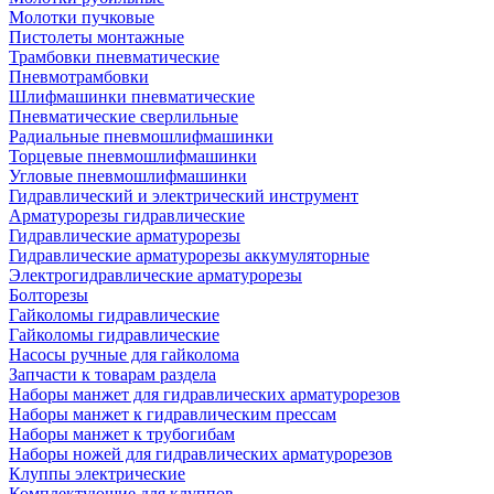
Молотки пучковые
Пистолеты монтажные
Трамбовки пневматические
Пневмотрамбовки
Шлифмашинки пневматические
Пневматические сверлильные
Радиальные пневмошлифмашинки
Торцевые пневмошлифмашинки
Угловые пневмошлифмашинки
Гидравлический и электрический инструмент
Арматурорезы гидравлические
Гидравлические арматурорезы
Гидравлические арматурорезы аккумуляторные
Электрогидравлические арматурорезы
Болторезы
Гайколомы гидравлические
Гайколомы гидравлические
Насосы ручные для гайколома
Запчасти к товарам раздела
Наборы манжет для гидравлических арматурорезов
Наборы манжет к гидравлическим прессам
Наборы манжет к трубогибам
Наборы ножей для гидравлических арматурорезов
Клуппы электрические
Комплектующие для клуппов