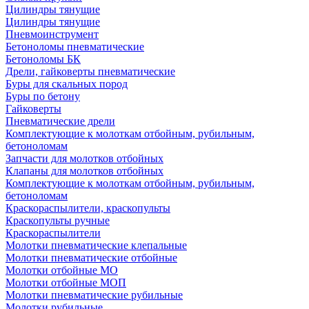
Цилиндры тянущие
Цилиндры тянущие
Пневмоинструмент
Бетоноломы пневматические
Бетоноломы БК
Дрели, гайковерты пневматические
Буры для скальных пород
Буры по бетону
Гайковерты
Пневматические дрели
Комплектующие к молоткам отбойным, рубильным,
бетоноломам
Запчасти для молотков отбойных
Клапаны для молотков отбойных
Комплектующие к молоткам отбойным, рубильным,
бетоноломам
Краскораспылители, краскопульты
Краскопульты ручные
Краскораспылители
Молотки пневматические клепальные
Молотки пневматические отбойные
Молотки отбойные МО
Молотки отбойные МОП
Молотки пневматические рубильные
Молотки рубильные