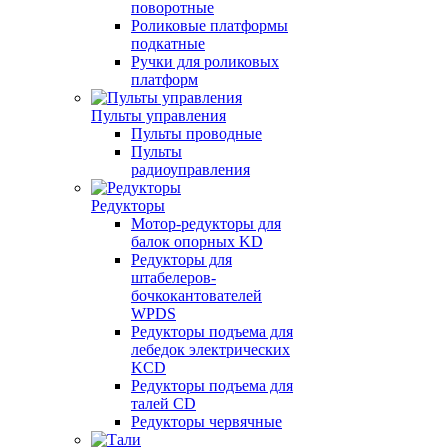
поворотные
Роликовые платформы
подкатные
Ручки для роликовых
платформ
Пульты управления
Пульты проводные
Пульты
радиоуправления
Редукторы
Мотор-редукторы для
балок опорных KD
Редукторы для
штабелеров-
бочкокантователей
WPDS
Редукторы подъема для
лебедок электрических
KCD
Редукторы подъема для
талей CD
Редукторы червячные