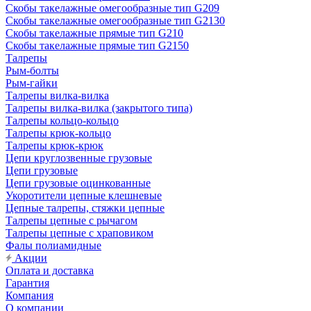
Скобы такелажные омегообразные тип G209
Скобы такелажные омегообразные тип G2130
Скобы такелажные прямые тип G210
Скобы такелажные прямые тип G2150
Талрепы
Рым-болты
Рым-гайки
Талрепы вилка-вилка
Талрепы вилка-вилка (закрытого типа)
Талрепы кольцо-кольцо
Талрепы крюк-кольцо
Талрепы крюк-крюк
Цепи круглозвенные грузовые
Цепи грузовые
Цепи грузовые оцинкованные
Укоротители цепные клешневые
Цепные талрепы, стяжки цепные
Талрепы цепные с рычагом
Талрепы цепные с храповиком
Фалы полиамидные
Акции
Оплата и доставка
Гарантия
Компания
О компании