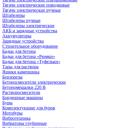
Тягачи электрические поводковые
Тягачи электрические ручные
Штабелеры
Штабелеры ручные
Штабелеры электрические
АКБ и зарядные устройства
Аккумуляторы
Зарядные устройства
Строительное оборудование
Бадьи для бетона
Бадьи для бетона «Рюмки»
Бадьи для бетона «Туфельки»
Тары для раствора
Ящики каменщика
Бензорезы
Бетоносмесители электрические
Бетономешалки 220 В
Растворосмесители
Бордюрные машины
Буры
Комплектующие для буров
Мотобуры
Вибротехника
Вибраторы глубинные