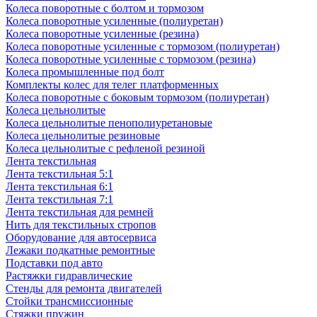
Колеса поворотные с болтом и тормозом
Колеса поворотные усиленные (полиуретан)
Колеса поворотные усиленные (резина)
Колеса поворотные усиленные с тормозом (полиуретан)
Колеса поворотные усиленные с тормозом (резина)
Колеса промышленные под болт
Комплекты колес для телег платформенных
Колеса поворотные c боковым тормозом (полиуретан)
Колеса цельнолитые
Колеса цельнолитые пенополиуретановые
Колеса цельнолитые резиновые
Колеса цельнолитые с рефленой резиной
Лента текстильная
Лента текстильная 5:1
Лента текстильная 6:1
Лента текстильная 7:1
Лента текстильная для ремней
Нить для текстильных стропов
Оборудование для автосервиса
Лежаки подкатные ремонтные
Подставки под авто
Растяжки гидравлические
Стенды для ремонта двигателей
Стойки трансмиссионные
Стяжки пружин