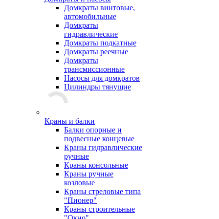
Домкраты винтовые,
автомобильные
Домкраты
гидравлические
Домкраты подкатные
Домкраты реечные
Домкраты
трансмиссионные
Насосы для домкратов
Цилиндры тянущие
Краны и балки
Балки опорные и
подвесные концевые
Краны гидравлические
ручные
Краны консольные
Краны ручные
козловые
Краны стреловые типа
"Пионер"
Краны строительные
"Окно"