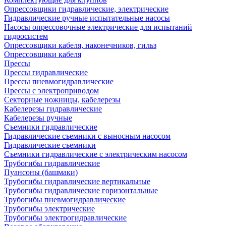
Опрессовщики гидравлические, электрические
Гидравлические ручные испытательные насосы
Насосы опрессовочные электрические для испытаний
гидросистем
Опрессовщики кабеля, наконечников, гильз
Опрессовщики кабеля
Прессы
Прессы гидравлические
Прессы пневмогидравлические
Прессы с электроприводом
Секторные ножницы, кабелерезы
Кабелерезы гидравлические
Кабелерезы ручные
Съемники гидравлические
Гидравлические cъемники с выносным насосом
Гидравлические съемники
Съемники гидравлические с электрическим насосом
Трубогибы гидравлические
Пуансоны (башмаки)
Трубогибы гидравлические вертикальные
Трубогибы гидравлические горизонтальные
Трубогибы пневмогидравлические
Трубогибы электрические
Трубогибы электрогидравлические