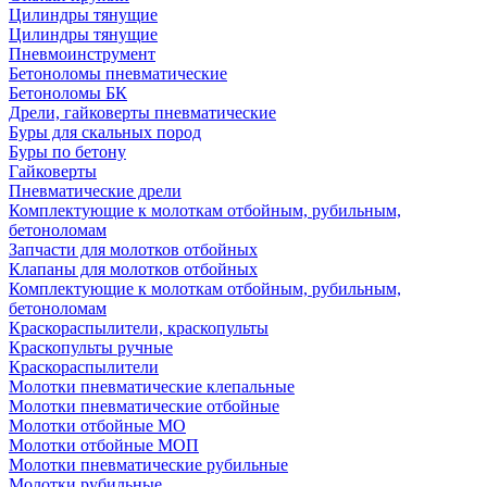
Цилиндры тянущие
Цилиндры тянущие
Пневмоинструмент
Бетоноломы пневматические
Бетоноломы БК
Дрели, гайковерты пневматические
Буры для скальных пород
Буры по бетону
Гайковерты
Пневматические дрели
Комплектующие к молоткам отбойным, рубильным,
бетоноломам
Запчасти для молотков отбойных
Клапаны для молотков отбойных
Комплектующие к молоткам отбойным, рубильным,
бетоноломам
Краскораспылители, краскопульты
Краскопульты ручные
Краскораспылители
Молотки пневматические клепальные
Молотки пневматические отбойные
Молотки отбойные МО
Молотки отбойные МОП
Молотки пневматические рубильные
Молотки рубильные