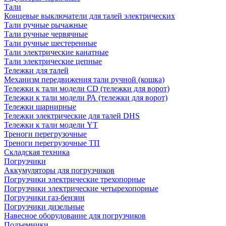
Тали
Концевые выключатели для талей электрических
Тали ручные рычажные
Тали ручные червячные
Тали ручные шестеренные
Тали электрические канатные
Тали электрические цепные
Тележки для талей
Механизм передвижения тали ручной (кошка)
Тележки к тали модели CD (тележки для ворот)
Тележки к тали модели РА (тележки для ворот)
Тележки шарнирные
Тележки электрические для талей DHS
Тележки к тали модели YT
Треноги перегрузочные
Треноги перегрузочные ТП
Складская техника
Погрузчики
Аккумуляторы для погрузчиков
Погрузчики электрические трехопорные
Погрузчики электрические четырехопорные
Погрузчики газ-бензин
Погрузчики дизельные
Навесное оборудование для погрузчиков
Подъемники