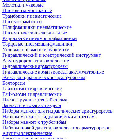
Молотки пучковые
Пистолеты монтажные
Трамбовки пневматические
Пневмотрамбовки
Шлифмашинки пневматические
Пневматические сверлильные
Радиальные пневмошлифмашинки
Торцевые пневмошлифмашинки
Угловые пневмошлифмашинки
Гидравлический и электрический инструмент
Арматурорезы гидравлические
Гидравлические арматурорезы
Гидравлические арматурорезы аккумуляторные
Электрогидравлические арматурорезы
Болторезы
Гайколомы гидравлические
Гайколомы гидравлические
Насосы ручные для гайколома
Запчасти к товарам раздела
Наборы манжет для гидравлических арматурорезов
Наборы манжет к гидравлическим прессам
Наборы манжет к трубогибам
Наборы ножей для гидравлических арматурорезов
Клуппы электрические
Комплектующие для клуппов