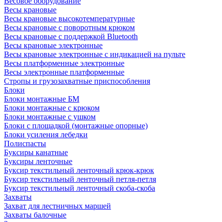
Весовое оборудование
Весы крановые
Весы крановые высокотемпературные
Весы крановые с поворотным крюком
Весы крановые с поддержкой Bluetooth
Весы крановые электронные
Весы крановые электронные с индикацией на пульте
Весы платформенные электронные
Весы электронные платформенные
Стропы и грузозахватные приспособления
Блоки
Блоки монтажные БМ
Блоки монтажные с крюком
Блоки монтажные с ушком
Блоки с площадкой (монтажные опорные)
Блоки усиления лебедки
Полиспасты
Буксиры канатные
Буксиры ленточные
Буксир текстильный ленточный крюк-крюк
Буксир текстильный ленточный петля-петля
Буксир текстильный ленточный скоба-скоба
Захваты
Захват для лестничных маршей
Захваты балочные