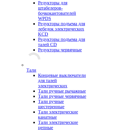
Редукторы для
штабелеров-
бочкокантователей
WPDS
Редукторы подъема для
лебедок электрических
KCD
Редукторы подъема для
талей CD
Редукторы червячные
Тали
Концевые выключатели
для талей
электрических
Тали ручные рычажные
Тали ручные червячные
Тали ручные
шестеренные
Тали электрические
канатные
Тали электрические
цепные