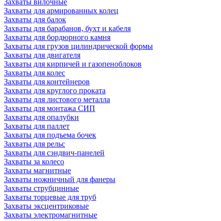
Захваты вилочные
Захваты для армированных колец
Захваты для балок
Захваты для барабанов, бухт и кабеля
Захваты для бордюрного камня
Захваты для грузов цилиндрической формы
Захваты для двигателя
Захваты для кирпичей и газопеноблоков
Захваты для колес
Захваты для контейнеров
Захваты для круглого проката
Захваты для листового металла
Захваты для монтажа СИП
Захваты для опалубки
Захваты для паллет
Захваты для подъема бочек
Захваты для рельс
Захваты для сэндвич-панелей
Захваты за колесо
Захваты магнитные
Захваты ножничный для фанеры
Захваты струбцинные
Захваты торцевые для труб
Захваты эксцентриковые
Захваты электромагнитные