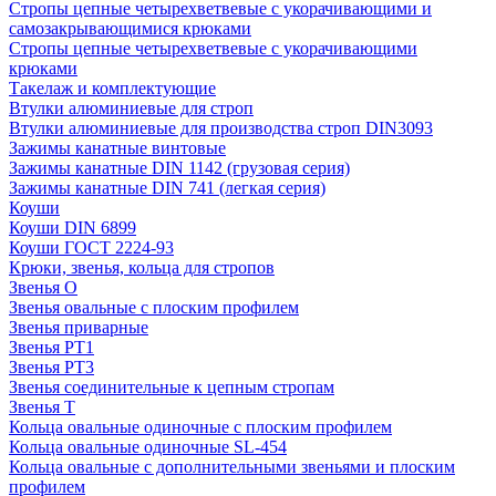
Стропы цепные четырехветвевые с укорачивающими и
самозакрывающимися крюками
Стропы цепные четырехветвевые с укорачивающими
крюками
Такелаж и комплектующие
Втулки алюминиевые для строп
Втулки алюминиевые для производства строп DIN3093
Зажимы канатные винтовые
Зажимы канатные DIN 1142 (грузовая серия)
Зажимы канатные DIN 741 (легкая серия)
Коуши
Коуши DIN 6899
Коуши ГОСТ 2224-93
Крюки, звенья, кольца для стропов
Звенья О
Звенья овальные с плоским профилем
Звенья приварные
Звенья РТ1
Звенья РТ3
Звенья соединительные к цепным стропам
Звенья Т
Кольца овальные одиночные c плоским профилем
Кольца овальные одиночные SL-454
Кольца овальные с дополнительными звеньями и плоским
профилем