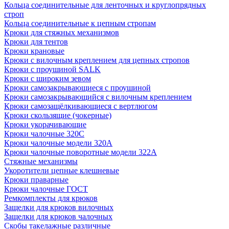
Кольца соединительные для ленточных и круглопрядных
строп
Кольца соединительные к цепным стропам
Крюки для стяжных механизмов
Крюки для тентов
Крюки крановые
Крюки с вилочным креплением для цепных стропов
Крюки с проушиной SALK
Крюки с широким зевом
Крюки самозакрывающиеся с проушиной
Крюки самозакрывающийся с вилочным креплением
Крюки самозащёлкивающиеся с вертлюгом
Крюки скользящие (чокерные)
Крюки укорачивающие
Крюки чалочные 320C
Крюки чалочные модели 320А
Крюки чалочные поворотные модели 322А
Стяжные механизмы
Укоротители цепные клешневые
Крюки праварные
Крюки чалочные ГОСТ
Ремкомплекты для крюков
Защелки для крюков вилочных
Защелки для крюков чалочных
Скобы такелажные различные