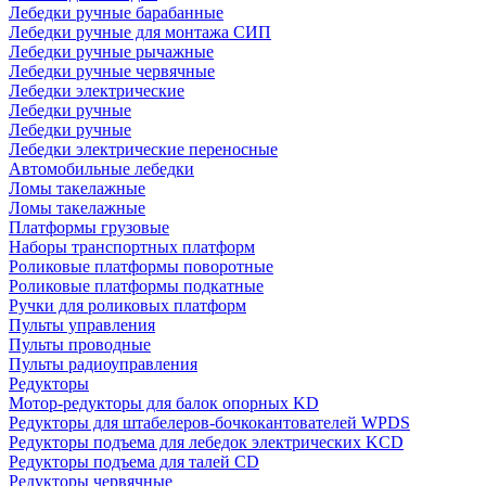
Лебедки ручные барабанные
Лебедки ручные для монтажа СИП
Лебедки ручные рычажные
Лебедки ручные червячные
Лебедки электрические
Лебедки ручные
Лебедки ручные
Лебедки электрические переносные
Автомобильные лебедки
Ломы такелажные
Ломы такелажные
Платформы грузовые
Наборы транспортных платформ
Роликовые платформы поворотные
Роликовые платформы подкатные
Ручки для роликовых платформ
Пульты управления
Пульты проводные
Пульты радиоуправления
Редукторы
Мотор-редукторы для балок опорных KD
Редукторы для штабелеров-бочкокантователей WPDS
Редукторы подъема для лебедок электрических KCD
Редукторы подъема для талей CD
Редукторы червячные