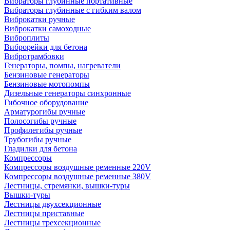
Вибраторы глубинные портативные
Вибраторы глубинные с гибким валом
Виброкатки ручные
Виброкатки самоходные
Виброплиты
Виброрейки для бетона
Вибротрамбовки
Генераторы, помпы, нагреватели
Бензиновые генераторы
Бензиновые мотопомпы
Дизельные генераторы синхронные
Гибочное оборудование
Арматурогибы ручные
Полосогибы ручные
Профилегибы ручные
Трубогибы ручные
Гладилки для бетона
Компрессоры
Компрессоры воздушные ременные 220V
Компрессоры воздушные ременные 380V
Лестницы, стремянки, вышки-туры
Вышки-туры
Лестницы двухсекционные
Лестницы приставные
Лестницы трехсекционные