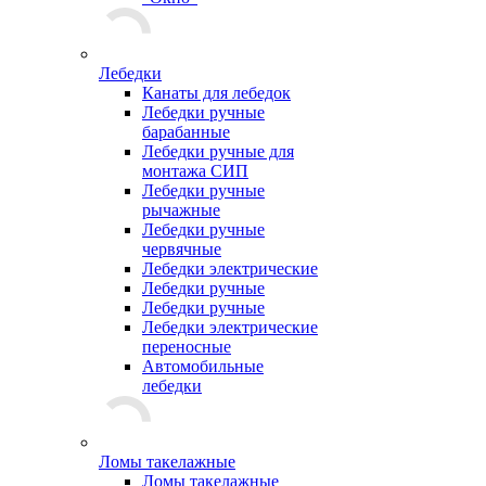
Лебедки
Канаты для лебедок
Лебедки ручные
барабанные
Лебедки ручные для
монтажа СИП
Лебедки ручные
рычажные
Лебедки ручные
червячные
Лебедки электрические
Лебедки ручные
Лебедки ручные
Лебедки электрические
переносные
Автомобильные
лебедки
Ломы такелажные
Ломы такелажные