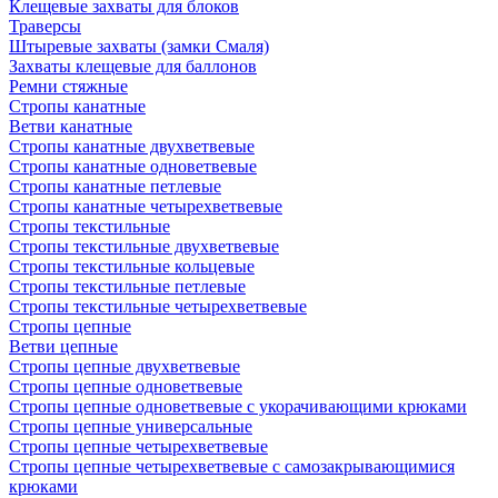
Клещевые захваты для блоков
Траверсы
Штыревые захваты (замки Смаля)
Захваты клещевые для баллонов
Ремни стяжные
Стропы канатные
Ветви канатные
Стропы канатные двухветвевые
Стропы канатные одноветвевые
Стропы канатные петлевые
Стропы канатные четырехветвевые
Стропы текстильные
Стропы текстильные двухветвевые
Стропы текстильные кольцевые
Стропы текстильные петлевые
Стропы текстильные четырехветвевые
Стропы цепные
Ветви цепные
Стропы цепные двухветвевые
Стропы цепные одноветвевые
Стропы цепные одноветвевые с укорачивающими крюками
Стропы цепные универсальные
Стропы цепные четырехветвевые
Стропы цепные четырехветвевые с самозакрывающимися
крюками