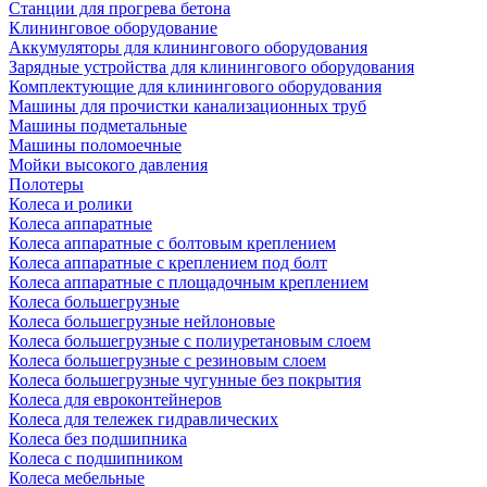
Станции для прогрева бетона
Клининговое оборудование
Аккумуляторы для клинингового оборудования
Зарядные устройства для клинингового оборудования
Комплектующие для клинингового оборудования
Машины для прочистки канализационных труб
Машины подметальные
Машины поломоечные
Мойки высокого давления
Полотеры
Колеса и ролики
Колеса аппаратные
Колеса аппаратные с болтовым креплением
Колеса аппаратные с креплением под болт
Колеса аппаратные с площадочным креплением
Колеса большегрузные
Колеса большегрузные нейлоновые
Колеса большегрузные с полиуретановым слоем
Колеса большегрузные с резиновым слоем
Колеса большегрузные чугунные без покрытия
Колеса для евроконтейнеров
Колеса для тележек гидравлических
Колеса без подшипника
Колеса с подшипником
Колеса мебельные