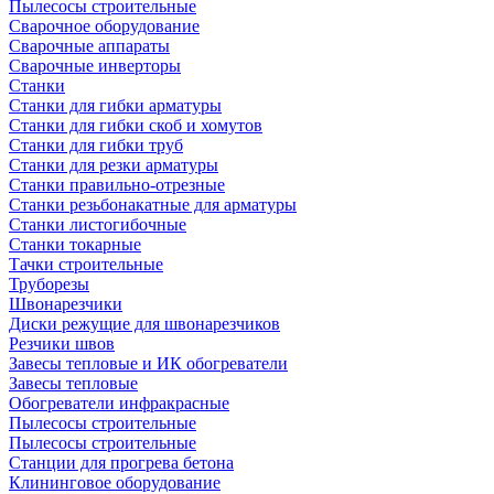
Пылесосы строительные
Сварочное оборудование
Сварочные аппараты
Сварочные инверторы
Станки
Станки для гибки арматуры
Станки для гибки скоб и хомутов
Станки для гибки труб
Станки для резки арматуры
Станки правильно-отрезные
Станки резьбонакатные для арматуры
Станки листогибочные
Станки токарные
Тачки строительные
Труборезы
Швонарезчики
Диски режущие для швонарезчиков
Резчики швов
Завесы тепловые и ИК обогреватели
Завесы тепловые
Обогреватели инфракрасные
Пылесосы строительные
Пылесосы строительные
Станции для прогрева бетона
Клининговое оборудование