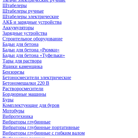
Штабелеры
Штабелеры ручные
Штабелеры электрические
АКБ и зарядные устройства
Аккумуляторы
Зарядные устройства
Строительное оборудование
Бадьи для бетона
Бадьи для бетона «Рюмки»
Бадьи для бетона «Туфельки»
Тары для раствора
Ящики каменщика
Бензорезы
Бетоносмесители электрические
Бетономешалки 220 В
Растворосмесители
Бордюрные машины
Буры
Комплектующие для буров
Мотобуры
Вибротехника
Вибраторы глубинные
Вибраторы глубинные портативные
Вибраторы глубинные с гибким валом