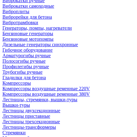
Виброкатки ручные
Виброкатки самоходные
Виброплиты
Виброрейки для бетона
Вибротрамбовки
Генераторы, помпы, нагреватели
Бензиновые генераторы
Бензиновые мотопомпы
Дизельные генераторы синхронные
Гибочное оборудование
Арматурогибы ручные
Полосогибы ручные
Профилегибы ручные
Трубогибы ручные
Гладилки для бетона
Компрессоры
Компрессоры воздушные ременные 220V
Компрессоры воздушные ременные 380V
Лестницы, стремянки, вышки-туры
Вышки-туры
Лестницы двухсекционные
Лестницы приставные
Лестницы трехсекционные
Лестницы-трансформеры
Стремянки