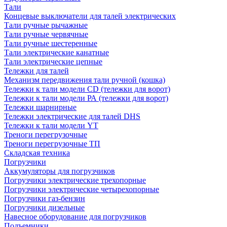
Тали
Концевые выключатели для талей электрических
Тали ручные рычажные
Тали ручные червячные
Тали ручные шестеренные
Тали электрические канатные
Тали электрические цепные
Тележки для талей
Механизм передвижения тали ручной (кошка)
Тележки к тали модели CD (тележки для ворот)
Тележки к тали модели РА (тележки для ворот)
Тележки шарнирные
Тележки электрические для талей DHS
Тележки к тали модели YT
Треноги перегрузочные
Треноги перегрузочные ТП
Складская техника
Погрузчики
Аккумуляторы для погрузчиков
Погрузчики электрические трехопорные
Погрузчики электрические четырехопорные
Погрузчики газ-бензин
Погрузчики дизельные
Навесное оборудование для погрузчиков
Подъемники