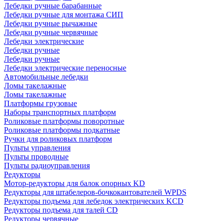
Лебедки ручные барабанные
Лебедки ручные для монтажа СИП
Лебедки ручные рычажные
Лебедки ручные червячные
Лебедки электрические
Лебедки ручные
Лебедки ручные
Лебедки электрические переносные
Автомобильные лебедки
Ломы такелажные
Ломы такелажные
Платформы грузовые
Наборы транспортных платформ
Роликовые платформы поворотные
Роликовые платформы подкатные
Ручки для роликовых платформ
Пульты управления
Пульты проводные
Пульты радиоуправления
Редукторы
Мотор-редукторы для балок опорных KD
Редукторы для штабелеров-бочкокантователей WPDS
Редукторы подъема для лебедок электрических KCD
Редукторы подъема для талей CD
Редукторы червячные