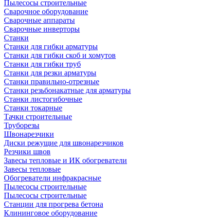
Пылесосы строительные
Сварочное оборудование
Сварочные аппараты
Сварочные инверторы
Станки
Станки для гибки арматуры
Станки для гибки скоб и хомутов
Станки для гибки труб
Станки для резки арматуры
Станки правильно-отрезные
Станки резьбонакатные для арматуры
Станки листогибочные
Станки токарные
Тачки строительные
Труборезы
Швонарезчики
Диски режущие для швонарезчиков
Резчики швов
Завесы тепловые и ИК обогреватели
Завесы тепловые
Обогреватели инфракрасные
Пылесосы строительные
Пылесосы строительные
Станции для прогрева бетона
Клининговое оборудование