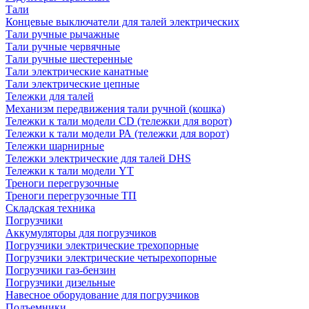
Тали
Концевые выключатели для талей электрических
Тали ручные рычажные
Тали ручные червячные
Тали ручные шестеренные
Тали электрические канатные
Тали электрические цепные
Тележки для талей
Механизм передвижения тали ручной (кошка)
Тележки к тали модели CD (тележки для ворот)
Тележки к тали модели РА (тележки для ворот)
Тележки шарнирные
Тележки электрические для талей DHS
Тележки к тали модели YT
Треноги перегрузочные
Треноги перегрузочные ТП
Складская техника
Погрузчики
Аккумуляторы для погрузчиков
Погрузчики электрические трехопорные
Погрузчики электрические четырехопорные
Погрузчики газ-бензин
Погрузчики дизельные
Навесное оборудование для погрузчиков
Подъемники