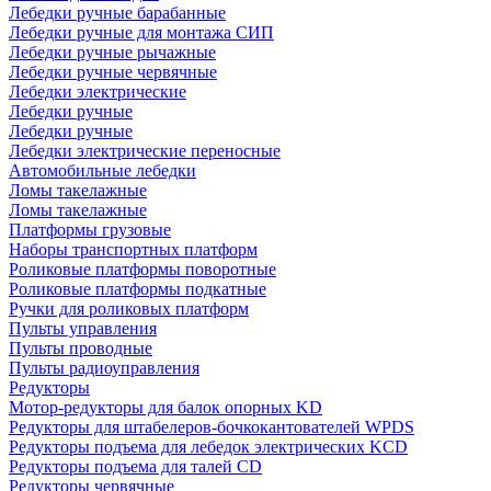
Лебедки ручные барабанные
Лебедки ручные для монтажа СИП
Лебедки ручные рычажные
Лебедки ручные червячные
Лебедки электрические
Лебедки ручные
Лебедки ручные
Лебедки электрические переносные
Автомобильные лебедки
Ломы такелажные
Ломы такелажные
Платформы грузовые
Наборы транспортных платформ
Роликовые платформы поворотные
Роликовые платформы подкатные
Ручки для роликовых платформ
Пульты управления
Пульты проводные
Пульты радиоуправления
Редукторы
Мотор-редукторы для балок опорных KD
Редукторы для штабелеров-бочкокантователей WPDS
Редукторы подъема для лебедок электрических KCD
Редукторы подъема для талей CD
Редукторы червячные