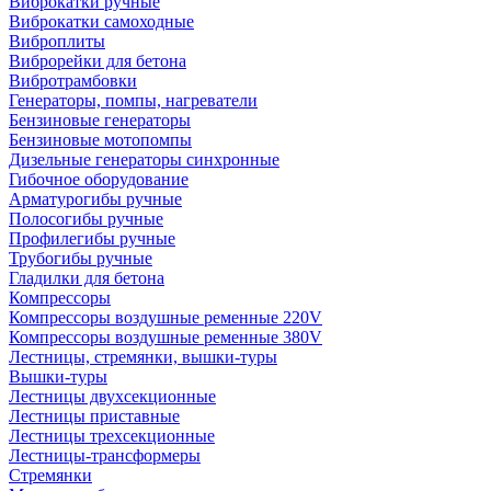
Виброкатки ручные
Виброкатки самоходные
Виброплиты
Виброрейки для бетона
Вибротрамбовки
Генераторы, помпы, нагреватели
Бензиновые генераторы
Бензиновые мотопомпы
Дизельные генераторы синхронные
Гибочное оборудование
Арматурогибы ручные
Полосогибы ручные
Профилегибы ручные
Трубогибы ручные
Гладилки для бетона
Компрессоры
Компрессоры воздушные ременные 220V
Компрессоры воздушные ременные 380V
Лестницы, стремянки, вышки-туры
Вышки-туры
Лестницы двухсекционные
Лестницы приставные
Лестницы трехсекционные
Лестницы-трансформеры
Стремянки