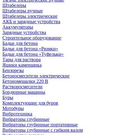
Штабелеры
Штабелеры ручные
Штабелеры электрические
АКБ и зарядные устройства
Аккумуляторы
Зарядные устройства
Строительное оборудование
Бадьи для бетона
Бадьи для бетона «Рюмки»
Бадьи для бетона «Туфельки»
Тары для раствора
Ящики каменщика
Бензорезы
Бетоносмесители электрические
Бетономешалки 220 В
Растворосмесители
Бордюрные машины
Буры
Комплектующие для буров
Мотобуры
Вибротехника
Вибраторы глубинные
Вибраторы глубинные портативные
Вибраторы глубинные с гибким валом