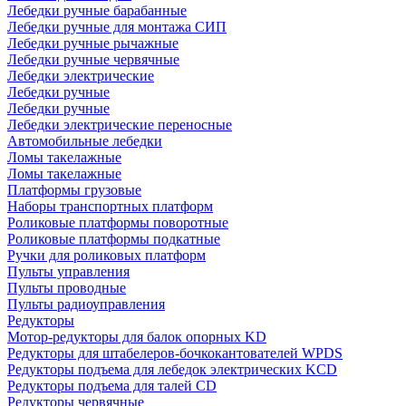
Лебедки ручные барабанные
Лебедки ручные для монтажа СИП
Лебедки ручные рычажные
Лебедки ручные червячные
Лебедки электрические
Лебедки ручные
Лебедки ручные
Лебедки электрические переносные
Автомобильные лебедки
Ломы такелажные
Ломы такелажные
Платформы грузовые
Наборы транспортных платформ
Роликовые платформы поворотные
Роликовые платформы подкатные
Ручки для роликовых платформ
Пульты управления
Пульты проводные
Пульты радиоуправления
Редукторы
Мотор-редукторы для балок опорных KD
Редукторы для штабелеров-бочкокантователей WPDS
Редукторы подъема для лебедок электрических KCD
Редукторы подъема для талей CD
Редукторы червячные