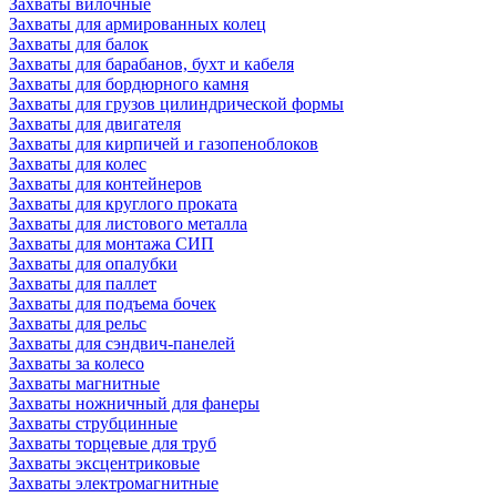
Захваты вилочные
Захваты для армированных колец
Захваты для балок
Захваты для барабанов, бухт и кабеля
Захваты для бордюрного камня
Захваты для грузов цилиндрической формы
Захваты для двигателя
Захваты для кирпичей и газопеноблоков
Захваты для колес
Захваты для контейнеров
Захваты для круглого проката
Захваты для листового металла
Захваты для монтажа СИП
Захваты для опалубки
Захваты для паллет
Захваты для подъема бочек
Захваты для рельс
Захваты для сэндвич-панелей
Захваты за колесо
Захваты магнитные
Захваты ножничный для фанеры
Захваты струбцинные
Захваты торцевые для труб
Захваты эксцентриковые
Захваты электромагнитные