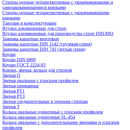
Стропы цепные четырехветвевые с укорачивающими и
самозакрывающимися крюками
Стропы цепные четырехветвевые с укорачивающими
крюками
Такелаж и комплектующие
Втулки алюминиевые для строп
Втулки алюминиевые для производства строп DIN3093
Зажимы канатные винтовые
Зажимы канатные DIN 1142 (грузовая серия)
Зажимы канатные DIN 741 (легкая серия)
Коуши
Коуши DIN 6899
Коуши ГОСТ 2224-93
Крюки, звенья, кольца для стропов
Звенья О
Звенья овальные с плоским профилем
Звенья приварные
Звенья РТ1
Звенья РТ3
Звенья соединительные к цепным стропам
Звенья Т
Кольца овальные одиночные c плоским профилем
Кольца овальные одиночные SL-454
Кольца овальные с дополнительными звеньями и плоским
профилем