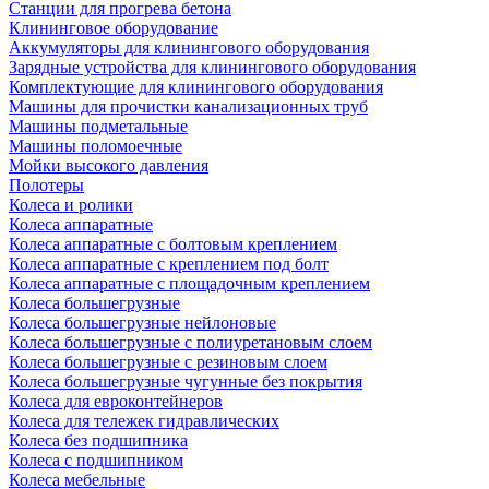
Станции для прогрева бетона
Клининговое оборудование
Аккумуляторы для клинингового оборудования
Зарядные устройства для клинингового оборудования
Комплектующие для клинингового оборудования
Машины для прочистки канализационных труб
Машины подметальные
Машины поломоечные
Мойки высокого давления
Полотеры
Колеса и ролики
Колеса аппаратные
Колеса аппаратные с болтовым креплением
Колеса аппаратные с креплением под болт
Колеса аппаратные с площадочным креплением
Колеса большегрузные
Колеса большегрузные нейлоновые
Колеса большегрузные с полиуретановым слоем
Колеса большегрузные с резиновым слоем
Колеса большегрузные чугунные без покрытия
Колеса для евроконтейнеров
Колеса для тележек гидравлических
Колеса без подшипника
Колеса с подшипником
Колеса мебельные