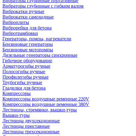
Вибраторы глубинные портативные
Вибраторы глубинные с гибким валом
Виброкатки ручные
Виброкатки самоходные
Виброплиты
Виброрейки для бетона
Вибротрамбовки
Генераторы, помпы, нагреватели
Бензиновые генераторы
Бензиновые мотопомпы
Дизельные генераторы синхронные
Гибочное оборудование
Арматурогибы ручные
Полосогибы ручные
Профилегибы ручные
Трубогибы ручные
Гладилки для бетона
Компрессоры
Компрессоры воздушные ременные 220V
Компрессоры воздушные ременные 380V
Лестницы, стремянки, вышки-туры
Вышки-туры
Лестницы двухсекционные
Лестницы приставные
Лестницы трехсекционные