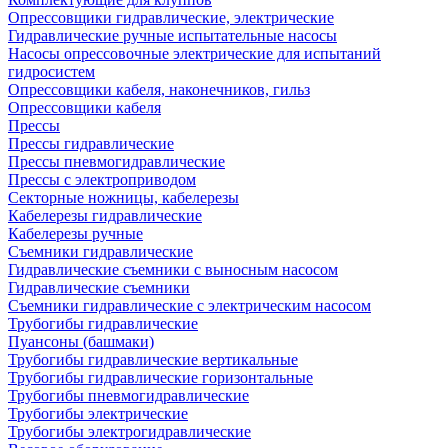
Опрессовщики гидравлические, электрические
Гидравлические ручные испытательные насосы
Насосы опрессовочные электрические для испытаний
гидросистем
Опрессовщики кабеля, наконечников, гильз
Опрессовщики кабеля
Прессы
Прессы гидравлические
Прессы пневмогидравлические
Прессы с электроприводом
Секторные ножницы, кабелерезы
Кабелерезы гидравлические
Кабелерезы ручные
Съемники гидравлические
Гидравлические cъемники с выносным насосом
Гидравлические съемники
Съемники гидравлические с электрическим насосом
Трубогибы гидравлические
Пуансоны (башмаки)
Трубогибы гидравлические вертикальные
Трубогибы гидравлические горизонтальные
Трубогибы пневмогидравлические
Трубогибы электрические
Трубогибы электрогидравлические