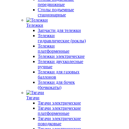
передвижные
Столы подъемные
стационарные
Тележки
Запчасти для тележки
Тележки
гидравлические (роклы)
Тележки
платформенные
Тележки электрические
Тележки двухколесные
ручные
Тележки для газовых
баллонов
Тележки для бочек
(бочкокаты)
Тягачи
Тягачи электрические
Тягачи электрические
платформенные
Тягачи электрические
поводковые
Тягачи электрические