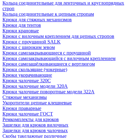
Кольца соединительные для ленточных и круглопрядных
строп
Кольца соединительные к цепным стропам
Крюки для стяжных механизмов
Крюки для тентов
Крюки крановые
Крюки с вилочным креплением для цепных стропов
Крюки с проушиной SALK
Крюки с широким зевом
Крюки самозакрывающиеся с проушиной
Крюки самозакрывающийся с вилочным креплением
Крюки самозащёлкивающиеся с вертлюгом
Крюки скользящие (чокерные)
Крюки укорачивающие
Крюки чалочные 320C
Крюки чалочные модели 320А
Крюки чалочные поворотные модели 322А
Стяжные механизмы
Укоротители цепные клешневые
Крюки праварные
Крюки чалочные ГОСТ
Ремкомплекты для крюков
Защелки для крюков вилочных
Защелки для крюков чалочных
Скобы такелажные различные