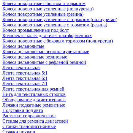
Колеса поворотные с болтом и тормозом
Колеса поворотные усиленные (полиуретан)
Колеса поворотные усиленные (резина)
Колеса поворотные усиленные с тормозом (полиуретан)
Колеса поворотные усиленные с тормозом (резина)
Колеса промышленные под болт
Комплекты колес для телег платформенных
Колеса поворотные c боковым тормозом (полиуретан)
Колеса цельнолитые
Колеса цельнолитые пенополиуретановые
Колеса цельнолитые резиновые
Колеса цельнолитые с рефленой резиной
Лента текстильная
Лента текстильная 5:1
Лента текстильная 6:1
Лента текстильная 7:1
Лента текстильная для ремней
Нить для текстильных стропов
Оборудование для автосервиса
Лежаки подкатные ремонтные
Подставки под авто
Растяжки гидравлические
Стенды для ремонта двигателей
Стойки трансмиссионные
Стяжки пружин