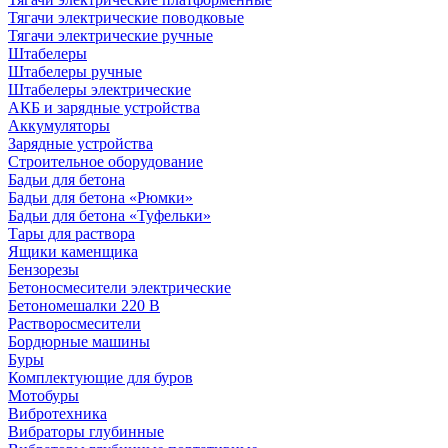
Тягачи электрические поводковые
Тягачи электрические ручные
Штабелеры
Штабелеры ручные
Штабелеры электрические
АКБ и зарядные устройства
Аккумуляторы
Зарядные устройства
Строительное оборудование
Бадьи для бетона
Бадьи для бетона «Рюмки»
Бадьи для бетона «Туфельки»
Тары для раствора
Ящики каменщика
Бензорезы
Бетоносмесители электрические
Бетономешалки 220 В
Растворосмесители
Бордюрные машины
Буры
Комплектующие для буров
Мотобуры
Вибротехника
Вибраторы глубинные