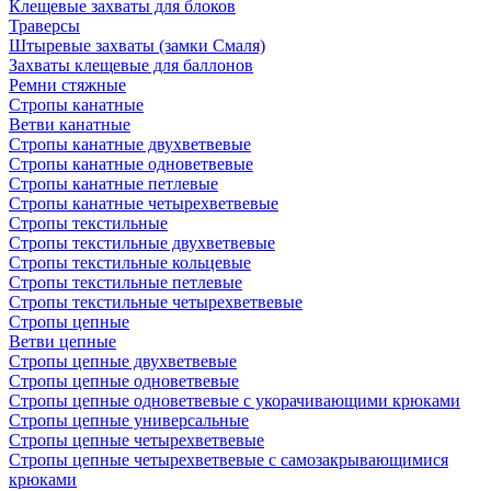
Клещевые захваты для блоков
Траверсы
Штыревые захваты (замки Смаля)
Захваты клещевые для баллонов
Ремни стяжные
Стропы канатные
Ветви канатные
Стропы канатные двухветвевые
Стропы канатные одноветвевые
Стропы канатные петлевые
Стропы канатные четырехветвевые
Стропы текстильные
Стропы текстильные двухветвевые
Стропы текстильные кольцевые
Стропы текстильные петлевые
Стропы текстильные четырехветвевые
Стропы цепные
Ветви цепные
Стропы цепные двухветвевые
Стропы цепные одноветвевые
Стропы цепные одноветвевые с укорачивающими крюками
Стропы цепные универсальные
Стропы цепные четырехветвевые
Стропы цепные четырехветвевые с самозакрывающимися
крюками