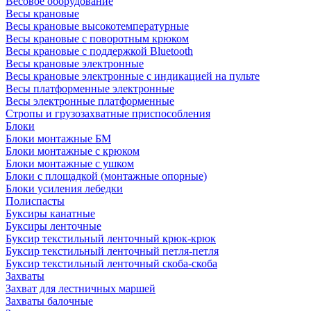
Весовое оборудование
Весы крановые
Весы крановые высокотемпературные
Весы крановые с поворотным крюком
Весы крановые с поддержкой Bluetooth
Весы крановые электронные
Весы крановые электронные с индикацией на пульте
Весы платформенные электронные
Весы электронные платформенные
Стропы и грузозахватные приспособления
Блоки
Блоки монтажные БМ
Блоки монтажные с крюком
Блоки монтажные с ушком
Блоки с площадкой (монтажные опорные)
Блоки усиления лебедки
Полиспасты
Буксиры канатные
Буксиры ленточные
Буксир текстильный ленточный крюк-крюк
Буксир текстильный ленточный петля-петля
Буксир текстильный ленточный скоба-скоба
Захваты
Захват для лестничных маршей
Захваты балочные