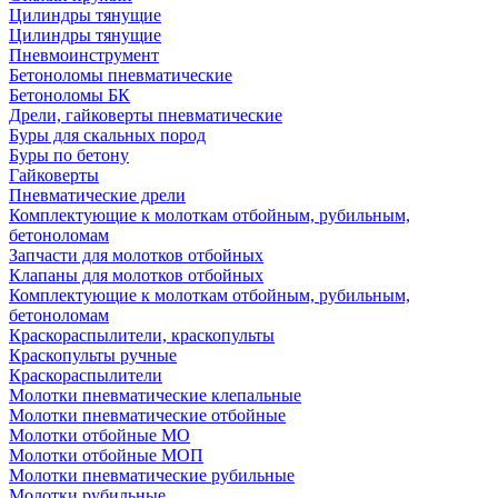
Цилиндры тянущие
Цилиндры тянущие
Пневмоинструмент
Бетоноломы пневматические
Бетоноломы БК
Дрели, гайковерты пневматические
Буры для скальных пород
Буры по бетону
Гайковерты
Пневматические дрели
Комплектующие к молоткам отбойным, рубильным,
бетоноломам
Запчасти для молотков отбойных
Клапаны для молотков отбойных
Комплектующие к молоткам отбойным, рубильным,
бетоноломам
Краскораспылители, краскопульты
Краскопульты ручные
Краскораспылители
Молотки пневматические клепальные
Молотки пневматические отбойные
Молотки отбойные МО
Молотки отбойные МОП
Молотки пневматические рубильные
Молотки рубильные