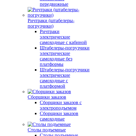
передвижные
Ричтраки (штабелеры-
погрузчики)
Ричтраки
электрические
самоходные с кабиной
Штабелеры-погрузчики
электрические
самоходные без
платформы
Штабелеры-погрузчики
электрические
самоходные с
платформой
Сборщики заказов
Сборщики заказов с
электроподъемом
Сборщики заказов
самоходные
Столы подъемные
Столы подъемные