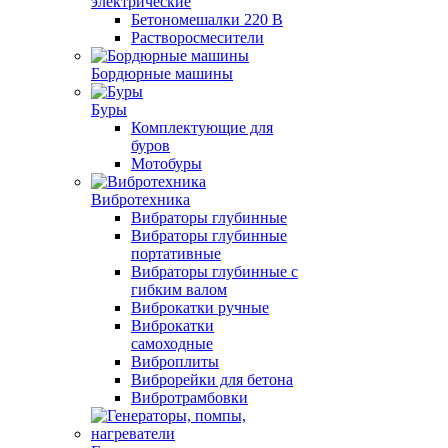
электрические
Бетономешалки 220 В
Растворосмесители
Бордюрные машины
Буры
Комплектующие для
буров
Мотобуры
Вибротехника
Вибраторы глубинные
Вибраторы глубинные
портативные
Вибраторы глубинные с
гибким валом
Виброкатки ручные
Виброкатки
самоходные
Виброплиты
Виброрейки для бетона
Вибротрамбовки