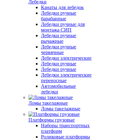
Лебедки
Канаты для лебедок
Лебедки ручные
барабанные
Лебедки ручные для
монтажа СИП
Лебедки ручные
рычажные
Лебедки ручные
червячные
Лебедки электрические
Лебедки ручные
Лебедки ручные
Лебедки электрические
переносные
Автомобильные
лебедки
Ломы такелажные
Ломы такелажные
Платформы грузовые
Наборы транспортных
платформ
Роликовые платформы