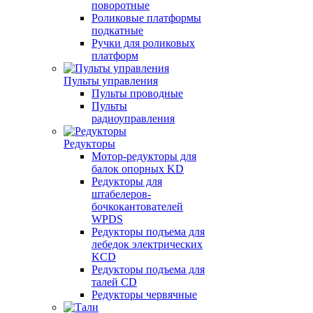
поворотные
Роликовые платформы
подкатные
Ручки для роликовых
платформ
Пульты управления
Пульты проводные
Пульты
радиоуправления
Редукторы
Мотор-редукторы для
балок опорных KD
Редукторы для
штабелеров-
бочкокантователей
WPDS
Редукторы подъема для
лебедок электрических
KCD
Редукторы подъема для
талей CD
Редукторы червячные