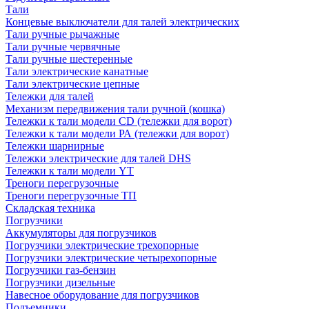
Тали
Концевые выключатели для талей электрических
Тали ручные рычажные
Тали ручные червячные
Тали ручные шестеренные
Тали электрические канатные
Тали электрические цепные
Тележки для талей
Механизм передвижения тали ручной (кошка)
Тележки к тали модели CD (тележки для ворот)
Тележки к тали модели РА (тележки для ворот)
Тележки шарнирные
Тележки электрические для талей DHS
Тележки к тали модели YT
Треноги перегрузочные
Треноги перегрузочные ТП
Складская техника
Погрузчики
Аккумуляторы для погрузчиков
Погрузчики электрические трехопорные
Погрузчики электрические четырехопорные
Погрузчики газ-бензин
Погрузчики дизельные
Навесное оборудование для погрузчиков
Подъемники