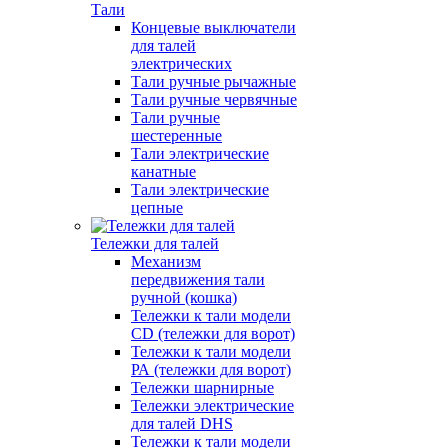
Тали
Концевые выключатели
для талей
электрических
Тали ручные рычажные
Тали ручные червячные
Тали ручные
шестеренные
Тали электрические
канатные
Тали электрические
цепные
Тележки для талей
Механизм
передвижения тали
ручной (кошка)
Тележки к тали модели
CD (тележки для ворот)
Тележки к тали модели
РА (тележки для ворот)
Тележки шарнирные
Тележки электрические
для талей DHS
Тележки к тали модели