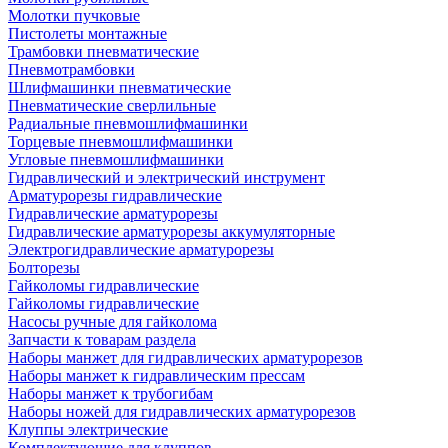
Молотки пучковые
Пистолеты монтажные
Трамбовки пневматические
Пневмотрамбовки
Шлифмашинки пневматические
Пневматические сверлильные
Радиальные пневмошлифмашинки
Торцевые пневмошлифмашинки
Угловые пневмошлифмашинки
Гидравлический и электрический инструмент
Арматурорезы гидравлические
Гидравлические арматурорезы
Гидравлические арматурорезы аккумуляторные
Электрогидравлические арматурорезы
Болторезы
Гайколомы гидравлические
Гайколомы гидравлические
Насосы ручные для гайколома
Запчасти к товарам раздела
Наборы манжет для гидравлических арматурорезов
Наборы манжет к гидравлическим прессам
Наборы манжет к трубогибам
Наборы ножей для гидравлических арматурорезов
Клуппы электрические
Комплектующие для клуппов