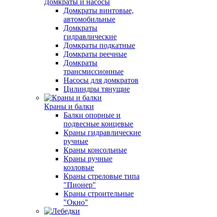
Домкраты и насосы
Домкраты винтовые,
автомобильные
Домкраты
гидравлические
Домкраты подкатные
Домкраты реечные
Домкраты
трансмиссионные
Насосы для домкратов
Цилиндры тянущие
Краны и балки
Балки опорные и
подвесные концевые
Краны гидравлические
ручные
Краны консольные
Краны ручные
козловые
Краны стреловые типа
"Пионер"
Краны строительные
"Окно"