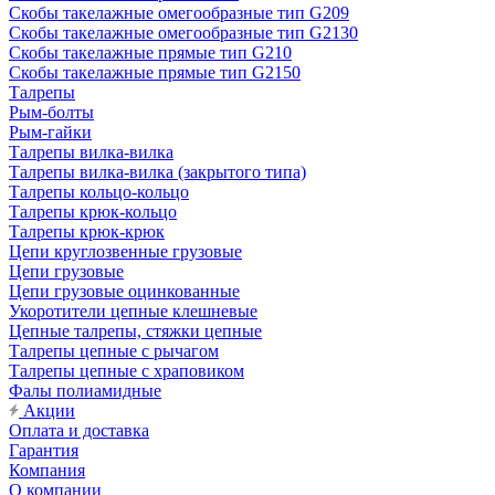
Скобы такелажные омегообразные тип G209
Скобы такелажные омегообразные тип G2130
Скобы такелажные прямые тип G210
Скобы такелажные прямые тип G2150
Талрепы
Рым-болты
Рым-гайки
Талрепы вилка-вилка
Талрепы вилка-вилка (закрытого типа)
Талрепы кольцо-кольцо
Талрепы крюк-кольцо
Талрепы крюк-крюк
Цепи круглозвенные грузовые
Цепи грузовые
Цепи грузовые оцинкованные
Укоротители цепные клешневые
Цепные талрепы, стяжки цепные
Талрепы цепные с рычагом
Талрепы цепные с храповиком
Фалы полиамидные
Акции
Оплата и доставка
Гарантия
Компания
О компании