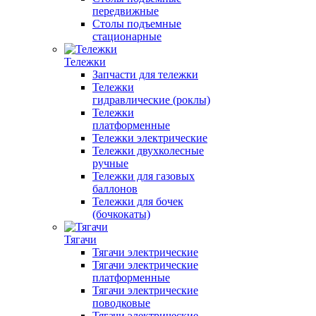
передвижные
Столы подъемные
стационарные
Тележки
Запчасти для тележки
Тележки
гидравлические (роклы)
Тележки
платформенные
Тележки электрические
Тележки двухколесные
ручные
Тележки для газовых
баллонов
Тележки для бочек
(бочкокаты)
Тягачи
Тягачи электрические
Тягачи электрические
платформенные
Тягачи электрические
поводковые
Тягачи электрические