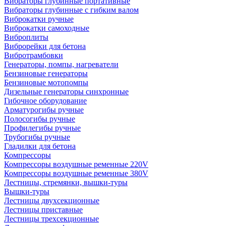
Вибраторы глубинные портативные
Вибраторы глубинные с гибким валом
Виброкатки ручные
Виброкатки самоходные
Виброплиты
Виброрейки для бетона
Вибротрамбовки
Генераторы, помпы, нагреватели
Бензиновые генераторы
Бензиновые мотопомпы
Дизельные генераторы синхронные
Гибочное оборудование
Арматурогибы ручные
Полосогибы ручные
Профилегибы ручные
Трубогибы ручные
Гладилки для бетона
Компрессоры
Компрессоры воздушные ременные 220V
Компрессоры воздушные ременные 380V
Лестницы, стремянки, вышки-туры
Вышки-туры
Лестницы двухсекционные
Лестницы приставные
Лестницы трехсекционные