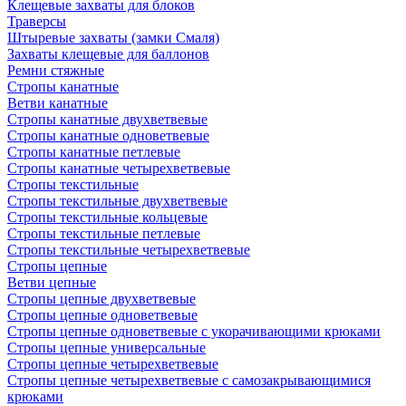
Клещевые захваты для блоков
Траверсы
Штыревые захваты (замки Смаля)
Захваты клещевые для баллонов
Ремни стяжные
Стропы канатные
Ветви канатные
Стропы канатные двухветвевые
Стропы канатные одноветвевые
Стропы канатные петлевые
Стропы канатные четырехветвевые
Стропы текстильные
Стропы текстильные двухветвевые
Стропы текстильные кольцевые
Стропы текстильные петлевые
Стропы текстильные четырехветвевые
Стропы цепные
Ветви цепные
Стропы цепные двухветвевые
Стропы цепные одноветвевые
Стропы цепные одноветвевые с укорачивающими крюками
Стропы цепные универсальные
Стропы цепные четырехветвевые
Стропы цепные четырехветвевые с самозакрывающимися
крюками