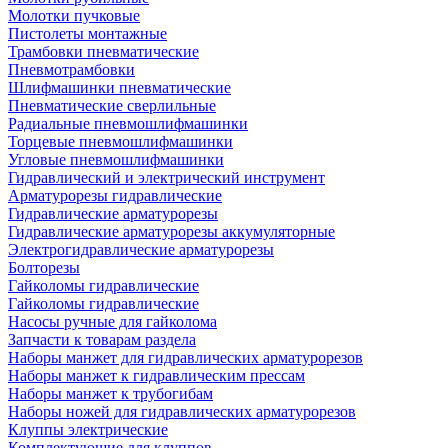
Молотки пучковые
Пистолеты монтажные
Трамбовки пневматические
Пневмотрамбовки
Шлифмашинки пневматические
Пневматические сверлильные
Радиальные пневмошлифмашинки
Торцевые пневмошлифмашинки
Угловые пневмошлифмашинки
Гидравлический и электрический инструмент
Арматурорезы гидравлические
Гидравлические арматурорезы
Гидравлические арматурорезы аккумуляторные
Электрогидравлические арматурорезы
Болторезы
Гайколомы гидравлические
Гайколомы гидравлические
Насосы ручные для гайколома
Запчасти к товарам раздела
Наборы манжет для гидравлических арматурорезов
Наборы манжет к гидравлическим прессам
Наборы манжет к трубогибам
Наборы ножей для гидравлических арматурорезов
Клуппы электрические
Комплектующие для клуппов