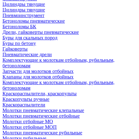
Цилиндры тянущие
Цилиндры тянущие
Пневмоинструмент
Бетоноломы пневматические
Бетоноломы БК
Дрели, гайковерты пневматические
Буры для скальных пород
Буры по бетону
Гайковерты
Пневматические дрели
Комплектующие к молоткам отбойным, рубильным,
бетоноломам
Запчасти для молотков отбойных
Клапаны для молотков отбойных
Комплектующие к молоткам отбойным, рубильным,
бетоноломам
Краскораспылители, краскопульты
Краскопульты ручные
Краскораспылители
Молотки пневматические клепальные
Молотки пневматические отбойные
Молотки отбойные МО
Молотки отбойные МОП
Молотки пневматические рубильные
Молотки рубильные