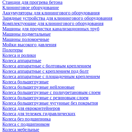
Станции для прогрева бетона
Клининговое оборудование
Аккумуляторы для клинингового оборудования
Зарядные устройства для клинингового оборудования
Комплектующие для клинингового оборудования
Машины для прочистки канализационных труб
Машины подметальные
Машины поломоечные
Мойки высокого давления
Полотеры
Колеса и ролики
Колеса аппаратные
Колеса аппаратные с болтовым креплением
Колеса аппаратные с креплением под болт
Колеса аппаратные с площадочным креплением
Колеса большегрузные
Колеса большегрузные нейлоновые
Колеса большегрузные с полиуретановым слоем
Колеса большегрузные с резиновым слоем
Колеса большегрузные чугунные без покрытия
Колеса для евроконтейнеров
Колеса для тележек гидравлических
Колеса без подшипника
Колеса с подшипником
Колеса мебельные