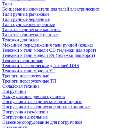
Тали
Концевые выключатели для талей электрических
Тали ручные рычажные
Тали ручные червячные
Тали ручные шестеренные
Тали электрические канатные
Тали электрические цепные
Тележки для талей
Механизм передвижения тали ручной (кошка)
Тележки к тали модели CD (тележки для ворот)
Тележки к тали модели РА (тележки для ворот)
Тележки шарнирные
Тележки электрические для талей DHS
Тележки к тали модели YT
Треноги перегрузочные
Треноги перегрузочные ТП
Складская техника
Погрузчики
Аккумуляторы для погрузчиков
Погрузчики электрические трехопорные
Погрузчики электрические четырехопорные
Погрузчики газ-бензин
Погрузчики дизельные
Навесное оборудование для погрузчиков
Подъемники