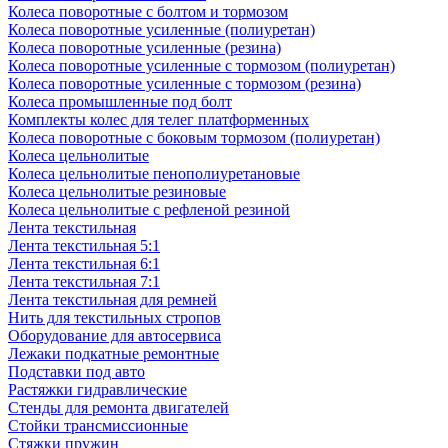
Колеса поворотные с болтом и тормозом
Колеса поворотные усиленные (полиуретан)
Колеса поворотные усиленные (резина)
Колеса поворотные усиленные с тормозом (полиуретан)
Колеса поворотные усиленные с тормозом (резина)
Колеса промышленные под болт
Комплекты колес для телег платформенных
Колеса поворотные c боковым тормозом (полиуретан)
Колеса цельнолитые
Колеса цельнолитые пенополиуретановые
Колеса цельнолитые резиновые
Колеса цельнолитые с рефленой резиной
Лента текстильная
Лента текстильная 5:1
Лента текстильная 6:1
Лента текстильная 7:1
Лента текстильная для ремней
Нить для текстильных стропов
Оборудование для автосервиса
Лежаки подкатные ремонтные
Подставки под авто
Растяжки гидравлические
Стенды для ремонта двигателей
Стойки трансмиссионные
Стяжки пружин