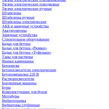
Тягачи электрические поводковые
Тягачи электрические ручные
Штабелеры
Штабелеры ручные
Штабелеры электрические
АКБ и зарядные устройства
Аккумуляторы
Зарядные устройства
Строительное оборудование
Бадьи для бетона
Бадьи для бетона «Рюмки»
Бадьи для бетона «Туфельки»
Тары для раствора
Ящики каменщика
Бензорезы
Бетоносмесители электрические
Бетономешалки 220 В
Растворосмесители
Бордюрные машины
Буры
Комплектующие для буров
Мотобуры
Вибротехника
Вибраторы глубинные