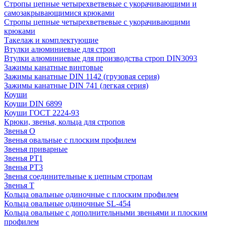
Стропы цепные четырехветвевые с укорачивающими и
самозакрывающимися крюками
Стропы цепные четырехветвевые с укорачивающими
крюками
Такелаж и комплектующие
Втулки алюминиевые для строп
Втулки алюминиевые для производства строп DIN3093
Зажимы канатные винтовые
Зажимы канатные DIN 1142 (грузовая серия)
Зажимы канатные DIN 741 (легкая серия)
Коуши
Коуши DIN 6899
Коуши ГОСТ 2224-93
Крюки, звенья, кольца для стропов
Звенья О
Звенья овальные с плоским профилем
Звенья приварные
Звенья РТ1
Звенья РТ3
Звенья соединительные к цепным стропам
Звенья Т
Кольца овальные одиночные c плоским профилем
Кольца овальные одиночные SL-454
Кольца овальные с дополнительными звеньями и плоским
профилем