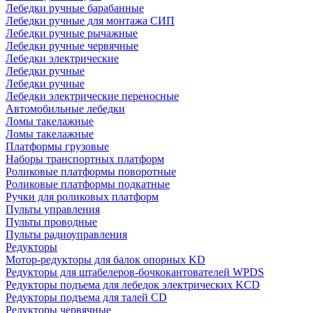
Лебедки ручные барабанные
Лебедки ручные для монтажа СИП
Лебедки ручные рычажные
Лебедки ручные червячные
Лебедки электрические
Лебедки ручные
Лебедки ручные
Лебедки электрические переносные
Автомобильные лебедки
Ломы такелажные
Ломы такелажные
Платформы грузовые
Наборы транспортных платформ
Роликовые платформы поворотные
Роликовые платформы подкатные
Ручки для роликовых платформ
Пульты управления
Пульты проводные
Пульты радиоуправления
Редукторы
Мотор-редукторы для балок опорных KD
Редукторы для штабелеров-бочкокантователей WPDS
Редукторы подъема для лебедок электрических KCD
Редукторы подъема для талей CD
Редукторы червячные