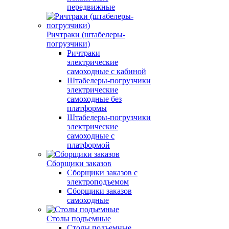
передвижные
Ричтраки (штабелеры-
погрузчики)
Ричтраки
электрические
самоходные с кабиной
Штабелеры-погрузчики
электрические
самоходные без
платформы
Штабелеры-погрузчики
электрические
самоходные с
платформой
Сборщики заказов
Сборщики заказов с
электроподъемом
Сборщики заказов
самоходные
Столы подъемные
Столы подъемные