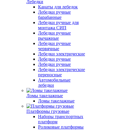
Лебедки
Канаты для лебедок
Лебедки ручные
барабанные
Лебедки ручные для
монтажа СИП
Лебедки ручные
рычажные
Лебедки ручные
червячные
Лебедки электрические
Лебедки ручные
Лебедки ручные
Лебедки электрические
переносные
Автомобильные
лебедки
Ломы такелажные
Ломы такелажные
Платформы грузовые
Наборы транспортных
платформ
Роликовые платформы