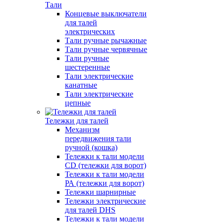
Тали
Концевые выключатели
для талей
электрических
Тали ручные рычажные
Тали ручные червячные
Тали ручные
шестеренные
Тали электрические
канатные
Тали электрические
цепные
Тележки для талей
Механизм
передвижения тали
ручной (кошка)
Тележки к тали модели
CD (тележки для ворот)
Тележки к тали модели
РА (тележки для ворот)
Тележки шарнирные
Тележки электрические
для талей DHS
Тележки к тали модели