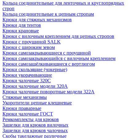
Кольца соединительные для ленточных и круглопрядных
строп
Кольца соединительные к цепным стропам
Крюки для стяжных механизмов
Крюки для тентов
Крюки крановые
Крюки с вилочным креплением для цепных стропов
Крюки с проушиной SALK
Крюки с широким зевом
Крюки самозакрывающиеся с проушиной
Крюки самозакрывающийся с вилочным креплением
Крюки самозащёлкивающиеся с вертлюгом
Крюки скользящие (чокерные)
Крюки укорачивающие
Крюки чалочные 320C
Крюки чалочные модели 320А
Крюки чалочные поворотные модели 322А
Стяжные механизмы
Укоротители цепные клешневые
Крюки праварные
Крюки чалочные ГОСТ
Ремкомплекты для крюков
Защелки для крюков вилочных
Защелки для крюков чалочных
Скобы такелажные различные