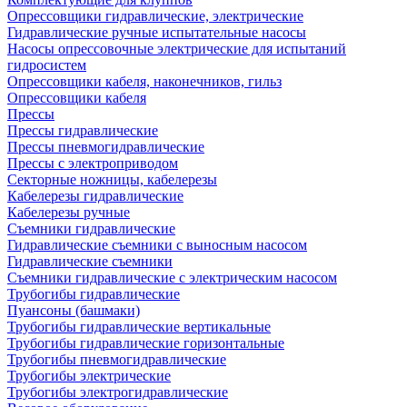
Опрессовщики гидравлические, электрические
Гидравлические ручные испытательные насосы
Насосы опрессовочные электрические для испытаний
гидросистем
Опрессовщики кабеля, наконечников, гильз
Опрессовщики кабеля
Прессы
Прессы гидравлические
Прессы пневмогидравлические
Прессы с электроприводом
Секторные ножницы, кабелерезы
Кабелерезы гидравлические
Кабелерезы ручные
Съемники гидравлические
Гидравлические cъемники с выносным насосом
Гидравлические съемники
Съемники гидравлические с электрическим насосом
Трубогибы гидравлические
Пуансоны (башмаки)
Трубогибы гидравлические вертикальные
Трубогибы гидравлические горизонтальные
Трубогибы пневмогидравлические
Трубогибы электрические
Трубогибы электрогидравлические