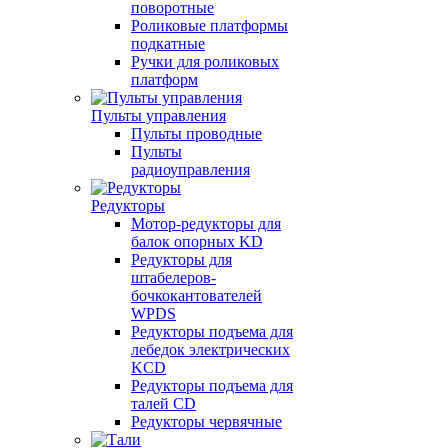
поворотные
Роликовые платформы
подкатные
Ручки для роликовых
платформ
Пульты управления
Пульты проводные
Пульты
радиоуправления
Редукторы
Мотор-редукторы для
балок опорных KD
Редукторы для
штабелеров-
бочкокантователей
WPDS
Редукторы подъема для
лебедок электрических
KCD
Редукторы подъема для
талей CD
Редукторы червячные