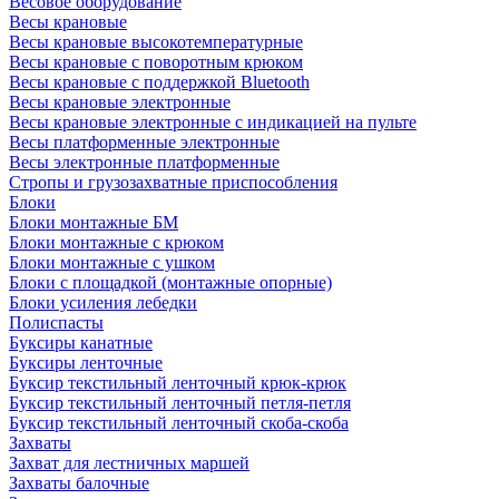
Весовое оборудование
Весы крановые
Весы крановые высокотемпературные
Весы крановые с поворотным крюком
Весы крановые с поддержкой Bluetooth
Весы крановые электронные
Весы крановые электронные с индикацией на пульте
Весы платформенные электронные
Весы электронные платформенные
Стропы и грузозахватные приспособления
Блоки
Блоки монтажные БМ
Блоки монтажные с крюком
Блоки монтажные с ушком
Блоки с площадкой (монтажные опорные)
Блоки усиления лебедки
Полиспасты
Буксиры канатные
Буксиры ленточные
Буксир текстильный ленточный крюк-крюк
Буксир текстильный ленточный петля-петля
Буксир текстильный ленточный скоба-скоба
Захваты
Захват для лестничных маршей
Захваты балочные