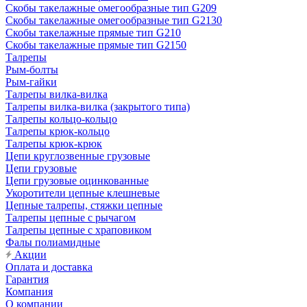
Скобы такелажные омегообразные тип G209
Скобы такелажные омегообразные тип G2130
Скобы такелажные прямые тип G210
Скобы такелажные прямые тип G2150
Талрепы
Рым-болты
Рым-гайки
Талрепы вилка-вилка
Талрепы вилка-вилка (закрытого типа)
Талрепы кольцо-кольцо
Талрепы крюк-кольцо
Талрепы крюк-крюк
Цепи круглозвенные грузовые
Цепи грузовые
Цепи грузовые оцинкованные
Укоротители цепные клешневые
Цепные талрепы, стяжки цепные
Талрепы цепные с рычагом
Талрепы цепные с храповиком
Фалы полиамидные
Акции
Оплата и доставка
Гарантия
Компания
О компании