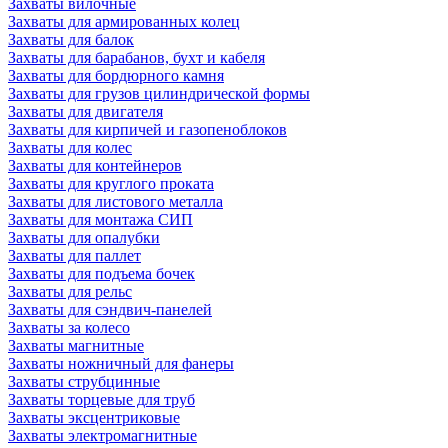
Захваты вилочные
Захваты для армированных колец
Захваты для балок
Захваты для барабанов, бухт и кабеля
Захваты для бордюрного камня
Захваты для грузов цилиндрической формы
Захваты для двигателя
Захваты для кирпичей и газопеноблоков
Захваты для колес
Захваты для контейнеров
Захваты для круглого проката
Захваты для листового металла
Захваты для монтажа СИП
Захваты для опалубки
Захваты для паллет
Захваты для подъема бочек
Захваты для рельс
Захваты для сэндвич-панелей
Захваты за колесо
Захваты магнитные
Захваты ножничный для фанеры
Захваты струбцинные
Захваты торцевые для труб
Захваты эксцентриковые
Захваты электромагнитные