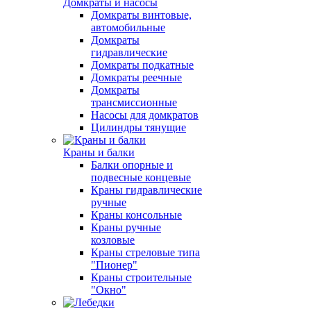
Домкраты и насосы
Домкраты винтовые,
автомобильные
Домкраты
гидравлические
Домкраты подкатные
Домкраты реечные
Домкраты
трансмиссионные
Насосы для домкратов
Цилиндры тянущие
Краны и балки
Балки опорные и
подвесные концевые
Краны гидравлические
ручные
Краны консольные
Краны ручные
козловые
Краны стреловые типа
"Пионер"
Краны строительные
"Окно"