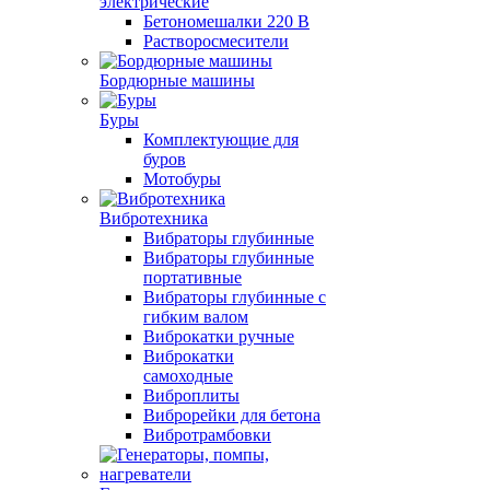
электрические
Бетономешалки 220 В
Растворосмесители
Бордюрные машины
Буры
Комплектующие для
буров
Мотобуры
Вибротехника
Вибраторы глубинные
Вибраторы глубинные
портативные
Вибраторы глубинные с
гибким валом
Виброкатки ручные
Виброкатки
самоходные
Виброплиты
Виброрейки для бетона
Вибротрамбовки