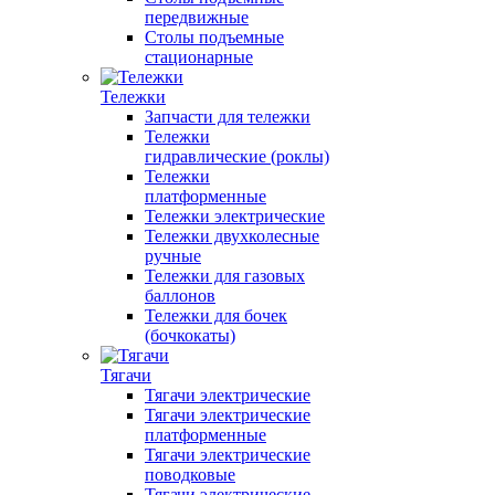
передвижные
Столы подъемные
стационарные
Тележки
Запчасти для тележки
Тележки
гидравлические (роклы)
Тележки
платформенные
Тележки электрические
Тележки двухколесные
ручные
Тележки для газовых
баллонов
Тележки для бочек
(бочкокаты)
Тягачи
Тягачи электрические
Тягачи электрические
платформенные
Тягачи электрические
поводковые
Тягачи электрические