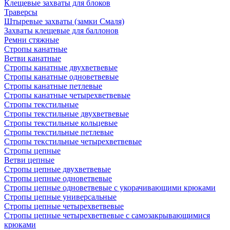
Клещевые захваты для блоков
Траверсы
Штыревые захваты (замки Смаля)
Захваты клещевые для баллонов
Ремни стяжные
Стропы канатные
Ветви канатные
Стропы канатные двухветвевые
Стропы канатные одноветвевые
Стропы канатные петлевые
Стропы канатные четырехветвевые
Стропы текстильные
Стропы текстильные двухветвевые
Стропы текстильные кольцевые
Стропы текстильные петлевые
Стропы текстильные четырехветвевые
Стропы цепные
Ветви цепные
Стропы цепные двухветвевые
Стропы цепные одноветвевые
Стропы цепные одноветвевые с укорачивающими крюками
Стропы цепные универсальные
Стропы цепные четырехветвевые
Стропы цепные четырехветвевые с самозакрывающимися
крюками