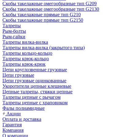
Скобы такелажные омегообразные тип G209
Скобы такелажные омегообразные тип G2130
Скобы такелажные прямые тип G210
Скобы такелажные прямые тип G2150
Талрепы
Рым-болты
Рым-гайки
Талрепы вилка-вилка
Талрепы вилка-вилка (закрытого типа)
Талрепы кольцо-кольцо
Талрепы крюк-кольцо
Талрепы крюк-крюк
Цепи круглозвенные грузовые
Цепи грузовые
Цепи грузовые оцинкованные
Укоротители цепные клешневые
Цепные талрепы, стяжки цепные
Талрепы цепные с рычагом
Талрепы цепные с храповиком
Фалы полиамидные
Акции
Оплата и доставка
Гарантия
Компания
О компании