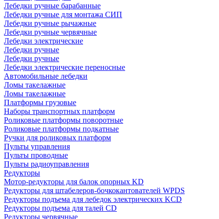
Лебедки ручные барабанные
Лебедки ручные для монтажа СИП
Лебедки ручные рычажные
Лебедки ручные червячные
Лебедки электрические
Лебедки ручные
Лебедки ручные
Лебедки электрические переносные
Автомобильные лебедки
Ломы такелажные
Ломы такелажные
Платформы грузовые
Наборы транспортных платформ
Роликовые платформы поворотные
Роликовые платформы подкатные
Ручки для роликовых платформ
Пульты управления
Пульты проводные
Пульты радиоуправления
Редукторы
Мотор-редукторы для балок опорных KD
Редукторы для штабелеров-бочкокантователей WPDS
Редукторы подъема для лебедок электрических KCD
Редукторы подъема для талей CD
Редукторы червячные