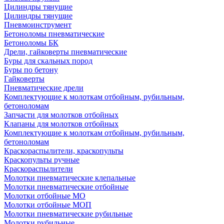
Цилиндры тянущие
Цилиндры тянущие
Пневмоинструмент
Бетоноломы пневматические
Бетоноломы БК
Дрели, гайковерты пневматические
Буры для скальных пород
Буры по бетону
Гайковерты
Пневматические дрели
Комплектующие к молоткам отбойным, рубильным,
бетоноломам
Запчасти для молотков отбойных
Клапаны для молотков отбойных
Комплектующие к молоткам отбойным, рубильным,
бетоноломам
Краскораспылители, краскопульты
Краскопульты ручные
Краскораспылители
Молотки пневматические клепальные
Молотки пневматические отбойные
Молотки отбойные МО
Молотки отбойные МОП
Молотки пневматические рубильные
Молотки рубильные