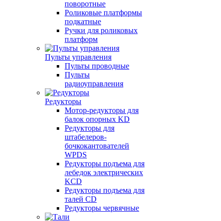
поворотные
Роликовые платформы
подкатные
Ручки для роликовых
платформ
Пульты управления
Пульты проводные
Пульты
радиоуправления
Редукторы
Мотор-редукторы для
балок опорных KD
Редукторы для
штабелеров-
бочкокантователей
WPDS
Редукторы подъема для
лебедок электрических
KCD
Редукторы подъема для
талей CD
Редукторы червячные