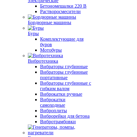
электрические
Бетономешалки 220 В
Растворосмесители
Бордюрные машины
Буры
Комплектующие для
буров
Мотобуры
Вибротехника
Вибраторы глубинные
Вибраторы глубинные
портативные
Вибраторы глубинные с
гибким валом
Виброкатки ручные
Виброкатки
самоходные
Виброплиты
Виброрейки для бетона
Вибротрамбовки