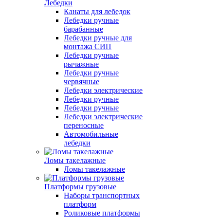
Лебедки
Канаты для лебедок
Лебедки ручные
барабанные
Лебедки ручные для
монтажа СИП
Лебедки ручные
рычажные
Лебедки ручные
червячные
Лебедки электрические
Лебедки ручные
Лебедки ручные
Лебедки электрические
переносные
Автомобильные
лебедки
Ломы такелажные
Ломы такелажные
Платформы грузовые
Наборы транспортных
платформ
Роликовые платформы