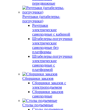
передвижные
Ричтраки (штабелеры-
погрузчики)
Ричтраки
электрические
самоходные с кабиной
Штабелеры-погрузчики
электрические
самоходные без
платформы
Штабелеры-погрузчики
электрические
самоходные с
платформой
Сборщики заказов
Сборщики заказов с
электроподъемом
Сборщики заказов
самоходные
Столы подъемные
Столы подъемные