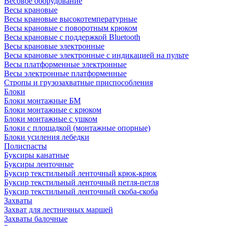
Весовое оборудование
Весы крановые
Весы крановые высокотемпературные
Весы крановые с поворотным крюком
Весы крановые с поддержкой Bluetooth
Весы крановые электронные
Весы крановые электронные с индикацией на пульте
Весы платформенные электронные
Весы электронные платформенные
Стропы и грузозахватные приспособления
Блоки
Блоки монтажные БМ
Блоки монтажные с крюком
Блоки монтажные с ушком
Блоки с площадкой (монтажные опорные)
Блоки усиления лебедки
Полиспасты
Буксиры канатные
Буксиры ленточные
Буксир текстильный ленточный крюк-крюк
Буксир текстильный ленточный петля-петля
Буксир текстильный ленточный скоба-скоба
Захваты
Захват для лестничных маршей
Захваты балочные