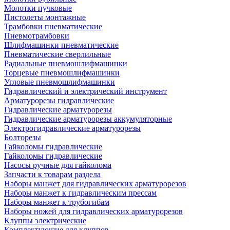
Молотки пучковые
Пистолеты монтажные
Трамбовки пневматические
Пневмотрамбовки
Шлифмашинки пневматические
Пневматические сверлильные
Радиальные пневмошлифмашинки
Торцевые пневмошлифмашинки
Угловые пневмошлифмашинки
Гидравлический и электрический инструмент
Арматурорезы гидравлические
Гидравлические арматурорезы
Гидравлические арматурорезы аккумуляторные
Электрогидравлические арматурорезы
Болторезы
Гайколомы гидравлические
Гайколомы гидравлические
Насосы ручные для гайколома
Запчасти к товарам раздела
Наборы манжет для гидравлических арматурорезов
Наборы манжет к гидравлическим прессам
Наборы манжет к трубогибам
Наборы ножей для гидравлических арматурорезов
Клуппы электрические
Комплектующие для клуппов