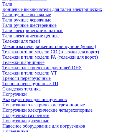
Тали
Концевые выключатели для талей электрических
Тали ручные рычажные
Тали ручные червячные
Тали ручные шестеренные
Тали электрические канатные
Тали электрические цепные
Тележки для талей
Механизм передвижения тали ручной (кошка)
Тележки к тали модели CD (тележки для ворот)
Тележки к тали модели РА (тележки для ворот)
Тележки шарнирные
Тележки электрические для талей DHS
Тележки к тали модели YT
Треноги перегрузочные
Треноги перегрузочные ТП
Складская техника
Погрузчики
Аккумуляторы для погрузчиков
Погрузчики электрические трехопорные
Погрузчики электрические четырехопорные
Погрузчики газ-бензин
Погрузчики дизельные
Навесное оборудование для погрузчиков
Подъемники