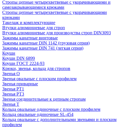
Стропы цепные четырехветвевые с укорачивающими и
самозакрывающимися крюками
Стропы цепные четырехветвевые с укорачивающими
крюками
Такелаж и комплектующие
Втулки алюминиевые для строп
Втулки алюминиевые для производства строп DIN3093
Зажимы канатные винтовые
Зажимы канатные DIN 1142 (грузовая серия)
Зажимы канатные DIN 741 (легкая серия)
Коуши
Коуши DIN 6899
Коуши ГОСТ 2224-93
Крюки, звенья, кольца для стропов
Звенья О
Звенья овальные с плоским профилем
Звенья приварные
Звенья РТ1
Звенья РТ3
Звенья соединительные к цепным стропам
Звенья Т
Кольца овальные одиночные c плоским профилем
Кольца овальные одиночные SL-454
Кольца овальные с дополнительными звеньями и плоским
профилем