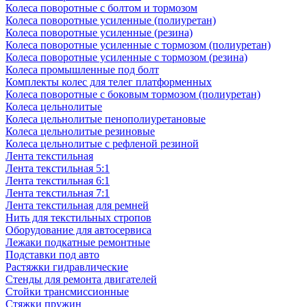
Колеса поворотные с болтом и тормозом
Колеса поворотные усиленные (полиуретан)
Колеса поворотные усиленные (резина)
Колеса поворотные усиленные с тормозом (полиуретан)
Колеса поворотные усиленные с тормозом (резина)
Колеса промышленные под болт
Комплекты колес для телег платформенных
Колеса поворотные c боковым тормозом (полиуретан)
Колеса цельнолитые
Колеса цельнолитые пенополиуретановые
Колеса цельнолитые резиновые
Колеса цельнолитые с рефленой резиной
Лента текстильная
Лента текстильная 5:1
Лента текстильная 6:1
Лента текстильная 7:1
Лента текстильная для ремней
Нить для текстильных стропов
Оборудование для автосервиса
Лежаки подкатные ремонтные
Подставки под авто
Растяжки гидравлические
Стенды для ремонта двигателей
Стойки трансмиссионные
Стяжки пружин