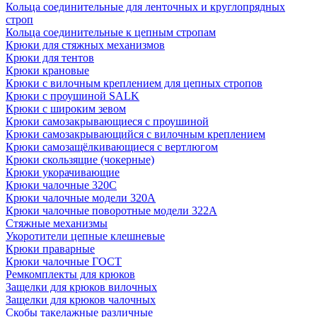
Кольца соединительные для ленточных и круглопрядных
строп
Кольца соединительные к цепным стропам
Крюки для стяжных механизмов
Крюки для тентов
Крюки крановые
Крюки с вилочным креплением для цепных стропов
Крюки с проушиной SALK
Крюки с широким зевом
Крюки самозакрывающиеся с проушиной
Крюки самозакрывающийся с вилочным креплением
Крюки самозащёлкивающиеся с вертлюгом
Крюки скользящие (чокерные)
Крюки укорачивающие
Крюки чалочные 320C
Крюки чалочные модели 320А
Крюки чалочные поворотные модели 322А
Стяжные механизмы
Укоротители цепные клешневые
Крюки праварные
Крюки чалочные ГОСТ
Ремкомплекты для крюков
Защелки для крюков вилочных
Защелки для крюков чалочных
Скобы такелажные различные