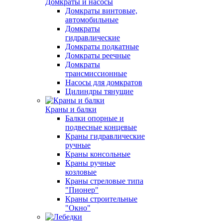
Домкраты и насосы
Домкраты винтовые,
автомобильные
Домкраты
гидравлические
Домкраты подкатные
Домкраты реечные
Домкраты
трансмиссионные
Насосы для домкратов
Цилиндры тянущие
Краны и балки
Балки опорные и
подвесные концевые
Краны гидравлические
ручные
Краны консольные
Краны ручные
козловые
Краны стреловые типа
"Пионер"
Краны строительные
"Окно"