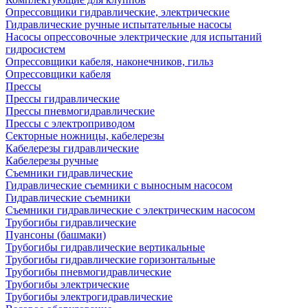
Опрессовщики гидравлические, электрические
Гидравлические ручные испытательные насосы
Насосы опрессовочные электрические для испытаний
гидросистем
Опрессовщики кабеля, наконечников, гильз
Опрессовщики кабеля
Прессы
Прессы гидравлические
Прессы пневмогидравлические
Прессы с электроприводом
Секторные ножницы, кабелерезы
Кабелерезы гидравлические
Кабелерезы ручные
Съемники гидравлические
Гидравлические cъемники с выносным насосом
Гидравлические съемники
Съемники гидравлические с электрическим насосом
Трубогибы гидравлические
Пуансоны (башмаки)
Трубогибы гидравлические вертикальные
Трубогибы гидравлические горизонтальные
Трубогибы пневмогидравлические
Трубогибы электрические
Трубогибы электрогидравлические