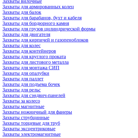
Захваты вилочные
Захваты для армированных колец
Захваты для балок
Захваты для барабанов, бухт и кабеля
Захваты для бордюрного камня
Захваты для грузов цилиндрической формы
Захваты для двигателя
Захваты для кирпичей и газопеноблоков
Захваты для колес
Захваты для контейнеров
Захваты для круглого проката
Захваты для листового металла
Захваты для монтажа СИП
Захваты для опалубки
Захваты для паллет
Захваты для подъема бочек
Захваты для рельс
Захваты для сэндвич-панелей
Захваты за колесо
Захваты магнитные
Захваты ножничный для фанеры
Захваты струбцинные
Захваты торцевые для труб
Захваты эксцентриковые
Захваты электромагнитные