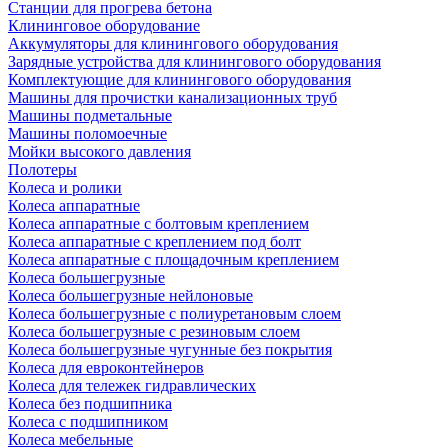
Станции для прогрева бетона
Клининговое оборудование
Аккумуляторы для клинингового оборудования
Зарядные устройства для клинингового оборудования
Комплектующие для клинингового оборудования
Машины для прочистки канализационных труб
Машины подметальные
Машины поломоечные
Мойки высокого давления
Полотеры
Колеса и ролики
Колеса аппаратные
Колеса аппаратные с болтовым креплением
Колеса аппаратные с креплением под болт
Колеса аппаратные с площадочным креплением
Колеса большегрузные
Колеса большегрузные нейлоновые
Колеса большегрузные с полиуретановым слоем
Колеса большегрузные с резиновым слоем
Колеса большегрузные чугунные без покрытия
Колеса для евроконтейнеров
Колеса для тележек гидравлических
Колеса без подшипника
Колеса с подшипником
Колеса мебельные