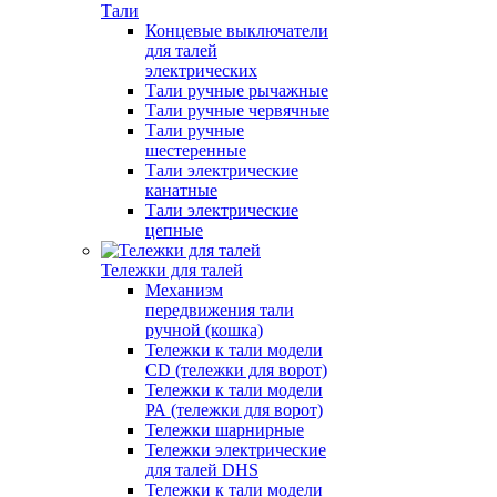
Тали
Концевые выключатели
для талей
электрических
Тали ручные рычажные
Тали ручные червячные
Тали ручные
шестеренные
Тали электрические
канатные
Тали электрические
цепные
Тележки для талей
Механизм
передвижения тали
ручной (кошка)
Тележки к тали модели
CD (тележки для ворот)
Тележки к тали модели
РА (тележки для ворот)
Тележки шарнирные
Тележки электрические
для талей DHS
Тележки к тали модели