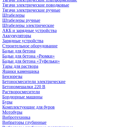
Тягачи электрические поводковые
Тягачи электрические ручные
Штабелеры
Штабелеры ручные
Штабелеры электрические
АКБ и зарядные устройства
Аккумуляторы
Зарядные устройства
Строительное оборудование
Бадьи для бетона
Бадьи для бетона «Рюмки»
Бадьи для бетона «Туфельки»
Тары для раствора
Ящики каменщика
Бензорезы
Бетоносмесители электрические
Бетономешалки 220 В
Растворосмесители
Бордюрные машины
Буры
Комплектующие для буров
Мотобуры
Вибротехника
Вибраторы глубинные