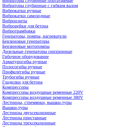
Вибраторы глубинные портативные
Вибраторы глубинные с гибким валом
Виброкатки ручные
Виброкатки самоходные
Виброплиты
Виброрейки для бетона
Вибротрамбовки
Генераторы, помпы, нагреватели
Бензиновые генераторы
Бензиновые мотопомпы
Дизельные генераторы синхронные
Гибочное оборудование
Арматурогибы ручные
Полосогибы ручные
Профилегибы ручные
Трубогибы ручные
Гладилки для бетона
Компрессоры
Компрессоры воздушные ременные 220V
Компрессоры воздушные ременные 380V
Лестницы, стремянки, вышки-туры
Вышки-туры
Лестницы двухсекционные
Лестницы приставные
Лестницы трехсекционные