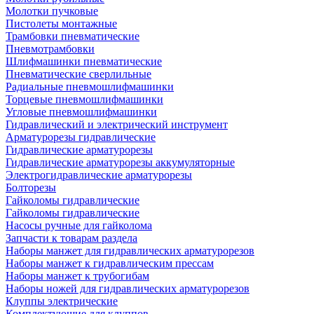
Молотки пучковые
Пистолеты монтажные
Трамбовки пневматические
Пневмотрамбовки
Шлифмашинки пневматические
Пневматические сверлильные
Радиальные пневмошлифмашинки
Торцевые пневмошлифмашинки
Угловые пневмошлифмашинки
Гидравлический и электрический инструмент
Арматурорезы гидравлические
Гидравлические арматурорезы
Гидравлические арматурорезы аккумуляторные
Электрогидравлические арматурорезы
Болторезы
Гайколомы гидравлические
Гайколомы гидравлические
Насосы ручные для гайколома
Запчасти к товарам раздела
Наборы манжет для гидравлических арматурорезов
Наборы манжет к гидравлическим прессам
Наборы манжет к трубогибам
Наборы ножей для гидравлических арматурорезов
Клуппы электрические
Комплектующие для клуппов