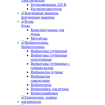
электрические
Бетономешалки 220 В
Растворосмесители
Бордюрные машины
Буры
Комплектующие для
буров
Мотобуры
Вибротехника
Вибраторы глубинные
Вибраторы глубинные
портативные
Вибраторы глубинные с
гибким валом
Виброкатки ручные
Виброкатки
самоходные
Виброплиты
Виброрейки для бетона
Вибротрамбовки