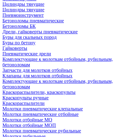
Цилиндры тянущие
Цилиндры тянущие
Пневмоинструмент
Бетоноломы пневматические
Бетоноломы БК
Дрели, гайковерты пневматические
Буры для скальных пород
Буры по бетону
Гайковерты
Пневматические дрели
Комплектующие к молоткам отбойным, рубильным,
бетоноломам
Запчасти для молотков отбойных
Клапаны для молотков отбойных
Комплектующие к молоткам отбойным, рубильным,
бетоноломам
Краскораспылители, краскопульты
Краскопульты ручные
Краскораспылители
Молотки пневматические клепальные
Молотки пневматические отбойные
Молотки отбойные МО
Молотки отбойные МОП
Молотки пневматические рубильные
Молотки рубильные