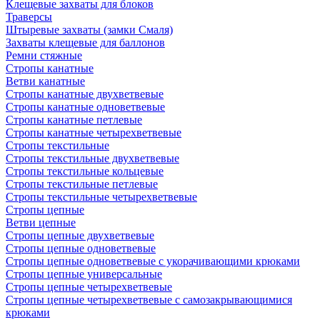
Клещевые захваты для блоков
Траверсы
Штыревые захваты (замки Смаля)
Захваты клещевые для баллонов
Ремни стяжные
Стропы канатные
Ветви канатные
Стропы канатные двухветвевые
Стропы канатные одноветвевые
Стропы канатные петлевые
Стропы канатные четырехветвевые
Стропы текстильные
Стропы текстильные двухветвевые
Стропы текстильные кольцевые
Стропы текстильные петлевые
Стропы текстильные четырехветвевые
Стропы цепные
Ветви цепные
Стропы цепные двухветвевые
Стропы цепные одноветвевые
Стропы цепные одноветвевые с укорачивающими крюками
Стропы цепные универсальные
Стропы цепные четырехветвевые
Стропы цепные четырехветвевые с самозакрывающимися
крюками