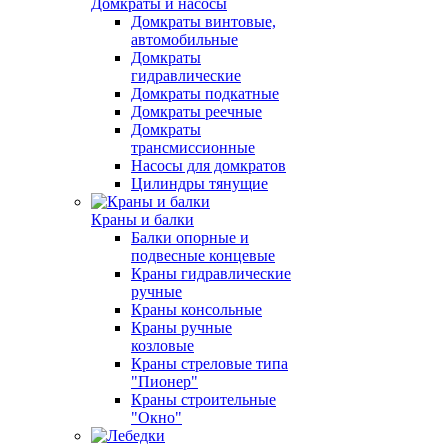
Домкраты и насосы
Домкраты винтовые,
автомобильные
Домкраты
гидравлические
Домкраты подкатные
Домкраты реечные
Домкраты
трансмиссионные
Насосы для домкратов
Цилиндры тянущие
Краны и балки
Балки опорные и
подвесные концевые
Краны гидравлические
ручные
Краны консольные
Краны ручные
козловые
Краны стреловые типа
"Пионер"
Краны строительные
"Окно"