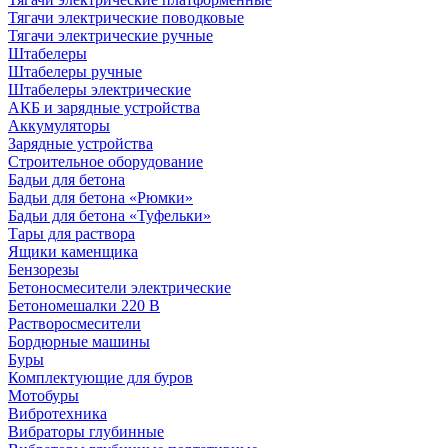
Тягачи электрические поводковые
Тягачи электрические ручные
Штабелеры
Штабелеры ручные
Штабелеры электрические
АКБ и зарядные устройства
Аккумуляторы
Зарядные устройства
Строительное оборудование
Бадьи для бетона
Бадьи для бетона «Рюмки»
Бадьи для бетона «Туфельки»
Тары для раствора
Ящики каменщика
Бензорезы
Бетоносмесители электрические
Бетономешалки 220 В
Растворосмесители
Бордюрные машины
Буры
Комплектующие для буров
Мотобуры
Вибротехника
Вибраторы глубинные