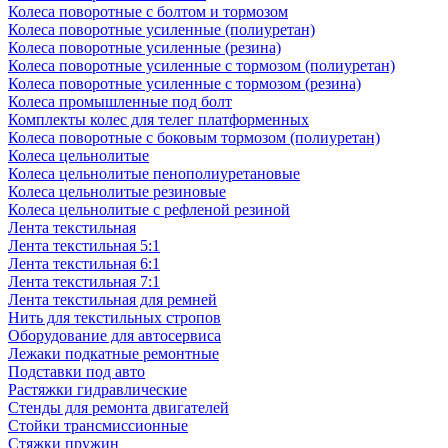
Колеса поворотные с болтом и тормозом
Колеса поворотные усиленные (полиуретан)
Колеса поворотные усиленные (резина)
Колеса поворотные усиленные с тормозом (полиуретан)
Колеса поворотные усиленные с тормозом (резина)
Колеса промышленные под болт
Комплекты колес для телег платформенных
Колеса поворотные c боковым тормозом (полиуретан)
Колеса цельнолитые
Колеса цельнолитые пенополиуретановые
Колеса цельнолитые резиновые
Колеса цельнолитые с рефленой резиной
Лента текстильная
Лента текстильная 5:1
Лента текстильная 6:1
Лента текстильная 7:1
Лента текстильная для ремней
Нить для текстильных стропов
Оборудование для автосервиса
Лежаки подкатные ремонтные
Подставки под авто
Растяжки гидравлические
Стенды для ремонта двигателей
Стойки трансмиссионные
Стяжки пружин