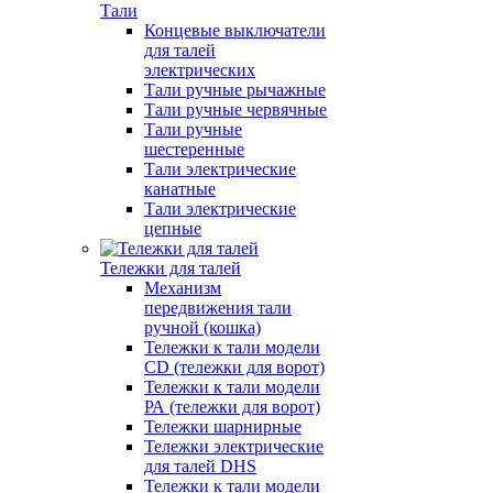
Тали
Концевые выключатели
для талей
электрических
Тали ручные рычажные
Тали ручные червячные
Тали ручные
шестеренные
Тали электрические
канатные
Тали электрические
цепные
Тележки для талей
Механизм
передвижения тали
ручной (кошка)
Тележки к тали модели
CD (тележки для ворот)
Тележки к тали модели
РА (тележки для ворот)
Тележки шарнирные
Тележки электрические
для талей DHS
Тележки к тали модели