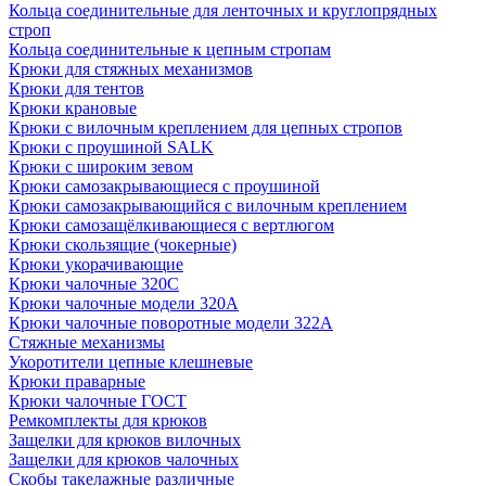
Кольца соединительные для ленточных и круглопрядных
строп
Кольца соединительные к цепным стропам
Крюки для стяжных механизмов
Крюки для тентов
Крюки крановые
Крюки с вилочным креплением для цепных стропов
Крюки с проушиной SALK
Крюки с широким зевом
Крюки самозакрывающиеся с проушиной
Крюки самозакрывающийся с вилочным креплением
Крюки самозащёлкивающиеся с вертлюгом
Крюки скользящие (чокерные)
Крюки укорачивающие
Крюки чалочные 320C
Крюки чалочные модели 320А
Крюки чалочные поворотные модели 322А
Стяжные механизмы
Укоротители цепные клешневые
Крюки праварные
Крюки чалочные ГОСТ
Ремкомплекты для крюков
Защелки для крюков вилочных
Защелки для крюков чалочных
Скобы такелажные различные