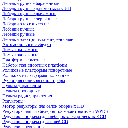
Лебедки ручные барабанные
Лебедки ручные для монтажа СИП
Лебедки ручные рычажные
Лебедки ручные червячные
Лебедки электрические
Лебедки ручные
Лебедки ручные
Лебедки электрические переносные
Автомобильные лебедки
Ломы такелажные
Ломы такелажные
Платформы грузовые
Наборы транспортных платформ
Роликовые платформы поворотные
Роликовые платформы подкатные
Ручки для роликовых платформ
Пульты управления
Пульты проводные
Пульты радиоуправления
Редукторы
Мотор-редукторы для балок опорных KD
Редукторы для штабелеров-бочкокантователей WPDS
Редукторы подъема для лебедок электрических KCD
Редукторы подъема для талей CD
Редукторы червячные