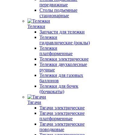
передвижные
Столы подъемные
стационарные
Тележки
Запчасти для тележки
Тележки
гидравлические (роклы)
Тележки
платформенные
Тележки электрические
Тележки двухколесные
ручные
Тележки для газовых
баллонов
Тележки для бочек
(бочкокаты)
Тягачи
Тягачи электрические
Тягачи электрические
платформенные
Тягачи электрические
поводковые
Тягачи электрические