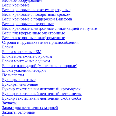
Весовое оборудование
Весы крановые
Весы крановые высокотемпературные
Весы крановые с поворотным крюком
Весы крановые с поддержкой Bluetooth
Весы крановые электронные
Весы крановые электронные с индикацией на пульте
Весы платформенные электронные
Весы электронные платформенные
Стропы и грузозахватные приспособления
Блоки
Блоки монтажные БМ
Блоки монтажные с крюком
Блоки монтажные с ушком
Блоки с площадкой (монтажные опорные)
Блоки усиления лебедки
Полиспасты
Буксиры канатные
Буксиры ленточные
Буксир текстильный ленточный крюк-крюк
Буксир текстильный ленточный петля-петля
Буксир текстильный ленточный скоба-скоба
Захваты
Захват для лестничных маршей
Захваты балочные