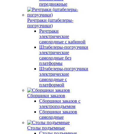
передвижные
Ричтраки (штабелеры-
погрузчики)
Ричтраки
электрические
самоходные с кабиной
Штабелеры-погрузчики
электрические
самоходные без
платформы
Штабелеры-погрузчики
электрические
самоходные с
платформой
Сборщики заказов
Сборщики заказов с
электроподъемом
Сборщики заказов
самоходные
Столы подъемные
Столы подъемные