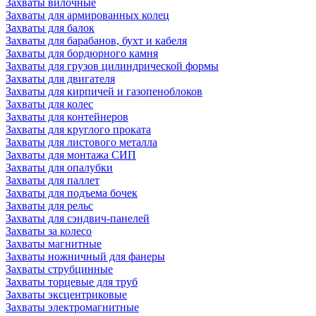
Захваты вилочные
Захваты для армированных колец
Захваты для балок
Захваты для барабанов, бухт и кабеля
Захваты для бордюрного камня
Захваты для грузов цилиндрической формы
Захваты для двигателя
Захваты для кирпичей и газопеноблоков
Захваты для колес
Захваты для контейнеров
Захваты для круглого проката
Захваты для листового металла
Захваты для монтажа СИП
Захваты для опалубки
Захваты для паллет
Захваты для подъема бочек
Захваты для рельс
Захваты для сэндвич-панелей
Захваты за колесо
Захваты магнитные
Захваты ножничный для фанеры
Захваты струбцинные
Захваты торцевые для труб
Захваты эксцентриковые
Захваты электромагнитные