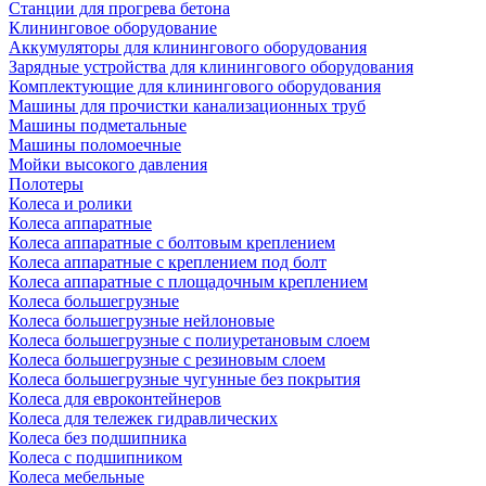
Станции для прогрева бетона
Клининговое оборудование
Аккумуляторы для клинингового оборудования
Зарядные устройства для клинингового оборудования
Комплектующие для клинингового оборудования
Машины для прочистки канализационных труб
Машины подметальные
Машины поломоечные
Мойки высокого давления
Полотеры
Колеса и ролики
Колеса аппаратные
Колеса аппаратные с болтовым креплением
Колеса аппаратные с креплением под болт
Колеса аппаратные с площадочным креплением
Колеса большегрузные
Колеса большегрузные нейлоновые
Колеса большегрузные с полиуретановым слоем
Колеса большегрузные с резиновым слоем
Колеса большегрузные чугунные без покрытия
Колеса для евроконтейнеров
Колеса для тележек гидравлических
Колеса без подшипника
Колеса с подшипником
Колеса мебельные