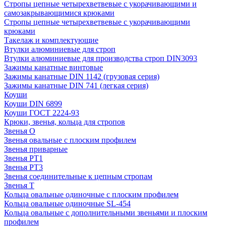
Стропы цепные четырехветвевые с укорачивающими и
самозакрывающимися крюками
Стропы цепные четырехветвевые с укорачивающими
крюками
Такелаж и комплектующие
Втулки алюминиевые для строп
Втулки алюминиевые для производства строп DIN3093
Зажимы канатные винтовые
Зажимы канатные DIN 1142 (грузовая серия)
Зажимы канатные DIN 741 (легкая серия)
Коуши
Коуши DIN 6899
Коуши ГОСТ 2224-93
Крюки, звенья, кольца для стропов
Звенья О
Звенья овальные с плоским профилем
Звенья приварные
Звенья РТ1
Звенья РТ3
Звенья соединительные к цепным стропам
Звенья Т
Кольца овальные одиночные c плоским профилем
Кольца овальные одиночные SL-454
Кольца овальные с дополнительными звеньями и плоским
профилем