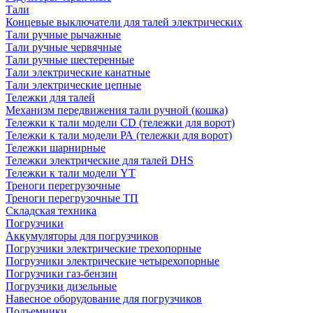
Тали
Концевые выключатели для талей электрических
Тали ручные рычажные
Тали ручные червячные
Тали ручные шестеренные
Тали электрические канатные
Тали электрические цепные
Тележки для талей
Механизм передвижения тали ручной (кошка)
Тележки к тали модели CD (тележки для ворот)
Тележки к тали модели РА (тележки для ворот)
Тележки шарнирные
Тележки электрические для талей DHS
Тележки к тали модели YT
Треноги перегрузочные
Треноги перегрузочные ТП
Складская техника
Погрузчики
Аккумуляторы для погрузчиков
Погрузчики электрические трехопорные
Погрузчики электрические четырехопорные
Погрузчики газ-бензин
Погрузчики дизельные
Навесное оборудование для погрузчиков
Подъемники