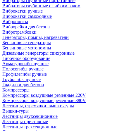
Вибраторы глубинные портативные
Вибраторы глубинные с гибким валом
Виброкатки ручные
Виброкатки самоходные
Виброплиты
Виброрейки для бетона
Вибротрамбовки
Генераторы, помпы, нагреватели
Бензиновые генераторы
Бензиновые мотопомпы
Дизельные генераторы синхронные
Гибочное оборудование
Арматурогибы ручные
Полосогибы ручные
Профилегибы ручные
Трубогибы ручные
Гладилки для бетона
Компрессоры
Компрессоры воздушные ременные 220V
Компрессоры воздушные ременные 380V
Лестницы, стремянки, вышки-туры
Вышки-туры
Лестницы двухсекционные
Лестницы приставные
Лестницы трехсекционные