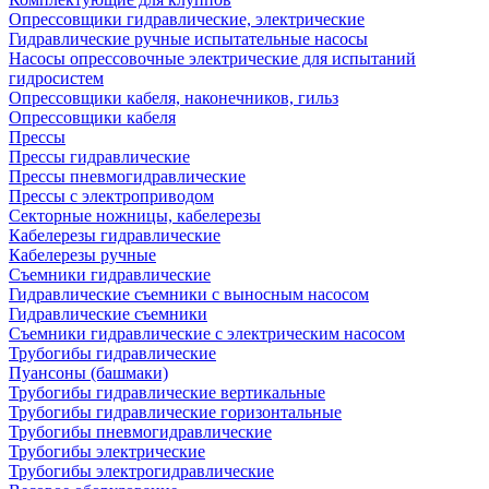
Опрессовщики гидравлические, электрические
Гидравлические ручные испытательные насосы
Насосы опрессовочные электрические для испытаний
гидросистем
Опрессовщики кабеля, наконечников, гильз
Опрессовщики кабеля
Прессы
Прессы гидравлические
Прессы пневмогидравлические
Прессы с электроприводом
Секторные ножницы, кабелерезы
Кабелерезы гидравлические
Кабелерезы ручные
Съемники гидравлические
Гидравлические cъемники с выносным насосом
Гидравлические съемники
Съемники гидравлические с электрическим насосом
Трубогибы гидравлические
Пуансоны (башмаки)
Трубогибы гидравлические вертикальные
Трубогибы гидравлические горизонтальные
Трубогибы пневмогидравлические
Трубогибы электрические
Трубогибы электрогидравлические