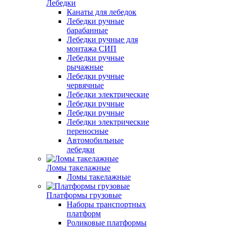
Лебедки
Канаты для лебедок
Лебедки ручные
барабанные
Лебедки ручные для
монтажа СИП
Лебедки ручные
рычажные
Лебедки ручные
червячные
Лебедки электрические
Лебедки ручные
Лебедки ручные
Лебедки электрические
переносные
Автомобильные
лебедки
Ломы такелажные
Ломы такелажные
Платформы грузовые
Наборы транспортных
платформ
Роликовые платформы