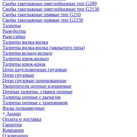
Скобы такелажные омегообразные тип G209
Скобы такелажные омегообразные тип G2130
Скобы такелажные прямые тип G210
Скобы такелажные прямые тип G2150
Талрепы
Рым-болты
Рым-гайки
Талрепы вилка-вилка
Талрепы вилка-вилка (закрытого типа)
Талрепы кольцо-кольцо
Талрепы крюк-кольцо
Талрепы крюк-крюк
Цепи круглозвенные грузовые
Цепи грузовые
Цепи грузовые оцинкованные
Укоротители цепные клешневые
Цепные талрепы, стяжки цепные
Талрепы цепные с рычагом
Талрепы цепные с храповиком
Фалы полиамидные
Акции
Оплата и доставка
Гарантия
Компания
О компании