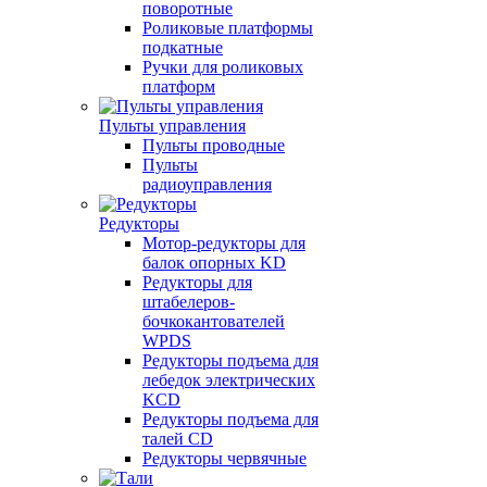
поворотные
Роликовые платформы
подкатные
Ручки для роликовых
платформ
Пульты управления
Пульты проводные
Пульты
радиоуправления
Редукторы
Мотор-редукторы для
балок опорных KD
Редукторы для
штабелеров-
бочкокантователей
WPDS
Редукторы подъема для
лебедок электрических
KCD
Редукторы подъема для
талей CD
Редукторы червячные