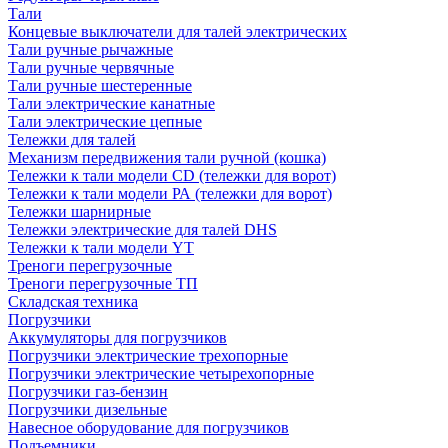
Тали
Концевые выключатели для талей электрических
Тали ручные рычажные
Тали ручные червячные
Тали ручные шестеренные
Тали электрические канатные
Тали электрические цепные
Тележки для талей
Механизм передвижения тали ручной (кошка)
Тележки к тали модели CD (тележки для ворот)
Тележки к тали модели РА (тележки для ворот)
Тележки шарнирные
Тележки электрические для талей DHS
Тележки к тали модели YT
Треноги перегрузочные
Треноги перегрузочные ТП
Складская техника
Погрузчики
Аккумуляторы для погрузчиков
Погрузчики электрические трехопорные
Погрузчики электрические четырехопорные
Погрузчики газ-бензин
Погрузчики дизельные
Навесное оборудование для погрузчиков
Подъемники