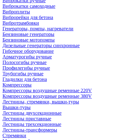
Виброкатки ручные
Виброкатки самоходные
Виброплиты
Виброрейки для бетона
Вибротрамбовки
Генераторы, помпы, нагреватели
Бензиновые генераторы
Бензиновые мотопомпы
Дизельные генераторы синхронные
Гибочное оборудование
Арматурогибы ручные
Полосогибы ручные
Профилегибы ручные
Трубогибы ручные
Гладилки для бетона
Компрессоры
Компрессоры воздушные ременные 220V
Компрессоры воздушные ременные 380V
Лестницы, стремянки, вышки-туры
Вышки-туры
Лестницы двухсекционные
Лестницы приставные
Лестницы трехсекционные
Лестницы-трансформеры
Стремянки