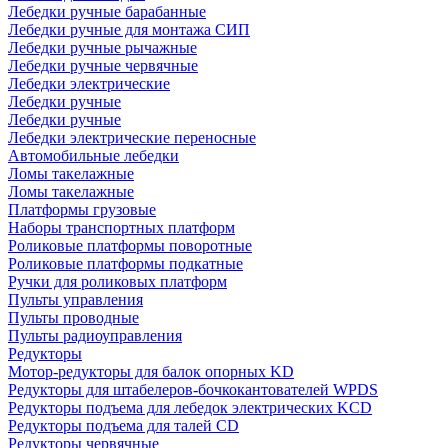
Лебедки ручные барабанные
Лебедки ручные для монтажа СИП
Лебедки ручные рычажные
Лебедки ручные червячные
Лебедки электрические
Лебедки ручные
Лебедки ручные
Лебедки электрические переносные
Автомобильные лебедки
Ломы такелажные
Ломы такелажные
Платформы грузовые
Наборы транспортных платформ
Роликовые платформы поворотные
Роликовые платформы подкатные
Ручки для роликовых платформ
Пульты управления
Пульты проводные
Пульты радиоуправления
Редукторы
Мотор-редукторы для балок опорных KD
Редукторы для штабелеров-бочкокантователей WPDS
Редукторы подъема для лебедок электрических KCD
Редукторы подъема для талей CD
Редукторы червячные