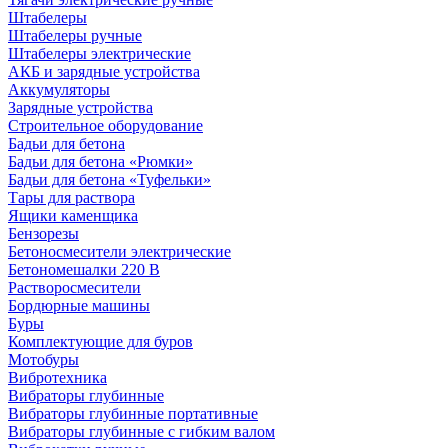
Штабелеры
Штабелеры ручные
Штабелеры электрические
АКБ и зарядные устройства
Аккумуляторы
Зарядные устройства
Строительное оборудование
Бадьи для бетона
Бадьи для бетона «Рюмки»
Бадьи для бетона «Туфельки»
Тары для раствора
Ящики каменщика
Бензорезы
Бетоносмесители электрические
Бетономешалки 220 В
Растворосмесители
Бордюрные машины
Буры
Комплектующие для буров
Мотобуры
Вибротехника
Вибраторы глубинные
Вибраторы глубинные портативные
Вибраторы глубинные с гибким валом