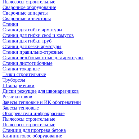
Пылесосы строительные
Сварочное оборудование
Сварочные аппараты
Сварочные инверторы
Станки
Станки для гибки арматуры
Станки для гибки скоб и хомутов
Станки для гибки труб
Станки для резки арматуры
Станки правильно-отрезные
Станки резьбонакатные для арматуры
Станки листогибочные
Станки токарные
Тачки строительные
Труборезы
Швонарезчики
Диски режущие для швонарезчиков
Резчики швов
Завесы тепловые и ИК обогреватели
Завесы тепловые
Обогреватели инфракрасные
Пылесосы строительные
Пылесосы строительные
Станции для прогрева бетона
Клининговое оборудование