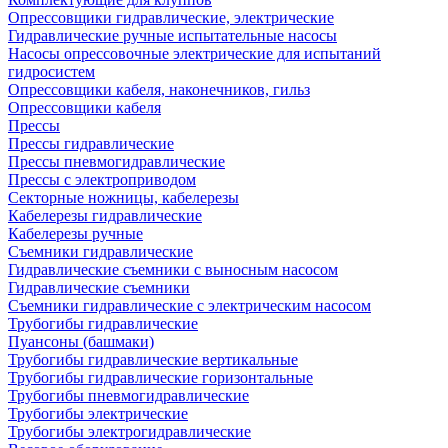
Опрессовщики гидравлические, электрические
Гидравлические ручные испытательные насосы
Насосы опрессовочные электрические для испытаний
гидросистем
Опрессовщики кабеля, наконечников, гильз
Опрессовщики кабеля
Прессы
Прессы гидравлические
Прессы пневмогидравлические
Прессы с электроприводом
Секторные ножницы, кабелерезы
Кабелерезы гидравлические
Кабелерезы ручные
Съемники гидравлические
Гидравлические cъемники с выносным насосом
Гидравлические съемники
Съемники гидравлические с электрическим насосом
Трубогибы гидравлические
Пуансоны (башмаки)
Трубогибы гидравлические вертикальные
Трубогибы гидравлические горизонтальные
Трубогибы пневмогидравлические
Трубогибы электрические
Трубогибы электрогидравлические