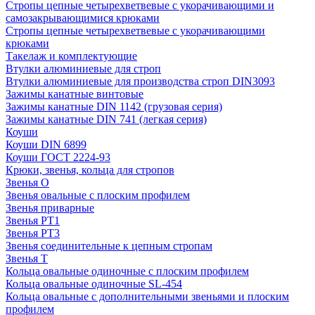
Стропы цепные четырехветвевые с укорачивающими и
самозакрывающимися крюками
Стропы цепные четырехветвевые с укорачивающими
крюками
Такелаж и комплектующие
Втулки алюминиевые для строп
Втулки алюминиевые для производства строп DIN3093
Зажимы канатные винтовые
Зажимы канатные DIN 1142 (грузовая серия)
Зажимы канатные DIN 741 (легкая серия)
Коуши
Коуши DIN 6899
Коуши ГОСТ 2224-93
Крюки, звенья, кольца для стропов
Звенья О
Звенья овальные с плоским профилем
Звенья приварные
Звенья РТ1
Звенья РТ3
Звенья соединительные к цепным стропам
Звенья Т
Кольца овальные одиночные c плоским профилем
Кольца овальные одиночные SL-454
Кольца овальные с дополнительными звеньями и плоским
профилем