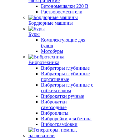
электрические
Бетономешалки 220 В
Растворосмесители
Бордюрные машины
Буры
Комплектующие для
буров
Мотобуры
Вибротехника
Вибраторы глубинные
Вибраторы глубинные
портативные
Вибраторы глубинные с
гибким валом
Виброкатки ручные
Виброкатки
самоходные
Виброплиты
Виброрейки для бетона
Вибротрамбовки