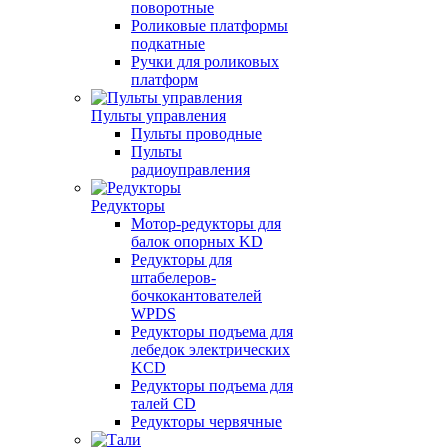
поворотные
Роликовые платформы
подкатные
Ручки для роликовых
платформ
Пульты управления
Пульты проводные
Пульты
радиоуправления
Редукторы
Мотор-редукторы для
балок опорных KD
Редукторы для
штабелеров-
бочкокантователей
WPDS
Редукторы подъема для
лебедок электрических
KCD
Редукторы подъема для
талей CD
Редукторы червячные