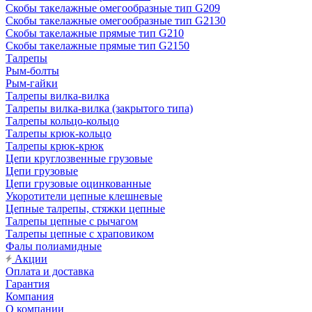
Скобы такелажные омегообразные тип G209
Скобы такелажные омегообразные тип G2130
Скобы такелажные прямые тип G210
Скобы такелажные прямые тип G2150
Талрепы
Рым-болты
Рым-гайки
Талрепы вилка-вилка
Талрепы вилка-вилка (закрытого типа)
Талрепы кольцо-кольцо
Талрепы крюк-кольцо
Талрепы крюк-крюк
Цепи круглозвенные грузовые
Цепи грузовые
Цепи грузовые оцинкованные
Укоротители цепные клешневые
Цепные талрепы, стяжки цепные
Талрепы цепные с рычагом
Талрепы цепные с храповиком
Фалы полиамидные
Акции
Оплата и доставка
Гарантия
Компания
О компании