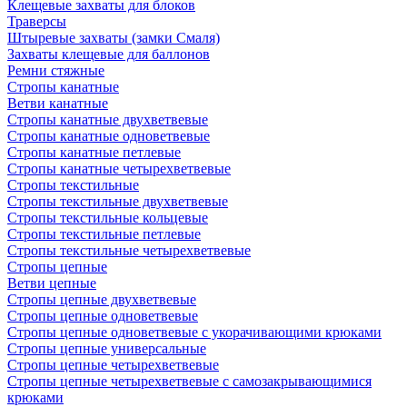
Клещевые захваты для блоков
Траверсы
Штыревые захваты (замки Смаля)
Захваты клещевые для баллонов
Ремни стяжные
Стропы канатные
Ветви канатные
Стропы канатные двухветвевые
Стропы канатные одноветвевые
Стропы канатные петлевые
Стропы канатные четырехветвевые
Стропы текстильные
Стропы текстильные двухветвевые
Стропы текстильные кольцевые
Стропы текстильные петлевые
Стропы текстильные четырехветвевые
Стропы цепные
Ветви цепные
Стропы цепные двухветвевые
Стропы цепные одноветвевые
Стропы цепные одноветвевые с укорачивающими крюками
Стропы цепные универсальные
Стропы цепные четырехветвевые
Стропы цепные четырехветвевые с самозакрывающимися
крюками