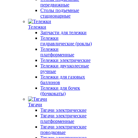
передвижные
Столы подъемные
стационарные
Тележки
Запчасти для тележки
Тележки
гидравлические (роклы)
Тележки
платформенные
Тележки электрические
Тележки двухколесные
ручные
Тележки для газовых
баллонов
Тележки для бочек
(бочкокаты)
Тягачи
Тягачи электрические
Тягачи электрические
платформенные
Тягачи электрические
поводковые
Тягачи электрические