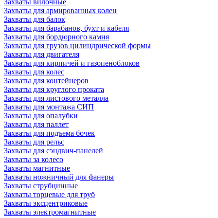
Захваты вилочные
Захваты для армированных колец
Захваты для балок
Захваты для барабанов, бухт и кабеля
Захваты для бордюрного камня
Захваты для грузов цилиндрической формы
Захваты для двигателя
Захваты для кирпичей и газопеноблоков
Захваты для колес
Захваты для контейнеров
Захваты для круглого проката
Захваты для листового металла
Захваты для монтажа СИП
Захваты для опалубки
Захваты для паллет
Захваты для подъема бочек
Захваты для рельс
Захваты для сэндвич-панелей
Захваты за колесо
Захваты магнитные
Захваты ножничный для фанеры
Захваты струбцинные
Захваты торцевые для труб
Захваты эксцентриковые
Захваты электромагнитные