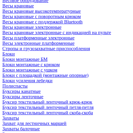
Весовое оборудование
Весы крановые
Весы крановые высокотемпературные
Весы крановые с поворотным крюком
Весы крановые с поддержкой Bluetooth
Весы крановые электронные
Весы крановые электронные с индикацией на пульте
Весы платформенные электронные
Весы электронные платформенные
Стропы и грузозахватные приспособления
Блоки
Блоки монтажные БМ
Блоки монтажные с крюком
Блоки монтажные с ушком
Блоки с площадкой (монтажные опорные)
Блоки усиления лебедки
Полиспасты
Буксиры канатные
Буксиры ленточные
Буксир текстильный ленточный крюк-крюк
Буксир текстильный ленточный петля-петля
Буксир текстильный ленточный скоба-скоба
Захваты
Захват для лестничных маршей
Захваты балочные