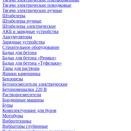
Тягачи электрические поводковые
Тягачи электрические ручные
Штабелеры
Штабелеры ручные
Штабелеры электрические
АКБ и зарядные устройства
Аккумуляторы
Зарядные устройства
Строительное оборудование
Бадьи для бетона
Бадьи для бетона «Рюмки»
Бадьи для бетона «Туфельки»
Тары для раствора
Ящики каменщика
Бензорезы
Бетоносмесители электрические
Бетономешалки 220 В
Растворосмесители
Бордюрные машины
Буры
Комплектующие для буров
Мотобуры
Вибротехника
Вибраторы глубинные