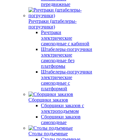
передвижные
Ричтраки (штабелеры-
погрузчики)
Ричтраки
электрические
самоходные с кабиной
Штабелеры-погрузчики
электрические
самоходные без
платформы
Штабелеры-погрузчики
электрические
самоходные с
платформой
Сборщики заказов
Сборщики заказов с
электроподъемом
Сборщики заказов
самоходные
Столы подъемные
Столы подъемные