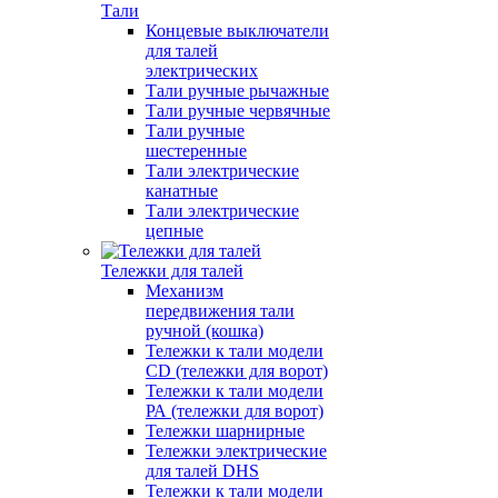
Тали
Концевые выключатели
для талей
электрических
Тали ручные рычажные
Тали ручные червячные
Тали ручные
шестеренные
Тали электрические
канатные
Тали электрические
цепные
Тележки для талей
Механизм
передвижения тали
ручной (кошка)
Тележки к тали модели
CD (тележки для ворот)
Тележки к тали модели
РА (тележки для ворот)
Тележки шарнирные
Тележки электрические
для талей DHS
Тележки к тали модели