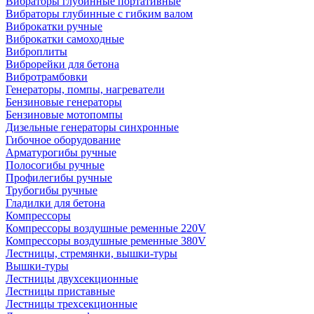
Вибраторы глубинные портативные
Вибраторы глубинные с гибким валом
Виброкатки ручные
Виброкатки самоходные
Виброплиты
Виброрейки для бетона
Вибротрамбовки
Генераторы, помпы, нагреватели
Бензиновые генераторы
Бензиновые мотопомпы
Дизельные генераторы синхронные
Гибочное оборудование
Арматурогибы ручные
Полосогибы ручные
Профилегибы ручные
Трубогибы ручные
Гладилки для бетона
Компрессоры
Компрессоры воздушные ременные 220V
Компрессоры воздушные ременные 380V
Лестницы, стремянки, вышки-туры
Вышки-туры
Лестницы двухсекционные
Лестницы приставные
Лестницы трехсекционные