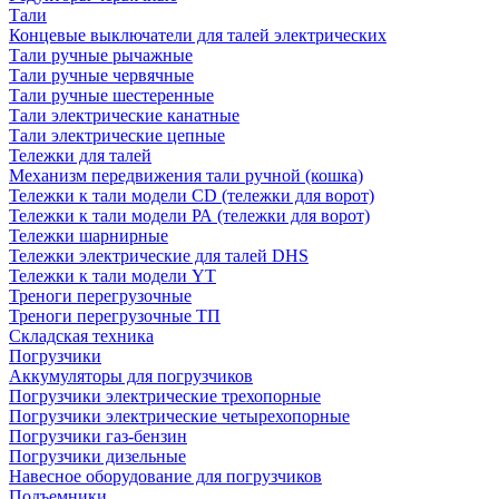
Тали
Концевые выключатели для талей электрических
Тали ручные рычажные
Тали ручные червячные
Тали ручные шестеренные
Тали электрические канатные
Тали электрические цепные
Тележки для талей
Механизм передвижения тали ручной (кошка)
Тележки к тали модели CD (тележки для ворот)
Тележки к тали модели РА (тележки для ворот)
Тележки шарнирные
Тележки электрические для талей DHS
Тележки к тали модели YT
Треноги перегрузочные
Треноги перегрузочные ТП
Складская техника
Погрузчики
Аккумуляторы для погрузчиков
Погрузчики электрические трехопорные
Погрузчики электрические четырехопорные
Погрузчики газ-бензин
Погрузчики дизельные
Навесное оборудование для погрузчиков
Подъемники