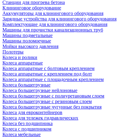
Станции для прогрева бетона
Клининговое оборудование
Аккумуляторы для клинингового оборудования
Зарядные устройства для клинингового оборудования
Комплектующие для клинингового оборудования
Машины для прочистки канализационных труб
Машины подметальные
Машины поломоечные
Мойки высокого давления
Полотеры
Колеса и ролики
Колеса аппаратные
Колеса аппаратные с болтовым креплением
Колеса аппаратные с креплением под болт
Колеса аппаратные с площадочным креплением
Колеса большегрузные
Колеса большегрузные нейлоновые
Колеса большегрузные с полиуретановым слоем
Колеса большегрузные с резиновым слоем
Колеса большегрузные чугунные без покрытия
Колеса для евроконтейнеров
Колеса для тележек гидравлических
Колеса без подшипника
Колеса с подшипником
Колеса мебельные