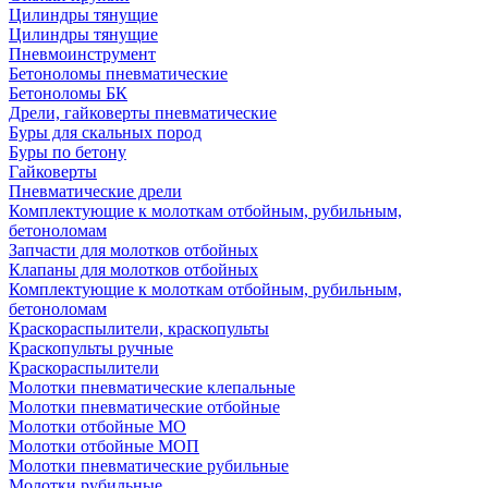
Цилиндры тянущие
Цилиндры тянущие
Пневмоинструмент
Бетоноломы пневматические
Бетоноломы БК
Дрели, гайковерты пневматические
Буры для скальных пород
Буры по бетону
Гайковерты
Пневматические дрели
Комплектующие к молоткам отбойным, рубильным,
бетоноломам
Запчасти для молотков отбойных
Клапаны для молотков отбойных
Комплектующие к молоткам отбойным, рубильным,
бетоноломам
Краскораспылители, краскопульты
Краскопульты ручные
Краскораспылители
Молотки пневматические клепальные
Молотки пневматические отбойные
Молотки отбойные МО
Молотки отбойные МОП
Молотки пневматические рубильные
Молотки рубильные