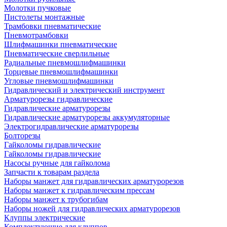
Молотки пучковые
Пистолеты монтажные
Трамбовки пневматические
Пневмотрамбовки
Шлифмашинки пневматические
Пневматические сверлильные
Радиальные пневмошлифмашинки
Торцевые пневмошлифмашинки
Угловые пневмошлифмашинки
Гидравлический и электрический инструмент
Арматурорезы гидравлические
Гидравлические арматурорезы
Гидравлические арматурорезы аккумуляторные
Электрогидравлические арматурорезы
Болторезы
Гайколомы гидравлические
Гайколомы гидравлические
Насосы ручные для гайколома
Запчасти к товарам раздела
Наборы манжет для гидравлических арматурорезов
Наборы манжет к гидравлическим прессам
Наборы манжет к трубогибам
Наборы ножей для гидравлических арматурорезов
Клуппы электрические
Комплектующие для клуппов