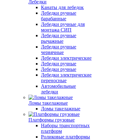
Лебедки
Канаты для лебедок
Лебедки ручные
барабанные
Лебедки ручные для
монтажа СИП
Лебедки ручные
рычажные
Лебедки ручные
червячные
Лебедки электрические
Лебедки ручные
Лебедки ручные
Лебедки электрические
переносные
Автомобильные
лебедки
Ломы такелажные
Ломы такелажные
Платформы грузовые
Наборы транспортных
платформ
Роликовые платформы