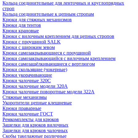
Кольца соединительные для ленточных и круглопрядных
строп
Кольца соединительные к цепным стропам
Крюки для стяжных механизмов
Крюки для тентов
Крюки крановые
Крюки с вилочным креплением для цепных стропов
Крюки с проушиной SALK
Крюки с широким зевом
Крюки самозакрывающиеся с проушиной
Крюки самозакрывающийся с вилочным креплением
Крюки самозащёлкивающиеся с вертлюгом
Крюки скользящие (чокерные)
Крюки укорачивающие
Крюки чалочные 320C
Крюки чалочные модели 320А
Крюки чалочные поворотные модели 322А
Стяжные механизмы
Укоротители цепные клешневые
Крюки праварные
Крюки чалочные ГОСТ
Ремкомплекты для крюков
Защелки для крюков вилочных
Защелки для крюков чалочных
Скобы такелажные различные