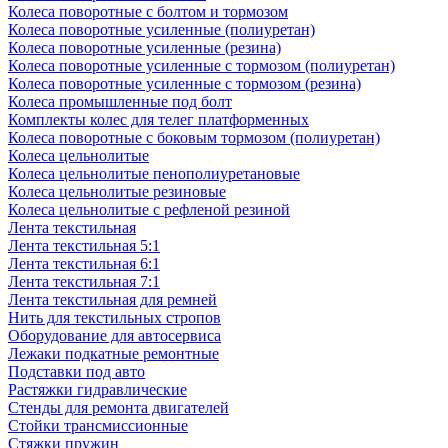
Колеса поворотные с болтом и тормозом
Колеса поворотные усиленные (полиуретан)
Колеса поворотные усиленные (резина)
Колеса поворотные усиленные с тормозом (полиуретан)
Колеса поворотные усиленные с тормозом (резина)
Колеса промышленные под болт
Комплекты колес для телег платформенных
Колеса поворотные c боковым тормозом (полиуретан)
Колеса цельнолитые
Колеса цельнолитые пенополиуретановые
Колеса цельнолитые резиновые
Колеса цельнолитые с рефленой резиной
Лента текстильная
Лента текстильная 5:1
Лента текстильная 6:1
Лента текстильная 7:1
Лента текстильная для ремней
Нить для текстильных стропов
Оборудование для автосервиса
Лежаки подкатные ремонтные
Подставки под авто
Растяжки гидравлические
Стенды для ремонта двигателей
Стойки трансмиссионные
Стяжки пружин