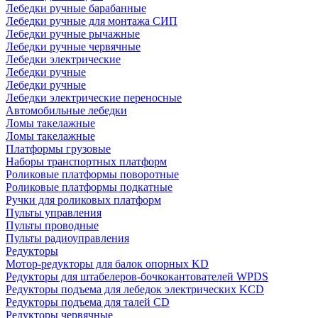
Лебедки ручные барабанные
Лебедки ручные для монтажа СИП
Лебедки ручные рычажные
Лебедки ручные червячные
Лебедки электрические
Лебедки ручные
Лебедки ручные
Лебедки электрические переносные
Автомобильные лебедки
Ломы такелажные
Ломы такелажные
Платформы грузовые
Наборы транспортных платформ
Роликовые платформы поворотные
Роликовые платформы подкатные
Ручки для роликовых платформ
Пульты управления
Пульты проводные
Пульты радиоуправления
Редукторы
Мотор-редукторы для балок опорных KD
Редукторы для штабелеров-бочкокантователей WPDS
Редукторы подъема для лебедок электрических KCD
Редукторы подъема для талей CD
Редукторы червячные