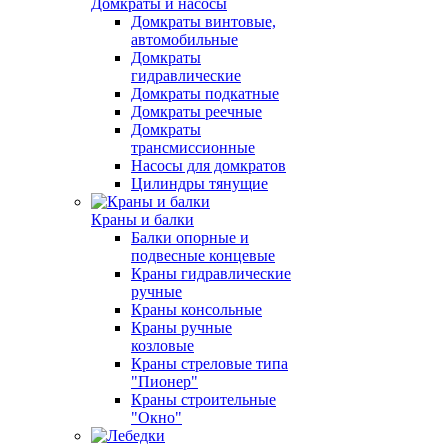
Домкраты и насосы
Домкраты винтовые,
автомобильные
Домкраты
гидравлические
Домкраты подкатные
Домкраты реечные
Домкраты
трансмиссионные
Насосы для домкратов
Цилиндры тянущие
Краны и балки
Балки опорные и
подвесные концевые
Краны гидравлические
ручные
Краны консольные
Краны ручные
козловые
Краны стреловые типа
"Пионер"
Краны строительные
"Окно"