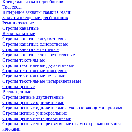
Клещевые захваты для блоков
Траверсы
Штыревые захваты (замки Смаля)
Захваты клещевые для баллонов
Ремни стяжные
Стропы канатные
Ветви канатные
Стропы канатные двухветвевые
Стропы канатные одноветвевые
Стропы канатные петлевые
Стропы канатные четырехветвевые
Стропы текстильные
Стропы текстильные двухветвевые
Стропы текстильные кольцевые
Стропы текстильные петлевые
Стропы текстильные четырехветвевые
Стропы цепные
Ветви цепные
Стропы цепные двухветвевые
Стропы цепные одноветвевые
Стропы цепные одноветвевые с укорачивающими крюками
Стропы цепные универсальные
Стропы цепные четырехветвевые
Стропы цепные четырехветвевые с самозакрывающимися
крюками