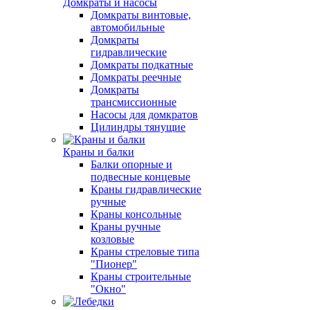
Домкраты и насосы
Домкраты винтовые,
автомобильные
Домкраты
гидравлические
Домкраты подкатные
Домкраты реечные
Домкраты
трансмиссионные
Насосы для домкратов
Цилиндры тянущие
Краны и балки
Балки опорные и
подвесные концевые
Краны гидравлические
ручные
Краны консольные
Краны ручные
козловые
Краны стреловые типа
"Пионер"
Краны строительные
"Окно"