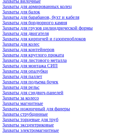
Захваты вилочные
Захваты для армированных колец
Захваты для балок
Захваты для барабанов, бухт и кабеля
Захваты для бордюрного камня
Захваты для грузов цилиндрической формы
Захваты для двигателя
Захваты для кирпичей и газопеноблоков
Захваты для колес
Захваты для контейнеров
Захваты для круглого проката
Захваты для листового металла
Захваты для монтажа СИП
Захваты для опалубки
Захваты для паллет
Захваты для подъема бочек
Захваты для рельс
Захваты для сэндвич-панелей
Захваты за колесо
Захваты магнитные
Захваты ножничный для фанеры
Захваты струбцинные
Захваты торцевые для труб
Захваты эксцентриковые
Захваты электромагнитные