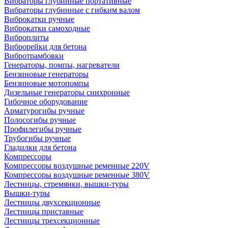
Вибраторы глубинные портативные
Вибраторы глубинные с гибким валом
Виброкатки ручные
Виброкатки самоходные
Виброплиты
Виброрейки для бетона
Вибротрамбовки
Генераторы, помпы, нагреватели
Бензиновые генераторы
Бензиновые мотопомпы
Дизельные генераторы синхронные
Гибочное оборудование
Арматурогибы ручные
Полосогибы ручные
Профилегибы ручные
Трубогибы ручные
Гладилки для бетона
Компрессоры
Компрессоры воздушные ременные 220V
Компрессоры воздушные ременные 380V
Лестницы, стремянки, вышки-туры
Вышки-туры
Лестницы двухсекционные
Лестницы приставные
Лестницы трехсекционные