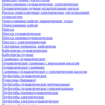
Опрессовщики гидравлические, электрические
Гидравлические ручные испытательные насосы
Насосы опрессовочные электрические для испытаний
гидросистем
Опрессовщики кабеля, наконечников, гильз
Опрессовщики кабеля
Прессы
Прессы гидравлические
Прессы пневмогидравлические
Прессы с электроприводом
Секторные ножницы, кабелерезы
Кабелерезы гидравлические
Кабелерезы ручные
Съемники гидравлические
Гидравлические cъемники с выносным насосом
Гидравлические съемники
Съемники гидравлические с электрическим насосом
Трубогибы гидравлические
Пуансоны (башмаки)
Трубогибы гидравлические вертикальные
Трубогибы гидравлические горизонтальные
Трубогибы пневмогидравлические
Трубогибы электрические
Трубогибы электрогидравлические