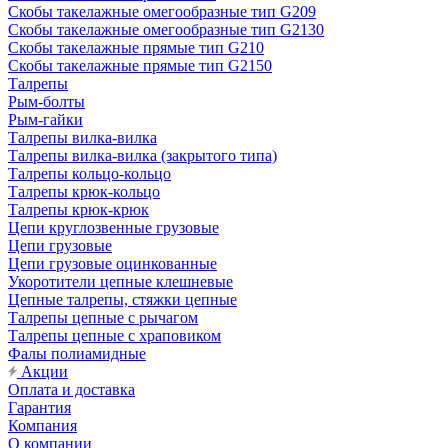
Скобы такелажные омегообразные тип G209
Скобы такелажные омегообразные тип G2130
Скобы такелажные прямые тип G210
Скобы такелажные прямые тип G2150
Талрепы
Рым-болты
Рым-гайки
Талрепы вилка-вилка
Талрепы вилка-вилка (закрытого типа)
Талрепы кольцо-кольцо
Талрепы крюк-кольцо
Талрепы крюк-крюк
Цепи круглозвенные грузовые
Цепи грузовые
Цепи грузовые оцинкованные
Укоротители цепные клешневые
Цепные талрепы, стяжки цепные
Талрепы цепные с рычагом
Талрепы цепные с храповиком
Фалы полиамидные
Акции
Оплата и доставка
Гарантия
Компания
О компании