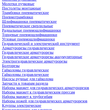
Молотки пучковые
Пистолеты монтажные
Трамбовки пневматические
Пневмотрамбовки
Шлифмашинки пневматические
Пневматические сверлильные
Радиальные пневмошлифмашинки
Торцевые пневмошлифмашинки
Угловые пневмошлифмашинки
Гидравлический и электрический инструмент
Арматурорезы гидравлические
Гидравлические арматурорезы
Гидравлические арматурорезы аккумуляторные
Электрогидравлические арматурорезы
Болторезы
Гайколомы гидравлические
Гайколомы гидравлические
Насосы ручные для гайколома
Запчасти к товарам раздела
Наборы манжет для гидравлических арматурорезов
Наборы манжет к гидравлическим прессам
Наборы манжет к трубогибам
Наборы ножей для гидравлических арматурорезов
Клуппы электрические
Комплектующие для клуппов