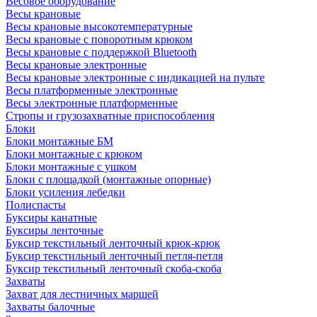
Весовое оборудование
Весы крановые
Весы крановые высокотемпературные
Весы крановые с поворотным крюком
Весы крановые с поддержкой Bluetooth
Весы крановые электронные
Весы крановые электронные с индикацией на пульте
Весы платформенные электронные
Весы электронные платформенные
Стропы и грузозахватные приспособления
Блоки
Блоки монтажные БМ
Блоки монтажные с крюком
Блоки монтажные с ушком
Блоки с площадкой (монтажные опорные)
Блоки усиления лебедки
Полиспасты
Буксиры канатные
Буксиры ленточные
Буксир текстильный ленточный крюк-крюк
Буксир текстильный ленточный петля-петля
Буксир текстильный ленточный скоба-скоба
Захваты
Захват для лестничных маршей
Захваты балочные