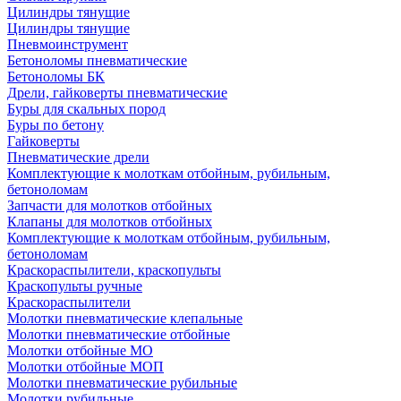
Цилиндры тянущие
Цилиндры тянущие
Пневмоинструмент
Бетоноломы пневматические
Бетоноломы БК
Дрели, гайковерты пневматические
Буры для скальных пород
Буры по бетону
Гайковерты
Пневматические дрели
Комплектующие к молоткам отбойным, рубильным,
бетоноломам
Запчасти для молотков отбойных
Клапаны для молотков отбойных
Комплектующие к молоткам отбойным, рубильным,
бетоноломам
Краскораспылители, краскопульты
Краскопульты ручные
Краскораспылители
Молотки пневматические клепальные
Молотки пневматические отбойные
Молотки отбойные МО
Молотки отбойные МОП
Молотки пневматические рубильные
Молотки рубильные