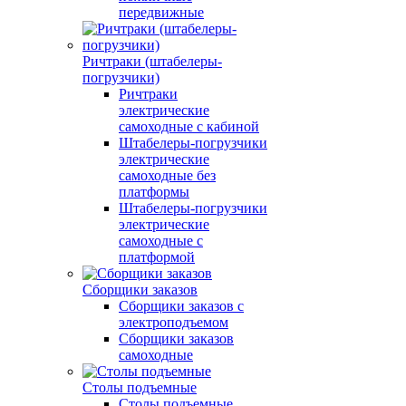
передвижные
Ричтраки (штабелеры-
погрузчики)
Ричтраки
электрические
самоходные с кабиной
Штабелеры-погрузчики
электрические
самоходные без
платформы
Штабелеры-погрузчики
электрические
самоходные с
платформой
Сборщики заказов
Сборщики заказов с
электроподъемом
Сборщики заказов
самоходные
Столы подъемные
Столы подъемные