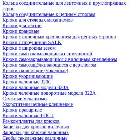
Кольца соединительные для ленточных и круглопрядных
строп
Кольца соединительные к цепным стропам
Крюки для стяжных механизмов
Крюки для тентов
Крюки крановые
Крюки с вилочным креплением для цепных стропов
Крюки с проушиной SALK
Крюки с широким зевом
Крюки самозакрывающиеся с проушиной
Крюки самозакрывающийся с вилочным креплением
Крюки самозащёлкивающиеся с вертлюгом
Крюки скользящие (чокерные)
Крюки укорачивающие
Крюки чалочные 320C
Крюки чалочные модели 320А
Крюки чалочные поворотные модели 322А
Стяжные механизмы
Укоротители цепные клешневые
Крюки праварные
Крюки чалочные ГОСТ
Ремкомплекты для крюков
Защелки для крюков вилочных
Защелки для крюков чалочных
Скобы такелажные различные