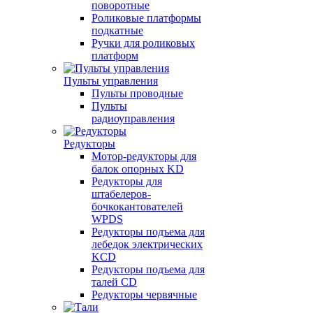
поворотные
Роликовые платформы
подкатные
Ручки для роликовых
платформ
Пульты управления
Пульты проводные
Пульты
радиоуправления
Редукторы
Мотор-редукторы для
балок опорных KD
Редукторы для
штабелеров-
бочкокантователей
WPDS
Редукторы подъема для
лебедок электрических
KCD
Редукторы подъема для
талей CD
Редукторы червячные