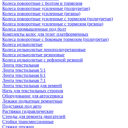
Колеса поворотные с болтом и тормозом
Колеса поворотные усиленные (полиуретан)
Колеса поворотные усиленные (резина)
Колеса поворотные усиленные с тормозом (полиуретан)
Колеса поворотные усиленные с тормозом (резина)
Колеса промышленные под болт
Комплекты колес для телег платформенных
Колеса поворотные c боковым тормозом (полиуретан)
Колеса цельнолитые
Колеса цельнолитые пенополиуретановые
Колеса цельнолитые резиновые
Колеса цельнолитые с рефленой резиной
Лента текстильная
Лента текстильная 5:1
Лента текстильная 6:1
Лента текстильная 7:1
Лента текстильная для ремней
Нить для текстильных стропов
Оборудование для автосервиса
Лежаки подкатные ремонтные
Подставки под авто
Растяжки гидравлические
Стенды для ремонта двигателей
Стойки трансмиссионные
Стяжки пружин