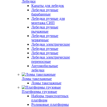
Лебедки
Канаты для лебедок
Лебедки ручные
барабанные
Лебедки ручные для
монтажа СИП
Лебедки ручные
рычажные
Лебедки ручные
червячные
Лебедки электрические
Лебедки ручные
Лебедки ручные
Лебедки электрические
переносные
Автомобильные
лебедки
Ломы такелажные
Ломы такелажные
Платформы грузовые
Наборы транспортных
платформ
Роликовые платформы