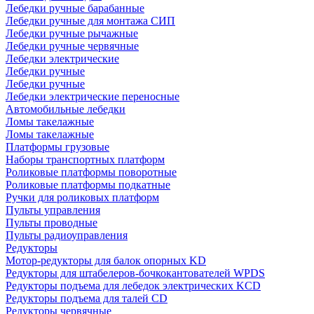
Лебедки ручные барабанные
Лебедки ручные для монтажа СИП
Лебедки ручные рычажные
Лебедки ручные червячные
Лебедки электрические
Лебедки ручные
Лебедки ручные
Лебедки электрические переносные
Автомобильные лебедки
Ломы такелажные
Ломы такелажные
Платформы грузовые
Наборы транспортных платформ
Роликовые платформы поворотные
Роликовые платформы подкатные
Ручки для роликовых платформ
Пульты управления
Пульты проводные
Пульты радиоуправления
Редукторы
Мотор-редукторы для балок опорных KD
Редукторы для штабелеров-бочкокантователей WPDS
Редукторы подъема для лебедок электрических KCD
Редукторы подъема для талей CD
Редукторы червячные