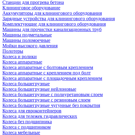
Станции для прогрева бетона
Клининговое оборудование
Аккумуляторы для клинингового оборудования
Зарядные устройства для клинингового оборудования
Комплектующие для клинингового оборудования
Машины для прочистки канализационных труб
Машины подметальные
Машины поломоечные
Мойки высокого давления
Полотеры
Колеса и ролики
Колеса аппаратные
Колеса аппаратные с болтовым креплением
Колеса аппаратные с креплением под болт
Колеса аппаратные с площадочным креплением
Колеса большегрузные
Колеса большегрузные нейлоновые
Колеса большегрузные с полиуретановым слоем
Колеса большегрузные с резиновым слоем
Колеса большегрузные чугунные без покрытия
Колеса для евроконтейнеров
Колеса для тележек гидравлических
Колеса без подшипника
Колеса с подшипником
Колеса мебельные