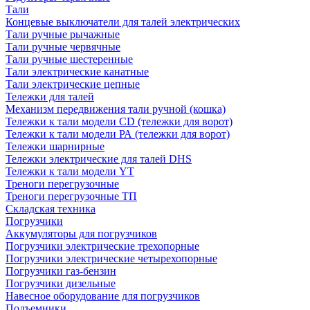
Тали
Концевые выключатели для талей электрических
Тали ручные рычажные
Тали ручные червячные
Тали ручные шестеренные
Тали электрические канатные
Тали электрические цепные
Тележки для талей
Механизм передвижения тали ручной (кошка)
Тележки к тали модели CD (тележки для ворот)
Тележки к тали модели РА (тележки для ворот)
Тележки шарнирные
Тележки электрические для талей DHS
Тележки к тали модели YT
Треноги перегрузочные
Треноги перегрузочные ТП
Складская техника
Погрузчики
Аккумуляторы для погрузчиков
Погрузчики электрические трехопорные
Погрузчики электрические четырехопорные
Погрузчики газ-бензин
Погрузчики дизельные
Навесное оборудование для погрузчиков
Подъемники