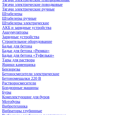
Тягачи электрические поводковые
Тягачи электрические ручные
Штабелеры
Штабелеры ручные
Штабелеры электрические
АКБ и зарядные устройства
Аккумуляторы
Зарядные устройства
Строительное оборудование
Бадьи для бетона
Бадьи для бетона «Рюмки»
Бадьи для бетона «Туфельки»
Тары для раствора
Ящики каменщика
Бензорезы
Бетоносмесители электрические
Бетономешалки 220 В
Растворосмесители
Бордюрные машины
Буры
Комплектующие для буров
Мотобуры
Вибротехника
Вибраторы глубинные