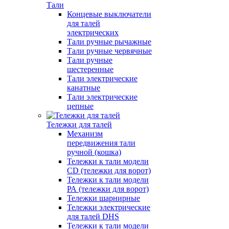
Тали
Концевые выключатели
для талей
электрических
Тали ручные рычажные
Тали ручные червячные
Тали ручные
шестеренные
Тали электрические
канатные
Тали электрические
цепные
Тележки для талей
Механизм
передвижения тали
ручной (кошка)
Тележки к тали модели
CD (тележки для ворот)
Тележки к тали модели
РА (тележки для ворот)
Тележки шарнирные
Тележки электрические
для талей DHS
Тележки к тали модели