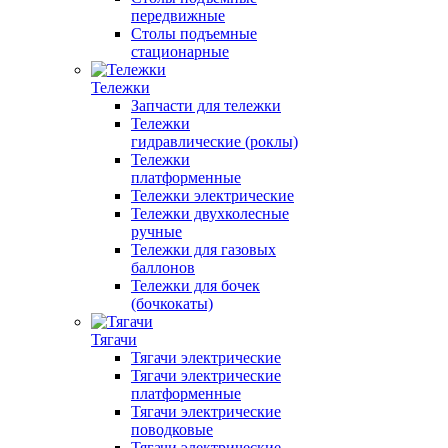
передвижные
Столы подъемные
стационарные
Тележки
Запчасти для тележки
Тележки
гидравлические (роклы)
Тележки
платформенные
Тележки электрические
Тележки двухколесные
ручные
Тележки для газовых
баллонов
Тележки для бочек
(бочкокаты)
Тягачи
Тягачи электрические
Тягачи электрические
платформенные
Тягачи электрические
поводковые
Тягачи электрические