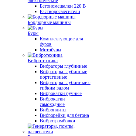
электрические
Бетономешалки 220 В
Растворосмесители
Бордюрные машины
Буры
Комплектующие для
буров
Мотобуры
Вибротехника
Вибраторы глубинные
Вибраторы глубинные
портативные
Вибраторы глубинные с
гибким валом
Виброкатки ручные
Виброкатки
самоходные
Виброплиты
Виброрейки для бетона
Вибротрамбовки