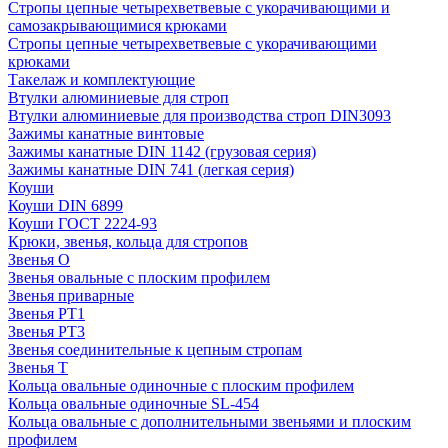
Стропы цепные четырехветвевые с укорачивающими и
самозакрывающимися крюками
Стропы цепные четырехветвевые с укорачивающими
крюками
Такелаж и комплектующие
Втулки алюминиевые для строп
Втулки алюминиевые для производства строп DIN3093
Зажимы канатные винтовые
Зажимы канатные DIN 1142 (грузовая серия)
Зажимы канатные DIN 741 (легкая серия)
Коуши
Коуши DIN 6899
Коуши ГОСТ 2224-93
Крюки, звенья, кольца для стропов
Звенья О
Звенья овальные с плоским профилем
Звенья приварные
Звенья РТ1
Звенья РТ3
Звенья соединительные к цепным стропам
Звенья Т
Кольца овальные одиночные c плоским профилем
Кольца овальные одиночные SL-454
Кольца овальные с дополнительными звеньями и плоским
профилем