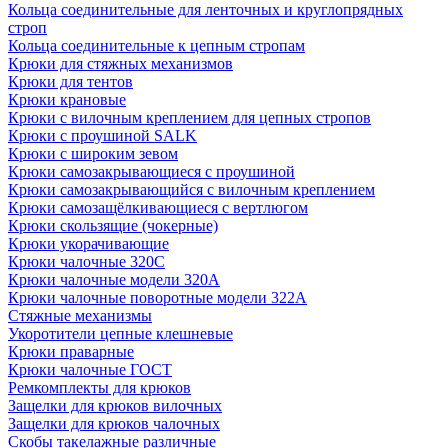
Кольца соединительные для ленточных и круглопрядных
строп
Кольца соединительные к цепным стропам
Крюки для стяжных механизмов
Крюки для тентов
Крюки крановые
Крюки с вилочным креплением для цепных стропов
Крюки с проушиной SALK
Крюки с широким зевом
Крюки самозакрывающиеся с проушиной
Крюки самозакрывающийся с вилочным креплением
Крюки самозащёлкивающиеся с вертлюгом
Крюки скользящие (чокерные)
Крюки укорачивающие
Крюки чалочные 320C
Крюки чалочные модели 320А
Крюки чалочные поворотные модели 322А
Стяжные механизмы
Укоротители цепные клешневые
Крюки праварные
Крюки чалочные ГОСТ
Ремкомплекты для крюков
Защелки для крюков вилочных
Защелки для крюков чалочных
Скобы такелажные различные