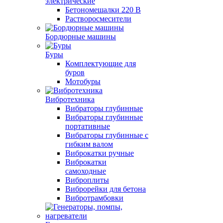
электрические
Бетономешалки 220 В
Растворосмесители
Бордюрные машины
Буры
Комплектующие для
буров
Мотобуры
Вибротехника
Вибраторы глубинные
Вибраторы глубинные
портативные
Вибраторы глубинные с
гибким валом
Виброкатки ручные
Виброкатки
самоходные
Виброплиты
Виброрейки для бетона
Вибротрамбовки