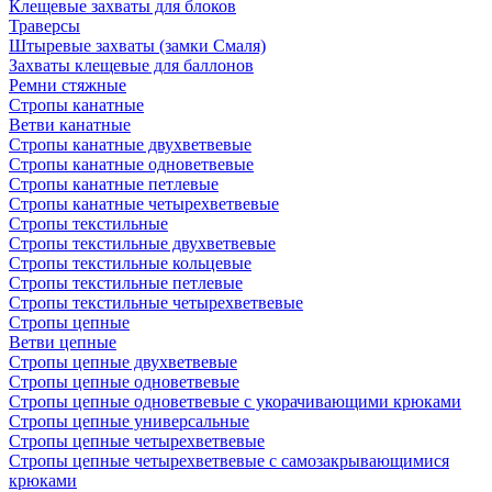
Клещевые захваты для блоков
Траверсы
Штыревые захваты (замки Смаля)
Захваты клещевые для баллонов
Ремни стяжные
Стропы канатные
Ветви канатные
Стропы канатные двухветвевые
Стропы канатные одноветвевые
Стропы канатные петлевые
Стропы канатные четырехветвевые
Стропы текстильные
Стропы текстильные двухветвевые
Стропы текстильные кольцевые
Стропы текстильные петлевые
Стропы текстильные четырехветвевые
Стропы цепные
Ветви цепные
Стропы цепные двухветвевые
Стропы цепные одноветвевые
Стропы цепные одноветвевые с укорачивающими крюками
Стропы цепные универсальные
Стропы цепные четырехветвевые
Стропы цепные четырехветвевые с самозакрывающимися
крюками