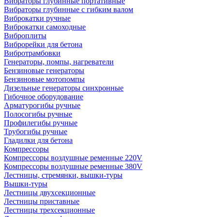
Вибраторы глубинные портативные
Вибраторы глубинные с гибким валом
Виброкатки ручные
Виброкатки самоходные
Виброплиты
Виброрейки для бетона
Вибротрамбовки
Генераторы, помпы, нагреватели
Бензиновые генераторы
Бензиновые мотопомпы
Дизельные генераторы синхронные
Гибочное оборудование
Арматурогибы ручные
Полосогибы ручные
Профилегибы ручные
Трубогибы ручные
Гладилки для бетона
Компрессоры
Компрессоры воздушные ременные 220V
Компрессоры воздушные ременные 380V
Лестницы, стремянки, вышки-туры
Вышки-туры
Лестницы двухсекционные
Лестницы приставные
Лестницы трехсекционные