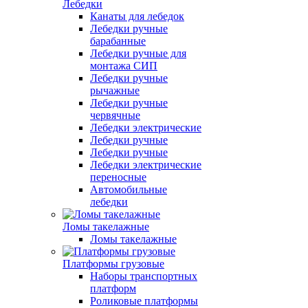
Лебедки
Канаты для лебедок
Лебедки ручные
барабанные
Лебедки ручные для
монтажа СИП
Лебедки ручные
рычажные
Лебедки ручные
червячные
Лебедки электрические
Лебедки ручные
Лебедки ручные
Лебедки электрические
переносные
Автомобильные
лебедки
Ломы такелажные
Ломы такелажные
Платформы грузовые
Наборы транспортных
платформ
Роликовые платформы