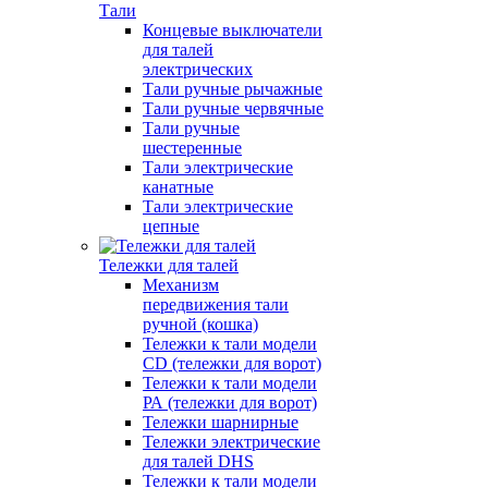
Тали
Концевые выключатели
для талей
электрических
Тали ручные рычажные
Тали ручные червячные
Тали ручные
шестеренные
Тали электрические
канатные
Тали электрические
цепные
Тележки для талей
Механизм
передвижения тали
ручной (кошка)
Тележки к тали модели
CD (тележки для ворот)
Тележки к тали модели
РА (тележки для ворот)
Тележки шарнирные
Тележки электрические
для талей DHS
Тележки к тали модели