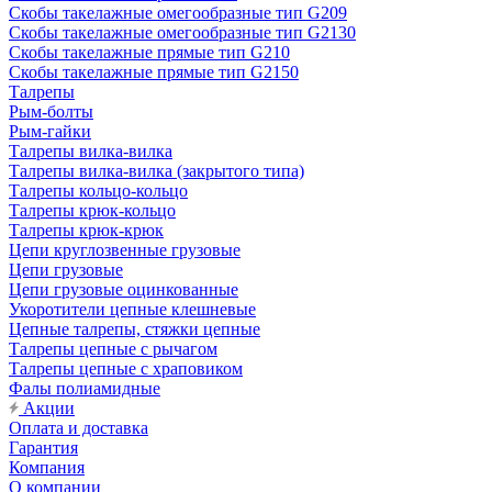
Скобы такелажные омегообразные тип G209
Скобы такелажные омегообразные тип G2130
Скобы такелажные прямые тип G210
Скобы такелажные прямые тип G2150
Талрепы
Рым-болты
Рым-гайки
Талрепы вилка-вилка
Талрепы вилка-вилка (закрытого типа)
Талрепы кольцо-кольцо
Талрепы крюк-кольцо
Талрепы крюк-крюк
Цепи круглозвенные грузовые
Цепи грузовые
Цепи грузовые оцинкованные
Укоротители цепные клешневые
Цепные талрепы, стяжки цепные
Талрепы цепные с рычагом
Талрепы цепные с храповиком
Фалы полиамидные
Акции
Оплата и доставка
Гарантия
Компания
О компании