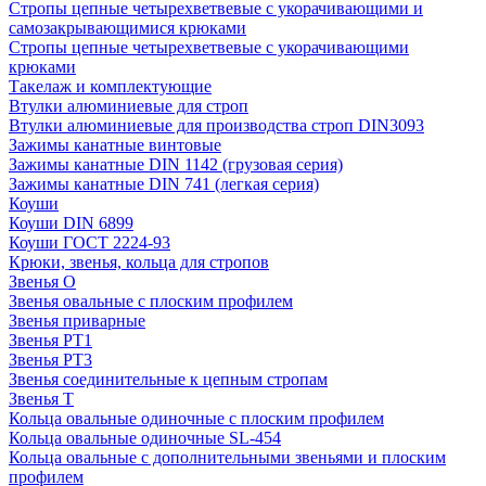
Стропы цепные четырехветвевые с укорачивающими и
самозакрывающимися крюками
Стропы цепные четырехветвевые с укорачивающими
крюками
Такелаж и комплектующие
Втулки алюминиевые для строп
Втулки алюминиевые для производства строп DIN3093
Зажимы канатные винтовые
Зажимы канатные DIN 1142 (грузовая серия)
Зажимы канатные DIN 741 (легкая серия)
Коуши
Коуши DIN 6899
Коуши ГОСТ 2224-93
Крюки, звенья, кольца для стропов
Звенья О
Звенья овальные с плоским профилем
Звенья приварные
Звенья РТ1
Звенья РТ3
Звенья соединительные к цепным стропам
Звенья Т
Кольца овальные одиночные c плоским профилем
Кольца овальные одиночные SL-454
Кольца овальные с дополнительными звеньями и плоским
профилем