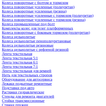
Колеса поворотные с болтом и тормозом
Колеса поворотные усиленные (полиуретан)
Колеса поворотные усиленные (резина)
Колеса поворотные усиленные с тормозом (полиуретан)
Колеса поворотные усиленные с тормозом (резина)
Колеса промышленные под болт
Комплекты колес для телег платформенных
Колеса поворотные c боковым тормозом (полиуретан)
Колеса цельнолитые
Колеса цельнолитые пенополиуретановые
Колеса цельнолитые резиновые
Колеса цельнолитые с рефленой резиной
Лента текстильная
Лента текстильная 5:1
Лента текстильная 6:1
Лента текстильная 7:1
Лента текстильная для ремней
Нить для текстильных стропов
Оборудование для автосервиса
Лежаки подкатные ремонтные
Подставки под авто
Растяжки гидравлические
Стенды для ремонта двигателей
Стойки трансмиссионные
Стяжки пружин