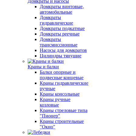
Домкраты и насосы
Домкраты винтовые,
автомобильные
Домкраты
гидравлические
Домкраты подкатные
Домкраты реечные
Домкраты
трансмиссионные
Насосы для домкратов
Цилиндры тянущие
Краны и балки
Балки опорные и
подвесные концевые
Краны гидравлические
ручные
Краны консольные
Краны ручные
козловые
Краны стреловые типа
"Пионер"
Краны строительные
"Окно"