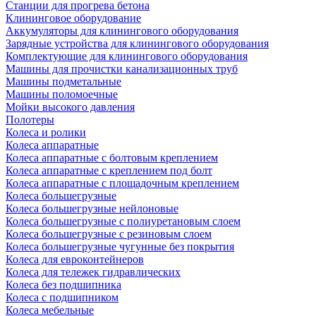
Станции для прогрева бетона
Клининговое оборудование
Аккумуляторы для клинингового оборудования
Зарядные устройства для клинингового оборудования
Комплектующие для клинингового оборудования
Машины для прочистки канализационных труб
Машины подметальные
Машины поломоечные
Мойки высокого давления
Полотеры
Колеса и ролики
Колеса аппаратные
Колеса аппаратные с болтовым креплением
Колеса аппаратные с креплением под болт
Колеса аппаратные с площадочным креплением
Колеса большегрузные
Колеса большегрузные нейлоновые
Колеса большегрузные с полиуретановым слоем
Колеса большегрузные с резиновым слоем
Колеса большегрузные чугунные без покрытия
Колеса для евроконтейнеров
Колеса для тележек гидравлических
Колеса без подшипника
Колеса с подшипником
Колеса мебельные