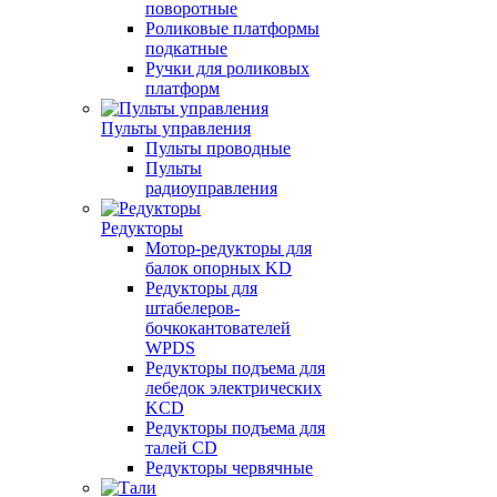
поворотные
Роликовые платформы
подкатные
Ручки для роликовых
платформ
Пульты управления
Пульты проводные
Пульты
радиоуправления
Редукторы
Мотор-редукторы для
балок опорных KD
Редукторы для
штабелеров-
бочкокантователей
WPDS
Редукторы подъема для
лебедок электрических
KCD
Редукторы подъема для
талей CD
Редукторы червячные