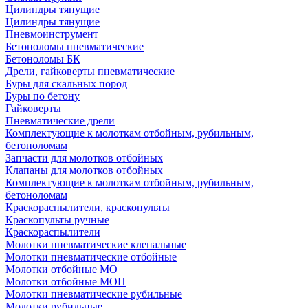
Цилиндры тянущие
Цилиндры тянущие
Пневмоинструмент
Бетоноломы пневматические
Бетоноломы БК
Дрели, гайковерты пневматические
Буры для скальных пород
Буры по бетону
Гайковерты
Пневматические дрели
Комплектующие к молоткам отбойным, рубильным,
бетоноломам
Запчасти для молотков отбойных
Клапаны для молотков отбойных
Комплектующие к молоткам отбойным, рубильным,
бетоноломам
Краскораспылители, краскопульты
Краскопульты ручные
Краскораспылители
Молотки пневматические клепальные
Молотки пневматические отбойные
Молотки отбойные МО
Молотки отбойные МОП
Молотки пневматические рубильные
Молотки рубильные