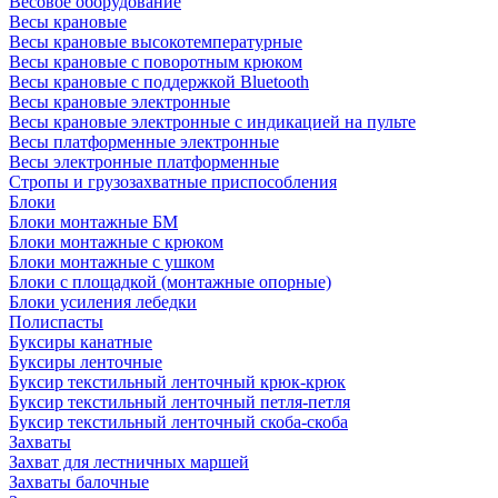
Весовое оборудование
Весы крановые
Весы крановые высокотемпературные
Весы крановые с поворотным крюком
Весы крановые с поддержкой Bluetooth
Весы крановые электронные
Весы крановые электронные с индикацией на пульте
Весы платформенные электронные
Весы электронные платформенные
Стропы и грузозахватные приспособления
Блоки
Блоки монтажные БМ
Блоки монтажные с крюком
Блоки монтажные с ушком
Блоки с площадкой (монтажные опорные)
Блоки усиления лебедки
Полиспасты
Буксиры канатные
Буксиры ленточные
Буксир текстильный ленточный крюк-крюк
Буксир текстильный ленточный петля-петля
Буксир текстильный ленточный скоба-скоба
Захваты
Захват для лестничных маршей
Захваты балочные