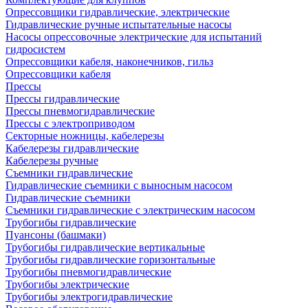
Опрессовщики гидравлические, электрические
Гидравлические ручные испытательные насосы
Насосы опрессовочные электрические для испытаний
гидросистем
Опрессовщики кабеля, наконечников, гильз
Опрессовщики кабеля
Прессы
Прессы гидравлические
Прессы пневмогидравлические
Прессы с электроприводом
Секторные ножницы, кабелерезы
Кабелерезы гидравлические
Кабелерезы ручные
Съемники гидравлические
Гидравлические cъемники с выносным насосом
Гидравлические съемники
Съемники гидравлические с электрическим насосом
Трубогибы гидравлические
Пуансоны (башмаки)
Трубогибы гидравлические вертикальные
Трубогибы гидравлические горизонтальные
Трубогибы пневмогидравлические
Трубогибы электрические
Трубогибы электрогидравлические