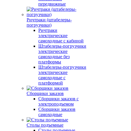
передвижные
Ричтраки (штабелеры-
погрузчики)
Ричтраки
электрические
самоходные с кабиной
Штабелеры-погрузчики
электрические
самоходные без
платформы
Штабелеры-погрузчики
электрические
самоходные с
платформой
Сборщики заказов
Сборщики заказов с
электроподъемом
Сборщики заказов
самоходные
Столы подъемные
Столы подъемные