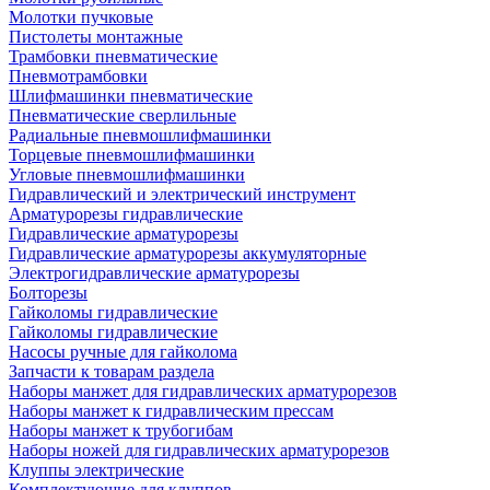
Молотки пучковые
Пистолеты монтажные
Трамбовки пневматические
Пневмотрамбовки
Шлифмашинки пневматические
Пневматические сверлильные
Радиальные пневмошлифмашинки
Торцевые пневмошлифмашинки
Угловые пневмошлифмашинки
Гидравлический и электрический инструмент
Арматурорезы гидравлические
Гидравлические арматурорезы
Гидравлические арматурорезы аккумуляторные
Электрогидравлические арматурорезы
Болторезы
Гайколомы гидравлические
Гайколомы гидравлические
Насосы ручные для гайколома
Запчасти к товарам раздела
Наборы манжет для гидравлических арматурорезов
Наборы манжет к гидравлическим прессам
Наборы манжет к трубогибам
Наборы ножей для гидравлических арматурорезов
Клуппы электрические
Комплектующие для клуппов