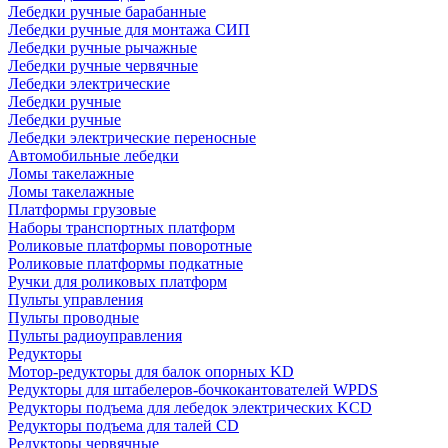
Лебедки ручные барабанные
Лебедки ручные для монтажа СИП
Лебедки ручные рычажные
Лебедки ручные червячные
Лебедки электрические
Лебедки ручные
Лебедки ручные
Лебедки электрические переносные
Автомобильные лебедки
Ломы такелажные
Ломы такелажные
Платформы грузовые
Наборы транспортных платформ
Роликовые платформы поворотные
Роликовые платформы подкатные
Ручки для роликовых платформ
Пульты управления
Пульты проводные
Пульты радиоуправления
Редукторы
Мотор-редукторы для балок опорных KD
Редукторы для штабелеров-бочкокантователей WPDS
Редукторы подъема для лебедок электрических KCD
Редукторы подъема для талей CD
Редукторы червячные