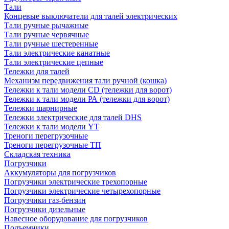
Тали
Концевые выключатели для талей электрических
Тали ручные рычажные
Тали ручные червячные
Тали ручные шестеренные
Тали электрические канатные
Тали электрические цепные
Тележки для талей
Механизм передвижения тали ручной (кошка)
Тележки к тали модели CD (тележки для ворот)
Тележки к тали модели РА (тележки для ворот)
Тележки шарнирные
Тележки электрические для талей DHS
Тележки к тали модели YT
Треноги перегрузочные
Треноги перегрузочные ТП
Складская техника
Погрузчики
Аккумуляторы для погрузчиков
Погрузчики электрические трехопорные
Погрузчики электрические четырехопорные
Погрузчики газ-бензин
Погрузчики дизельные
Навесное оборудование для погрузчиков
Подъемники