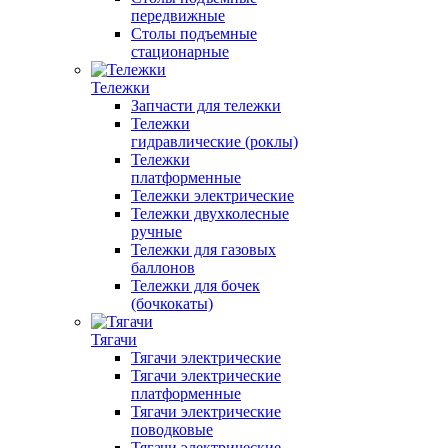
передвижные
Столы подъемные
стационарные
Тележки
Запчасти для тележки
Тележки
гидравлические (роклы)
Тележки
платформенные
Тележки электрические
Тележки двухколесные
ручные
Тележки для газовых
баллонов
Тележки для бочек
(бочкокаты)
Тягачи
Тягачи электрические
Тягачи электрические
платформенные
Тягачи электрические
поводковые
Тягачи электрические