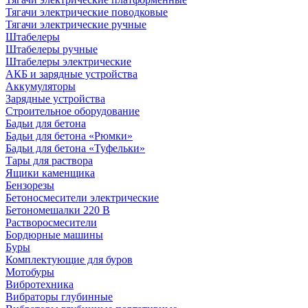
Тягачи электрические поводковые
Тягачи электрические ручные
Штабелеры
Штабелеры ручные
Штабелеры электрические
АКБ и зарядные устройства
Аккумуляторы
Зарядные устройства
Строительное оборудование
Бадьи для бетона
Бадьи для бетона «Рюмки»
Бадьи для бетона «Туфельки»
Тары для раствора
Ящики каменщика
Бензорезы
Бетоносмесители электрические
Бетономешалки 220 В
Растворосмесители
Бордюрные машины
Буры
Комплектующие для буров
Мотобуры
Вибротехника
Вибраторы глубинные