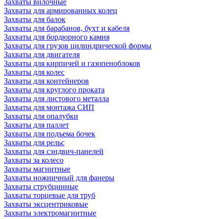
Захваты вилочные
Захваты для армированных колец
Захваты для балок
Захваты для барабанов, бухт и кабеля
Захваты для бордюрного камня
Захваты для грузов цилиндрической формы
Захваты для двигателя
Захваты для кирпичей и газопеноблоков
Захваты для колес
Захваты для контейнеров
Захваты для круглого проката
Захваты для листового металла
Захваты для монтажа СИП
Захваты для опалубки
Захваты для паллет
Захваты для подъема бочек
Захваты для рельс
Захваты для сэндвич-панелей
Захваты за колесо
Захваты магнитные
Захваты ножничный для фанеры
Захваты струбцинные
Захваты торцевые для труб
Захваты эксцентриковые
Захваты электромагнитные