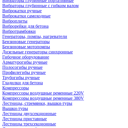
Вибраторы глубинные портативные
Вибраторы глубинные с гибким валом
Виброкатки ручные
Виброкатки самоходные
Виброплиты
Виброрейки для бетона
Вибротрамбовки
Генераторы, помпы, нагреватели
Бензиновые генераторы
Бензиновые мотопомпы
Дизельные генераторы синхронные
Гибочное оборудование
Арматурогибы ручные
Полосогибы ручные
Профилегибы ручные
Трубогибы ручные
Гладилки для бетона
Компрессоры
Компрессоры воздушные ременные 220V
Компрессоры воздушные ременные 380V
Лестницы, стремянки, вышки-туры
Вышки-туры
Лестницы двухсекционные
Лестницы приставные
Лестницы трехсекционные