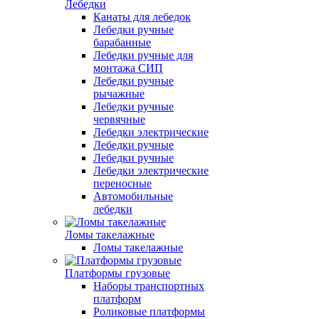
Лебедки
Канаты для лебедок
Лебедки ручные
барабанные
Лебедки ручные для
монтажа СИП
Лебедки ручные
рычажные
Лебедки ручные
червячные
Лебедки электрические
Лебедки ручные
Лебедки ручные
Лебедки электрические
переносные
Автомобильные
лебедки
Ломы такелажные
Ломы такелажные
Платформы грузовые
Наборы транспортных
платформ
Роликовые платформы