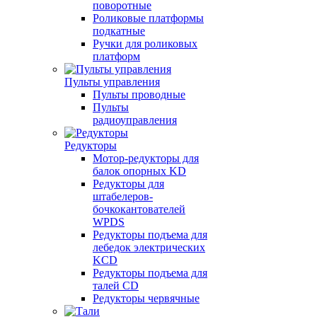
поворотные
Роликовые платформы
подкатные
Ручки для роликовых
платформ
Пульты управления
Пульты проводные
Пульты
радиоуправления
Редукторы
Мотор-редукторы для
балок опорных KD
Редукторы для
штабелеров-
бочкокантователей
WPDS
Редукторы подъема для
лебедок электрических
KCD
Редукторы подъема для
талей CD
Редукторы червячные