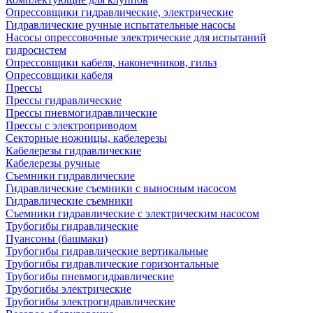
Опрессовщики гидравлические, электрические
Гидравлические ручные испытательные насосы
Насосы опрессовочные электрические для испытаний
гидросистем
Опрессовщики кабеля, наконечников, гильз
Опрессовщики кабеля
Прессы
Прессы гидравлические
Прессы пневмогидравлические
Прессы с электроприводом
Секторные ножницы, кабелерезы
Кабелерезы гидравлические
Кабелерезы ручные
Съемники гидравлические
Гидравлические cъемники с выносным насосом
Гидравлические съемники
Съемники гидравлические с электрическим насосом
Трубогибы гидравлические
Пуансоны (башмаки)
Трубогибы гидравлические вертикальные
Трубогибы гидравлические горизонтальные
Трубогибы пневмогидравлические
Трубогибы электрические
Трубогибы электрогидравлические