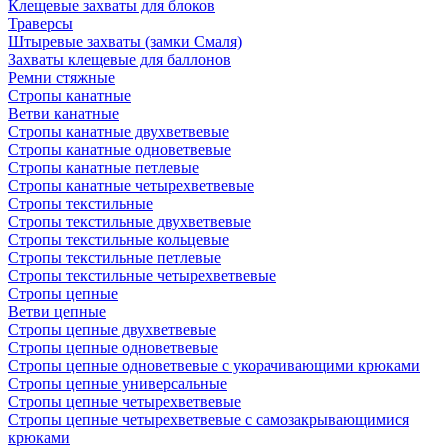
Клещевые захваты для блоков
Траверсы
Штыревые захваты (замки Смаля)
Захваты клещевые для баллонов
Ремни стяжные
Стропы канатные
Ветви канатные
Стропы канатные двухветвевые
Стропы канатные одноветвевые
Стропы канатные петлевые
Стропы канатные четырехветвевые
Стропы текстильные
Стропы текстильные двухветвевые
Стропы текстильные кольцевые
Стропы текстильные петлевые
Стропы текстильные четырехветвевые
Стропы цепные
Ветви цепные
Стропы цепные двухветвевые
Стропы цепные одноветвевые
Стропы цепные одноветвевые с укорачивающими крюками
Стропы цепные универсальные
Стропы цепные четырехветвевые
Стропы цепные четырехветвевые с самозакрывающимися
крюками