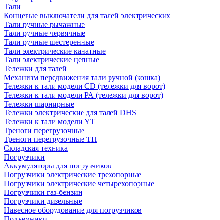
Тали
Концевые выключатели для талей электрических
Тали ручные рычажные
Тали ручные червячные
Тали ручные шестеренные
Тали электрические канатные
Тали электрические цепные
Тележки для талей
Механизм передвижения тали ручной (кошка)
Тележки к тали модели CD (тележки для ворот)
Тележки к тали модели РА (тележки для ворот)
Тележки шарнирные
Тележки электрические для талей DHS
Тележки к тали модели YT
Треноги перегрузочные
Треноги перегрузочные ТП
Складская техника
Погрузчики
Аккумуляторы для погрузчиков
Погрузчики электрические трехопорные
Погрузчики электрические четырехопорные
Погрузчики газ-бензин
Погрузчики дизельные
Навесное оборудование для погрузчиков
Подъемники