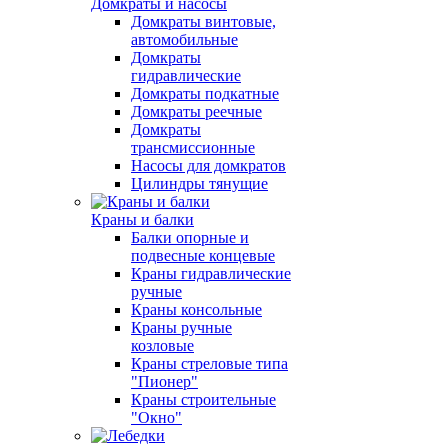
Домкраты и насосы
Домкраты винтовые,
автомобильные
Домкраты
гидравлические
Домкраты подкатные
Домкраты реечные
Домкраты
трансмиссионные
Насосы для домкратов
Цилиндры тянущие
Краны и балки
Балки опорные и
подвесные концевые
Краны гидравлические
ручные
Краны консольные
Краны ручные
козловые
Краны стреловые типа
"Пионер"
Краны строительные
"Окно"