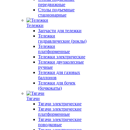
передвижные
Столы подъемные
стационарные
Тележки
Запчасти для тележки
Тележки
гидравлические (роклы)
Тележки
платформенные
Тележки электрические
Тележки двухколесные
ручные
Тележки для газовых
баллонов
Тележки для бочек
(бочкокаты)
Тягачи
Тягачи электрические
Тягачи электрические
платформенные
Тягачи электрические
поводковые
Тягачи электрические