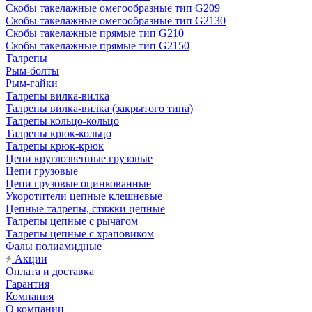
Скобы такелажные омегообразные тип G209
Скобы такелажные омегообразные тип G2130
Скобы такелажные прямые тип G210
Скобы такелажные прямые тип G2150
Талрепы
Рым-болты
Рым-гайки
Талрепы вилка-вилка
Талрепы вилка-вилка (закрытого типа)
Талрепы кольцо-кольцо
Талрепы крюк-кольцо
Талрепы крюк-крюк
Цепи круглозвенные грузовые
Цепи грузовые
Цепи грузовые оцинкованные
Укоротители цепные клешневые
Цепные талрепы, стяжки цепные
Талрепы цепные с рычагом
Талрепы цепные с храповиком
Фалы полиамидные
Акции
Оплата и доставка
Гарантия
Компания
О компании