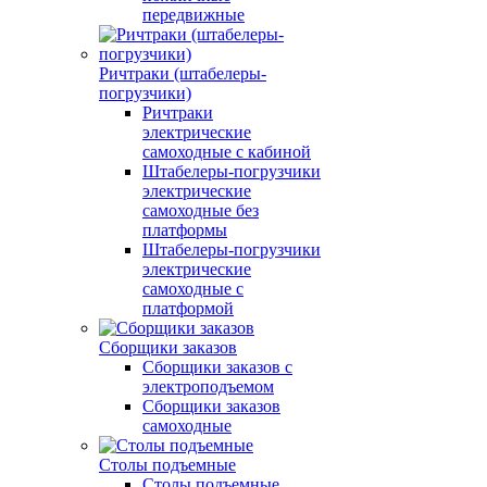
передвижные
Ричтраки (штабелеры-
погрузчики)
Ричтраки
электрические
самоходные с кабиной
Штабелеры-погрузчики
электрические
самоходные без
платформы
Штабелеры-погрузчики
электрические
самоходные с
платформой
Сборщики заказов
Сборщики заказов с
электроподъемом
Сборщики заказов
самоходные
Столы подъемные
Столы подъемные