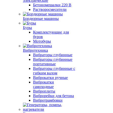
электрические
Бетономешалки 220 В
Растворосмесители
Бордюрные машины
Буры
Комплектующие для
буров
Мотобуры
Вибротехника
Вибраторы глубинные
Вибраторы глубинные
портативные
Вибраторы глубинные с
гибким валом
Виброкатки ручные
Виброкатки
самоходные
Виброплиты
Виброрейки для бетона
Вибротрамбовки