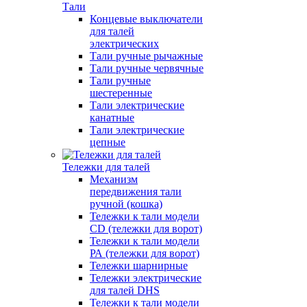
Тали
Концевые выключатели
для талей
электрических
Тали ручные рычажные
Тали ручные червячные
Тали ручные
шестеренные
Тали электрические
канатные
Тали электрические
цепные
Тележки для талей
Механизм
передвижения тали
ручной (кошка)
Тележки к тали модели
CD (тележки для ворот)
Тележки к тали модели
РА (тележки для ворот)
Тележки шарнирные
Тележки электрические
для талей DHS
Тележки к тали модели