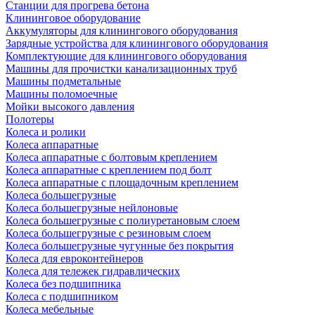
Станции для прогрева бетона
Клининговое оборудование
Аккумуляторы для клинингового оборудования
Зарядные устройства для клинингового оборудования
Комплектующие для клинингового оборудования
Машины для прочистки канализационных труб
Машины подметальные
Машины поломоечные
Мойки высокого давления
Полотеры
Колеса и ролики
Колеса аппаратные
Колеса аппаратные с болтовым креплением
Колеса аппаратные с креплением под болт
Колеса аппаратные с площадочным креплением
Колеса большегрузные
Колеса большегрузные нейлоновые
Колеса большегрузные с полиуретановым слоем
Колеса большегрузные с резиновым слоем
Колеса большегрузные чугунные без покрытия
Колеса для евроконтейнеров
Колеса для тележек гидравлических
Колеса без подшипника
Колеса с подшипником
Колеса мебельные