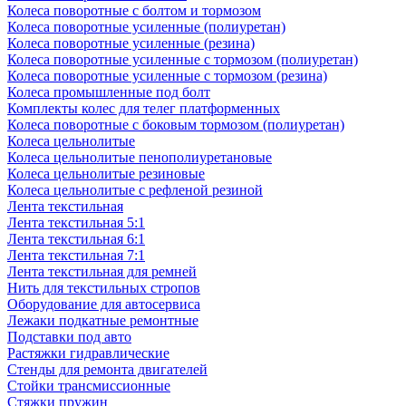
Колеса поворотные с болтом и тормозом
Колеса поворотные усиленные (полиуретан)
Колеса поворотные усиленные (резина)
Колеса поворотные усиленные с тормозом (полиуретан)
Колеса поворотные усиленные с тормозом (резина)
Колеса промышленные под болт
Комплекты колес для телег платформенных
Колеса поворотные c боковым тормозом (полиуретан)
Колеса цельнолитые
Колеса цельнолитые пенополиуретановые
Колеса цельнолитые резиновые
Колеса цельнолитые с рефленой резиной
Лента текстильная
Лента текстильная 5:1
Лента текстильная 6:1
Лента текстильная 7:1
Лента текстильная для ремней
Нить для текстильных стропов
Оборудование для автосервиса
Лежаки подкатные ремонтные
Подставки под авто
Растяжки гидравлические
Стенды для ремонта двигателей
Стойки трансмиссионные
Стяжки пружин