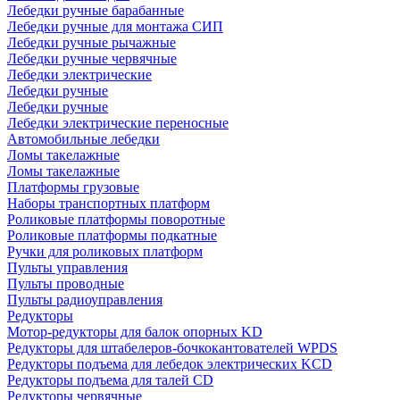
Лебедки ручные барабанные
Лебедки ручные для монтажа СИП
Лебедки ручные рычажные
Лебедки ручные червячные
Лебедки электрические
Лебедки ручные
Лебедки ручные
Лебедки электрические переносные
Автомобильные лебедки
Ломы такелажные
Ломы такелажные
Платформы грузовые
Наборы транспортных платформ
Роликовые платформы поворотные
Роликовые платформы подкатные
Ручки для роликовых платформ
Пульты управления
Пульты проводные
Пульты радиоуправления
Редукторы
Мотор-редукторы для балок опорных KD
Редукторы для штабелеров-бочкокантователей WPDS
Редукторы подъема для лебедок электрических KCD
Редукторы подъема для талей CD
Редукторы червячные