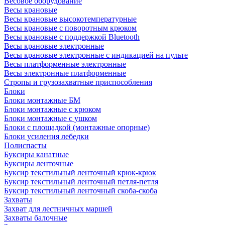
Весовое оборудование
Весы крановые
Весы крановые высокотемпературные
Весы крановые с поворотным крюком
Весы крановые с поддержкой Bluetooth
Весы крановые электронные
Весы крановые электронные с индикацией на пульте
Весы платформенные электронные
Весы электронные платформенные
Стропы и грузозахватные приспособления
Блоки
Блоки монтажные БМ
Блоки монтажные с крюком
Блоки монтажные с ушком
Блоки с площадкой (монтажные опорные)
Блоки усиления лебедки
Полиспасты
Буксиры канатные
Буксиры ленточные
Буксир текстильный ленточный крюк-крюк
Буксир текстильный ленточный петля-петля
Буксир текстильный ленточный скоба-скоба
Захваты
Захват для лестничных маршей
Захваты балочные