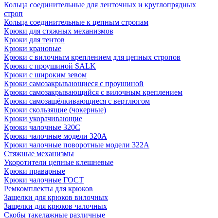
Кольца соединительные для ленточных и круглопрядных
строп
Кольца соединительные к цепным стропам
Крюки для стяжных механизмов
Крюки для тентов
Крюки крановые
Крюки с вилочным креплением для цепных стропов
Крюки с проушиной SALK
Крюки с широким зевом
Крюки самозакрывающиеся с проушиной
Крюки самозакрывающийся с вилочным креплением
Крюки самозащёлкивающиеся с вертлюгом
Крюки скользящие (чокерные)
Крюки укорачивающие
Крюки чалочные 320C
Крюки чалочные модели 320А
Крюки чалочные поворотные модели 322А
Стяжные механизмы
Укоротители цепные клешневые
Крюки праварные
Крюки чалочные ГОСТ
Ремкомплекты для крюков
Защелки для крюков вилочных
Защелки для крюков чалочных
Скобы такелажные различные