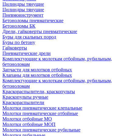
Цилиндры тянущие
Цилиндры тянущие
Пневмоинструмент
Бетоноломы пневматические
Бетоноломы БК
Дрели, гайковерты пневматические
Буры для скальных пород
Буры по бетону
Гайковерты
Пневматические дрели
Комплектующие к молоткам отбойным, рубильным,
бетоноломам
Запчасти для молотков отбойных
Клапаны для молотков отбойных
Комплектующие к молоткам отбойным, рубильным,
бетоноломам
Краскораспылители, краскопульты
Краскопульты ручные
Краскораспылители
Молотки пневматические клепальные
Молотки пневматические отбойные
Молотки отбойные МО
Молотки отбойные МОП
Молотки пневматические рубильные
Молотки рубильные