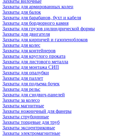
Захваты вилочные
Захваты для армированных колец
Захваты для балок
Захваты для барабанов, бухт и кабеля
Захваты для бордюрного камня
Захваты для грузов цилиндрической формы
Захваты для двигателя
Захваты для кирпичей и газопеноблоков
Захваты для колес
Захваты для контейнеров
Захваты для круглого проката
Захваты для листового металла
Захваты для монтажа СИП
Захваты для опалубки
Захваты для паллет
Захваты для подъема бочек
Захваты для рельс
Захваты для сэндвич-панелей
Захваты за колесо
Захваты магнитные
Захваты ножничный для фанеры
Захваты струбцинные
Захваты торцевые для труб
Захваты эксцентриковые
Захваты электромагнитные