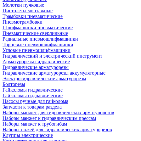
Молотки пучковые
Пистолеты монтажные
Трамбовки пневматические
Пневмотрамбовки
Шлифмашинки пневматические
Пневматические сверлильные
Радиальные пневмошлифмашинки
Торцевые пневмошлифмашинки
Угловые пневмошлифмашинки
Гидравлический и электрический инструмент
Арматурорезы гидравлические
Гидравлические арматурорезы
Гидравлические арматурорезы аккумуляторные
Электрогидравлические арматурорезы
Болторезы
Гайколомы гидравлические
Гайколомы гидравлические
Насосы ручные для гайколома
Запчасти к товарам раздела
Наборы манжет для гидравлических арматурорезов
Наборы манжет к гидравлическим прессам
Наборы манжет к трубогибам
Наборы ножей для гидравлических арматурорезов
Клуппы электрические
Комплектующие для клуппов