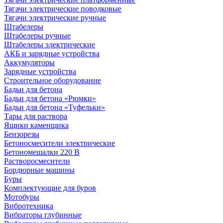
Тягачи электрические поводковые
Тягачи электрические ручные
Штабелеры
Штабелеры ручные
Штабелеры электрические
АКБ и зарядные устройства
Аккумуляторы
Зарядные устройства
Строительное оборудование
Бадьи для бетона
Бадьи для бетона «Рюмки»
Бадьи для бетона «Туфельки»
Тары для раствора
Ящики каменщика
Бензорезы
Бетоносмесители электрические
Бетономешалки 220 В
Растворосмесители
Бордюрные машины
Буры
Комплектующие для буров
Мотобуры
Вибротехника
Вибраторы глубинные