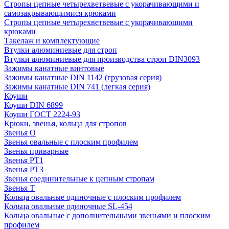
Стропы цепные четырехветвевые с укорачивающими и
самозакрывающимися крюками
Стропы цепные четырехветвевые с укорачивающими
крюками
Такелаж и комплектующие
Втулки алюминиевые для строп
Втулки алюминиевые для производства строп DIN3093
Зажимы канатные винтовые
Зажимы канатные DIN 1142 (грузовая серия)
Зажимы канатные DIN 741 (легкая серия)
Коуши
Коуши DIN 6899
Коуши ГОСТ 2224-93
Крюки, звенья, кольца для стропов
Звенья О
Звенья овальные с плоским профилем
Звенья приварные
Звенья РТ1
Звенья РТ3
Звенья соединительные к цепным стропам
Звенья Т
Кольца овальные одиночные c плоским профилем
Кольца овальные одиночные SL-454
Кольца овальные с дополнительными звеньями и плоским
профилем