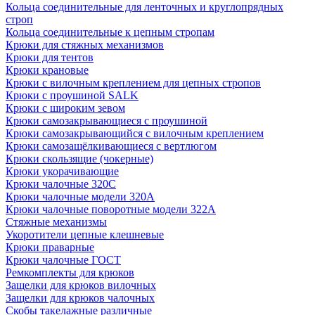
Кольца соединительные для ленточных и круглопрядных
строп
Кольца соединительные к цепным стропам
Крюки для стяжных механизмов
Крюки для тентов
Крюки крановые
Крюки с вилочным креплением для цепных стропов
Крюки с проушиной SALK
Крюки с широким зевом
Крюки самозакрывающиеся с проушиной
Крюки самозакрывающийся с вилочным креплением
Крюки самозащёлкивающиеся с вертлюгом
Крюки скользящие (чокерные)
Крюки укорачивающие
Крюки чалочные 320C
Крюки чалочные модели 320А
Крюки чалочные поворотные модели 322А
Стяжные механизмы
Укоротители цепные клешневые
Крюки праварные
Крюки чалочные ГОСТ
Ремкомплекты для крюков
Защелки для крюков вилочных
Защелки для крюков чалочных
Скобы такелажные различные