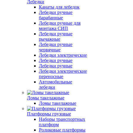
Лебедки
Канаты для лебедок
Лебедки ручные
барабанные
Лебедки ручные для
монтажа СИП
Лебедки ручные
рычажные
Лебедки ручные
червячные
Лебедки электрические
Лебедки ручные
Лебедки ручные
Лебедки электрические
переносные
Автомобильные
лебедки
Ломы такелажные
Ломы такелажные
Платформы грузовые
Наборы транспортных
платформ
Роликовые платформы