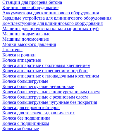
Станции для прогрева бетона
Клининговое оборудование
Аккумуляторы для клинингового оборудования
Зарядные устройства для клинингового оборудования
Комплектующие для клинингового оборудования
Машины для прочистки канализационных труб
Машины подметальные
Машины поломоечные
Мойки высокого давления
Полотеры
Колеса и ролики
Колеса аппаратные
Колеса аппаратные с болтовым креплением
Колеса аппаратные с креплением под болт
Колеса аппаратные с площадочным креплением
Колеса большегрузные
Колеса большегрузные нейлоновые
Колеса большегрузные с полиуретановым слоем
Колеса большегрузные с резиновым слоем
Колеса большегрузные чугунные без покрытия
Колеса для евроконтейнеров
Колеса для тележек гидравлических
Колеса без подшипника
Колеса с подшипником
Колеса мебельные