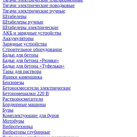
Тягачи электрические поводковые
Тягачи электрические ручные
Штабелеры
Штабелеры ручные
Штабелеры электрические
АКБ и зарядные устройства
Аккумуляторы
Зарядные устройства
Строительное оборудование
Бадьи для бетона
Бадьи для бетона «Рюмки»
Бадьи для бетона «Туфельки»
Тары для раствора
Ящики каменщика
Бензорезы
Бетоносмесители электрические
Бетономешалки 220 В
Растворосмесители
Бордюрные машины
Буры
Комплектующие для буров
Мотобуры
Вибротехника
Вибраторы глубинные