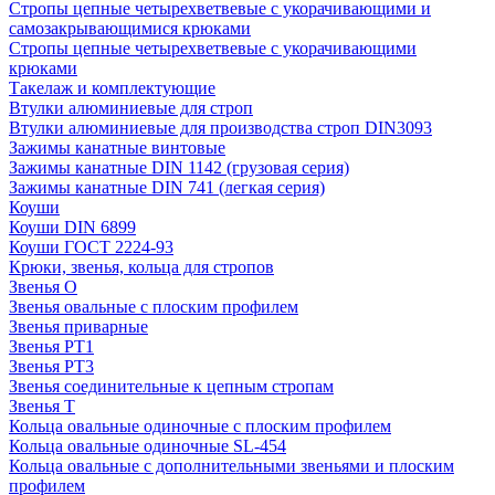
Стропы цепные четырехветвевые с укорачивающими и
самозакрывающимися крюками
Стропы цепные четырехветвевые с укорачивающими
крюками
Такелаж и комплектующие
Втулки алюминиевые для строп
Втулки алюминиевые для производства строп DIN3093
Зажимы канатные винтовые
Зажимы канатные DIN 1142 (грузовая серия)
Зажимы канатные DIN 741 (легкая серия)
Коуши
Коуши DIN 6899
Коуши ГОСТ 2224-93
Крюки, звенья, кольца для стропов
Звенья О
Звенья овальные с плоским профилем
Звенья приварные
Звенья РТ1
Звенья РТ3
Звенья соединительные к цепным стропам
Звенья Т
Кольца овальные одиночные c плоским профилем
Кольца овальные одиночные SL-454
Кольца овальные с дополнительными звеньями и плоским
профилем