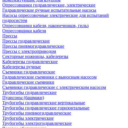
Опрессовщики гидравлические, электрические
Гидравлические ручные испытательные насосы
Насосы опрессовочные электрические для испытаний
гидросистем
Опрессовщики кабеля, наконечников, гильз
Опрессовщики кабеля
Прессы
Прессы гидравлические
Прессы пневмогидравлические
Прессы с электроприводом
Секторные ножницы, кабелерезы
Кабелерезы гидравлические
Кабелерезы ручные
Съемники гидравлические
Гидравлические cъемники с выносным насосом
Гидравлические съемники
Съемники гидравлические с электрическим насосом
Трубогибы гидравлические
Пуансоны (башмаки)
Трубогибы гидравлические вертикальные
Трубогибы гидравлические горизонтальные
Трубогибы пневмогидравлические
Трубогибы электрические
Трубогибы электрогидравлические