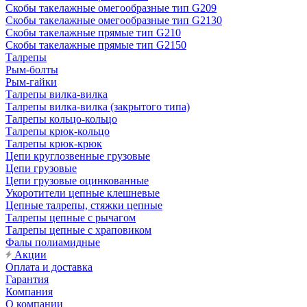
Скобы такелажные омегообразные тип G209
Скобы такелажные омегообразные тип G2130
Скобы такелажные прямые тип G210
Скобы такелажные прямые тип G2150
Талрепы
Рым-болты
Рым-гайки
Талрепы вилка-вилка
Талрепы вилка-вилка (закрытого типа)
Талрепы кольцо-кольцо
Талрепы крюк-кольцо
Талрепы крюк-крюк
Цепи круглозвенные грузовые
Цепи грузовые
Цепи грузовые оцинкованные
Укоротители цепные клешневые
Цепные талрепы, стяжки цепные
Талрепы цепные с рычагом
Талрепы цепные с храповиком
Фалы полиамидные
Акции
Оплата и доставка
Гарантия
Компания
О компании