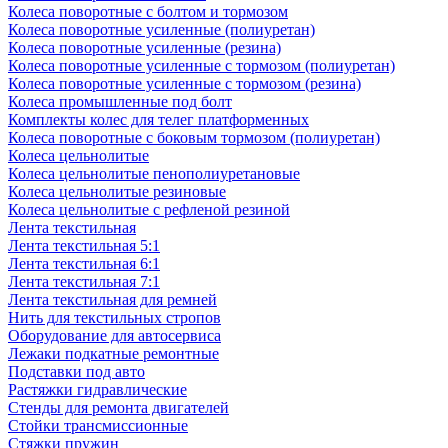
Колеса поворотные с болтом и тормозом
Колеса поворотные усиленные (полиуретан)
Колеса поворотные усиленные (резина)
Колеса поворотные усиленные с тормозом (полиуретан)
Колеса поворотные усиленные с тормозом (резина)
Колеса промышленные под болт
Комплекты колес для телег платформенных
Колеса поворотные c боковым тормозом (полиуретан)
Колеса цельнолитые
Колеса цельнолитые пенополиуретановые
Колеса цельнолитые резиновые
Колеса цельнолитые с рефленой резиной
Лента текстильная
Лента текстильная 5:1
Лента текстильная 6:1
Лента текстильная 7:1
Лента текстильная для ремней
Нить для текстильных стропов
Оборудование для автосервиса
Лежаки подкатные ремонтные
Подставки под авто
Растяжки гидравлические
Стенды для ремонта двигателей
Стойки трансмиссионные
Стяжки пружин