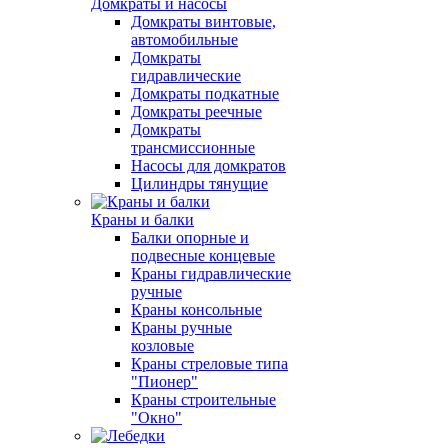
Домкраты и насосы
Домкраты винтовые,
автомобильные
Домкраты
гидравлические
Домкраты подкатные
Домкраты реечные
Домкраты
трансмиссионные
Насосы для домкратов
Цилиндры тянущие
Краны и балки
Балки опорные и
подвесные концевые
Краны гидравлические
ручные
Краны консольные
Краны ручные
козловые
Краны стреловые типа
"Пионер"
Краны строительные
"Окно"