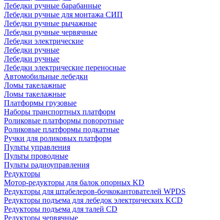
Лебедки ручные барабанные
Лебедки ручные для монтажа СИП
Лебедки ручные рычажные
Лебедки ручные червячные
Лебедки электрические
Лебедки ручные
Лебедки ручные
Лебедки электрические переносные
Автомобильные лебедки
Ломы такелажные
Ломы такелажные
Платформы грузовые
Наборы транспортных платформ
Роликовые платформы поворотные
Роликовые платформы подкатные
Ручки для роликовых платформ
Пульты управления
Пульты проводные
Пульты радиоуправления
Редукторы
Мотор-редукторы для балок опорных KD
Редукторы для штабелеров-бочкокантователей WPDS
Редукторы подъема для лебедок электрических KCD
Редукторы подъема для талей CD
Редукторы червячные