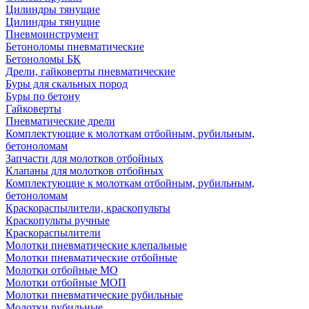
Цилиндры тянущие
Цилиндры тянущие
Пневмоинструмент
Бетоноломы пневматические
Бетоноломы БК
Дрели, гайковерты пневматические
Буры для скальных пород
Буры по бетону
Гайковерты
Пневматические дрели
Комплектующие к молоткам отбойным, рубильным,
бетоноломам
Запчасти для молотков отбойных
Клапаны для молотков отбойных
Комплектующие к молоткам отбойным, рубильным,
бетоноломам
Краскораспылители, краскопульты
Краскопульты ручные
Краскораспылители
Молотки пневматические клепальные
Молотки пневматические отбойные
Молотки отбойные МО
Молотки отбойные МОП
Молотки пневматические рубильные
Молотки рубильные