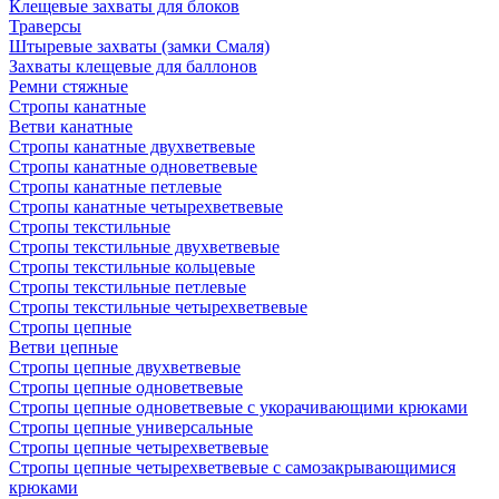
Клещевые захваты для блоков
Траверсы
Штыревые захваты (замки Смаля)
Захваты клещевые для баллонов
Ремни стяжные
Стропы канатные
Ветви канатные
Стропы канатные двухветвевые
Стропы канатные одноветвевые
Стропы канатные петлевые
Стропы канатные четырехветвевые
Стропы текстильные
Стропы текстильные двухветвевые
Стропы текстильные кольцевые
Стропы текстильные петлевые
Стропы текстильные четырехветвевые
Стропы цепные
Ветви цепные
Стропы цепные двухветвевые
Стропы цепные одноветвевые
Стропы цепные одноветвевые с укорачивающими крюками
Стропы цепные универсальные
Стропы цепные четырехветвевые
Стропы цепные четырехветвевые с самозакрывающимися
крюками