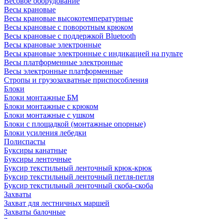
Весовое оборудование
Весы крановые
Весы крановые высокотемпературные
Весы крановые с поворотным крюком
Весы крановые с поддержкой Bluetooth
Весы крановые электронные
Весы крановые электронные с индикацией на пульте
Весы платформенные электронные
Весы электронные платформенные
Стропы и грузозахватные приспособления
Блоки
Блоки монтажные БМ
Блоки монтажные с крюком
Блоки монтажные с ушком
Блоки с площадкой (монтажные опорные)
Блоки усиления лебедки
Полиспасты
Буксиры канатные
Буксиры ленточные
Буксир текстильный ленточный крюк-крюк
Буксир текстильный ленточный петля-петля
Буксир текстильный ленточный скоба-скоба
Захваты
Захват для лестничных маршей
Захваты балочные