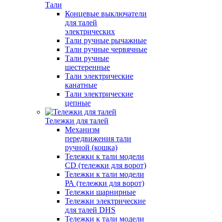
Тали
Концевые выключатели
для талей
электрических
Тали ручные рычажные
Тали ручные червячные
Тали ручные
шестеренные
Тали электрические
канатные
Тали электрические
цепные
Тележки для талей
Механизм
передвижения тали
ручной (кошка)
Тележки к тали модели
CD (тележки для ворот)
Тележки к тали модели
РА (тележки для ворот)
Тележки шарнирные
Тележки электрические
для талей DHS
Тележки к тали модели