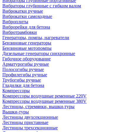
Вибраторы глубинные портативные
Вибраторы глубинные с гибким валом
Виброкатки ручные
Виброкатки самоходные
Виброплиты
Виброрейки для бетона
Вибротрамбовки
Генераторы, помпы, нагреватели
Бензиновые генераторы
Бензиновые мотопомпы
Дизельные генераторы синхронные
Гибочное оборудование
Арматурогибы ручные
Полосогибы ручные
Профилегибы ручные
Трубогибы ручные
Гладилки для бетона
Компрессоры
Компрессоры воздушные ременные 220V
Компрессоры воздушные ременные 380V
Лестницы, стремянки, вышки-туры
Вышки-туры
Лестницы двухсекционные
Лестницы приставные
Лестницы трехсекционные