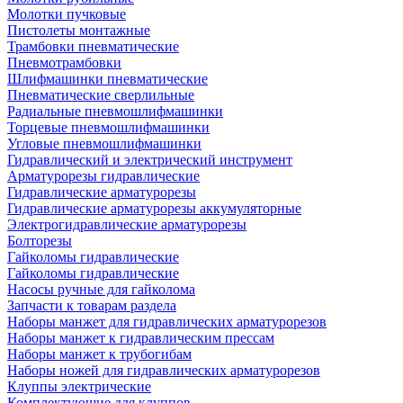
Молотки пучковые
Пистолеты монтажные
Трамбовки пневматические
Пневмотрамбовки
Шлифмашинки пневматические
Пневматические сверлильные
Радиальные пневмошлифмашинки
Торцевые пневмошлифмашинки
Угловые пневмошлифмашинки
Гидравлический и электрический инструмент
Арматурорезы гидравлические
Гидравлические арматурорезы
Гидравлические арматурорезы аккумуляторные
Электрогидравлические арматурорезы
Болторезы
Гайколомы гидравлические
Гайколомы гидравлические
Насосы ручные для гайколома
Запчасти к товарам раздела
Наборы манжет для гидравлических арматурорезов
Наборы манжет к гидравлическим прессам
Наборы манжет к трубогибам
Наборы ножей для гидравлических арматурорезов
Клуппы электрические
Комплектующие для клуппов