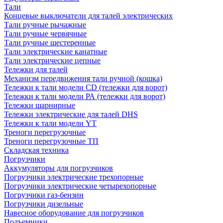
Тали
Концевые выключатели для талей электрических
Тали ручные рычажные
Тали ручные червячные
Тали ручные шестеренные
Тали электрические канатные
Тали электрические цепные
Тележки для талей
Механизм передвижения тали ручной (кошка)
Тележки к тали модели CD (тележки для ворот)
Тележки к тали модели РА (тележки для ворот)
Тележки шарнирные
Тележки электрические для талей DHS
Тележки к тали модели YT
Треноги перегрузочные
Треноги перегрузочные ТП
Складская техника
Погрузчики
Аккумуляторы для погрузчиков
Погрузчики электрические трехопорные
Погрузчики электрические четырехопорные
Погрузчики газ-бензин
Погрузчики дизельные
Навесное оборудование для погрузчиков
Подъемники