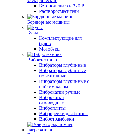
электрические
Бетономешалки 220 В
Растворосмесители
Бордюрные машины
Буры
Комплектующие для
буров
Мотобуры
Вибротехника
Вибраторы глубинные
Вибраторы глубинные
портативные
Вибраторы глубинные с
гибким валом
Виброкатки ручные
Виброкатки
самоходные
Виброплиты
Виброрейки для бетона
Вибротрамбовки