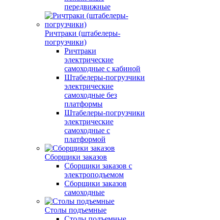
передвижные
Ричтраки (штабелеры-
погрузчики)
Ричтраки
электрические
самоходные с кабиной
Штабелеры-погрузчики
электрические
самоходные без
платформы
Штабелеры-погрузчики
электрические
самоходные с
платформой
Сборщики заказов
Сборщики заказов с
электроподъемом
Сборщики заказов
самоходные
Столы подъемные
Столы подъемные