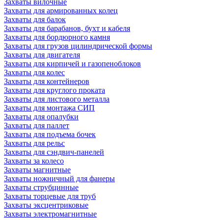
Захваты вилочные
Захваты для армированных колец
Захваты для балок
Захваты для барабанов, бухт и кабеля
Захваты для бордюрного камня
Захваты для грузов цилиндрической формы
Захваты для двигателя
Захваты для кирпичей и газопеноблоков
Захваты для колес
Захваты для контейнеров
Захваты для круглого проката
Захваты для листового металла
Захваты для монтажа СИП
Захваты для опалубки
Захваты для паллет
Захваты для подъема бочек
Захваты для рельс
Захваты для сэндвич-панелей
Захваты за колесо
Захваты магнитные
Захваты ножничный для фанеры
Захваты струбцинные
Захваты торцевые для труб
Захваты эксцентриковые
Захваты электромагнитные