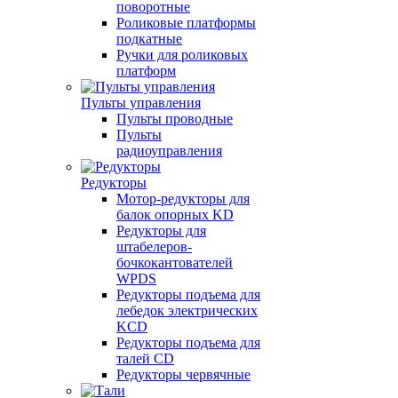
поворотные
Роликовые платформы
подкатные
Ручки для роликовых
платформ
Пульты управления
Пульты проводные
Пульты
радиоуправления
Редукторы
Мотор-редукторы для
балок опорных KD
Редукторы для
штабелеров-
бочкокантователей
WPDS
Редукторы подъема для
лебедок электрических
KCD
Редукторы подъема для
талей CD
Редукторы червячные