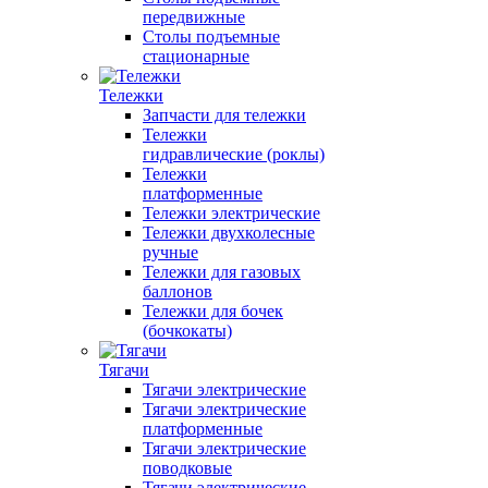
передвижные
Столы подъемные
стационарные
Тележки
Запчасти для тележки
Тележки
гидравлические (роклы)
Тележки
платформенные
Тележки электрические
Тележки двухколесные
ручные
Тележки для газовых
баллонов
Тележки для бочек
(бочкокаты)
Тягачи
Тягачи электрические
Тягачи электрические
платформенные
Тягачи электрические
поводковые
Тягачи электрические