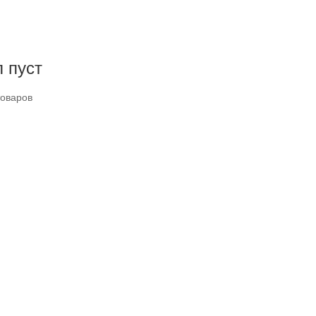
 пуст
товаров