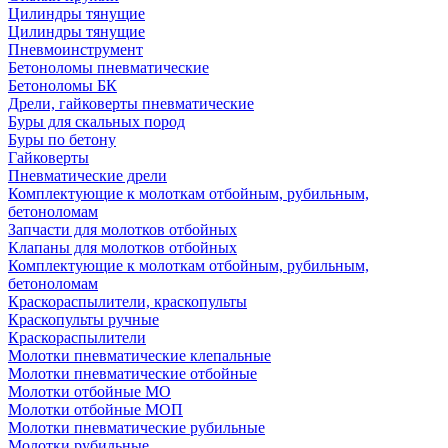
Цилиндры тянущие
Цилиндры тянущие
Пневмоинструмент
Бетоноломы пневматические
Бетоноломы БК
Дрели, гайковерты пневматические
Буры для скальных пород
Буры по бетону
Гайковерты
Пневматические дрели
Комплектующие к молоткам отбойным, рубильным,
бетоноломам
Запчасти для молотков отбойных
Клапаны для молотков отбойных
Комплектующие к молоткам отбойным, рубильным,
бетоноломам
Краскораспылители, краскопульты
Краскопульты ручные
Краскораспылители
Молотки пневматические клепальные
Молотки пневматические отбойные
Молотки отбойные МО
Молотки отбойные МОП
Молотки пневматические рубильные
Молотки рубильные