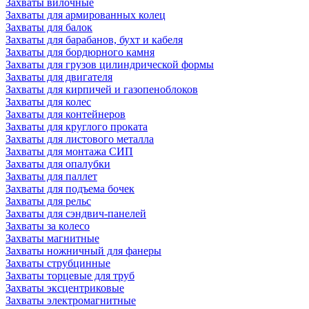
Захваты вилочные
Захваты для армированных колец
Захваты для балок
Захваты для барабанов, бухт и кабеля
Захваты для бордюрного камня
Захваты для грузов цилиндрической формы
Захваты для двигателя
Захваты для кирпичей и газопеноблоков
Захваты для колес
Захваты для контейнеров
Захваты для круглого проката
Захваты для листового металла
Захваты для монтажа СИП
Захваты для опалубки
Захваты для паллет
Захваты для подъема бочек
Захваты для рельс
Захваты для сэндвич-панелей
Захваты за колесо
Захваты магнитные
Захваты ножничный для фанеры
Захваты струбцинные
Захваты торцевые для труб
Захваты эксцентриковые
Захваты электромагнитные