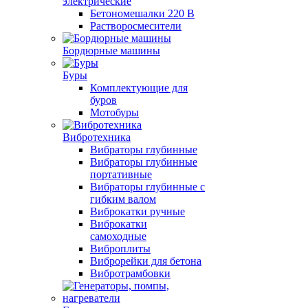
электрические
Бетономешалки 220 В
Растворосмесители
Бордюрные машины
Буры
Комплектующие для
буров
Мотобуры
Вибротехника
Вибраторы глубинные
Вибраторы глубинные
портативные
Вибраторы глубинные с
гибким валом
Виброкатки ручные
Виброкатки
самоходные
Виброплиты
Виброрейки для бетона
Вибротрамбовки