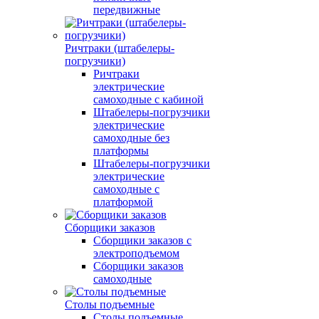
передвижные
Ричтраки (штабелеры-
погрузчики)
Ричтраки
электрические
самоходные с кабиной
Штабелеры-погрузчики
электрические
самоходные без
платформы
Штабелеры-погрузчики
электрические
самоходные с
платформой
Сборщики заказов
Сборщики заказов с
электроподъемом
Сборщики заказов
самоходные
Столы подъемные
Столы подъемные