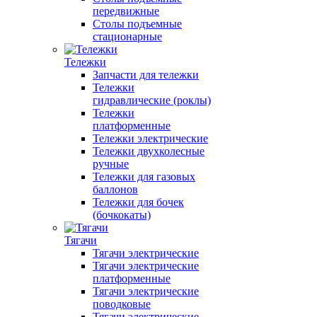
передвижные
Столы подъемные
стационарные
Тележки
Запчасти для тележки
Тележки
гидравлические (роклы)
Тележки
платформенные
Тележки электрические
Тележки двухколесные
ручные
Тележки для газовых
баллонов
Тележки для бочек
(бочкокаты)
Тягачи
Тягачи электрические
Тягачи электрические
платформенные
Тягачи электрические
поводковые
Тягачи электрические