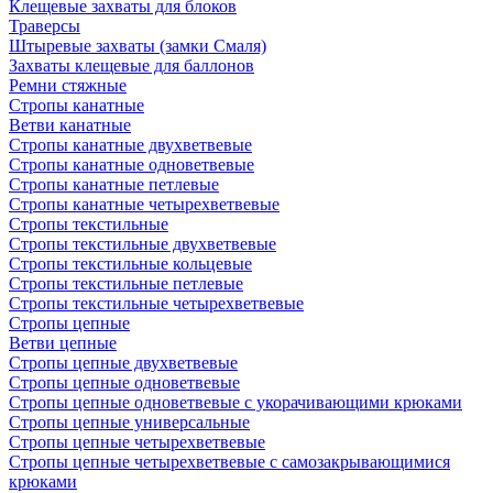
Клещевые захваты для блоков
Траверсы
Штыревые захваты (замки Смаля)
Захваты клещевые для баллонов
Ремни стяжные
Стропы канатные
Ветви канатные
Стропы канатные двухветвевые
Стропы канатные одноветвевые
Стропы канатные петлевые
Стропы канатные четырехветвевые
Стропы текстильные
Стропы текстильные двухветвевые
Стропы текстильные кольцевые
Стропы текстильные петлевые
Стропы текстильные четырехветвевые
Стропы цепные
Ветви цепные
Стропы цепные двухветвевые
Стропы цепные одноветвевые
Стропы цепные одноветвевые с укорачивающими крюками
Стропы цепные универсальные
Стропы цепные четырехветвевые
Стропы цепные четырехветвевые с самозакрывающимися
крюками