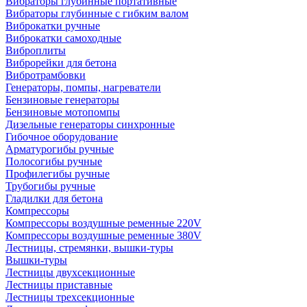
Вибраторы глубинные портативные
Вибраторы глубинные с гибким валом
Виброкатки ручные
Виброкатки самоходные
Виброплиты
Виброрейки для бетона
Вибротрамбовки
Генераторы, помпы, нагреватели
Бензиновые генераторы
Бензиновые мотопомпы
Дизельные генераторы синхронные
Гибочное оборудование
Арматурогибы ручные
Полосогибы ручные
Профилегибы ручные
Трубогибы ручные
Гладилки для бетона
Компрессоры
Компрессоры воздушные ременные 220V
Компрессоры воздушные ременные 380V
Лестницы, стремянки, вышки-туры
Вышки-туры
Лестницы двухсекционные
Лестницы приставные
Лестницы трехсекционные