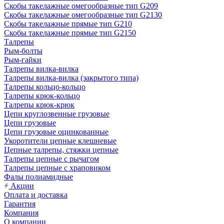
Скобы такелажные омегообразные тип G209
Скобы такелажные омегообразные тип G2130
Скобы такелажные прямые тип G210
Скобы такелажные прямые тип G2150
Талрепы
Рым-болты
Рым-гайки
Талрепы вилка-вилка
Талрепы вилка-вилка (закрытого типа)
Талрепы кольцо-кольцо
Талрепы крюк-кольцо
Талрепы крюк-крюк
Цепи круглозвенные грузовые
Цепи грузовые
Цепи грузовые оцинкованные
Укоротители цепные клешневые
Цепные талрепы, стяжки цепные
Талрепы цепные с рычагом
Талрепы цепные с храповиком
Фалы полиамидные
Акции
Оплата и доставка
Гарантия
Компания
О компании