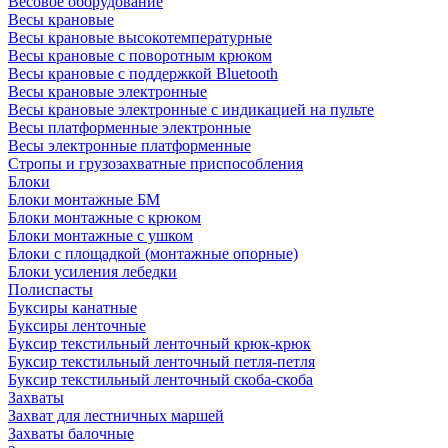
Весовое оборудование
Весы крановые
Весы крановые высокотемпературные
Весы крановые с поворотным крюком
Весы крановые с поддержкой Bluetooth
Весы крановые электронные
Весы крановые электронные с индикацией на пульте
Весы платформенные электронные
Весы электронные платформенные
Стропы и грузозахватные приспособления
Блоки
Блоки монтажные БМ
Блоки монтажные с крюком
Блоки монтажные с ушком
Блоки с площадкой (монтажные опорные)
Блоки усиления лебедки
Полиспасты
Буксиры канатные
Буксиры ленточные
Буксир текстильный ленточный крюк-крюк
Буксир текстильный ленточный петля-петля
Буксир текстильный ленточный скоба-скоба
Захваты
Захват для лестничных маршей
Захваты балочные