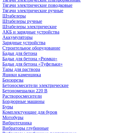
Тягачи электрические поводковые
Тягачи электрические ручные
Штабелеры
Штабелеры ручные
Штабелеры электрические
АКБ и зарядные устройства
Аккумуляторы
Зарядные устройства
Строительное оборудование
Бадьи для бетона
Бадьи для бетона «Рюмки»
Бадьи для бетона «Туфельки»
Тары для раствора
Ящики каменщика
Бензорезы
Бетоносмесители электрические
Бетономешалки 220 В
Растворосмесители
Бордюрные машины
Буры
Комплектующие для буров
Мотобуры
Вибротехника
Вибраторы глубинные