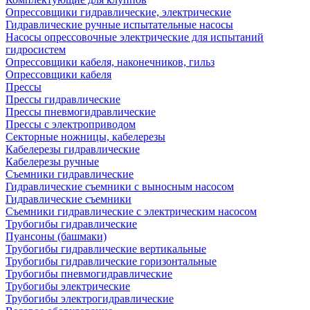
Опрессовщики гидравлические, электрические
Гидравлические ручные испытательные насосы
Насосы опрессовочные электрические для испытаний
гидросистем
Опрессовщики кабеля, наконечников, гильз
Опрессовщики кабеля
Прессы
Прессы гидравлические
Прессы пневмогидравлические
Прессы с электроприводом
Секторные ножницы, кабелерезы
Кабелерезы гидравлические
Кабелерезы ручные
Съемники гидравлические
Гидравлические cъемники с выносным насосом
Гидравлические съемники
Съемники гидравлические с электрическим насосом
Трубогибы гидравлические
Пуансоны (башмаки)
Трубогибы гидравлические вертикальные
Трубогибы гидравлические горизонтальные
Трубогибы пневмогидравлические
Трубогибы электрические
Трубогибы электрогидравлические