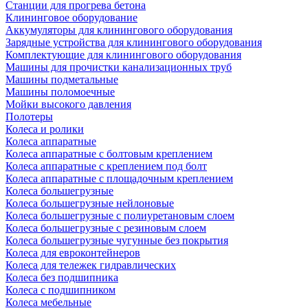
Станции для прогрева бетона
Клининговое оборудование
Аккумуляторы для клинингового оборудования
Зарядные устройства для клинингового оборудования
Комплектующие для клинингового оборудования
Машины для прочистки канализационных труб
Машины подметальные
Машины поломоечные
Мойки высокого давления
Полотеры
Колеса и ролики
Колеса аппаратные
Колеса аппаратные с болтовым креплением
Колеса аппаратные с креплением под болт
Колеса аппаратные с площадочным креплением
Колеса большегрузные
Колеса большегрузные нейлоновые
Колеса большегрузные с полиуретановым слоем
Колеса большегрузные с резиновым слоем
Колеса большегрузные чугунные без покрытия
Колеса для евроконтейнеров
Колеса для тележек гидравлических
Колеса без подшипника
Колеса с подшипником
Колеса мебельные