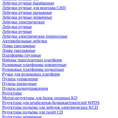
Лебедки ручные барабанные
Лебедки ручные для монтажа СИП
Лебедки ручные рычажные
Лебедки ручные червячные
Лебедки электрические
Лебедки ручные
Лебедки ручные
Лебедки электрические переносные
Автомобильные лебедки
Ломы такелажные
Ломы такелажные
Платформы грузовые
Наборы транспортных платформ
Роликовые платформы поворотные
Роликовые платформы подкатные
Ручки для роликовых платформ
Пульты управления
Пульты проводные
Пульты радиоуправления
Редукторы
Мотор-редукторы для балок опорных KD
Редукторы для штабелеров-бочкокантователей WPDS
Редукторы подъема для лебедок электрических KCD
Редукторы подъема для талей CD
Редукторы червячные