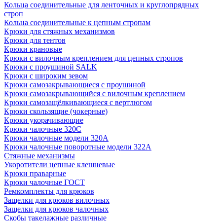
Кольца соединительные для ленточных и круглопрядных
строп
Кольца соединительные к цепным стропам
Крюки для стяжных механизмов
Крюки для тентов
Крюки крановые
Крюки с вилочным креплением для цепных стропов
Крюки с проушиной SALK
Крюки с широким зевом
Крюки самозакрывающиеся с проушиной
Крюки самозакрывающийся с вилочным креплением
Крюки самозащёлкивающиеся с вертлюгом
Крюки скользящие (чокерные)
Крюки укорачивающие
Крюки чалочные 320C
Крюки чалочные модели 320А
Крюки чалочные поворотные модели 322А
Стяжные механизмы
Укоротители цепные клешневые
Крюки праварные
Крюки чалочные ГОСТ
Ремкомплекты для крюков
Защелки для крюков вилочных
Защелки для крюков чалочных
Скобы такелажные различные