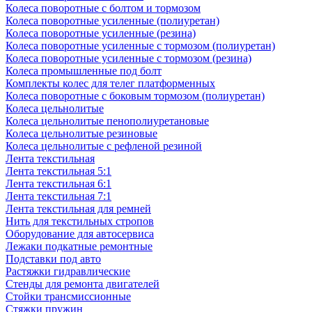
Колеса поворотные с болтом и тормозом
Колеса поворотные усиленные (полиуретан)
Колеса поворотные усиленные (резина)
Колеса поворотные усиленные с тормозом (полиуретан)
Колеса поворотные усиленные с тормозом (резина)
Колеса промышленные под болт
Комплекты колес для телег платформенных
Колеса поворотные c боковым тормозом (полиуретан)
Колеса цельнолитые
Колеса цельнолитые пенополиуретановые
Колеса цельнолитые резиновые
Колеса цельнолитые с рефленой резиной
Лента текстильная
Лента текстильная 5:1
Лента текстильная 6:1
Лента текстильная 7:1
Лента текстильная для ремней
Нить для текстильных стропов
Оборудование для автосервиса
Лежаки подкатные ремонтные
Подставки под авто
Растяжки гидравлические
Стенды для ремонта двигателей
Стойки трансмиссионные
Стяжки пружин