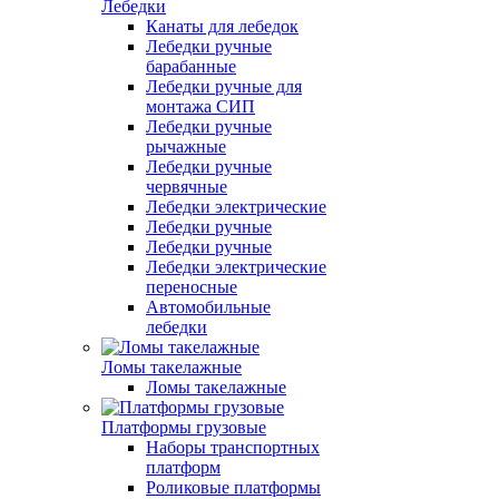
Лебедки
Канаты для лебедок
Лебедки ручные
барабанные
Лебедки ручные для
монтажа СИП
Лебедки ручные
рычажные
Лебедки ручные
червячные
Лебедки электрические
Лебедки ручные
Лебедки ручные
Лебедки электрические
переносные
Автомобильные
лебедки
Ломы такелажные
Ломы такелажные
Платформы грузовые
Наборы транспортных
платформ
Роликовые платформы