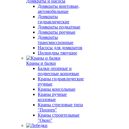
Домкраты и насосы
Домкраты винтовые,
автомобильные
Домкраты
гидравлические
Домкраты подкатные
Домкраты реечные
Домкраты
трансмиссионные
Насосы для домкратов
Цилиндры тянущие
Краны и балки
Балки опорные и
подвесные концевые
Краны гидравлические
ручные
Краны консольные
Краны ручные
козловые
Краны стреловые типа
"Пионер"
Краны строительные
"Окно"