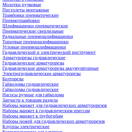
Молотки пучковые
Пистолеты монтажные
Трамбовки пневматические
Пневмотрамбовки
Шлифмашинки пневматические
Пневматические сверлильные
Радиальные пневмошлифмашинки
Торцевые пневмошлифмашинки
Угловые пневмошлифмашинки
Гидравлический и электрический инструмент
Арматурорезы гидравлические
Гидравлические арматурорезы
Гидравлические арматурорезы аккумуляторные
Электрогидравлические арматурорезы
Болторезы
Гайколомы гидравлические
Гайколомы гидравлические
Насосы ручные для гайколома
Запчасти к товарам раздела
Наборы манжет для гидравлических арматурорезов
Наборы манжет к гидравлическим прессам
Наборы манжет к трубогибам
Наборы ножей для гидравлических арматурорезов
Клуппы электрические
Комплектующие для клуппов