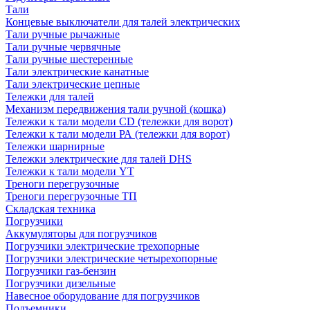
Тали
Концевые выключатели для талей электрических
Тали ручные рычажные
Тали ручные червячные
Тали ручные шестеренные
Тали электрические канатные
Тали электрические цепные
Тележки для талей
Механизм передвижения тали ручной (кошка)
Тележки к тали модели CD (тележки для ворот)
Тележки к тали модели РА (тележки для ворот)
Тележки шарнирные
Тележки электрические для талей DHS
Тележки к тали модели YT
Треноги перегрузочные
Треноги перегрузочные ТП
Складская техника
Погрузчики
Аккумуляторы для погрузчиков
Погрузчики электрические трехопорные
Погрузчики электрические четырехопорные
Погрузчики газ-бензин
Погрузчики дизельные
Навесное оборудование для погрузчиков
Подъемники