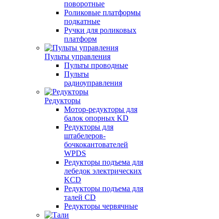
поворотные
Роликовые платформы
подкатные
Ручки для роликовых
платформ
Пульты управления
Пульты проводные
Пульты
радиоуправления
Редукторы
Мотор-редукторы для
балок опорных KD
Редукторы для
штабелеров-
бочкокантователей
WPDS
Редукторы подъема для
лебедок электрических
KCD
Редукторы подъема для
талей CD
Редукторы червячные