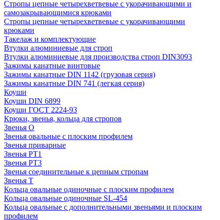
Стропы цепные четырехветвевые с укорачивающими и
самозакрывающимися крюками
Стропы цепные четырехветвевые с укорачивающими
крюками
Такелаж и комплектующие
Втулки алюминиевые для строп
Втулки алюминиевые для производства строп DIN3093
Зажимы канатные винтовые
Зажимы канатные DIN 1142 (грузовая серия)
Зажимы канатные DIN 741 (легкая серия)
Коуши
Коуши DIN 6899
Коуши ГОСТ 2224-93
Крюки, звенья, кольца для стропов
Звенья О
Звенья овальные с плоским профилем
Звенья приварные
Звенья РТ1
Звенья РТ3
Звенья соединительные к цепным стропам
Звенья Т
Кольца овальные одиночные c плоским профилем
Кольца овальные одиночные SL-454
Кольца овальные с дополнительными звеньями и плоским
профилем