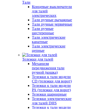
Тали
Концевые выключатели
для талей
электрических
Тали ручные рычажные
Тали ручные червячные
Тали ручные
шестеренные
Тали электрические
канатные
Тали электрические
цепные
Тележки для талей
Механизм
передвижения тали
ручной (кошка)
Тележки к тали модели
CD (тележки для ворот)
Тележки к тали модели
РА (тележки для ворот)
Тележки шарнирные
Тележки электрические
для талей DHS
Тележки к тали модели