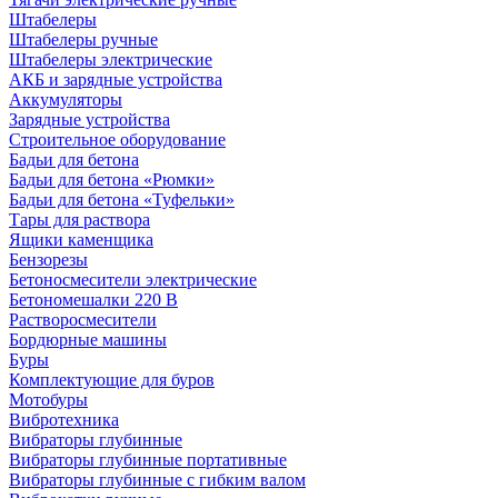
Штабелеры
Штабелеры ручные
Штабелеры электрические
АКБ и зарядные устройства
Аккумуляторы
Зарядные устройства
Строительное оборудование
Бадьи для бетона
Бадьи для бетона «Рюмки»
Бадьи для бетона «Туфельки»
Тары для раствора
Ящики каменщика
Бензорезы
Бетоносмесители электрические
Бетономешалки 220 В
Растворосмесители
Бордюрные машины
Буры
Комплектующие для буров
Мотобуры
Вибротехника
Вибраторы глубинные
Вибраторы глубинные портативные
Вибраторы глубинные с гибким валом