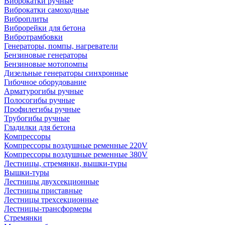
Виброкатки ручные
Виброкатки самоходные
Виброплиты
Виброрейки для бетона
Вибротрамбовки
Генераторы, помпы, нагреватели
Бензиновые генераторы
Бензиновые мотопомпы
Дизельные генераторы синхронные
Гибочное оборудование
Арматурогибы ручные
Полосогибы ручные
Профилегибы ручные
Трубогибы ручные
Гладилки для бетона
Компрессоры
Компрессоры воздушные ременные 220V
Компрессоры воздушные ременные 380V
Лестницы, стремянки, вышки-туры
Вышки-туры
Лестницы двухсекционные
Лестницы приставные
Лестницы трехсекционные
Лестницы-трансформеры
Стремянки