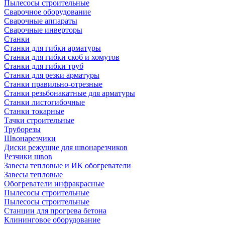
Пылесосы строительные
Сварочное оборудование
Сварочные аппараты
Сварочные инверторы
Станки
Станки для гибки арматуры
Станки для гибки скоб и хомутов
Станки для гибки труб
Станки для резки арматуры
Станки правильно-отрезные
Станки резьбонакатные для арматуры
Станки листогибочные
Станки токарные
Тачки строительные
Труборезы
Швонарезчики
Диски режущие для швонарезчиков
Резчики швов
Завесы тепловые и ИК обогреватели
Завесы тепловые
Обогреватели инфракрасные
Пылесосы строительные
Пылесосы строительные
Станции для прогрева бетона
Клининговое оборудование