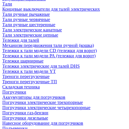
Тали
Концевые выключатели для талей электрических
Тали ручные рычажные
Тали ручные червячные
Тали ручные шестеренные
Тали электрические канатные
Тали электрические цепные
Тележки для талей
Механизм передвижения тали ручной (кошка)
Тележки к тали модели CD (тележки для ворот)
Тележки к тали модели РА (тележки для ворот)
Тележки шарнирные
Тележки электрические для талей DHS
Тележки к тали модели YT
Треноги перегрузочные
Треноги перегрузочные ТП
Складская техника
Погрузчики
Аккумуляторы для погрузчиков
Погрузчики электрические трехопорные
Погрузчики электрические четырехопорные
Погрузчики газ-бензин
Погрузчики дизельные
Навесное оборудование для погрузчиков
Подъемники