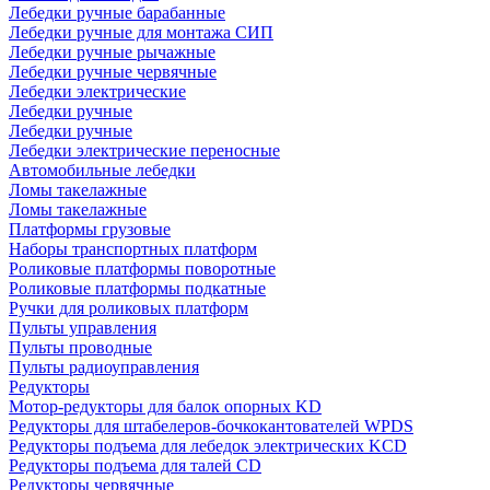
Лебедки ручные барабанные
Лебедки ручные для монтажа СИП
Лебедки ручные рычажные
Лебедки ручные червячные
Лебедки электрические
Лебедки ручные
Лебедки ручные
Лебедки электрические переносные
Автомобильные лебедки
Ломы такелажные
Ломы такелажные
Платформы грузовые
Наборы транспортных платформ
Роликовые платформы поворотные
Роликовые платформы подкатные
Ручки для роликовых платформ
Пульты управления
Пульты проводные
Пульты радиоуправления
Редукторы
Мотор-редукторы для балок опорных KD
Редукторы для штабелеров-бочкокантователей WPDS
Редукторы подъема для лебедок электрических KCD
Редукторы подъема для талей CD
Редукторы червячные