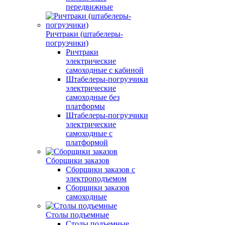
передвижные
Ричтраки (штабелеры-
погрузчики)
Ричтраки
электрические
самоходные с кабиной
Штабелеры-погрузчики
электрические
самоходные без
платформы
Штабелеры-погрузчики
электрические
самоходные с
платформой
Сборщики заказов
Сборщики заказов с
электроподъемом
Сборщики заказов
самоходные
Столы подъемные
Столы подъемные