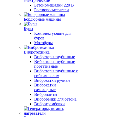
электрические
Бетономешалки 220 В
Растворосмесители
Бордюрные машины
Буры
Комплектующие для
буров
Мотобуры
Вибротехника
Вибраторы глубинные
Вибраторы глубинные
портативные
Вибраторы глубинные с
гибким валом
Виброкатки ручные
Виброкатки
самоходные
Виброплиты
Виброрейки для бетона
Вибротрамбовки