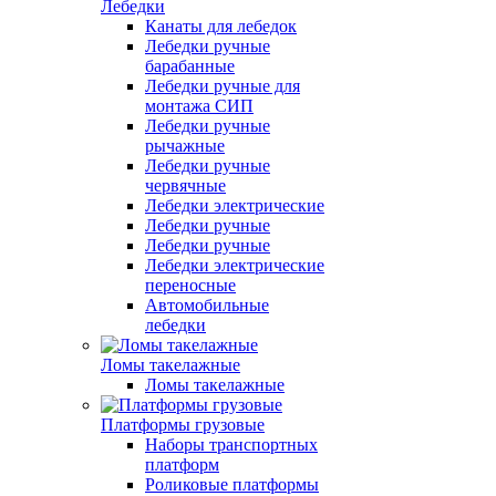
Лебедки
Канаты для лебедок
Лебедки ручные
барабанные
Лебедки ручные для
монтажа СИП
Лебедки ручные
рычажные
Лебедки ручные
червячные
Лебедки электрические
Лебедки ручные
Лебедки ручные
Лебедки электрические
переносные
Автомобильные
лебедки
Ломы такелажные
Ломы такелажные
Платформы грузовые
Наборы транспортных
платформ
Роликовые платформы