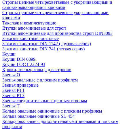
Стропы цепные четырехветвевые с укорачивающими и
самозакрывающимися крюками
Стропы цепные четырехветвевые с укорачивающими
крюками
Такелаж и комплектующие
Втулки алюминиевые для строп
Втулки алюминиевые для производства строп DIN3093
Зажимы канатные винтовые
Зажимы канатные DIN 1142 (грузовая серия)
Зажимы канатные DIN 741 (легкая серия)
Коуши
Коуши DIN 6899
Коуши ГОСТ 2224-93
Крюки, звенья, кольца для стропов
Звенья О
Звенья овальные с плоским профилем
Звенья приварные
Звенья РТ1
Звенья РТ3
Звенья соединительные к цепным стропам
Звенья Т
Кольца овальные одиночные c плоским профилем
Кольца овальные одиночные SL-454
Кольца овальные с дополнительными звеньями и плоским
профилем