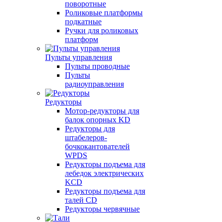
поворотные
Роликовые платформы
подкатные
Ручки для роликовых
платформ
Пульты управления
Пульты проводные
Пульты
радиоуправления
Редукторы
Мотор-редукторы для
балок опорных KD
Редукторы для
штабелеров-
бочкокантователей
WPDS
Редукторы подъема для
лебедок электрических
KCD
Редукторы подъема для
талей CD
Редукторы червячные