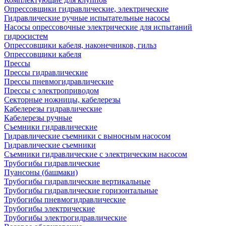
Опрессовщики гидравлические, электрические
Гидравлические ручные испытательные насосы
Насосы опрессовочные электрические для испытаний
гидросистем
Опрессовщики кабеля, наконечников, гильз
Опрессовщики кабеля
Прессы
Прессы гидравлические
Прессы пневмогидравлические
Прессы с электроприводом
Секторные ножницы, кабелерезы
Кабелерезы гидравлические
Кабелерезы ручные
Съемники гидравлические
Гидравлические cъемники с выносным насосом
Гидравлические съемники
Съемники гидравлические с электрическим насосом
Трубогибы гидравлические
Пуансоны (башмаки)
Трубогибы гидравлические вертикальные
Трубогибы гидравлические горизонтальные
Трубогибы пневмогидравлические
Трубогибы электрические
Трубогибы электрогидравлические