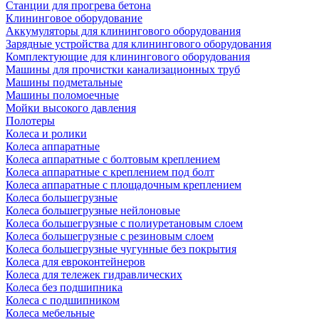
Станции для прогрева бетона
Клининговое оборудование
Аккумуляторы для клинингового оборудования
Зарядные устройства для клинингового оборудования
Комплектующие для клинингового оборудования
Машины для прочистки канализационных труб
Машины подметальные
Машины поломоечные
Мойки высокого давления
Полотеры
Колеса и ролики
Колеса аппаратные
Колеса аппаратные с болтовым креплением
Колеса аппаратные с креплением под болт
Колеса аппаратные с площадочным креплением
Колеса большегрузные
Колеса большегрузные нейлоновые
Колеса большегрузные с полиуретановым слоем
Колеса большегрузные с резиновым слоем
Колеса большегрузные чугунные без покрытия
Колеса для евроконтейнеров
Колеса для тележек гидравлических
Колеса без подшипника
Колеса с подшипником
Колеса мебельные