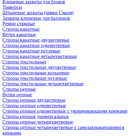
Клещевые захваты для блоков
Траверсы
Штыревые захваты (замки Смаля)
Захваты клещевые для баллонов
Ремни стяжные
Стропы канатные
Ветви канатные
Стропы канатные двухветвевые
Стропы канатные одноветвевые
Стропы канатные петлевые
Стропы канатные четырехветвевые
Стропы текстильные
Стропы текстильные двухветвевые
Стропы текстильные кольцевые
Стропы текстильные петлевые
Стропы текстильные четырехветвевые
Стропы цепные
Ветви цепные
Стропы цепные двухветвевые
Стропы цепные одноветвевые
Стропы цепные одноветвевые с укорачивающими крюками
Стропы цепные универсальные
Стропы цепные четырехветвевые
Стропы цепные четырехветвевые с самозакрывающимися
крюками