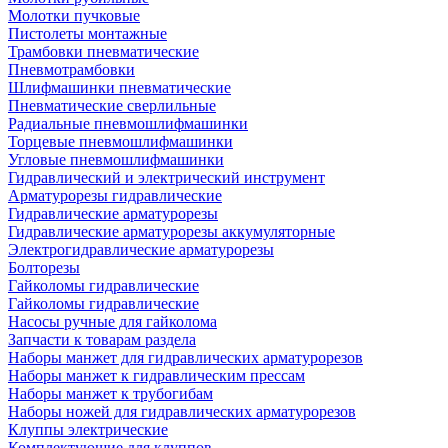
Молотки пучковые
Пистолеты монтажные
Трамбовки пневматические
Пневмотрамбовки
Шлифмашинки пневматические
Пневматические сверлильные
Радиальные пневмошлифмашинки
Торцевые пневмошлифмашинки
Угловые пневмошлифмашинки
Гидравлический и электрический инструмент
Арматурорезы гидравлические
Гидравлические арматурорезы
Гидравлические арматурорезы аккумуляторные
Электрогидравлические арматурорезы
Болторезы
Гайколомы гидравлические
Гайколомы гидравлические
Насосы ручные для гайколома
Запчасти к товарам раздела
Наборы манжет для гидравлических арматурорезов
Наборы манжет к гидравлическим прессам
Наборы манжет к трубогибам
Наборы ножей для гидравлических арматурорезов
Клуппы электрические
Комплектующие для клуппов