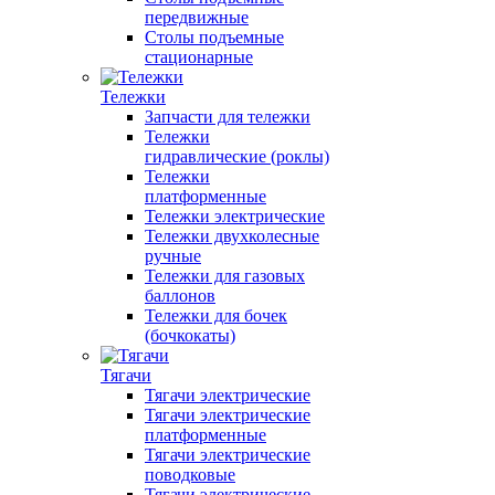
передвижные
Столы подъемные
стационарные
Тележки
Запчасти для тележки
Тележки
гидравлические (роклы)
Тележки
платформенные
Тележки электрические
Тележки двухколесные
ручные
Тележки для газовых
баллонов
Тележки для бочек
(бочкокаты)
Тягачи
Тягачи электрические
Тягачи электрические
платформенные
Тягачи электрические
поводковые
Тягачи электрические