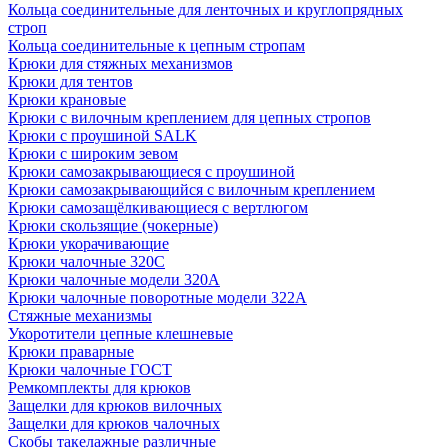
Кольца соединительные для ленточных и круглопрядных
строп
Кольца соединительные к цепным стропам
Крюки для стяжных механизмов
Крюки для тентов
Крюки крановые
Крюки с вилочным креплением для цепных стропов
Крюки с проушиной SALK
Крюки с широким зевом
Крюки самозакрывающиеся с проушиной
Крюки самозакрывающийся с вилочным креплением
Крюки самозащёлкивающиеся с вертлюгом
Крюки скользящие (чокерные)
Крюки укорачивающие
Крюки чалочные 320C
Крюки чалочные модели 320А
Крюки чалочные поворотные модели 322А
Стяжные механизмы
Укоротители цепные клешневые
Крюки праварные
Крюки чалочные ГОСТ
Ремкомплекты для крюков
Защелки для крюков вилочных
Защелки для крюков чалочных
Скобы такелажные различные