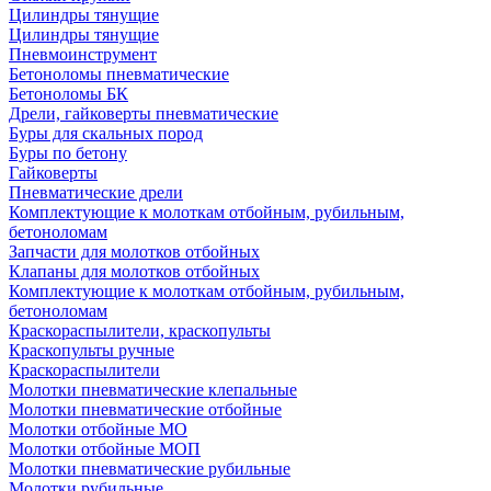
Цилиндры тянущие
Цилиндры тянущие
Пневмоинструмент
Бетоноломы пневматические
Бетоноломы БК
Дрели, гайковерты пневматические
Буры для скальных пород
Буры по бетону
Гайковерты
Пневматические дрели
Комплектующие к молоткам отбойным, рубильным,
бетоноломам
Запчасти для молотков отбойных
Клапаны для молотков отбойных
Комплектующие к молоткам отбойным, рубильным,
бетоноломам
Краскораспылители, краскопульты
Краскопульты ручные
Краскораспылители
Молотки пневматические клепальные
Молотки пневматические отбойные
Молотки отбойные МО
Молотки отбойные МОП
Молотки пневматические рубильные
Молотки рубильные