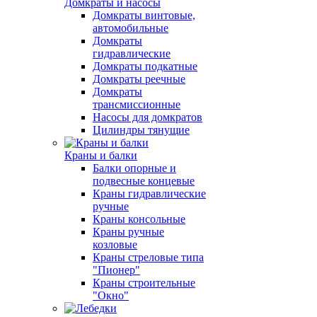
Домкраты и насосы
Домкраты винтовые,
автомобильные
Домкраты
гидравлические
Домкраты подкатные
Домкраты реечные
Домкраты
трансмиссионные
Насосы для домкратов
Цилиндры тянущие
Краны и балки
Балки опорные и
подвесные концевые
Краны гидравлические
ручные
Краны консольные
Краны ручные
козловые
Краны стреловые типа
"Пионер"
Краны строительные
"Окно"