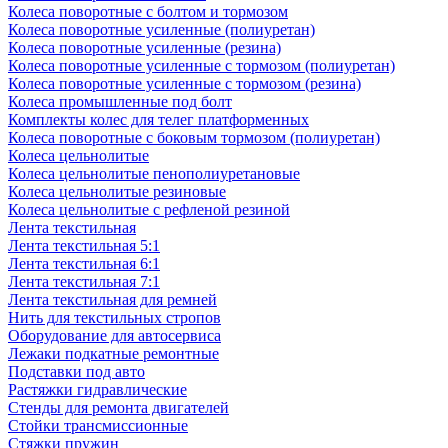
Колеса поворотные с болтом и тормозом
Колеса поворотные усиленные (полиуретан)
Колеса поворотные усиленные (резина)
Колеса поворотные усиленные с тормозом (полиуретан)
Колеса поворотные усиленные с тормозом (резина)
Колеса промышленные под болт
Комплекты колес для телег платформенных
Колеса поворотные c боковым тормозом (полиуретан)
Колеса цельнолитые
Колеса цельнолитые пенополиуретановые
Колеса цельнолитые резиновые
Колеса цельнолитые с рефленой резиной
Лента текстильная
Лента текстильная 5:1
Лента текстильная 6:1
Лента текстильная 7:1
Лента текстильная для ремней
Нить для текстильных стропов
Оборудование для автосервиса
Лежаки подкатные ремонтные
Подставки под авто
Растяжки гидравлические
Стенды для ремонта двигателей
Стойки трансмиссионные
Стяжки пружин