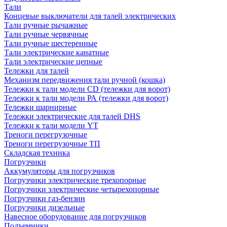
Тали
Концевые выключатели для талей электрических
Тали ручные рычажные
Тали ручные червячные
Тали ручные шестеренные
Тали электрические канатные
Тали электрические цепные
Тележки для талей
Механизм передвижения тали ручной (кошка)
Тележки к тали модели CD (тележки для ворот)
Тележки к тали модели РА (тележки для ворот)
Тележки шарнирные
Тележки электрические для талей DHS
Тележки к тали модели YT
Треноги перегрузочные
Треноги перегрузочные ТП
Складская техника
Погрузчики
Аккумуляторы для погрузчиков
Погрузчики электрические трехопорные
Погрузчики электрические четырехопорные
Погрузчики газ-бензин
Погрузчики дизельные
Навесное оборудование для погрузчиков
Подъемники