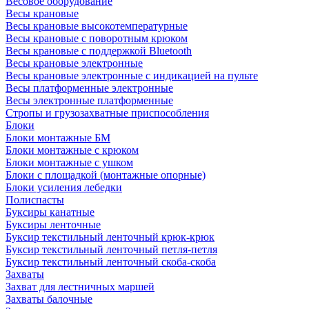
Весовое оборудование
Весы крановые
Весы крановые высокотемпературные
Весы крановые с поворотным крюком
Весы крановые с поддержкой Bluetooth
Весы крановые электронные
Весы крановые электронные с индикацией на пульте
Весы платформенные электронные
Весы электронные платформенные
Стропы и грузозахватные приспособления
Блоки
Блоки монтажные БМ
Блоки монтажные с крюком
Блоки монтажные с ушком
Блоки с площадкой (монтажные опорные)
Блоки усиления лебедки
Полиспасты
Буксиры канатные
Буксиры ленточные
Буксир текстильный ленточный крюк-крюк
Буксир текстильный ленточный петля-петля
Буксир текстильный ленточный скоба-скоба
Захваты
Захват для лестничных маршей
Захваты балочные