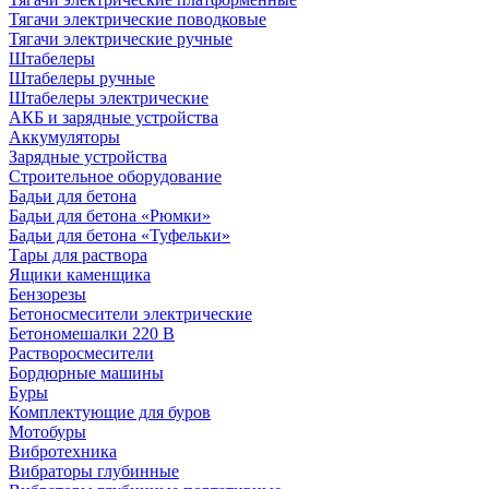
Тягачи электрические поводковые
Тягачи электрические ручные
Штабелеры
Штабелеры ручные
Штабелеры электрические
АКБ и зарядные устройства
Аккумуляторы
Зарядные устройства
Строительное оборудование
Бадьи для бетона
Бадьи для бетона «Рюмки»
Бадьи для бетона «Туфельки»
Тары для раствора
Ящики каменщика
Бензорезы
Бетоносмесители электрические
Бетономешалки 220 В
Растворосмесители
Бордюрные машины
Буры
Комплектующие для буров
Мотобуры
Вибротехника
Вибраторы глубинные