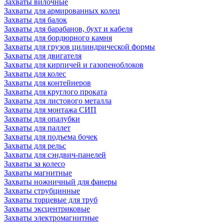
Захваты вилочные
Захваты для армированных колец
Захваты для балок
Захваты для барабанов, бухт и кабеля
Захваты для бордюрного камня
Захваты для грузов цилиндрической формы
Захваты для двигателя
Захваты для кирпичей и газопеноблоков
Захваты для колес
Захваты для контейнеров
Захваты для круглого проката
Захваты для листового металла
Захваты для монтажа СИП
Захваты для опалубки
Захваты для паллет
Захваты для подъема бочек
Захваты для рельс
Захваты для сэндвич-панелей
Захваты за колесо
Захваты магнитные
Захваты ножничный для фанеры
Захваты струбцинные
Захваты торцевые для труб
Захваты эксцентриковые
Захваты электромагнитные