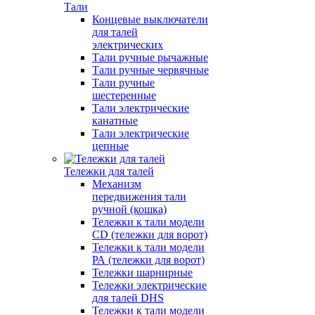
Тали
Концевые выключатели
для талей
электрических
Тали ручные рычажные
Тали ручные червячные
Тали ручные
шестеренные
Тали электрические
канатные
Тали электрические
цепные
Тележки для талей
Механизм
передвижения тали
ручной (кошка)
Тележки к тали модели
CD (тележки для ворот)
Тележки к тали модели
РА (тележки для ворот)
Тележки шарнирные
Тележки электрические
для талей DHS
Тележки к тали модели