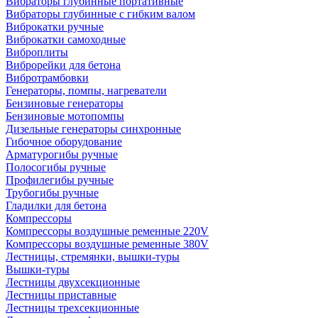
Вибраторы глубинные портативные
Вибраторы глубинные с гибким валом
Виброкатки ручные
Виброкатки самоходные
Виброплиты
Виброрейки для бетона
Вибротрамбовки
Генераторы, помпы, нагреватели
Бензиновые генераторы
Бензиновые мотопомпы
Дизельные генераторы синхронные
Гибочное оборудование
Арматурогибы ручные
Полосогибы ручные
Профилегибы ручные
Трубогибы ручные
Гладилки для бетона
Компрессоры
Компрессоры воздушные ременные 220V
Компрессоры воздушные ременные 380V
Лестницы, стремянки, вышки-туры
Вышки-туры
Лестницы двухсекционные
Лестницы приставные
Лестницы трехсекционные