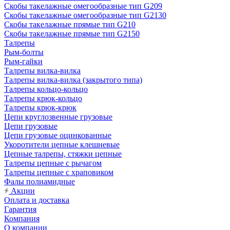
Скобы такелажные омегообразные тип G209
Скобы такелажные омегообразные тип G2130
Скобы такелажные прямые тип G210
Скобы такелажные прямые тип G2150
Талрепы
Рым-болты
Рым-гайки
Талрепы вилка-вилка
Талрепы вилка-вилка (закрытого типа)
Талрепы кольцо-кольцо
Талрепы крюк-кольцо
Талрепы крюк-крюк
Цепи круглозвенные грузовые
Цепи грузовые
Цепи грузовые оцинкованные
Укоротители цепные клешневые
Цепные талрепы, стяжки цепные
Талрепы цепные с рычагом
Талрепы цепные с храповиком
Фалы полиамидные
Акции
Оплата и доставка
Гарантия
Компания
О компании