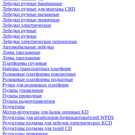
Лебедки ручные барабанные
Лебедки ручные для монтажа СИП
Лебедки ручные рычажные
Лебедки ручные червячные
Лебедки электрические
Лебедки ручные
Лебедки ручные
Лебедки электрические переносные
Автомобильные лебедки
Ломы такелажные
Ломы такелажные
Платформы грузовые
Наборы транспортных платформ
Роликовые платформы поворотные
Роликовые платформы подкатные
Ручки для роликовых платформ
Пульты управления
Пульты проводные
Пульты радиоуправления
Редукторы
Мотор-редукторы для балок опорных KD
Редукторы для штабелеров-бочкокантователей WPDS
Редукторы подъема для лебедок электрических KCD
Редукторы подъема для талей CD
Редукторы червячные