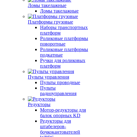
Ломы такелажные
Ломы такелажные
Платформы грузовые
Наборы транспортных
платформ
Роликовые платформы
поворотные
Роликовые платформы
подкатные
Ручки для роликовых
платформ
Пульты управления
Пульты проводные
Пульты
радиоуправления
Редукторы
Мотор-редукторы для
балок опорных KD
Редукторы для
штабелеров-
бочкокантователей