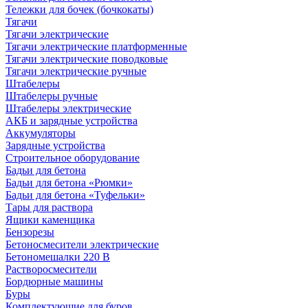
Тележки для бочек (бочкокаты)
Тягачи
Тягачи электрические
Тягачи электрические платформенные
Тягачи электрические поводковые
Тягачи электрические ручные
Штабелеры
Штабелеры ручные
Штабелеры электрические
АКБ и зарядные устройства
Аккумуляторы
Зарядные устройства
Строительное оборудование
Бадьи для бетона
Бадьи для бетона «Рюмки»
Бадьи для бетона «Туфельки»
Тары для раствора
Ящики каменщика
Бензорезы
Бетоносмесители электрические
Бетономешалки 220 В
Растворосмесители
Бордюрные машины
Буры
Комплектующие для буров