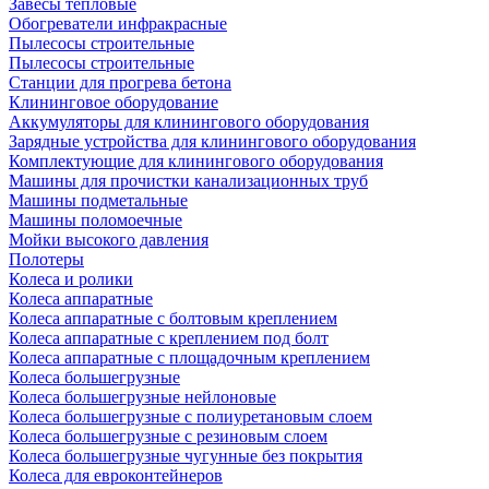
Завесы тепловые
Обогреватели инфракрасные
Пылесосы строительные
Пылесосы строительные
Станции для прогрева бетона
Клининговое оборудование
Аккумуляторы для клинингового оборудования
Зарядные устройства для клинингового оборудования
Комплектующие для клинингового оборудования
Машины для прочистки канализационных труб
Машины подметальные
Машины поломоечные
Мойки высокого давления
Полотеры
Колеса и ролики
Колеса аппаратные
Колеса аппаратные с болтовым креплением
Колеса аппаратные с креплением под болт
Колеса аппаратные с площадочным креплением
Колеса большегрузные
Колеса большегрузные нейлоновые
Колеса большегрузные с полиуретановым слоем
Колеса большегрузные с резиновым слоем
Колеса большегрузные чугунные без покрытия
Колеса для евроконтейнеров