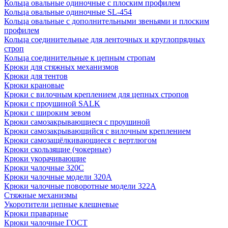
Кольца овальные одиночные c плоским профилем
Кольца овальные одиночные SL-454
Кольца овальные с дополнительными звеньями и плоским
профилем
Кольца соединительные для ленточных и круглопрядных
строп
Кольца соединительные к цепным стропам
Крюки для стяжных механизмов
Крюки для тентов
Крюки крановые
Крюки с вилочным креплением для цепных стропов
Крюки с проушиной SALK
Крюки с широким зевом
Крюки самозакрывающиеся с проушиной
Крюки самозакрывающийся с вилочным креплением
Крюки самозащёлкивающиеся с вертлюгом
Крюки скользящие (чокерные)
Крюки укорачивающие
Крюки чалочные 320C
Крюки чалочные модели 320А
Крюки чалочные поворотные модели 322А
Стяжные механизмы
Укоротители цепные клешневые
Крюки праварные
Крюки чалочные ГОСТ