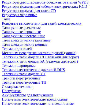
Редукторы для штабелеров-бочкокантователей WPDS
Редукторы подъема для лебедок электрических KCD
Редукторы подъема для талей CD
Редукторы червячные
Тали
Концевые выключатели для талей электрических
Тали ручные рычажные
Тали ручные червячные
Тали ручные шестеренные
Тали электрические канатные
Тали электрические цепные
Тележки для талей
Механизм передвижения тали ручной (кошка)
Тележки к тали модели CD (тележки для ворот)
Тележки к тали модели РА (тележки для ворот)
Тележки шарнирные
Тележки электрические для талей DHS
Тележки к тали модели YT
Треноги перегрузочные
Треноги перегрузочные ТП
Складская техника
Погрузчики
Аккумуляторы для погрузчиков
Погрузчики электрические трехопорные
Погрузчики электрические четырехопорные