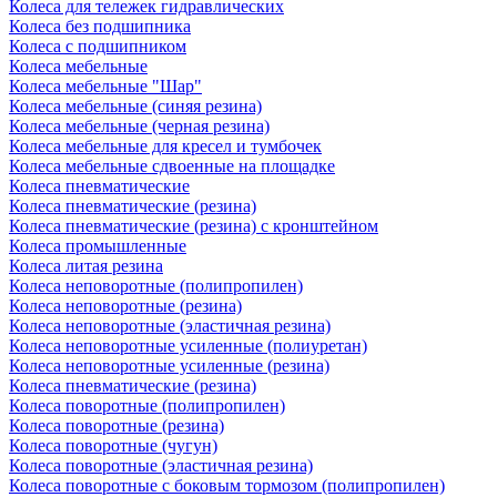
Колеса для тележек гидравлических
Колеса без подшипника
Колеса с подшипником
Колеса мебельные
Колеса мебельные "Шар"
Колеса мебельные (синяя резина)
Колеса мебельные (черная резина)
Колеса мебельные для кресел и тумбочек
Колеса мебельные сдвоенные на площадке
Колеса пневматические
Колеса пневматические (резина)
Колеса пневматические (резина) с кронштейном
Колеса промышленные
Колеса литая резина
Колеса неповоротные (полипропилен)
Колеса неповоротные (резина)
Колеса неповоротные (эластичная резина)
Колеса неповоротные усиленные (полиуретан)
Колеса неповоротные усиленные (резина)
Колеса пневматические (резина)
Колеса поворотные (полипропилен)
Колеса поворотные (резина)
Колеса поворотные (чугун)
Колеса поворотные (эластичная резина)
Колеса поворотные c боковым тормозом (полипропилен)