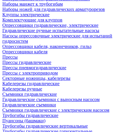
Наборы манжет к трубогибам
Наборы ножей для гидравлических арматурорезов
Клуппы электрические
Комплектующие для клуппов
Опрессовщики гидравлические, электрические
Гидравлические ручные испытательные насосы
Насосы опрессовочные электрические для испытаний
гидросистем
Опрессовщики кабеля, наконечников, гильз
Опрессовщики кабеля
Прессы
Прессы гидравлические
Прессы пневмогидравлические
Прессы с электроприводом
Секторные ножницы, кабелерезы
Кабелерезы гидравлические
Кабелерезы ручные
Съемники гидравлические
Гидравлические cъемники с выносным насосом
Гидравлические съемники
Съемники гидравлические с электрическим насосом
Трубогибы гидравлические
Пуансоны (башмаки)
Трубогибы гидравлические вертикальные
Трубогибы гидравлические горизонтальные