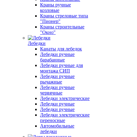
Краны ручные
козловые
Краны стреловые типа
"Пионер"
Краны строительные
"Окно"
Лебедки
Канаты для лебедок
Лебедки ручные
барабанные
Лебедки ручные для
монтажа СИП
Лебедки ручные
рычажные
Лебедки ручные
червячные
Лебедки электрические
Лебедки ручные
Лебедки ручные
Лебедки электрические
переносные
Автомобильные
лебедки