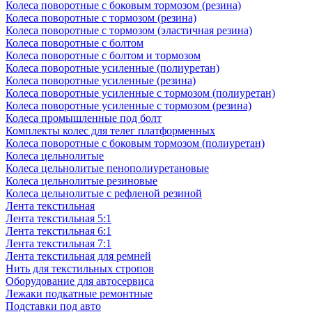
Колеса поворотные c боковым тормозом (резина)
Колеса поворотные c тормозом (резина)
Колеса поворотные c тормозом (эластичная резина)
Колеса поворотные с болтом
Колеса поворотные с болтом и тормозом
Колеса поворотные усиленные (полиуретан)
Колеса поворотные усиленные (резина)
Колеса поворотные усиленные с тормозом (полиуретан)
Колеса поворотные усиленные с тормозом (резина)
Колеса промышленные под болт
Комплекты колес для телег платформенных
Колеса поворотные c боковым тормозом (полиуретан)
Колеса цельнолитые
Колеса цельнолитые пенополиуретановые
Колеса цельнолитые резиновые
Колеса цельнолитые с рефленой резиной
Лента текстильная
Лента текстильная 5:1
Лента текстильная 6:1
Лента текстильная 7:1
Лента текстильная для ремней
Нить для текстильных стропов
Оборудование для автосервиса
Лежаки подкатные ремонтные
Подставки под авто