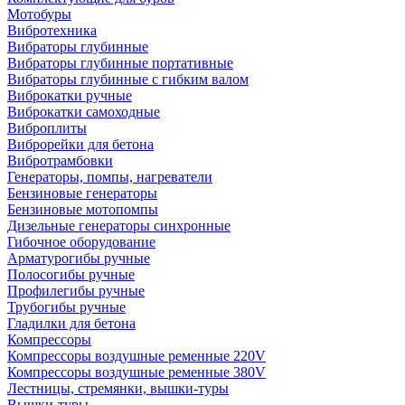
Мотобуры
Вибротехника
Вибраторы глубинные
Вибраторы глубинные портативные
Вибраторы глубинные с гибким валом
Виброкатки ручные
Виброкатки самоходные
Виброплиты
Виброрейки для бетона
Вибротрамбовки
Генераторы, помпы, нагреватели
Бензиновые генераторы
Бензиновые мотопомпы
Дизельные генераторы синхронные
Гибочное оборудование
Арматурогибы ручные
Полосогибы ручные
Профилегибы ручные
Трубогибы ручные
Гладилки для бетона
Компрессоры
Компрессоры воздушные ременные 220V
Компрессоры воздушные ременные 380V
Лестницы, стремянки, вышки-туры
Вышки-туры