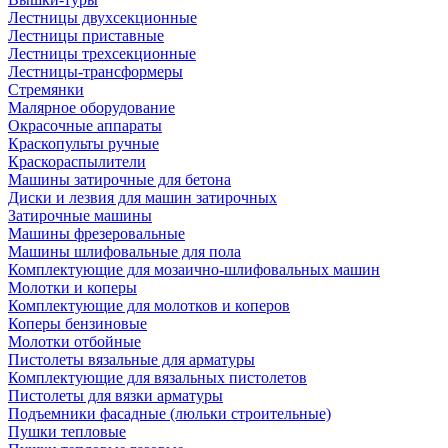
Лестницы двухсекционные
Лестницы приставные
Лестницы трехсекционные
Лестницы-трансформеры
Стремянки
Малярное оборудование
Окрасочные аппараты
Краскопульты ручные
Краскораспылители
Машины затирочные для бетона
Диски и лезвия для машин затирочных
Затирочные машины
Машины фрезеровальные
Машины шлифовальные для пола
Комплектующие для мозаично-шлифовальных машин
Молотки и коперы
Комплектующие для молотков и коперов
Коперы бензиновые
Молотки отбойные
Пистолеты вязальные для арматуры
Комплектующие для вязальных пистолетов
Пистолеты для вязки арматуры
Подъемники фасадные (люльки строительные)
Пушки тепловые