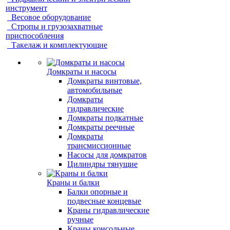
инструмент
Весовое оборудование
Стропы и грузозахватные
приспособления
Такелаж и комплектующие
Домкраты и насосы
Домкраты винтовые,
автомобильные
Домкраты
гидравлические
Домкраты подкатные
Домкраты реечные
Домкраты
трансмиссионные
Насосы для домкратов
Цилиндры тянущие
Краны и балки
Балки опорные и
подвесные концевые
Краны гидравлические
ручные
Краны консольные