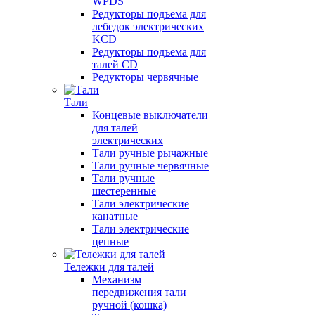
WPDS
Редукторы подъема для
лебедок электрических
KCD
Редукторы подъема для
талей CD
Редукторы червячные
Тали
Концевые выключатели
для талей
электрических
Тали ручные рычажные
Тали ручные червячные
Тали ручные
шестеренные
Тали электрические
канатные
Тали электрические
цепные
Тележки для талей
Механизм
передвижения тали
ручной (кошка)