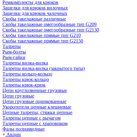
Ремкомплекты для крюков
Защелки для крюков вилочных
Защелки для крюков чалочных
Скобы такелажные различные
Скобы такелажные омегообразные тип G209
Скобы такелажные омегообразные тип G2130
Скобы такелажные прямые тип G210
Скобы такелажные прямые тип G2150
Талрепы
Рым-болты
Рым-гайки
Талрепы вилка-вилка
Талрепы вилка-вилка (закрытого типа)
Талрепы кольцо-кольцо
Талрепы крюк-кольцо
Талрепы крюк-крюк
Цепи круглозвенные грузовые
Цепи грузовые
Цепи грузовые оцинкованные
Укоротители цепные клешневые
Цепные талрепы, стяжки цепные
Талрепы цепные с рычагом
Талрепы цепные с храповиком
Фалы полиамидные
Акции