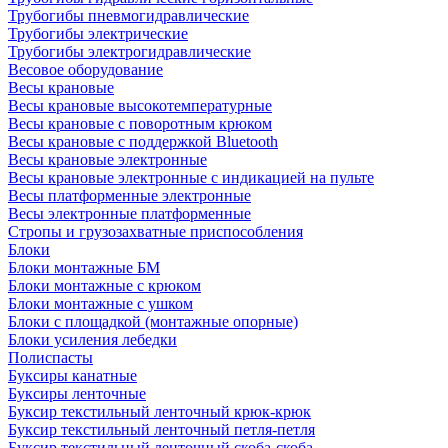
Трубогибы пневмогидравлические
Трубогибы электрические
Трубогибы электрогидравлические
Весовое оборудование
Весы крановые
Весы крановые высокотемпературные
Весы крановые с поворотным крюком
Весы крановые с поддержкой Bluetooth
Весы крановые электронные
Весы крановые электронные с индикацией на пульте
Весы платформенные электронные
Весы электронные платформенные
Стропы и грузозахватные приспособления
Блоки
Блоки монтажные БМ
Блоки монтажные с крюком
Блоки монтажные с ушком
Блоки с площадкой (монтажные опорные)
Блоки усиления лебедки
Полиспасты
Буксиры канатные
Буксиры ленточные
Буксир текстильный ленточный крюк-крюк
Буксир текстильный ленточный петля-петля
Буксир текстильный ленточный скоба-скоба