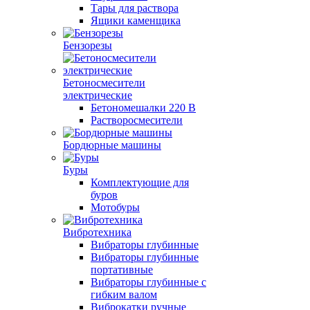
Тары для раствора
Ящики каменщика
Бензорезы
Бетоносмесители
электрические
Бетономешалки 220 В
Растворосмесители
Бордюрные машины
Буры
Комплектующие для
буров
Мотобуры
Вибротехника
Вибраторы глубинные
Вибраторы глубинные
портативные
Вибраторы глубинные с
гибким валом
Виброкатки ручные