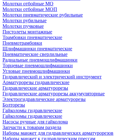
Молотки отбойные МО
Молотки отбойные МОП
Молотки пневматические рубильные
Молотки рубильные
Молотки пучковые
Пистолеты монтажные
Трамбовки пневматические
Пневмотрамбовки
Шлифмашинки пневматические
Пневматические сверлильные
Радиальные пневмошлифмашинки
Торцевые пневмошлифмашинки
Угловые пневмошлифмашинки
Гидравлический и электрический инструмент
Арматурорезы гидравлические
Гидравлические арматурорезы
Гидравлические арматурорезы аккумуляторные
Электрогидравлические арматурорезы
Болторезы
Гайколомы гидравлические
Гайколомы гидравлические
Насосы ручные для гайколома
Запчасти к товарам раздела
Наборы манжет для гидравлических арматурорезов
Наборы манжет к гидравлическим прессам