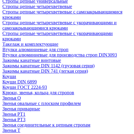
Стропы цепные универсальные
Стропы цепные четырехветвевые
Стропы цепные четырехветвевые с самозакрывающимися
крюками
Стропы цепные четырехветвевые с укорачивающими и
самозакрывающимися крюками
Стропы цепные четырехветвевые с укорачивающими
крюками
Такелаж и комплектующие
Втулки алюминиевые для строп
Втулки алюминиевые для производства строп DIN3093
Зажимы канатные винтовые
Зажимы канатные DIN 1142 (грузовая серия)
Зажимы канатные DIN 741 (легкая серия)
Коуши
Коуши DIN 6899
Коуши ГОСТ 2224-93
Крюки, звенья, кольца для стропов
Звенья О
Звенья овальные с плоским профилем
Звенья приварные
Звенья РТ1
Звенья РТ3
Звенья соединительные к цепным стропам
Звенья Т