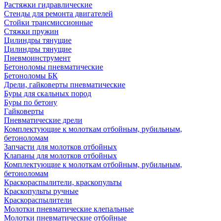
Растяжки гидравлические
Стенды для ремонта двигателей
Стойки трансмиссионные
Стяжки пружин
Цилиндры тянущие
Цилиндры тянущие
Пневмоинструмент
Бетоноломы пневматические
Бетоноломы БК
Дрели, гайковерты пневматические
Буры для скальных пород
Буры по бетону
Гайковерты
Пневматические дрели
Комплектующие к молоткам отбойным, рубильным,
бетоноломам
Запчасти для молотков отбойных
Клапаны для молотков отбойных
Комплектующие к молоткам отбойным, рубильным,
бетоноломам
Краскораспылители, краскопульты
Краскопульты ручные
Краскораспылители
Молотки пневматические клепальные
Молотки пневматические отбойные