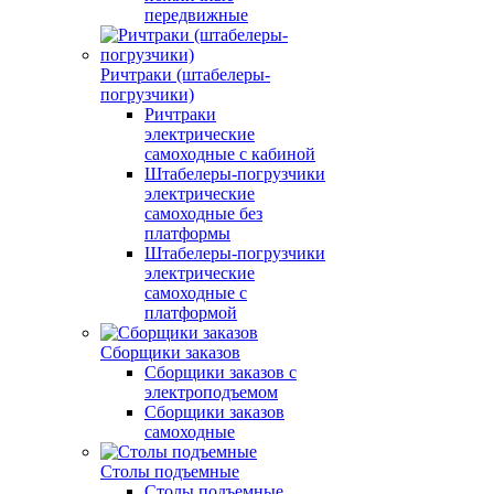
передвижные
Ричтраки (штабелеры-
погрузчики)
Ричтраки
электрические
самоходные с кабиной
Штабелеры-погрузчики
электрические
самоходные без
платформы
Штабелеры-погрузчики
электрические
самоходные с
платформой
Сборщики заказов
Сборщики заказов с
электроподъемом
Сборщики заказов
самоходные
Столы подъемные
Столы подъемные