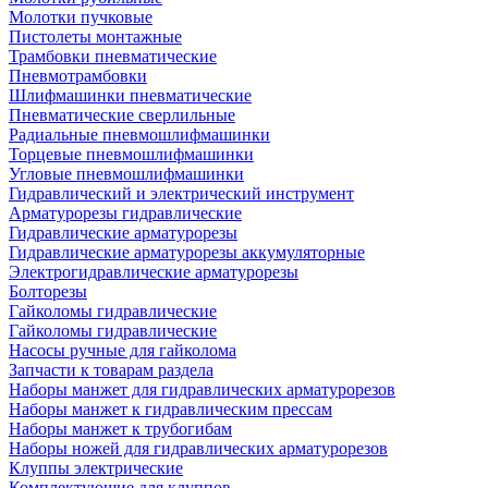
Молотки пучковые
Пистолеты монтажные
Трамбовки пневматические
Пневмотрамбовки
Шлифмашинки пневматические
Пневматические сверлильные
Радиальные пневмошлифмашинки
Торцевые пневмошлифмашинки
Угловые пневмошлифмашинки
Гидравлический и электрический инструмент
Арматурорезы гидравлические
Гидравлические арматурорезы
Гидравлические арматурорезы аккумуляторные
Электрогидравлические арматурорезы
Болторезы
Гайколомы гидравлические
Гайколомы гидравлические
Насосы ручные для гайколома
Запчасти к товарам раздела
Наборы манжет для гидравлических арматурорезов
Наборы манжет к гидравлическим прессам
Наборы манжет к трубогибам
Наборы ножей для гидравлических арматурорезов
Клуппы электрические
Комплектующие для клуппов