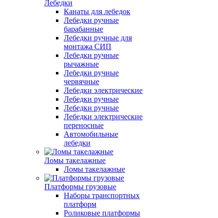
Лебедки
Канаты для лебедок
Лебедки ручные
барабанные
Лебедки ручные для
монтажа СИП
Лебедки ручные
рычажные
Лебедки ручные
червячные
Лебедки электрические
Лебедки ручные
Лебедки ручные
Лебедки электрические
переносные
Автомобильные
лебедки
Ломы такелажные
Ломы такелажные
Платформы грузовые
Наборы транспортных
платформ
Роликовые платформы