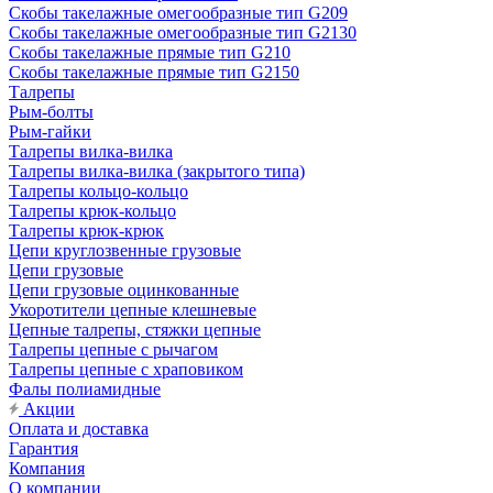
Скобы такелажные омегообразные тип G209
Скобы такелажные омегообразные тип G2130
Скобы такелажные прямые тип G210
Скобы такелажные прямые тип G2150
Талрепы
Рым-болты
Рым-гайки
Талрепы вилка-вилка
Талрепы вилка-вилка (закрытого типа)
Талрепы кольцо-кольцо
Талрепы крюк-кольцо
Талрепы крюк-крюк
Цепи круглозвенные грузовые
Цепи грузовые
Цепи грузовые оцинкованные
Укоротители цепные клешневые
Цепные талрепы, стяжки цепные
Талрепы цепные с рычагом
Талрепы цепные с храповиком
Фалы полиамидные
Акции
Оплата и доставка
Гарантия
Компания
О компании