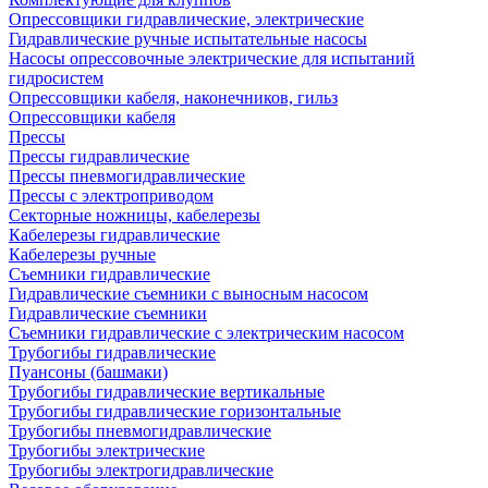
Опрессовщики гидравлические, электрические
Гидравлические ручные испытательные насосы
Насосы опрессовочные электрические для испытаний
гидросистем
Опрессовщики кабеля, наконечников, гильз
Опрессовщики кабеля
Прессы
Прессы гидравлические
Прессы пневмогидравлические
Прессы с электроприводом
Секторные ножницы, кабелерезы
Кабелерезы гидравлические
Кабелерезы ручные
Съемники гидравлические
Гидравлические cъемники с выносным насосом
Гидравлические съемники
Съемники гидравлические с электрическим насосом
Трубогибы гидравлические
Пуансоны (башмаки)
Трубогибы гидравлические вертикальные
Трубогибы гидравлические горизонтальные
Трубогибы пневмогидравлические
Трубогибы электрические
Трубогибы электрогидравлические