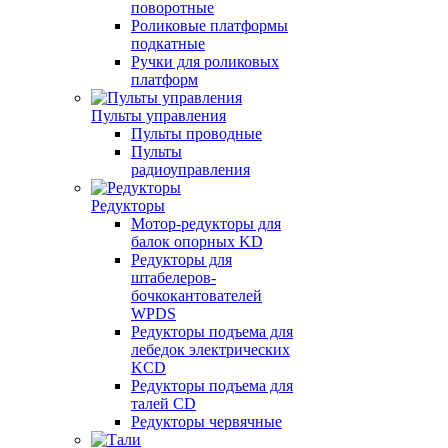
поворотные
Роликовые платформы
подкатные
Ручки для роликовых
платформ
Пульты управления
Пульты проводные
Пульты
радиоуправления
Редукторы
Мотор-редукторы для
балок опорных KD
Редукторы для
штабелеров-
бочкокантователей
WPDS
Редукторы подъема для
лебедок электрических
KCD
Редукторы подъема для
талей CD
Редукторы червячные