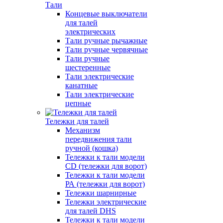
Тали
Концевые выключатели
для талей
электрических
Тали ручные рычажные
Тали ручные червячные
Тали ручные
шестеренные
Тали электрические
канатные
Тали электрические
цепные
Тележки для талей
Механизм
передвижения тали
ручной (кошка)
Тележки к тали модели
CD (тележки для ворот)
Тележки к тали модели
РА (тележки для ворот)
Тележки шарнирные
Тележки электрические
для талей DHS
Тележки к тали модели