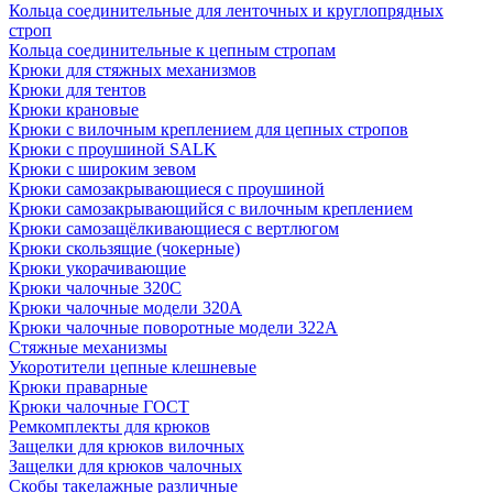
Кольца соединительные для ленточных и круглопрядных
строп
Кольца соединительные к цепным стропам
Крюки для стяжных механизмов
Крюки для тентов
Крюки крановые
Крюки с вилочным креплением для цепных стропов
Крюки с проушиной SALK
Крюки с широким зевом
Крюки самозакрывающиеся с проушиной
Крюки самозакрывающийся с вилочным креплением
Крюки самозащёлкивающиеся с вертлюгом
Крюки скользящие (чокерные)
Крюки укорачивающие
Крюки чалочные 320C
Крюки чалочные модели 320А
Крюки чалочные поворотные модели 322А
Стяжные механизмы
Укоротители цепные клешневые
Крюки праварные
Крюки чалочные ГОСТ
Ремкомплекты для крюков
Защелки для крюков вилочных
Защелки для крюков чалочных
Скобы такелажные различные