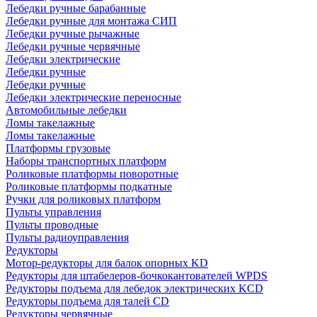
Лебедки ручные барабанные
Лебедки ручные для монтажа СИП
Лебедки ручные рычажные
Лебедки ручные червячные
Лебедки электрические
Лебедки ручные
Лебедки ручные
Лебедки электрические переносные
Автомобильные лебедки
Ломы такелажные
Ломы такелажные
Платформы грузовые
Наборы транспортных платформ
Роликовые платформы поворотные
Роликовые платформы подкатные
Ручки для роликовых платформ
Пульты управления
Пульты проводные
Пульты радиоуправления
Редукторы
Мотор-редукторы для балок опорных KD
Редукторы для штабелеров-бочкокантователей WPDS
Редукторы подъема для лебедок электрических KCD
Редукторы подъема для талей CD
Редукторы червячные