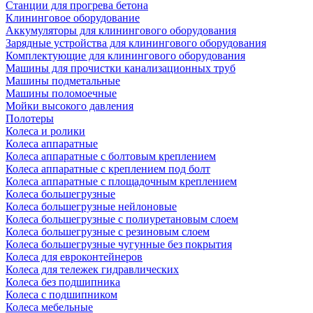
Станции для прогрева бетона
Клининговое оборудование
Аккумуляторы для клинингового оборудования
Зарядные устройства для клинингового оборудования
Комплектующие для клинингового оборудования
Машины для прочистки канализационных труб
Машины подметальные
Машины поломоечные
Мойки высокого давления
Полотеры
Колеса и ролики
Колеса аппаратные
Колеса аппаратные с болтовым креплением
Колеса аппаратные с креплением под болт
Колеса аппаратные с площадочным креплением
Колеса большегрузные
Колеса большегрузные нейлоновые
Колеса большегрузные с полиуретановым слоем
Колеса большегрузные с резиновым слоем
Колеса большегрузные чугунные без покрытия
Колеса для евроконтейнеров
Колеса для тележек гидравлических
Колеса без подшипника
Колеса с подшипником
Колеса мебельные