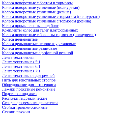
Колеса поворотные с болтом и тормозом
Колеса поворотные усиленные (полиуретан)
Колеса поворотные усиленные (резина)
Колеса поворотные усиленные с тормозом (полиуретан)
Колеса поворотные усиленные с тормозом (резина)
Колеса промышленные под болт
Комплекты колес для телег платформенных
Колеса поворотные c боковым тормозом (полиуретан)
Колеса цельнолитые
Колеса цельнолитые пенополиуретановые
Колеса цельнолитые резиновые
Колеса цельнолитые с рефленой резиной
Лента текстильная
Лента текстильная 5:1
Лента текстильная 6:1
Лента текстильная 7:1
Лента текстильная для ремней
Нить для текстильных стропов
Оборудование для автосервиса
Лежаки подкатные ремонтные
Подставки под авто
Растяжки гидравлические
Стенды для ремонта двигателей
Стойки трансмиссионные
Стяжки пружин