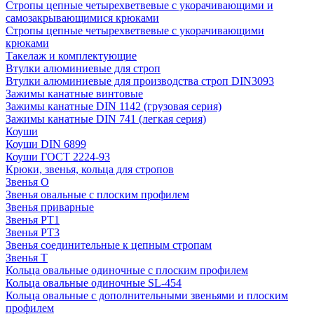
Стропы цепные четырехветвевые с укорачивающими и
самозакрывающимися крюками
Стропы цепные четырехветвевые с укорачивающими
крюками
Такелаж и комплектующие
Втулки алюминиевые для строп
Втулки алюминиевые для производства строп DIN3093
Зажимы канатные винтовые
Зажимы канатные DIN 1142 (грузовая серия)
Зажимы канатные DIN 741 (легкая серия)
Коуши
Коуши DIN 6899
Коуши ГОСТ 2224-93
Крюки, звенья, кольца для стропов
Звенья О
Звенья овальные с плоским профилем
Звенья приварные
Звенья РТ1
Звенья РТ3
Звенья соединительные к цепным стропам
Звенья Т
Кольца овальные одиночные c плоским профилем
Кольца овальные одиночные SL-454
Кольца овальные с дополнительными звеньями и плоским
профилем