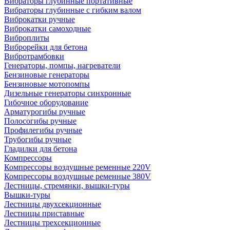
Вибраторы глубинные портативные
Вибраторы глубинные с гибким валом
Виброкатки ручные
Виброкатки самоходные
Виброплиты
Виброрейки для бетона
Вибротрамбовки
Генераторы, помпы, нагреватели
Бензиновые генераторы
Бензиновые мотопомпы
Дизельные генераторы синхронные
Гибочное оборудование
Арматурогибы ручные
Полосогибы ручные
Профилегибы ручные
Трубогибы ручные
Гладилки для бетона
Компрессоры
Компрессоры воздушные ременные 220V
Компрессоры воздушные ременные 380V
Лестницы, стремянки, вышки-туры
Вышки-туры
Лестницы двухсекционные
Лестницы приставные
Лестницы трехсекционные