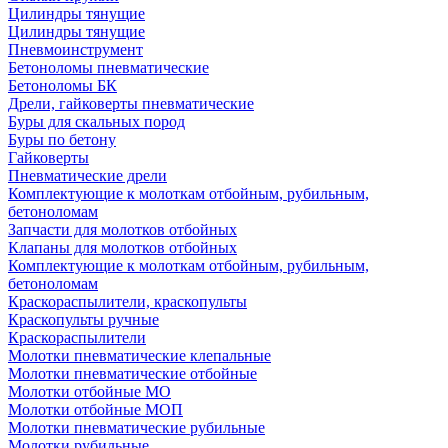
Цилиндры тянущие
Цилиндры тянущие
Пневмоинструмент
Бетоноломы пневматические
Бетоноломы БК
Дрели, гайковерты пневматические
Буры для скальных пород
Буры по бетону
Гайковерты
Пневматические дрели
Комплектующие к молоткам отбойным, рубильным,
бетоноломам
Запчасти для молотков отбойных
Клапаны для молотков отбойных
Комплектующие к молоткам отбойным, рубильным,
бетоноломам
Краскораспылители, краскопульты
Краскопульты ручные
Краскораспылители
Молотки пневматические клепальные
Молотки пневматические отбойные
Молотки отбойные МО
Молотки отбойные МОП
Молотки пневматические рубильные
Молотки рубильные