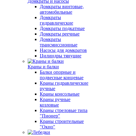
Домкраты и насосы
Домкраты винтовые,
автомобильные
Домкраты
гидравлические
Домкраты подкатные
Домкраты реечные
Домкраты
трансмиссионные
Насосы для домкратов
Цилиндры тянущие
Краны и балки
Балки опорные и
подвесные концевые
Краны гидравлические
ручные
Краны консольные
Краны ручные
козловые
Краны стреловые типа
"Пионер"
Краны строительные
"Окно"