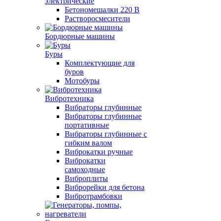
электрические
Бетономешалки 220 В
Растворосмесители
Бордюрные машины
Буры
Комплектующие для
буров
Мотобуры
Вибротехника
Вибраторы глубинные
Вибраторы глубинные
портативные
Вибраторы глубинные с
гибким валом
Виброкатки ручные
Виброкатки
самоходные
Виброплиты
Виброрейки для бетона
Вибротрамбовки