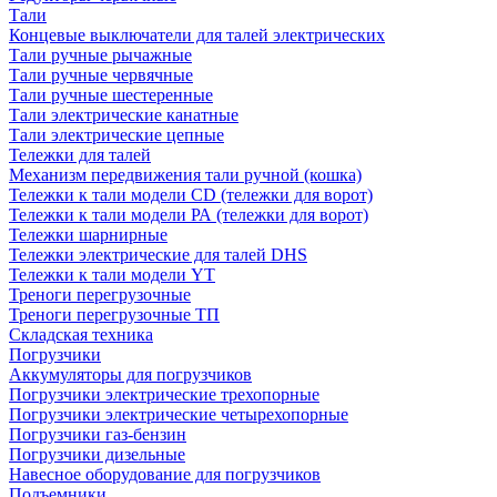
Тали
Концевые выключатели для талей электрических
Тали ручные рычажные
Тали ручные червячные
Тали ручные шестеренные
Тали электрические канатные
Тали электрические цепные
Тележки для талей
Механизм передвижения тали ручной (кошка)
Тележки к тали модели CD (тележки для ворот)
Тележки к тали модели РА (тележки для ворот)
Тележки шарнирные
Тележки электрические для талей DHS
Тележки к тали модели YT
Треноги перегрузочные
Треноги перегрузочные ТП
Складская техника
Погрузчики
Аккумуляторы для погрузчиков
Погрузчики электрические трехопорные
Погрузчики электрические четырехопорные
Погрузчики газ-бензин
Погрузчики дизельные
Навесное оборудование для погрузчиков
Подъемники