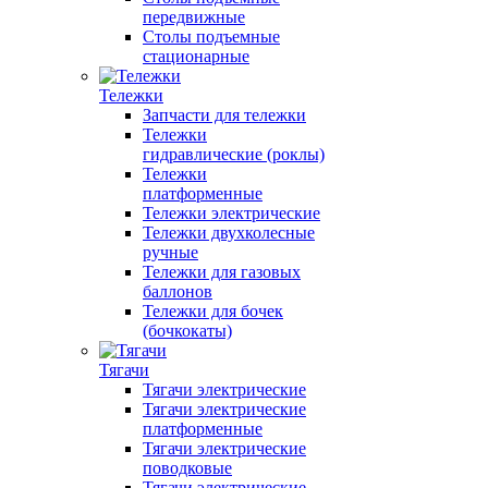
передвижные
Столы подъемные
стационарные
Тележки
Запчасти для тележки
Тележки
гидравлические (роклы)
Тележки
платформенные
Тележки электрические
Тележки двухколесные
ручные
Тележки для газовых
баллонов
Тележки для бочек
(бочкокаты)
Тягачи
Тягачи электрические
Тягачи электрические
платформенные
Тягачи электрические
поводковые
Тягачи электрические