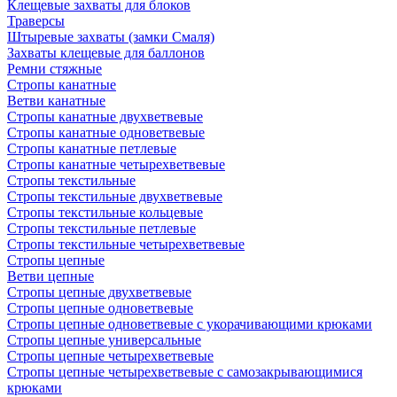
Клещевые захваты для блоков
Траверсы
Штыревые захваты (замки Смаля)
Захваты клещевые для баллонов
Ремни стяжные
Стропы канатные
Ветви канатные
Стропы канатные двухветвевые
Стропы канатные одноветвевые
Стропы канатные петлевые
Стропы канатные четырехветвевые
Стропы текстильные
Стропы текстильные двухветвевые
Стропы текстильные кольцевые
Стропы текстильные петлевые
Стропы текстильные четырехветвевые
Стропы цепные
Ветви цепные
Стропы цепные двухветвевые
Стропы цепные одноветвевые
Стропы цепные одноветвевые с укорачивающими крюками
Стропы цепные универсальные
Стропы цепные четырехветвевые
Стропы цепные четырехветвевые с самозакрывающимися
крюками