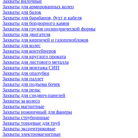
Захваты вилочные
Захваты для армированных колец
Захваты для балок
Захваты для барабанов, бухт и кабеля
Захваты для бордюрного камня
Захваты для грузов цилиндрической формы
Захваты для двигателя
Захваты для кирпичей и газопеноблоков
Захваты для колес
Захваты для контейнеров
Захваты для круглого проката
Захваты для листового металла
Захваты для монтажа СИП
Захваты для опалубки
Захваты для паллет
Захваты для подъема бочек
Захваты для рельс
Захваты для сэндвич-панелей
Захваты за колесо
Захваты магнитные
Захваты ножничный для фанеры
Захваты струбцинные
Захваты торцевые для труб
Захваты эксцентриковые
Захваты электромагнитные