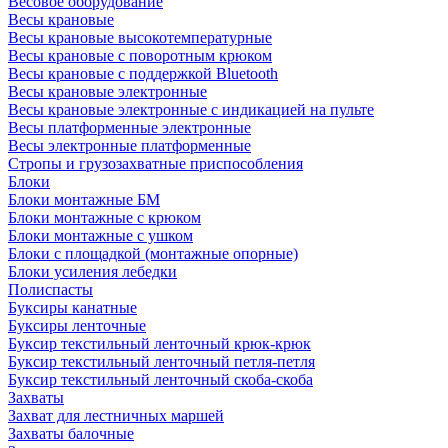
Весовое оборудование
Весы крановые
Весы крановые высокотемпературные
Весы крановые с поворотным крюком
Весы крановые с поддержкой Bluetooth
Весы крановые электронные
Весы крановые электронные с индикацией на пульте
Весы платформенные электронные
Весы электронные платформенные
Стропы и грузозахватные приспособления
Блоки
Блоки монтажные БМ
Блоки монтажные с крюком
Блоки монтажные с ушком
Блоки с площадкой (монтажные опорные)
Блоки усиления лебедки
Полиспасты
Буксиры канатные
Буксиры ленточные
Буксир текстильный ленточный крюк-крюк
Буксир текстильный ленточный петля-петля
Буксир текстильный ленточный скоба-скоба
Захваты
Захват для лестничных маршей
Захваты балочные