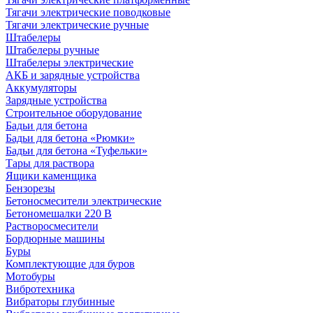
Тягачи электрические поводковые
Тягачи электрические ручные
Штабелеры
Штабелеры ручные
Штабелеры электрические
АКБ и зарядные устройства
Аккумуляторы
Зарядные устройства
Строительное оборудование
Бадьи для бетона
Бадьи для бетона «Рюмки»
Бадьи для бетона «Туфельки»
Тары для раствора
Ящики каменщика
Бензорезы
Бетоносмесители электрические
Бетономешалки 220 В
Растворосмесители
Бордюрные машины
Буры
Комплектующие для буров
Мотобуры
Вибротехника
Вибраторы глубинные