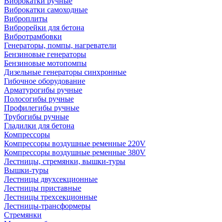
Виброкатки ручные
Виброкатки самоходные
Виброплиты
Виброрейки для бетона
Вибротрамбовки
Генераторы, помпы, нагреватели
Бензиновые генераторы
Бензиновые мотопомпы
Дизельные генераторы синхронные
Гибочное оборудование
Арматурогибы ручные
Полосогибы ручные
Профилегибы ручные
Трубогибы ручные
Гладилки для бетона
Компрессоры
Компрессоры воздушные ременные 220V
Компрессоры воздушные ременные 380V
Лестницы, стремянки, вышки-туры
Вышки-туры
Лестницы двухсекционные
Лестницы приставные
Лестницы трехсекционные
Лестницы-трансформеры
Стремянки