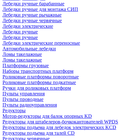
Лебедки ручные барабанные
Лебедки ручные для монтажа СИП
Лебедки ручные рычажные
Лебедки ручные червячные
Лебедки электрические
Лебедки ручные
Лебедки ручные
Лебедки электрические переносные
Автомобильные лебедки
Ломы такелажные
Ломы такелажные
Платформы грузовые
Наборы транспортных платформ
Роликовые платформы поворотные
Роликовые платформы подкатные
Ручки для роликовых платформ
Пульты управления
Пульты проводные
Пульты радиоуправления
Редукторы
Мотор-редукторы для балок опорных KD
Редукторы для штабелеров-бочкокантователей WPDS
Редукторы подъема для лебедок электрических KCD
Редукторы подъема для талей CD
Редукторы червячные