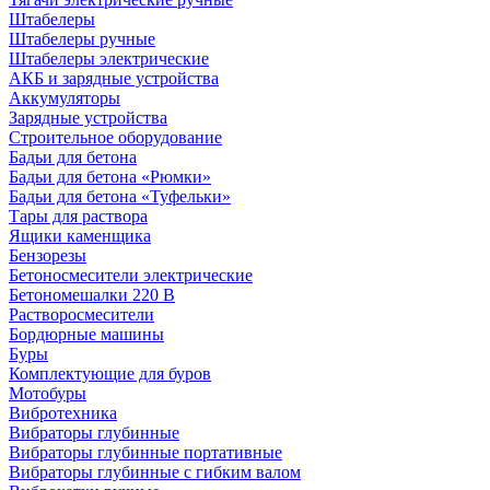
Штабелеры
Штабелеры ручные
Штабелеры электрические
АКБ и зарядные устройства
Аккумуляторы
Зарядные устройства
Строительное оборудование
Бадьи для бетона
Бадьи для бетона «Рюмки»
Бадьи для бетона «Туфельки»
Тары для раствора
Ящики каменщика
Бензорезы
Бетоносмесители электрические
Бетономешалки 220 В
Растворосмесители
Бордюрные машины
Буры
Комплектующие для буров
Мотобуры
Вибротехника
Вибраторы глубинные
Вибраторы глубинные портативные
Вибраторы глубинные с гибким валом