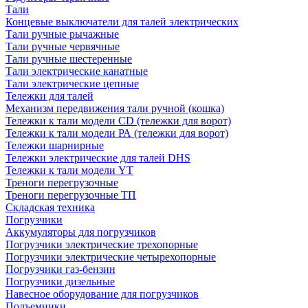
Тали
Концевые выключатели для талей электрических
Тали ручные рычажные
Тали ручные червячные
Тали ручные шестеренные
Тали электрические канатные
Тали электрические цепные
Тележки для талей
Механизм передвижения тали ручной (кошка)
Тележки к тали модели CD (тележки для ворот)
Тележки к тали модели РА (тележки для ворот)
Тележки шарнирные
Тележки электрические для талей DHS
Тележки к тали модели YT
Треноги перегрузочные
Треноги перегрузочные ТП
Складская техника
Погрузчики
Аккумуляторы для погрузчиков
Погрузчики электрические трехопорные
Погрузчики электрические четырехопорные
Погрузчики газ-бензин
Погрузчики дизельные
Навесное оборудование для погрузчиков
Подъемники