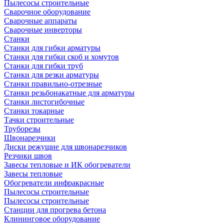
Пылесосы строительные
Сварочное оборудование
Сварочные аппараты
Сварочные инверторы
Станки
Станки для гибки арматуры
Станки для гибки скоб и хомутов
Станки для гибки труб
Станки для резки арматуры
Станки правильно-отрезные
Станки резьбонакатные для арматуры
Станки листогибочные
Станки токарные
Тачки строительные
Труборезы
Швонарезчики
Диски режущие для швонарезчиков
Резчики швов
Завесы тепловые и ИК обогреватели
Завесы тепловые
Обогреватели инфракрасные
Пылесосы строительные
Пылесосы строительные
Станции для прогрева бетона
Клининговое оборудование