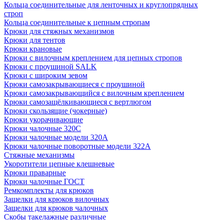
Кольца соединительные для ленточных и круглопрядных
строп
Кольца соединительные к цепным стропам
Крюки для стяжных механизмов
Крюки для тентов
Крюки крановые
Крюки с вилочным креплением для цепных стропов
Крюки с проушиной SALK
Крюки с широким зевом
Крюки самозакрывающиеся с проушиной
Крюки самозакрывающийся с вилочным креплением
Крюки самозащёлкивающиеся с вертлюгом
Крюки скользящие (чокерные)
Крюки укорачивающие
Крюки чалочные 320C
Крюки чалочные модели 320А
Крюки чалочные поворотные модели 322А
Стяжные механизмы
Укоротители цепные клешневые
Крюки праварные
Крюки чалочные ГОСТ
Ремкомплекты для крюков
Защелки для крюков вилочных
Защелки для крюков чалочных
Скобы такелажные различные