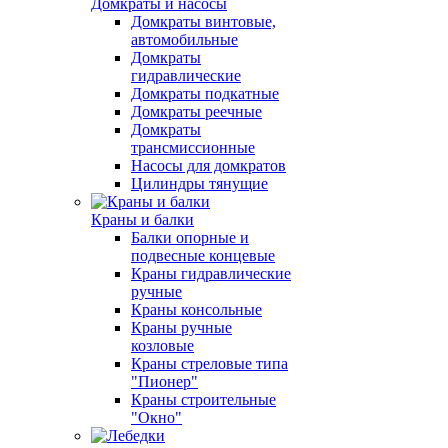
Домкраты и насосы
Домкраты винтовые,
автомобильные
Домкраты
гидравлические
Домкраты подкатные
Домкраты реечные
Домкраты
трансмиссионные
Насосы для домкратов
Цилиндры тянущие
Краны и балки
Балки опорные и
подвесные концевые
Краны гидравлические
ручные
Краны консольные
Краны ручные
козловые
Краны стреловые типа
"Пионер"
Краны строительные
"Окно"