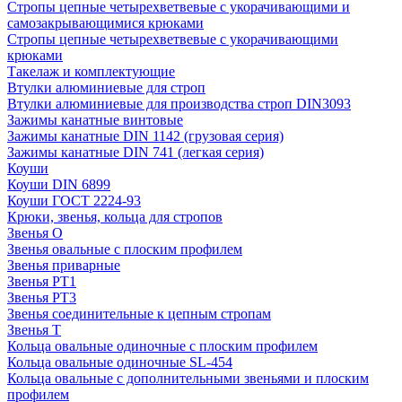
Стропы цепные четырехветвевые с укорачивающими и
самозакрывающимися крюками
Стропы цепные четырехветвевые с укорачивающими
крюками
Такелаж и комплектующие
Втулки алюминиевые для строп
Втулки алюминиевые для производства строп DIN3093
Зажимы канатные винтовые
Зажимы канатные DIN 1142 (грузовая серия)
Зажимы канатные DIN 741 (легкая серия)
Коуши
Коуши DIN 6899
Коуши ГОСТ 2224-93
Крюки, звенья, кольца для стропов
Звенья О
Звенья овальные с плоским профилем
Звенья приварные
Звенья РТ1
Звенья РТ3
Звенья соединительные к цепным стропам
Звенья Т
Кольца овальные одиночные c плоским профилем
Кольца овальные одиночные SL-454
Кольца овальные с дополнительными звеньями и плоским
профилем