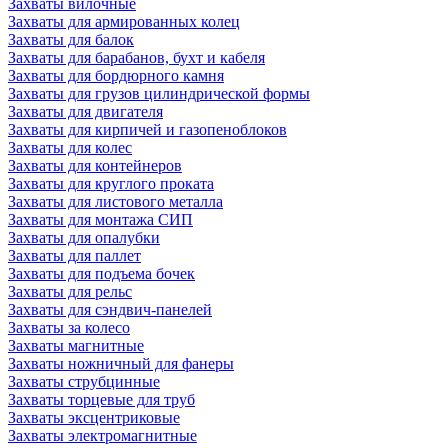
Захваты вилочные
Захваты для армированных колец
Захваты для балок
Захваты для барабанов, бухт и кабеля
Захваты для бордюрного камня
Захваты для грузов цилиндрической формы
Захваты для двигателя
Захваты для кирпичей и газопеноблоков
Захваты для колес
Захваты для контейнеров
Захваты для круглого проката
Захваты для листового металла
Захваты для монтажа СИП
Захваты для опалубки
Захваты для паллет
Захваты для подъема бочек
Захваты для рельс
Захваты для сэндвич-панелей
Захваты за колесо
Захваты магнитные
Захваты ножничный для фанеры
Захваты струбцинные
Захваты торцевые для труб
Захваты эксцентриковые
Захваты электромагнитные