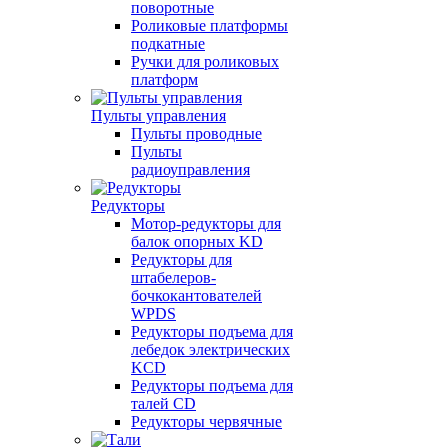
поворотные
Роликовые платформы
подкатные
Ручки для роликовых
платформ
Пульты управления
Пульты проводные
Пульты
радиоуправления
Редукторы
Мотор-редукторы для
балок опорных KD
Редукторы для
штабелеров-
бочкокантователей
WPDS
Редукторы подъема для
лебедок электрических
KCD
Редукторы подъема для
талей CD
Редукторы червячные