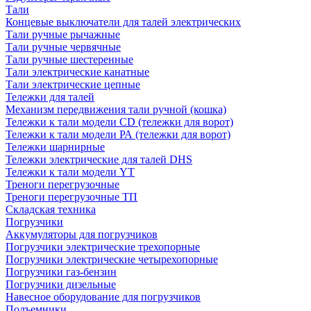
Тали
Концевые выключатели для талей электрических
Тали ручные рычажные
Тали ручные червячные
Тали ручные шестеренные
Тали электрические канатные
Тали электрические цепные
Тележки для талей
Механизм передвижения тали ручной (кошка)
Тележки к тали модели CD (тележки для ворот)
Тележки к тали модели РА (тележки для ворот)
Тележки шарнирные
Тележки электрические для талей DHS
Тележки к тали модели YT
Треноги перегрузочные
Треноги перегрузочные ТП
Складская техника
Погрузчики
Аккумуляторы для погрузчиков
Погрузчики электрические трехопорные
Погрузчики электрические четырехопорные
Погрузчики газ-бензин
Погрузчики дизельные
Навесное оборудование для погрузчиков
Подъемники