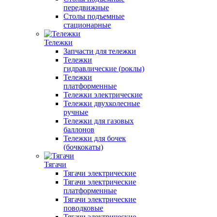
передвижные
Столы подъемные
стационарные
Тележки
Запчасти для тележки
Тележки
гидравлические (роклы)
Тележки
платформенные
Тележки электрические
Тележки двухколесные
ручные
Тележки для газовых
баллонов
Тележки для бочек
(бочкокаты)
Тягачи
Тягачи электрические
Тягачи электрические
платформенные
Тягачи электрические
поводковые
Тягачи электрические