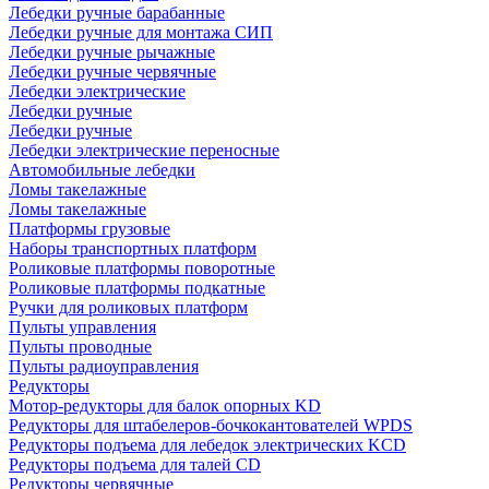
Лебедки ручные барабанные
Лебедки ручные для монтажа СИП
Лебедки ручные рычажные
Лебедки ручные червячные
Лебедки электрические
Лебедки ручные
Лебедки ручные
Лебедки электрические переносные
Автомобильные лебедки
Ломы такелажные
Ломы такелажные
Платформы грузовые
Наборы транспортных платформ
Роликовые платформы поворотные
Роликовые платформы подкатные
Ручки для роликовых платформ
Пульты управления
Пульты проводные
Пульты радиоуправления
Редукторы
Мотор-редукторы для балок опорных KD
Редукторы для штабелеров-бочкокантователей WPDS
Редукторы подъема для лебедок электрических KCD
Редукторы подъема для талей CD
Редукторы червячные