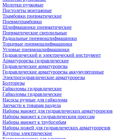
Молотки пучковые
Пистолеты монтажные
Трамбовки пневматические
Пневмотрамбовки
Шлифмашинки пневматические
Пневматические сверлильные
Радиальные пневмошлифмашинки
Торцевые пневмошлифмашинки
Угловые пневмошлифмашинки
Гидравлический и электрический инструмент
Арматурорезы гидравлические
Гидравлические арматурорезы
Гидравлические арматурорезы аккумуляторные
Электрогидравлические арматурорезы
Болторезы
Гайколомы гидравлические
Гайколомы гидравлические
Насосы ручные для гайколома
Запчасти к товарам раздела
Наборы манжет для гидравлических арматурорезов
Наборы манжет к гидравлическим прессам
Наборы манжет к трубогибам
Наборы ножей для гидравлических арматурорезов
Клуппы электрические
Комплектующие для клуппов