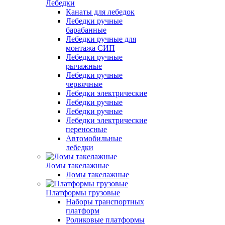
Лебедки
Канаты для лебедок
Лебедки ручные
барабанные
Лебедки ручные для
монтажа СИП
Лебедки ручные
рычажные
Лебедки ручные
червячные
Лебедки электрические
Лебедки ручные
Лебедки ручные
Лебедки электрические
переносные
Автомобильные
лебедки
Ломы такелажные
Ломы такелажные
Платформы грузовые
Наборы транспортных
платформ
Роликовые платформы