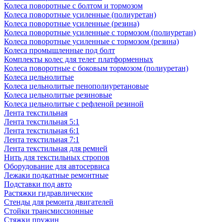
Колеса поворотные с болтом и тормозом
Колеса поворотные усиленные (полиуретан)
Колеса поворотные усиленные (резина)
Колеса поворотные усиленные с тормозом (полиуретан)
Колеса поворотные усиленные с тормозом (резина)
Колеса промышленные под болт
Комплекты колес для телег платформенных
Колеса поворотные c боковым тормозом (полиуретан)
Колеса цельнолитые
Колеса цельнолитые пенополиуретановые
Колеса цельнолитые резиновые
Колеса цельнолитые с рефленой резиной
Лента текстильная
Лента текстильная 5:1
Лента текстильная 6:1
Лента текстильная 7:1
Лента текстильная для ремней
Нить для текстильных стропов
Оборудование для автосервиса
Лежаки подкатные ремонтные
Подставки под авто
Растяжки гидравлические
Стенды для ремонта двигателей
Стойки трансмиссионные
Стяжки пружин