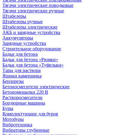
Тягачи электрические поводковые
Тягачи электрические ручные
Штабелеры
Штабелеры ручные
Штабелеры электрические
АКБ и зарядные устройства
Аккумуляторы
Зарядные устройства
Строительное оборудование
Бадьи для бетона
Бадьи для бетона «Рюмки»
Бадьи для бетона «Туфельки»
Тары для раствора
Ящики каменщика
Бензорезы
Бетоносмесители электрические
Бетономешалки 220 В
Растворосмесители
Бордюрные машины
Буры
Комплектующие для буров
Мотобуры
Вибротехника
Вибраторы глубинные