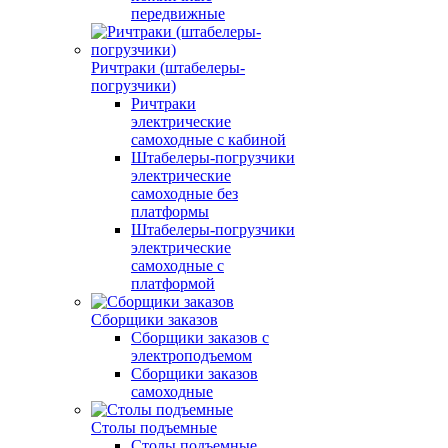
передвижные
Ричтраки (штабелеры-
погрузчики)
Ричтраки
электрические
самоходные с кабиной
Штабелеры-погрузчики
электрические
самоходные без
платформы
Штабелеры-погрузчики
электрические
самоходные с
платформой
Сборщики заказов
Сборщики заказов с
электроподъемом
Сборщики заказов
самоходные
Столы подъемные
Столы подъемные