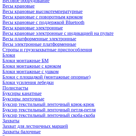
Весовое оборудование
Весы крановые
Весы крановые высокотемпературные
Весы крановые с поворотным крюком
Весы крановые с поддержкой Bluetooth
Весы крановые электронные
Весы крановые электронные с индикацией на пульте
Весы платформенные электронные
Весы электронные платформенные
Стропы и грузозахватные приспособления
Блоки
Блоки монтажные БМ
Блоки монтажные с крюком
Блоки монтажные с ушком
Блоки с площадкой (монтажные опорные)
Блоки усиления лебедки
Полиспасты
Буксиры канатные
Буксиры ленточные
Буксир текстильный ленточный крюк-крюк
Буксир текстильный ленточный петля-петля
Буксир текстильный ленточный скоба-скоба
Захваты
Захват для лестничных маршей
Захваты балочные