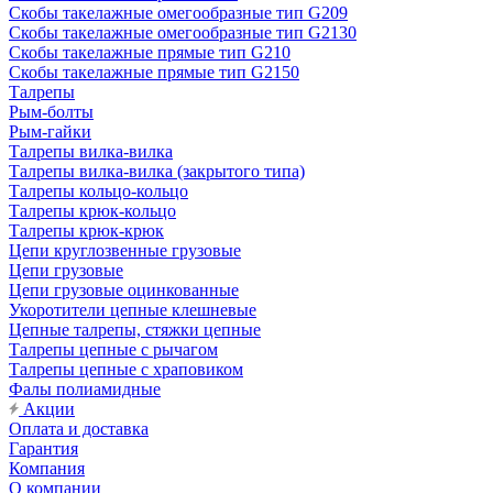
Скобы такелажные омегообразные тип G209
Скобы такелажные омегообразные тип G2130
Скобы такелажные прямые тип G210
Скобы такелажные прямые тип G2150
Талрепы
Рым-болты
Рым-гайки
Талрепы вилка-вилка
Талрепы вилка-вилка (закрытого типа)
Талрепы кольцо-кольцо
Талрепы крюк-кольцо
Талрепы крюк-крюк
Цепи круглозвенные грузовые
Цепи грузовые
Цепи грузовые оцинкованные
Укоротители цепные клешневые
Цепные талрепы, стяжки цепные
Талрепы цепные с рычагом
Талрепы цепные с храповиком
Фалы полиамидные
Акции
Оплата и доставка
Гарантия
Компания
О компании