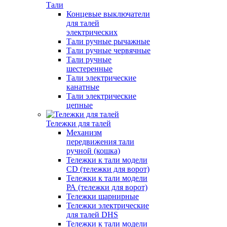
Тали
Концевые выключатели
для талей
электрических
Тали ручные рычажные
Тали ручные червячные
Тали ручные
шестеренные
Тали электрические
канатные
Тали электрические
цепные
Тележки для талей
Механизм
передвижения тали
ручной (кошка)
Тележки к тали модели
CD (тележки для ворот)
Тележки к тали модели
РА (тележки для ворот)
Тележки шарнирные
Тележки электрические
для талей DHS
Тележки к тали модели