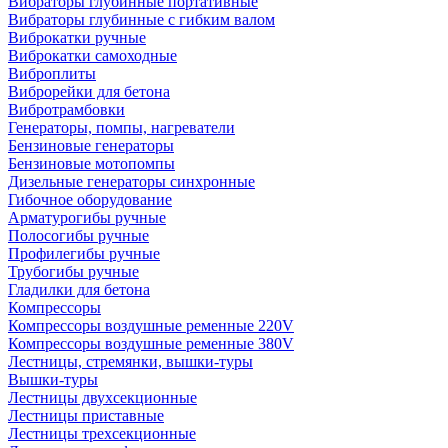
Вибраторы глубинные портативные
Вибраторы глубинные с гибким валом
Виброкатки ручные
Виброкатки самоходные
Виброплиты
Виброрейки для бетона
Вибротрамбовки
Генераторы, помпы, нагреватели
Бензиновые генераторы
Бензиновые мотопомпы
Дизельные генераторы синхронные
Гибочное оборудование
Арматурогибы ручные
Полосогибы ручные
Профилегибы ручные
Трубогибы ручные
Гладилки для бетона
Компрессоры
Компрессоры воздушные ременные 220V
Компрессоры воздушные ременные 380V
Лестницы, стремянки, вышки-туры
Вышки-туры
Лестницы двухсекционные
Лестницы приставные
Лестницы трехсекционные