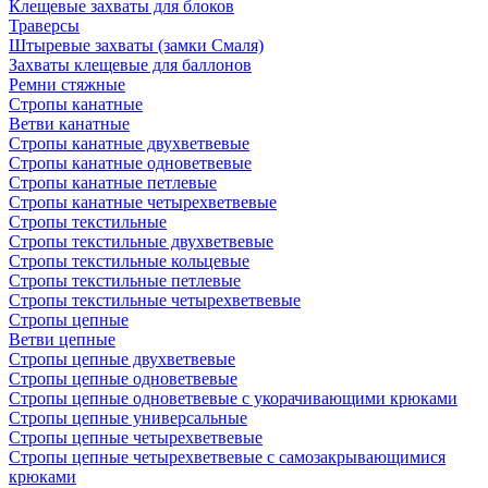
Клещевые захваты для блоков
Траверсы
Штыревые захваты (замки Смаля)
Захваты клещевые для баллонов
Ремни стяжные
Стропы канатные
Ветви канатные
Стропы канатные двухветвевые
Стропы канатные одноветвевые
Стропы канатные петлевые
Стропы канатные четырехветвевые
Стропы текстильные
Стропы текстильные двухветвевые
Стропы текстильные кольцевые
Стропы текстильные петлевые
Стропы текстильные четырехветвевые
Стропы цепные
Ветви цепные
Стропы цепные двухветвевые
Стропы цепные одноветвевые
Стропы цепные одноветвевые с укорачивающими крюками
Стропы цепные универсальные
Стропы цепные четырехветвевые
Стропы цепные четырехветвевые с самозакрывающимися
крюками