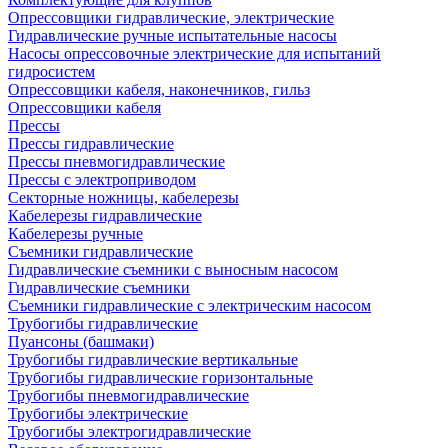
Опрессовщики гидравлические, электрические
Гидравлические ручные испытательные насосы
Насосы опрессовочные электрические для испытаний
гидросистем
Опрессовщики кабеля, наконечников, гильз
Опрессовщики кабеля
Прессы
Прессы гидравлические
Прессы пневмогидравлические
Прессы с электроприводом
Секторные ножницы, кабелерезы
Кабелерезы гидравлические
Кабелерезы ручные
Съемники гидравлические
Гидравлические cъемники с выносным насосом
Гидравлические съемники
Съемники гидравлические с электрическим насосом
Трубогибы гидравлические
Пуансоны (башмаки)
Трубогибы гидравлические вертикальные
Трубогибы гидравлические горизонтальные
Трубогибы пневмогидравлические
Трубогибы электрические
Трубогибы электрогидравлические