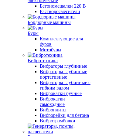
электрические
Бетономешалки 220 В
Растворосмесители
Бордюрные машины
Буры
Комплектующие для
буров
Мотобуры
Вибротехника
Вибраторы глубинные
Вибраторы глубинные
портативные
Вибраторы глубинные с
гибким валом
Виброкатки ручные
Виброкатки
самоходные
Виброплиты
Виброрейки для бетона
Вибротрамбовки