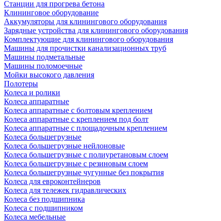
Станции для прогрева бетона
Клининговое оборудование
Аккумуляторы для клинингового оборудования
Зарядные устройства для клинингового оборудования
Комплектующие для клинингового оборудования
Машины для прочистки канализационных труб
Машины подметальные
Машины поломоечные
Мойки высокого давления
Полотеры
Колеса и ролики
Колеса аппаратные
Колеса аппаратные с болтовым креплением
Колеса аппаратные с креплением под болт
Колеса аппаратные с площадочным креплением
Колеса большегрузные
Колеса большегрузные нейлоновые
Колеса большегрузные с полиуретановым слоем
Колеса большегрузные с резиновым слоем
Колеса большегрузные чугунные без покрытия
Колеса для евроконтейнеров
Колеса для тележек гидравлических
Колеса без подшипника
Колеса с подшипником
Колеса мебельные