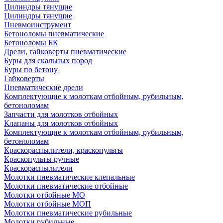
Цилиндры тянущие
Цилиндры тянущие
Пневмоинструмент
Бетоноломы пневматические
Бетоноломы БК
Дрели, гайковерты пневматические
Буры для скальных пород
Буры по бетону
Гайковерты
Пневматические дрели
Комплектующие к молоткам отбойным, рубильным,
бетоноломам
Запчасти для молотков отбойных
Клапаны для молотков отбойных
Комплектующие к молоткам отбойным, рубильным,
бетоноломам
Краскораспылители, краскопульты
Краскопульты ручные
Краскораспылители
Молотки пневматические клепальные
Молотки пневматические отбойные
Молотки отбойные МО
Молотки отбойные МОП
Молотки пневматические рубильные
Молотки рубильные