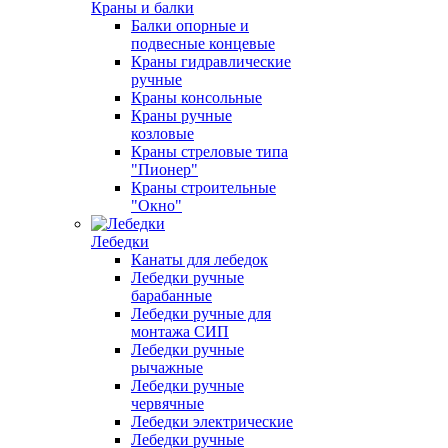
Краны и балки
Балки опорные и
подвесные концевые
Краны гидравлические
ручные
Краны консольные
Краны ручные
козловые
Краны стреловые типа
"Пионер"
Краны строительные
"Окно"
Лебедки
Канаты для лебедок
Лебедки ручные
барабанные
Лебедки ручные для
монтажа СИП
Лебедки ручные
рычажные
Лебедки ручные
червячные
Лебедки электрические
Лебедки ручные