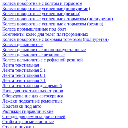
Колеса поворотные с болтом и тормозом
Колеса поворотные усиленные (полиуретан)
Колеса поворотные усиленные (резина)
Колеса поворотные усиленные с тормозом (полиуретан)
Колеса поворотные усиленные с тормозом (резина)
Колеса промышленные под болт
Комплекты колес для телег платформенных
Колеса поворотные c боковым тормозом (полиуретан)
Колеса цельнолитые
Колеса цельнолитые пенополиуретановые
Колеса цельнолитые резиновые
Колеса цельнолитые с рефленой резиной
Лента текстильная
Лента текстильная 5:1
Лента текстильная 6:1
Лента текстильная 7:1
Лента текстильная для ремней
Нить для текстильных стропов
Оборудование для автосервиса
Лежаки подкатные ремонтные
Подставки под авто
Растяжки гидравлические
Стенды для ремонта двигателей
Стойки трансмиссионные
Стяжки пружин