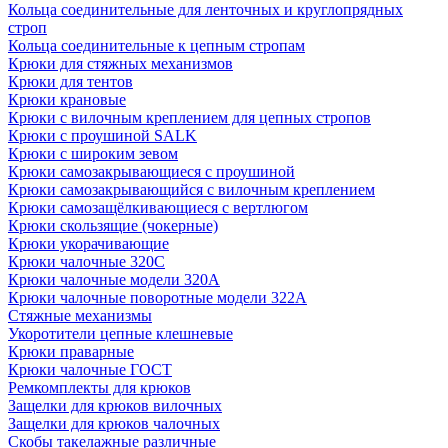
Кольца соединительные для ленточных и круглопрядных
строп
Кольца соединительные к цепным стропам
Крюки для стяжных механизмов
Крюки для тентов
Крюки крановые
Крюки с вилочным креплением для цепных стропов
Крюки с проушиной SALK
Крюки с широким зевом
Крюки самозакрывающиеся с проушиной
Крюки самозакрывающийся с вилочным креплением
Крюки самозащёлкивающиеся с вертлюгом
Крюки скользящие (чокерные)
Крюки укорачивающие
Крюки чалочные 320C
Крюки чалочные модели 320А
Крюки чалочные поворотные модели 322А
Стяжные механизмы
Укоротители цепные клешневые
Крюки праварные
Крюки чалочные ГОСТ
Ремкомплекты для крюков
Защелки для крюков вилочных
Защелки для крюков чалочных
Скобы такелажные различные