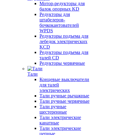
Мотор-редукторы для
балок опорных KD
Редукторы для
штабелеров-
бочкокантователей
WPDS
Редукторы подъема для
лебедок электрических
KCD
Редукторы подъема для
талей CD
Редукторы червячные
Тали
Концевые выключатели
для талей
электрических
Тали ручные рычажные
Тали ручные червячные
Тали ручные
шестеренные
Тали электрические
канатные
Тали электрические
цепные