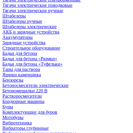
Тягачи электрические поводковые
Тягачи электрические ручные
Штабелеры
Штабелеры ручные
Штабелеры электрические
АКБ и зарядные устройства
Аккумуляторы
Зарядные устройства
Строительное оборудование
Бадьи для бетона
Бадьи для бетона «Рюмки»
Бадьи для бетона «Туфельки»
Тары для раствора
Ящики каменщика
Бензорезы
Бетоносмесители электрические
Бетономешалки 220 В
Растворосмесители
Бордюрные машины
Буры
Комплектующие для буров
Мотобуры
Вибротехника
Вибраторы глубинные