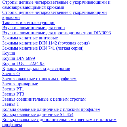
Стропы цепные четырехветвевые с укорачивающими и
самозакрывающимися крюками
Стропы цепные четырехветвевые с укорачивающими
крюками
Такелаж и комплектующие
Втулки алюминиевые для строп
Втулки алюминиевые для производства строп DIN3093
Зажимы канатные винтовые
Зажимы канатные DIN 1142 (грузовая серия)
Зажимы канатные DIN 741 (легкая серия)
Коуши
Коуши DIN 6899
Коуши ГОСТ 2224-93
Крюки, звенья, кольца для стропов
Звенья О
Звенья овальные с плоским профилем
Звенья приварные
Звенья РТ1
Звенья РТ3
Звенья соединительные к цепным стропам
Звенья Т
Кольца овальные одиночные c плоским профилем
Кольца овальные одиночные SL-454
Кольца овальные с дополнительными звеньями и плоским
профилем