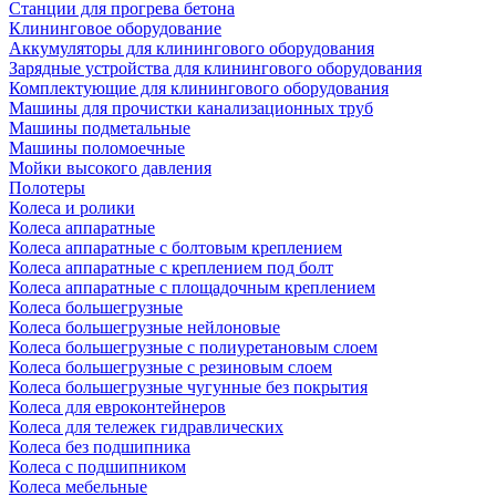
Станции для прогрева бетона
Клининговое оборудование
Аккумуляторы для клинингового оборудования
Зарядные устройства для клинингового оборудования
Комплектующие для клинингового оборудования
Машины для прочистки канализационных труб
Машины подметальные
Машины поломоечные
Мойки высокого давления
Полотеры
Колеса и ролики
Колеса аппаратные
Колеса аппаратные с болтовым креплением
Колеса аппаратные с креплением под болт
Колеса аппаратные с площадочным креплением
Колеса большегрузные
Колеса большегрузные нейлоновые
Колеса большегрузные с полиуретановым слоем
Колеса большегрузные с резиновым слоем
Колеса большегрузные чугунные без покрытия
Колеса для евроконтейнеров
Колеса для тележек гидравлических
Колеса без подшипника
Колеса с подшипником
Колеса мебельные