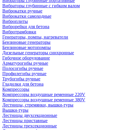
Вибраторы глубинные портативные
Вибраторы глубинные с гибким валом
Виброкатки ручные
Виброкатки самоходные
Виброплиты
Виброрейки для бетона
Вибротрамбовки
Генераторы, помпы, нагреватели
Бензиновые генераторы
Бензиновые мотопомпы
Дизельные генераторы синхронные
Гибочное оборудование
Арматурогибы ручные
Полосогибы ручные
Профилегибы ручные
Трубогибы ручные
Гладилки для бетона
Компрессоры
Компрессоры воздушные ременные 220V
Компрессоры воздушные ременные 380V
Лестницы, стремянки, вышки-туры
Вышки-туры
Лестницы двухсекционные
Лестницы приставные
Лестницы трехсекционные