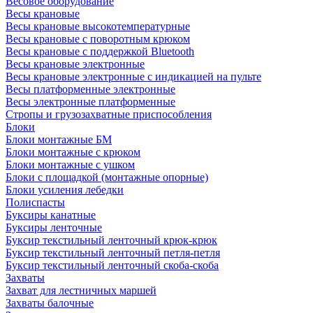
Весовое оборудование
Весы крановые
Весы крановые высокотемпературные
Весы крановые с поворотным крюком
Весы крановые с поддержкой Bluetooth
Весы крановые электронные
Весы крановые электронные с индикацией на пульте
Весы платформенные электронные
Весы электронные платформенные
Стропы и грузозахватные приспособления
Блоки
Блоки монтажные БМ
Блоки монтажные с крюком
Блоки монтажные с ушком
Блоки с площадкой (монтажные опорные)
Блоки усиления лебедки
Полиспасты
Буксиры канатные
Буксиры ленточные
Буксир текстильный ленточный крюк-крюк
Буксир текстильный ленточный петля-петля
Буксир текстильный ленточный скоба-скоба
Захваты
Захват для лестничных маршей
Захваты балочные