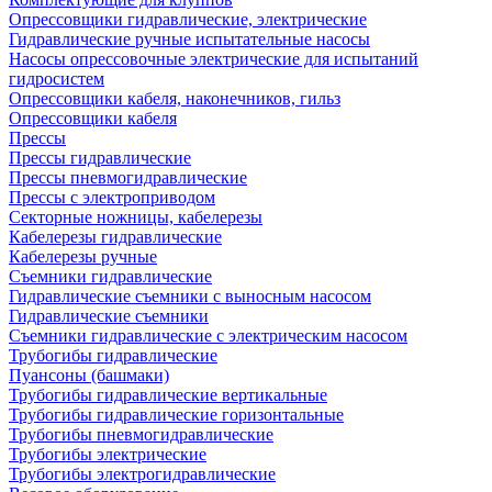
Опрессовщики гидравлические, электрические
Гидравлические ручные испытательные насосы
Насосы опрессовочные электрические для испытаний
гидросистем
Опрессовщики кабеля, наконечников, гильз
Опрессовщики кабеля
Прессы
Прессы гидравлические
Прессы пневмогидравлические
Прессы с электроприводом
Секторные ножницы, кабелерезы
Кабелерезы гидравлические
Кабелерезы ручные
Съемники гидравлические
Гидравлические cъемники с выносным насосом
Гидравлические съемники
Съемники гидравлические с электрическим насосом
Трубогибы гидравлические
Пуансоны (башмаки)
Трубогибы гидравлические вертикальные
Трубогибы гидравлические горизонтальные
Трубогибы пневмогидравлические
Трубогибы электрические
Трубогибы электрогидравлические