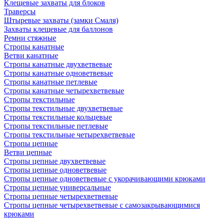
Клещевые захваты для блоков
Траверсы
Штыревые захваты (замки Смаля)
Захваты клещевые для баллонов
Ремни стяжные
Стропы канатные
Ветви канатные
Стропы канатные двухветвевые
Стропы канатные одноветвевые
Стропы канатные петлевые
Стропы канатные четырехветвевые
Стропы текстильные
Стропы текстильные двухветвевые
Стропы текстильные кольцевые
Стропы текстильные петлевые
Стропы текстильные четырехветвевые
Стропы цепные
Ветви цепные
Стропы цепные двухветвевые
Стропы цепные одноветвевые
Стропы цепные одноветвевые с укорачивающими крюками
Стропы цепные универсальные
Стропы цепные четырехветвевые
Стропы цепные четырехветвевые с самозакрывающимися
крюками