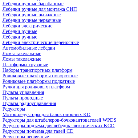
Лебедки ручные барабанные
Лебедки ручные для монтажа СИП
Лебедки ручные рычажные
Лебедки ручные червячные
Лебедки электрические
Лебедки ручные
Лебедки ручные
Лебедки электрические переносные
Автомобильные лебедки
Ломы такелажные
Ломы такелажные
Платформы грузовые
Наборы транспортных платформ
Роликовые платформы поворотные
Роликовые платформы подкатные
Ручки для роликовых платформ
Пульты управления
Пульты проводные
Пульты радиоуправления
Редукторы
Мотор-редукторы для балок опорных KD
Редукторы для штабелеров-бочкокантователей WPDS
Редукторы подъема для лебедок электрических KCD
Редукторы подъема для талей CD
Редукторы червячные