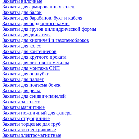
Захваты вилочные
Захваты для армированных колец
Захваты для балок
Захваты для барабанов, бухт и кабеля
Захваты для бордюрного камня
Захваты для грузов цилиндрической формы
Захваты для двигателя
Захваты для кирпичей и газопеноблоков
Захваты для колес
Захваты для контейнеров
Захваты для круглого проката
Захваты для листового металла
Захваты для монтажа СИП
Захваты для опалубки
Захваты для паллет
Захваты для подъема бочек
Захваты для рельс
Захваты для сэндвич-панелей
Захваты за колесо
Захваты магнитные
Захваты ножничный для фанеры
Захваты струбцинные
Захваты торцевые для труб
Захваты эксцентриковые
Захваты электромагнитные