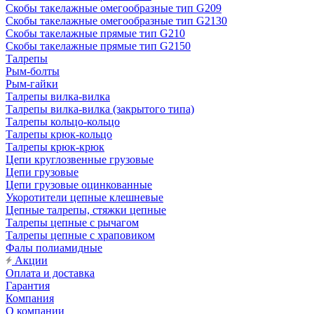
Скобы такелажные омегообразные тип G209
Скобы такелажные омегообразные тип G2130
Скобы такелажные прямые тип G210
Скобы такелажные прямые тип G2150
Талрепы
Рым-болты
Рым-гайки
Талрепы вилка-вилка
Талрепы вилка-вилка (закрытого типа)
Талрепы кольцо-кольцо
Талрепы крюк-кольцо
Талрепы крюк-крюк
Цепи круглозвенные грузовые
Цепи грузовые
Цепи грузовые оцинкованные
Укоротители цепные клешневые
Цепные талрепы, стяжки цепные
Талрепы цепные с рычагом
Талрепы цепные с храповиком
Фалы полиамидные
Акции
Оплата и доставка
Гарантия
Компания
О компании