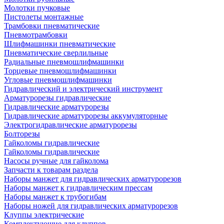
Молотки пучковые
Пистолеты монтажные
Трамбовки пневматические
Пневмотрамбовки
Шлифмашинки пневматические
Пневматические сверлильные
Радиальные пневмошлифмашинки
Торцевые пневмошлифмашинки
Угловые пневмошлифмашинки
Гидравлический и электрический инструмент
Арматурорезы гидравлические
Гидравлические арматурорезы
Гидравлические арматурорезы аккумуляторные
Электрогидравлические арматурорезы
Болторезы
Гайколомы гидравлические
Гайколомы гидравлические
Насосы ручные для гайколома
Запчасти к товарам раздела
Наборы манжет для гидравлических арматурорезов
Наборы манжет к гидравлическим прессам
Наборы манжет к трубогибам
Наборы ножей для гидравлических арматурорезов
Клуппы электрические
Комплектующие для клуппов