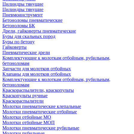
Цилиндры тянущие
Цилиндры тянущие
Пневмоинструмент
Бетоноломы пневматические
Бетоноломы БК
Дрели, гайковерты пневматические
Буры для скальных пород
Буры по бетону
Гайковерты
Пневматические дрели
Комплектующие к молоткам отбойным, рубильным,
бетоноломам
Запчасти для молотков отбойных
Клапаны для молотков отбойных
Комплектующие к молоткам отбойным, рубильным,
бетоноломам
Краскораспылители, краскопульты
Краскопульты ручные
Краскораспылители
Молотки пневматические клепальные
Молотки пневматические отбойные
Молотки отбойные МО
Молотки отбойные МОП
Молотки пневматические рубильные
Молотки рубильные