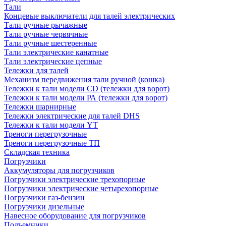
Тали
Концевые выключатели для талей электрических
Тали ручные рычажные
Тали ручные червячные
Тали ручные шестеренные
Тали электрические канатные
Тали электрические цепные
Тележки для талей
Механизм передвижения тали ручной (кошка)
Тележки к тали модели CD (тележки для ворот)
Тележки к тали модели РА (тележки для ворот)
Тележки шарнирные
Тележки электрические для талей DHS
Тележки к тали модели YT
Треноги перегрузочные
Треноги перегрузочные ТП
Складская техника
Погрузчики
Аккумуляторы для погрузчиков
Погрузчики электрические трехопорные
Погрузчики электрические четырехопорные
Погрузчики газ-бензин
Погрузчики дизельные
Навесное оборудование для погрузчиков
Подъемники