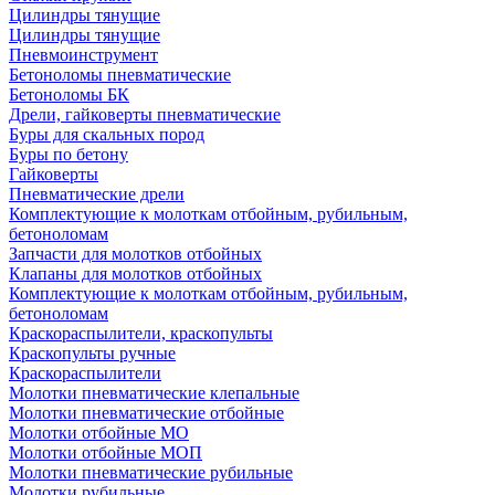
Цилиндры тянущие
Цилиндры тянущие
Пневмоинструмент
Бетоноломы пневматические
Бетоноломы БК
Дрели, гайковерты пневматические
Буры для скальных пород
Буры по бетону
Гайковерты
Пневматические дрели
Комплектующие к молоткам отбойным, рубильным,
бетоноломам
Запчасти для молотков отбойных
Клапаны для молотков отбойных
Комплектующие к молоткам отбойным, рубильным,
бетоноломам
Краскораспылители, краскопульты
Краскопульты ручные
Краскораспылители
Молотки пневматические клепальные
Молотки пневматические отбойные
Молотки отбойные МО
Молотки отбойные МОП
Молотки пневматические рубильные
Молотки рубильные