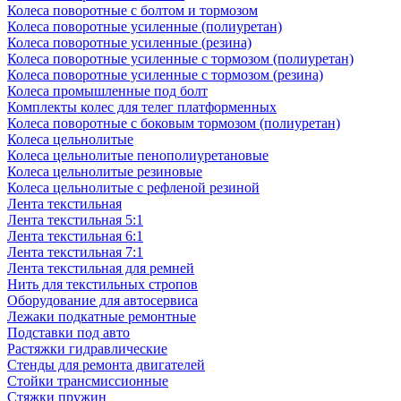
Колеса поворотные с болтом и тормозом
Колеса поворотные усиленные (полиуретан)
Колеса поворотные усиленные (резина)
Колеса поворотные усиленные с тормозом (полиуретан)
Колеса поворотные усиленные с тормозом (резина)
Колеса промышленные под болт
Комплекты колес для телег платформенных
Колеса поворотные c боковым тормозом (полиуретан)
Колеса цельнолитые
Колеса цельнолитые пенополиуретановые
Колеса цельнолитые резиновые
Колеса цельнолитые с рефленой резиной
Лента текстильная
Лента текстильная 5:1
Лента текстильная 6:1
Лента текстильная 7:1
Лента текстильная для ремней
Нить для текстильных стропов
Оборудование для автосервиса
Лежаки подкатные ремонтные
Подставки под авто
Растяжки гидравлические
Стенды для ремонта двигателей
Стойки трансмиссионные
Стяжки пружин