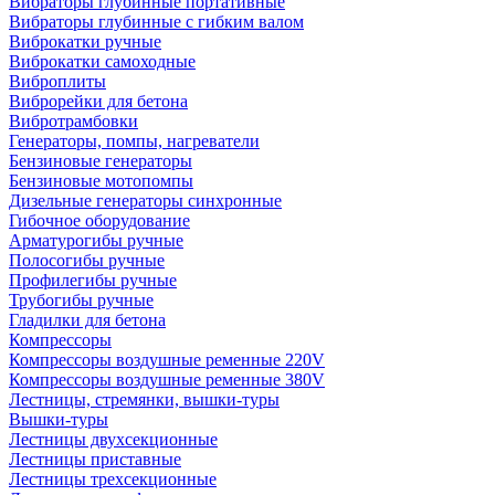
Вибраторы глубинные портативные
Вибраторы глубинные с гибким валом
Виброкатки ручные
Виброкатки самоходные
Виброплиты
Виброрейки для бетона
Вибротрамбовки
Генераторы, помпы, нагреватели
Бензиновые генераторы
Бензиновые мотопомпы
Дизельные генераторы синхронные
Гибочное оборудование
Арматурогибы ручные
Полосогибы ручные
Профилегибы ручные
Трубогибы ручные
Гладилки для бетона
Компрессоры
Компрессоры воздушные ременные 220V
Компрессоры воздушные ременные 380V
Лестницы, стремянки, вышки-туры
Вышки-туры
Лестницы двухсекционные
Лестницы приставные
Лестницы трехсекционные