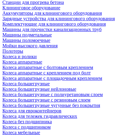
Станции для прогрева бетона
Клининговое оборудование
Аккумуляторы для клинингового оборудования
Зарядные устройства для клинингового оборудования
Комплектующие для клинингового оборудования
Машины для прочистки канализационных труб
Машины подметальные
Машины поломоечные
Мойки высокого давления
Полотеры
Колеса и ролики
Колеса аппаратные
Колеса аппаратные с болтовым креплением
Колеса аппаратные с креплением под болт
Колеса аппаратные с площадочным креплением
Колеса большегрузные
Колеса большегрузные нейлоновые
Колеса большегрузные с полиуретановым слоем
Колеса большегрузные с резиновым слоем
Колеса большегрузные чугунные без покрытия
Колеса для евроконтейнеров
Колеса для тележек гидравлических
Колеса без подшипника
Колеса с подшипником
Колеса мебельные