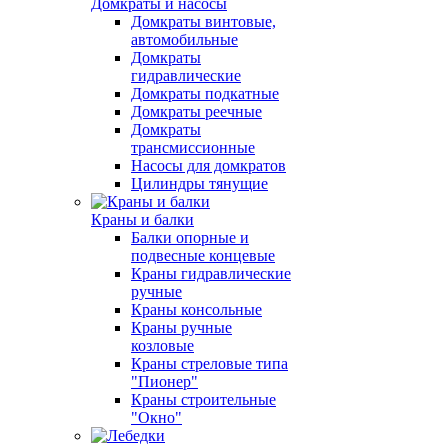
Домкраты и насосы
Домкраты винтовые,
автомобильные
Домкраты
гидравлические
Домкраты подкатные
Домкраты реечные
Домкраты
трансмиссионные
Насосы для домкратов
Цилиндры тянущие
Краны и балки
Балки опорные и
подвесные концевые
Краны гидравлические
ручные
Краны консольные
Краны ручные
козловые
Краны стреловые типа
"Пионер"
Краны строительные
"Окно"