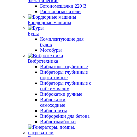
электрические
Бетономешалки 220 В
Растворосмесители
Бордюрные машины
Буры
Комплектующие для
буров
Мотобуры
Вибротехника
Вибраторы глубинные
Вибраторы глубинные
портативные
Вибраторы глубинные с
гибким валом
Виброкатки ручные
Виброкатки
самоходные
Виброплиты
Виброрейки для бетона
Вибротрамбовки