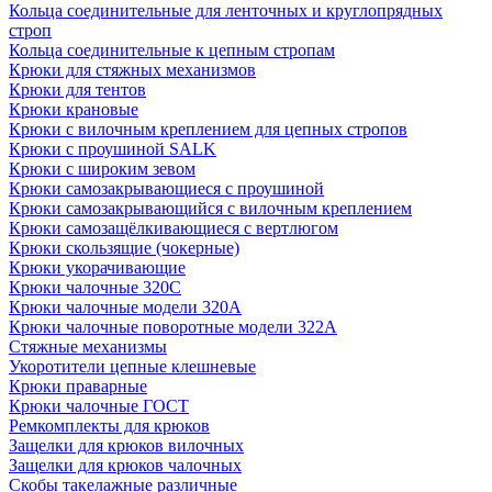
Кольца соединительные для ленточных и круглопрядных
строп
Кольца соединительные к цепным стропам
Крюки для стяжных механизмов
Крюки для тентов
Крюки крановые
Крюки с вилочным креплением для цепных стропов
Крюки с проушиной SALK
Крюки с широким зевом
Крюки самозакрывающиеся с проушиной
Крюки самозакрывающийся с вилочным креплением
Крюки самозащёлкивающиеся с вертлюгом
Крюки скользящие (чокерные)
Крюки укорачивающие
Крюки чалочные 320C
Крюки чалочные модели 320А
Крюки чалочные поворотные модели 322А
Стяжные механизмы
Укоротители цепные клешневые
Крюки праварные
Крюки чалочные ГОСТ
Ремкомплекты для крюков
Защелки для крюков вилочных
Защелки для крюков чалочных
Скобы такелажные различные