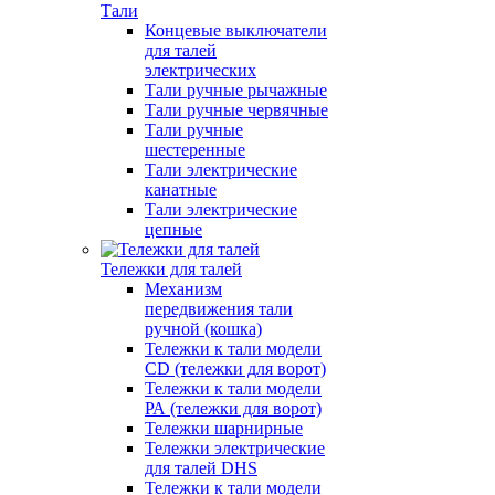
Тали
Концевые выключатели
для талей
электрических
Тали ручные рычажные
Тали ручные червячные
Тали ручные
шестеренные
Тали электрические
канатные
Тали электрические
цепные
Тележки для талей
Механизм
передвижения тали
ручной (кошка)
Тележки к тали модели
CD (тележки для ворот)
Тележки к тали модели
РА (тележки для ворот)
Тележки шарнирные
Тележки электрические
для талей DHS
Тележки к тали модели