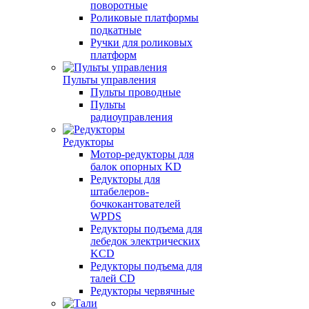
поворотные
Роликовые платформы
подкатные
Ручки для роликовых
платформ
Пульты управления
Пульты проводные
Пульты
радиоуправления
Редукторы
Мотор-редукторы для
балок опорных KD
Редукторы для
штабелеров-
бочкокантователей
WPDS
Редукторы подъема для
лебедок электрических
KCD
Редукторы подъема для
талей CD
Редукторы червячные