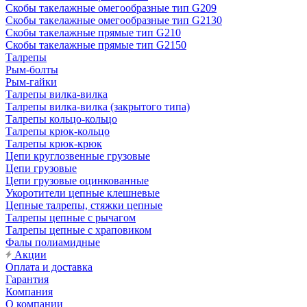
Скобы такелажные омегообразные тип G209
Скобы такелажные омегообразные тип G2130
Скобы такелажные прямые тип G210
Скобы такелажные прямые тип G2150
Талрепы
Рым-болты
Рым-гайки
Талрепы вилка-вилка
Талрепы вилка-вилка (закрытого типа)
Талрепы кольцо-кольцо
Талрепы крюк-кольцо
Талрепы крюк-крюк
Цепи круглозвенные грузовые
Цепи грузовые
Цепи грузовые оцинкованные
Укоротители цепные клешневые
Цепные талрепы, стяжки цепные
Талрепы цепные с рычагом
Талрепы цепные с храповиком
Фалы полиамидные
Акции
Оплата и доставка
Гарантия
Компания
О компании