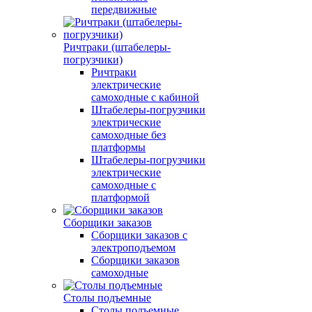
передвижные
Ричтраки (штабелеры-
погрузчики)
Ричтраки
электрические
самоходные с кабиной
Штабелеры-погрузчики
электрические
самоходные без
платформы
Штабелеры-погрузчики
электрические
самоходные с
платформой
Сборщики заказов
Сборщики заказов с
электроподъемом
Сборщики заказов
самоходные
Столы подъемные
Столы подъемные