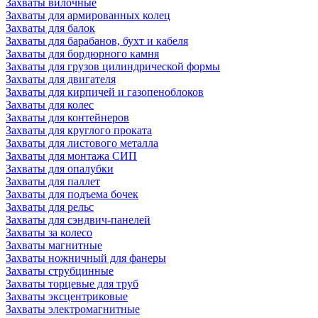
Захваты вилочные
Захваты для армированных колец
Захваты для балок
Захваты для барабанов, бухт и кабеля
Захваты для бордюрного камня
Захваты для грузов цилиндрической формы
Захваты для двигателя
Захваты для кирпичей и газопеноблоков
Захваты для колес
Захваты для контейнеров
Захваты для круглого проката
Захваты для листового металла
Захваты для монтажа СИП
Захваты для опалубки
Захваты для паллет
Захваты для подъема бочек
Захваты для рельс
Захваты для сэндвич-панелей
Захваты за колесо
Захваты магнитные
Захваты ножничный для фанеры
Захваты струбцинные
Захваты торцевые для труб
Захваты эксцентриковые
Захваты электромагнитные