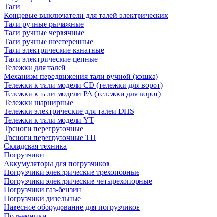
Тали
Концевые выключатели для талей электрических
Тали ручные рычажные
Тали ручные червячные
Тали ручные шестеренные
Тали электрические канатные
Тали электрические цепные
Тележки для талей
Механизм передвижения тали ручной (кошка)
Тележки к тали модели CD (тележки для ворот)
Тележки к тали модели РА (тележки для ворот)
Тележки шарнирные
Тележки электрические для талей DHS
Тележки к тали модели YT
Треноги перегрузочные
Треноги перегрузочные ТП
Складская техника
Погрузчики
Аккумуляторы для погрузчиков
Погрузчики электрические трехопорные
Погрузчики электрические четырехопорные
Погрузчики газ-бензин
Погрузчики дизельные
Навесное оборудование для погрузчиков
Подъемники