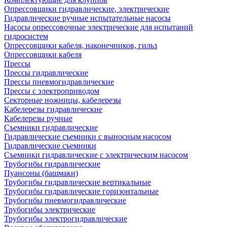
Опрессовщики гидравлические, электрические
Гидравлические ручные испытательные насосы
Насосы опрессовочные электрические для испытаний
гидросистем
Опрессовщики кабеля, наконечников, гильз
Опрессовщики кабеля
Прессы
Прессы гидравлические
Прессы пневмогидравлические
Прессы с электроприводом
Секторные ножницы, кабелерезы
Кабелерезы гидравлические
Кабелерезы ручные
Съемники гидравлические
Гидравлические cъемники с выносным насосом
Гидравлические съемники
Съемники гидравлические с электрическим насосом
Трубогибы гидравлические
Пуансоны (башмаки)
Трубогибы гидравлические вертикальные
Трубогибы гидравлические горизонтальные
Трубогибы пневмогидравлические
Трубогибы электрические
Трубогибы электрогидравлические