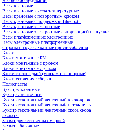
Весовое оборудование
Весы крановые
Весы крановые высокотемпературные
Весы крановые с поворотным крюком
Весы крановые с поддержкой Bluetooth
Весы крановые электронные
Весы крановые электронные с индикацией на пульте
Весы платформенные электронные
Весы электронные платформенные
Стропы и грузозахватные приспособления
Блоки
Блоки монтажные БМ
Блоки монтажные с крюком
Блоки монтажные с ушком
Блоки с площадкой (монтажные опорные)
Блоки усиления лебедки
Полиспасты
Буксиры канатные
Буксиры ленточные
Буксир текстильный ленточный крюк-крюк
Буксир текстильный ленточный петля-петля
Буксир текстильный ленточный скоба-скоба
Захваты
Захват для лестничных маршей
Захваты балочные