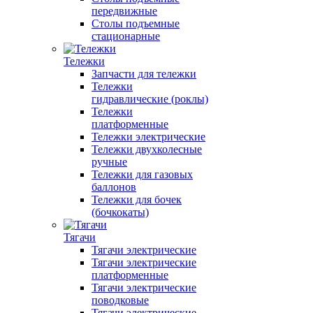
передвижные
Столы подъемные
стационарные
Тележки
Запчасти для тележки
Тележки
гидравлические (роклы)
Тележки
платформенные
Тележки электрические
Тележки двухколесные
ручные
Тележки для газовых
баллонов
Тележки для бочек
(бочкокаты)
Тягачи
Тягачи электрические
Тягачи электрические
платформенные
Тягачи электрические
поводковые
Тягачи электрические