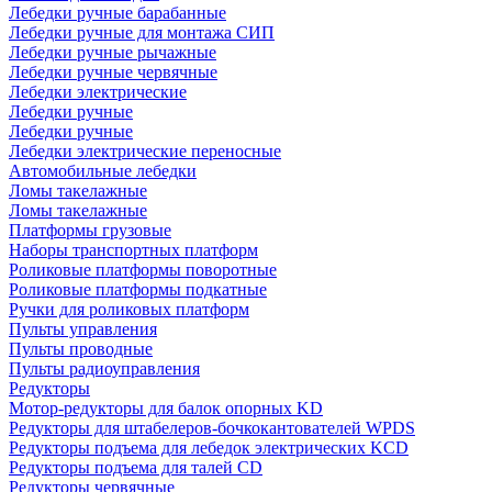
Лебедки ручные барабанные
Лебедки ручные для монтажа СИП
Лебедки ручные рычажные
Лебедки ручные червячные
Лебедки электрические
Лебедки ручные
Лебедки ручные
Лебедки электрические переносные
Автомобильные лебедки
Ломы такелажные
Ломы такелажные
Платформы грузовые
Наборы транспортных платформ
Роликовые платформы поворотные
Роликовые платформы подкатные
Ручки для роликовых платформ
Пульты управления
Пульты проводные
Пульты радиоуправления
Редукторы
Мотор-редукторы для балок опорных KD
Редукторы для штабелеров-бочкокантователей WPDS
Редукторы подъема для лебедок электрических KCD
Редукторы подъема для талей CD
Редукторы червячные