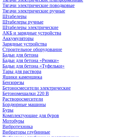
Тягачи электрические поводковые
Тягачи электрические ручные
Штабелеры
Штабелеры ручные
Штабелеры электрические
АКБ и зарядные устройства
Аккумуляторы
Зарядные устройства
Строительное оборудование
Бадьи для бетона
Бадьи для бетона «Рюмки»
Бадьи для бетона «Туфельки»
Тары для раствора
Ящики каменщика
Бензорезы
Бетоносмесители электрические
Бетономешалки 220 В
Растворосмесители
Бордюрные машины
Буры
Комплектующие для буров
Мотобуры
Вибротехника
Вибраторы глубинные