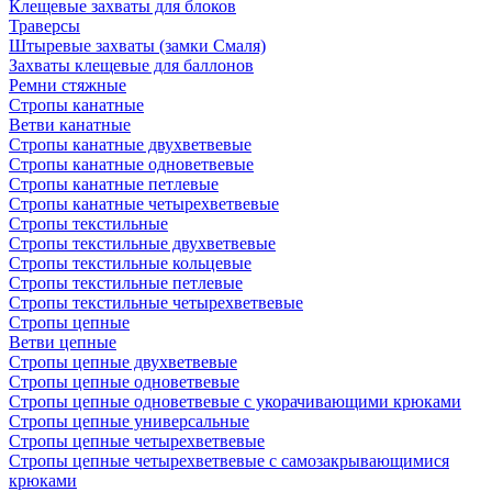
Клещевые захваты для блоков
Траверсы
Штыревые захваты (замки Смаля)
Захваты клещевые для баллонов
Ремни стяжные
Стропы канатные
Ветви канатные
Стропы канатные двухветвевые
Стропы канатные одноветвевые
Стропы канатные петлевые
Стропы канатные четырехветвевые
Стропы текстильные
Стропы текстильные двухветвевые
Стропы текстильные кольцевые
Стропы текстильные петлевые
Стропы текстильные четырехветвевые
Стропы цепные
Ветви цепные
Стропы цепные двухветвевые
Стропы цепные одноветвевые
Стропы цепные одноветвевые с укорачивающими крюками
Стропы цепные универсальные
Стропы цепные четырехветвевые
Стропы цепные четырехветвевые с самозакрывающимися
крюками