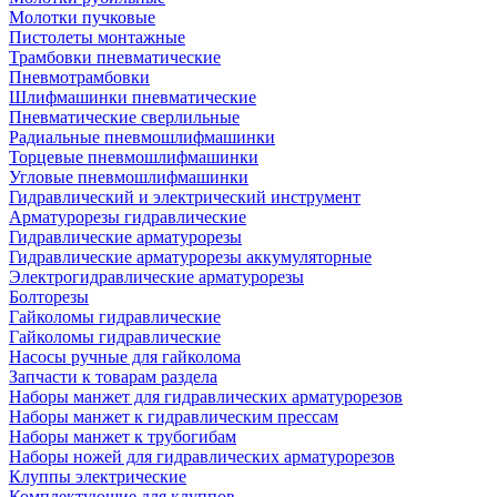
Молотки пучковые
Пистолеты монтажные
Трамбовки пневматические
Пневмотрамбовки
Шлифмашинки пневматические
Пневматические сверлильные
Радиальные пневмошлифмашинки
Торцевые пневмошлифмашинки
Угловые пневмошлифмашинки
Гидравлический и электрический инструмент
Арматурорезы гидравлические
Гидравлические арматурорезы
Гидравлические арматурорезы аккумуляторные
Электрогидравлические арматурорезы
Болторезы
Гайколомы гидравлические
Гайколомы гидравлические
Насосы ручные для гайколома
Запчасти к товарам раздела
Наборы манжет для гидравлических арматурорезов
Наборы манжет к гидравлическим прессам
Наборы манжет к трубогибам
Наборы ножей для гидравлических арматурорезов
Клуппы электрические
Комплектующие для клуппов