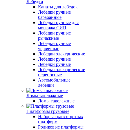
Лебедки
Канаты для лебедок
Лебедки ручные
барабанные
Лебедки ручные для
монтажа СИП
Лебедки ручные
рычажные
Лебедки ручные
червячные
Лебедки электрические
Лебедки ручные
Лебедки ручные
Лебедки электрические
переносные
Автомобильные
лебедки
Ломы такелажные
Ломы такелажные
Платформы грузовые
Наборы транспортных
платформ
Роликовые платформы