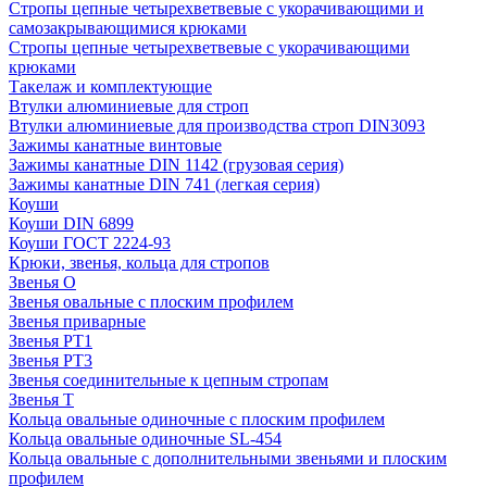
Стропы цепные четырехветвевые с укорачивающими и
самозакрывающимися крюками
Стропы цепные четырехветвевые с укорачивающими
крюками
Такелаж и комплектующие
Втулки алюминиевые для строп
Втулки алюминиевые для производства строп DIN3093
Зажимы канатные винтовые
Зажимы канатные DIN 1142 (грузовая серия)
Зажимы канатные DIN 741 (легкая серия)
Коуши
Коуши DIN 6899
Коуши ГОСТ 2224-93
Крюки, звенья, кольца для стропов
Звенья О
Звенья овальные с плоским профилем
Звенья приварные
Звенья РТ1
Звенья РТ3
Звенья соединительные к цепным стропам
Звенья Т
Кольца овальные одиночные c плоским профилем
Кольца овальные одиночные SL-454
Кольца овальные с дополнительными звеньями и плоским
профилем