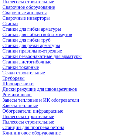
Пылесосы строительные
Сварочное оборудование
Сварочные аппараты
Сварочные инверторы
Станки
Станки для гибки арматуры
Станки для гибки скоб и хомутов
Станки для гибки труб
Станки для резки арматуры
Станки правильно-отрезные
Станки резьбонакатные для арматуры
Станки листогибочные
Станки токарные
Тачки строительные
Труборезы
Швонарезчики
Диски режущие для швонарезчиков
Резчики швов
Завесы тепловые и ИК обогреватели
Завесы тепловые
Обогреватели инфракрасные
Пылесосы строительные
Пылесосы строительные
Станции для прогрева бетона
Клининговое оборудование