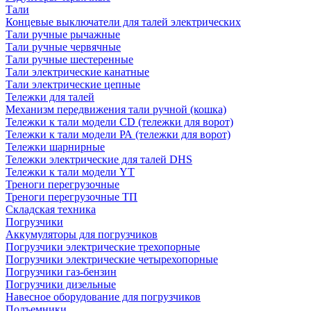
Тали
Концевые выключатели для талей электрических
Тали ручные рычажные
Тали ручные червячные
Тали ручные шестеренные
Тали электрические канатные
Тали электрические цепные
Тележки для талей
Механизм передвижения тали ручной (кошка)
Тележки к тали модели CD (тележки для ворот)
Тележки к тали модели РА (тележки для ворот)
Тележки шарнирные
Тележки электрические для талей DHS
Тележки к тали модели YT
Треноги перегрузочные
Треноги перегрузочные ТП
Складская техника
Погрузчики
Аккумуляторы для погрузчиков
Погрузчики электрические трехопорные
Погрузчики электрические четырехопорные
Погрузчики газ-бензин
Погрузчики дизельные
Навесное оборудование для погрузчиков
Подъемники