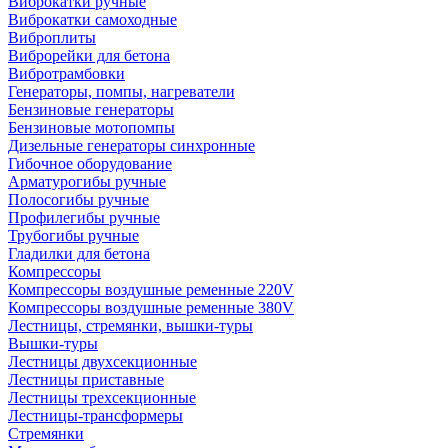
Виброкатки ручные
Виброкатки самоходные
Виброплиты
Виброрейки для бетона
Вибротрамбовки
Генераторы, помпы, нагреватели
Бензиновые генераторы
Бензиновые мотопомпы
Дизельные генераторы синхронные
Гибочное оборудование
Арматурогибы ручные
Полосогибы ручные
Профилегибы ручные
Трубогибы ручные
Гладилки для бетона
Компрессоры
Компрессоры воздушные ременные 220V
Компрессоры воздушные ременные 380V
Лестницы, стремянки, вышки-туры
Вышки-туры
Лестницы двухсекционные
Лестницы приставные
Лестницы трехсекционные
Лестницы-трансформеры
Стремянки