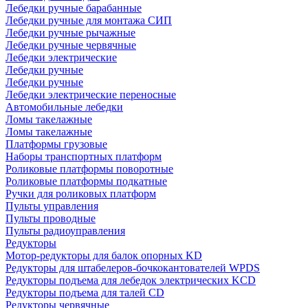
Лебедки ручные барабанные
Лебедки ручные для монтажа СИП
Лебедки ручные рычажные
Лебедки ручные червячные
Лебедки электрические
Лебедки ручные
Лебедки ручные
Лебедки электрические переносные
Автомобильные лебедки
Ломы такелажные
Ломы такелажные
Платформы грузовые
Наборы транспортных платформ
Роликовые платформы поворотные
Роликовые платформы подкатные
Ручки для роликовых платформ
Пульты управления
Пульты проводные
Пульты радиоуправления
Редукторы
Мотор-редукторы для балок опорных KD
Редукторы для штабелеров-бочкокантователей WPDS
Редукторы подъема для лебедок электрических KCD
Редукторы подъема для талей CD
Редукторы червячные