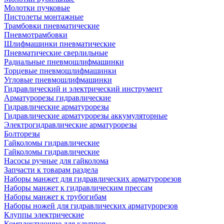
Молотки пучковые
Пистолеты монтажные
Трамбовки пневматические
Пневмотрамбовки
Шлифмашинки пневматические
Пневматические сверлильные
Радиальные пневмошлифмашинки
Торцевые пневмошлифмашинки
Угловые пневмошлифмашинки
Гидравлический и электрический инструмент
Арматурорезы гидравлические
Гидравлические арматурорезы
Гидравлические арматурорезы аккумуляторные
Электрогидравлические арматурорезы
Болторезы
Гайколомы гидравлические
Гайколомы гидравлические
Насосы ручные для гайколома
Запчасти к товарам раздела
Наборы манжет для гидравлических арматурорезов
Наборы манжет к гидравлическим прессам
Наборы манжет к трубогибам
Наборы ножей для гидравлических арматурорезов
Клуппы электрические
Комплектующие для клуппов