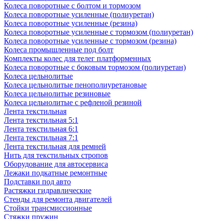
Колеса поворотные с болтом и тормозом
Колеса поворотные усиленные (полиуретан)
Колеса поворотные усиленные (резина)
Колеса поворотные усиленные с тормозом (полиуретан)
Колеса поворотные усиленные с тормозом (резина)
Колеса промышленные под болт
Комплекты колес для телег платформенных
Колеса поворотные c боковым тормозом (полиуретан)
Колеса цельнолитые
Колеса цельнолитые пенополиуретановые
Колеса цельнолитые резиновые
Колеса цельнолитые с рефленой резиной
Лента текстильная
Лента текстильная 5:1
Лента текстильная 6:1
Лента текстильная 7:1
Лента текстильная для ремней
Нить для текстильных стропов
Оборудование для автосервиса
Лежаки подкатные ремонтные
Подставки под авто
Растяжки гидравлические
Стенды для ремонта двигателей
Стойки трансмиссионные
Стяжки пружин