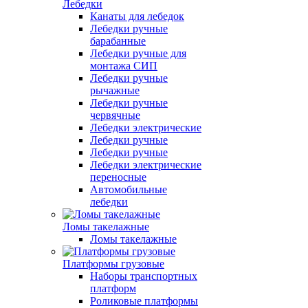
Лебедки
Канаты для лебедок
Лебедки ручные
барабанные
Лебедки ручные для
монтажа СИП
Лебедки ручные
рычажные
Лебедки ручные
червячные
Лебедки электрические
Лебедки ручные
Лебедки ручные
Лебедки электрические
переносные
Автомобильные
лебедки
Ломы такелажные
Ломы такелажные
Платформы грузовые
Наборы транспортных
платформ
Роликовые платформы