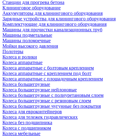
Станции для прогрева бетона
Клининговое оборудование
Аккумуляторы для клинингового оборудования
Зарядные устройства для клинингового оборудования
Комплектующие для клинингового оборудования
Машины для прочистки канализационных труб
Машины подметальные
Машины поломоечные
Мойки высокого давления
Полотеры
Колеса и ролики
Колеса аппаратные
Колеса аппаратные с болтовым креплением
Колеса аппаратные с креплением под болт
Колеса аппаратные с площадочным креплением
Колеса большегрузные
Колеса большегрузные нейлоновые
Колеса большегрузные с полиуретановым слоем
Колеса большегрузные с резиновым слоем
Колеса большегрузные чугунные без покрытия
Колеса для евроконтейнеров
Колеса для тележек гидравлических
Колеса без подшипника
Колеса с подшипником
Колеса мебельные