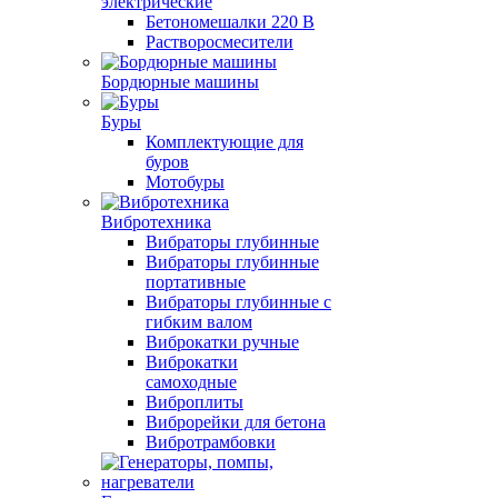
электрические
Бетономешалки 220 В
Растворосмесители
Бордюрные машины
Буры
Комплектующие для
буров
Мотобуры
Вибротехника
Вибраторы глубинные
Вибраторы глубинные
портативные
Вибраторы глубинные с
гибким валом
Виброкатки ручные
Виброкатки
самоходные
Виброплиты
Виброрейки для бетона
Вибротрамбовки