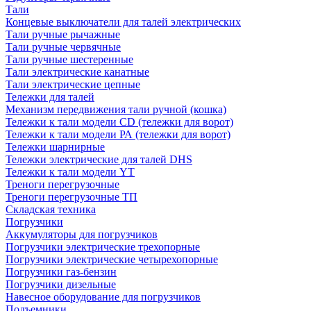
Тали
Концевые выключатели для талей электрических
Тали ручные рычажные
Тали ручные червячные
Тали ручные шестеренные
Тали электрические канатные
Тали электрические цепные
Тележки для талей
Механизм передвижения тали ручной (кошка)
Тележки к тали модели CD (тележки для ворот)
Тележки к тали модели РА (тележки для ворот)
Тележки шарнирные
Тележки электрические для талей DHS
Тележки к тали модели YT
Треноги перегрузочные
Треноги перегрузочные ТП
Складская техника
Погрузчики
Аккумуляторы для погрузчиков
Погрузчики электрические трехопорные
Погрузчики электрические четырехопорные
Погрузчики газ-бензин
Погрузчики дизельные
Навесное оборудование для погрузчиков
Подъемники