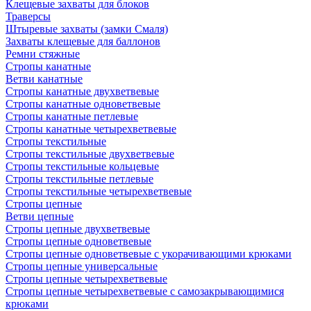
Клещевые захваты для блоков
Траверсы
Штыревые захваты (замки Смаля)
Захваты клещевые для баллонов
Ремни стяжные
Стропы канатные
Ветви канатные
Стропы канатные двухветвевые
Стропы канатные одноветвевые
Стропы канатные петлевые
Стропы канатные четырехветвевые
Стропы текстильные
Стропы текстильные двухветвевые
Стропы текстильные кольцевые
Стропы текстильные петлевые
Стропы текстильные четырехветвевые
Стропы цепные
Ветви цепные
Стропы цепные двухветвевые
Стропы цепные одноветвевые
Стропы цепные одноветвевые с укорачивающими крюками
Стропы цепные универсальные
Стропы цепные четырехветвевые
Стропы цепные четырехветвевые с самозакрывающимися
крюками