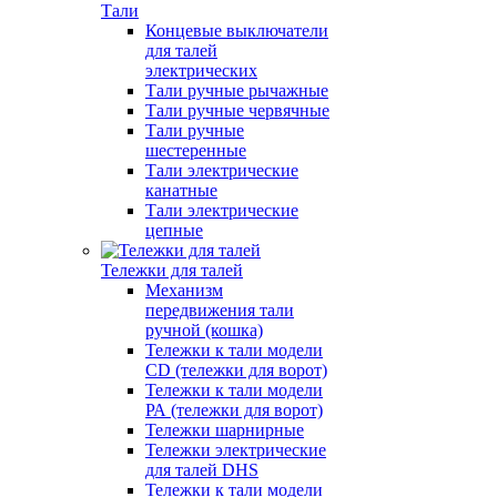
Тали
Концевые выключатели
для талей
электрических
Тали ручные рычажные
Тали ручные червячные
Тали ручные
шестеренные
Тали электрические
канатные
Тали электрические
цепные
Тележки для талей
Механизм
передвижения тали
ручной (кошка)
Тележки к тали модели
CD (тележки для ворот)
Тележки к тали модели
РА (тележки для ворот)
Тележки шарнирные
Тележки электрические
для талей DHS
Тележки к тали модели