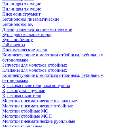
Цилиндры тянущие
Цилиндры тянущие
Пневмоинструмент
Бетоноломы пневматические
Бетоноломы БК
Дрели, гайковерты пневматические
Буры для скальных пород
Буры по бетону
Гайковерты
Пневматические дрели
Комплектующие к молоткам отбойным, рубильным,
бетоноломам
Запчасти для молотков отбойных
Клапаны для молотков отбойных
Комплектующие к молоткам отбойным, рубильным,
бетоноломам
Краскораспылители, краскопульты
Краскопульты ручные
Краскораспылители
Молотки пневматические клепальные
Молотки пневматические отбойные
Молотки отбойные МО
Молотки отбойные МОП
Молотки пневматические рубильные
Молотки рубильные