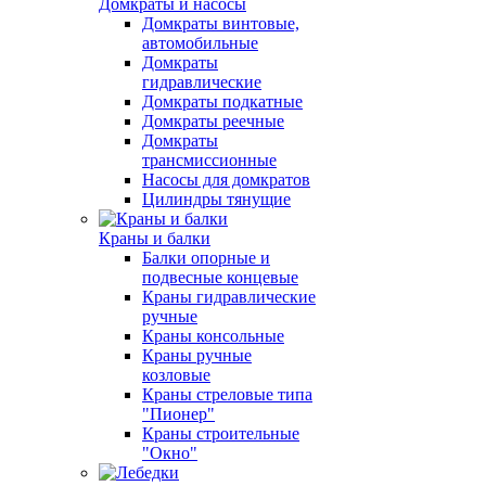
Домкраты и насосы
Домкраты винтовые,
автомобильные
Домкраты
гидравлические
Домкраты подкатные
Домкраты реечные
Домкраты
трансмиссионные
Насосы для домкратов
Цилиндры тянущие
Краны и балки
Балки опорные и
подвесные концевые
Краны гидравлические
ручные
Краны консольные
Краны ручные
козловые
Краны стреловые типа
"Пионер"
Краны строительные
"Окно"