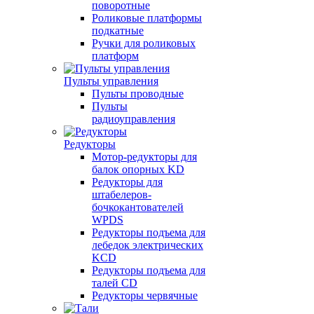
поворотные
Роликовые платформы
подкатные
Ручки для роликовых
платформ
Пульты управления
Пульты проводные
Пульты
радиоуправления
Редукторы
Мотор-редукторы для
балок опорных KD
Редукторы для
штабелеров-
бочкокантователей
WPDS
Редукторы подъема для
лебедок электрических
KCD
Редукторы подъема для
талей CD
Редукторы червячные