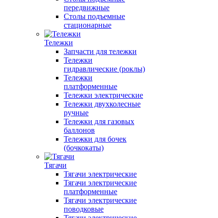
передвижные
Столы подъемные
стационарные
Тележки
Запчасти для тележки
Тележки
гидравлические (роклы)
Тележки
платформенные
Тележки электрические
Тележки двухколесные
ручные
Тележки для газовых
баллонов
Тележки для бочек
(бочкокаты)
Тягачи
Тягачи электрические
Тягачи электрические
платформенные
Тягачи электрические
поводковые
Тягачи электрические