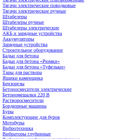
Тягачи электрические поводковые
Тягачи электрические ручные
Штабелеры
Штабелеры ручные
Штабелеры электрические
АКБ и зарядные устройства
Аккумуляторы
Зарядные устройства
Строительное оборудование
Бадьи для бетона
Бадьи для бетона «Рюмки»
Бадьи для бетона «Туфельки»
Тары для раствора
Ящики каменщика
Бензорезы
Бетоносмесители электрические
Бетономешалки 220 В
Растворосмесители
Бордюрные машины
Буры
Комплектующие для буров
Мотобуры
Вибротехника
Вибраторы глубинные