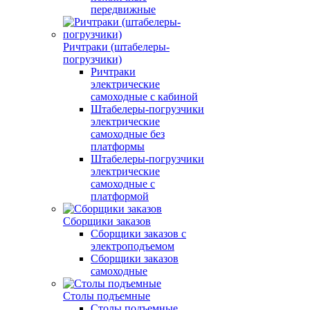
передвижные
Ричтраки (штабелеры-
погрузчики)
Ричтраки
электрические
самоходные с кабиной
Штабелеры-погрузчики
электрические
самоходные без
платформы
Штабелеры-погрузчики
электрические
самоходные с
платформой
Сборщики заказов
Сборщики заказов с
электроподъемом
Сборщики заказов
самоходные
Столы подъемные
Столы подъемные