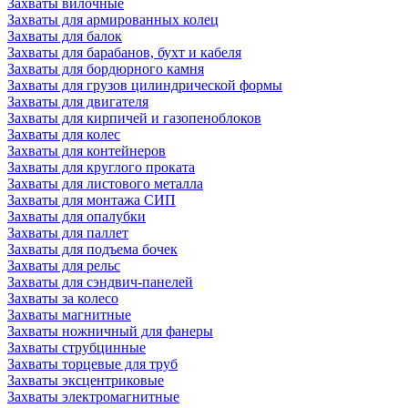
Захваты вилочные
Захваты для армированных колец
Захваты для балок
Захваты для барабанов, бухт и кабеля
Захваты для бордюрного камня
Захваты для грузов цилиндрической формы
Захваты для двигателя
Захваты для кирпичей и газопеноблоков
Захваты для колес
Захваты для контейнеров
Захваты для круглого проката
Захваты для листового металла
Захваты для монтажа СИП
Захваты для опалубки
Захваты для паллет
Захваты для подъема бочек
Захваты для рельс
Захваты для сэндвич-панелей
Захваты за колесо
Захваты магнитные
Захваты ножничный для фанеры
Захваты струбцинные
Захваты торцевые для труб
Захваты эксцентриковые
Захваты электромагнитные