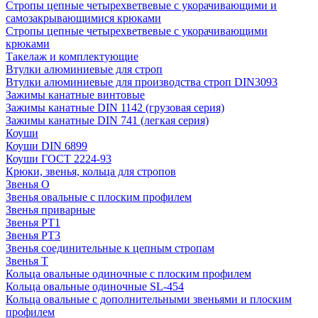
Стропы цепные четырехветвевые с укорачивающими и
самозакрывающимися крюками
Стропы цепные четырехветвевые с укорачивающими
крюками
Такелаж и комплектующие
Втулки алюминиевые для строп
Втулки алюминиевые для производства строп DIN3093
Зажимы канатные винтовые
Зажимы канатные DIN 1142 (грузовая серия)
Зажимы канатные DIN 741 (легкая серия)
Коуши
Коуши DIN 6899
Коуши ГОСТ 2224-93
Крюки, звенья, кольца для стропов
Звенья О
Звенья овальные с плоским профилем
Звенья приварные
Звенья РТ1
Звенья РТ3
Звенья соединительные к цепным стропам
Звенья Т
Кольца овальные одиночные c плоским профилем
Кольца овальные одиночные SL-454
Кольца овальные с дополнительными звеньями и плоским
профилем