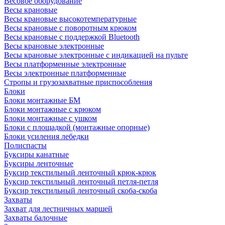
Весовое оборудование
Весы крановые
Весы крановые высокотемпературные
Весы крановые с поворотным крюком
Весы крановые с поддержкой Bluetooth
Весы крановые электронные
Весы крановые электронные с индикацией на пульте
Весы платформенные электронные
Весы электронные платформенные
Стропы и грузозахватные приспособления
Блоки
Блоки монтажные БМ
Блоки монтажные с крюком
Блоки монтажные с ушком
Блоки с площадкой (монтажные опорные)
Блоки усиления лебедки
Полиспасты
Буксиры канатные
Буксиры ленточные
Буксир текстильный ленточный крюк-крюк
Буксир текстильный ленточный петля-петля
Буксир текстильный ленточный скоба-скоба
Захваты
Захват для лестничных маршей
Захваты балочные