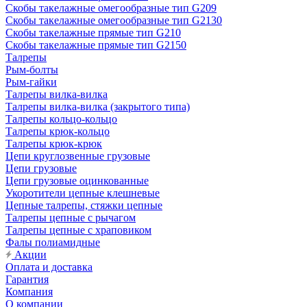
Скобы такелажные омегообразные тип G209
Скобы такелажные омегообразные тип G2130
Скобы такелажные прямые тип G210
Скобы такелажные прямые тип G2150
Талрепы
Рым-болты
Рым-гайки
Талрепы вилка-вилка
Талрепы вилка-вилка (закрытого типа)
Талрепы кольцо-кольцо
Талрепы крюк-кольцо
Талрепы крюк-крюк
Цепи круглозвенные грузовые
Цепи грузовые
Цепи грузовые оцинкованные
Укоротители цепные клешневые
Цепные талрепы, стяжки цепные
Талрепы цепные с рычагом
Талрепы цепные с храповиком
Фалы полиамидные
Акции
Оплата и доставка
Гарантия
Компания
О компании