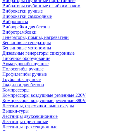
Вибраторы глубинные портативные
Вибраторы глубинные с гибким валом
Виброкатки ручные
Виброкатки самоходные
Виброплиты
Виброрейки для бетона
Вибротрамбовки
Генераторы, помпы, нагреватели
Бензиновые генераторы
Бензиновые мотопомпы
Дизельные генераторы синхронные
Гибочное оборудование
Арматурогибы ручные
Полосогибы ручные
Профилегибы ручные
Трубогибы ручные
Гладилки для бетона
Компрессоры
Компрессоры воздушные ременные 220V
Компрессоры воздушные ременные 380V
Лестницы, стремянки, вышки-туры
Вышки-туры
Лестницы двухсекционные
Лестницы приставные
Лестницы трехсекционные