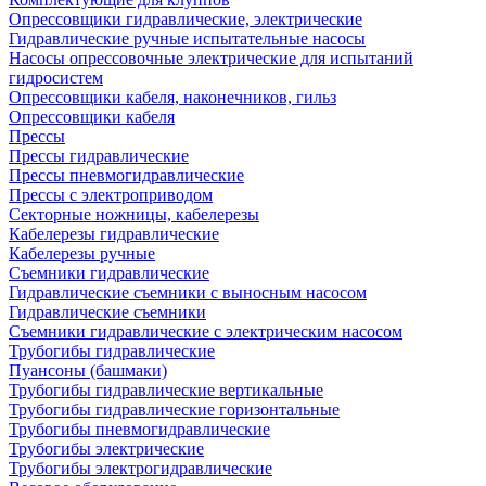
Опрессовщики гидравлические, электрические
Гидравлические ручные испытательные насосы
Насосы опрессовочные электрические для испытаний
гидросистем
Опрессовщики кабеля, наконечников, гильз
Опрессовщики кабеля
Прессы
Прессы гидравлические
Прессы пневмогидравлические
Прессы с электроприводом
Секторные ножницы, кабелерезы
Кабелерезы гидравлические
Кабелерезы ручные
Съемники гидравлические
Гидравлические cъемники с выносным насосом
Гидравлические съемники
Съемники гидравлические с электрическим насосом
Трубогибы гидравлические
Пуансоны (башмаки)
Трубогибы гидравлические вертикальные
Трубогибы гидравлические горизонтальные
Трубогибы пневмогидравлические
Трубогибы электрические
Трубогибы электрогидравлические