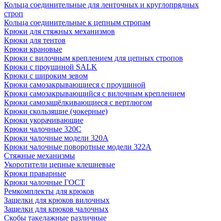
Кольца соединительные для ленточных и круглопрядных
строп
Кольца соединительные к цепным стропам
Крюки для стяжных механизмов
Крюки для тентов
Крюки крановые
Крюки с вилочным креплением для цепных стропов
Крюки с проушиной SALK
Крюки с широким зевом
Крюки самозакрывающиеся с проушиной
Крюки самозакрывающийся с вилочным креплением
Крюки самозащёлкивающиеся с вертлюгом
Крюки скользящие (чокерные)
Крюки укорачивающие
Крюки чалочные 320C
Крюки чалочные модели 320А
Крюки чалочные поворотные модели 322А
Стяжные механизмы
Укоротители цепные клешневые
Крюки праварные
Крюки чалочные ГОСТ
Ремкомплекты для крюков
Защелки для крюков вилочных
Защелки для крюков чалочных
Скобы такелажные различные