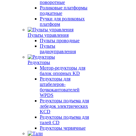
поворотные
Роликовые платформы
подкатные
Ручки для роликовых
платформ
Пульты управления
Пульты проводные
Пульты
радиоуправления
Редукторы
Мотор-редукторы для
балок опорных KD
Редукторы для
штабелеров-
бочкокантователей
WPDS
Редукторы подъема для
лебедок электрических
KCD
Редукторы подъема для
талей CD
Редукторы червячные