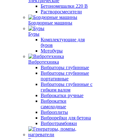
электрические
Бетономешалки 220 В
Растворосмесители
Бордюрные машины
Буры
Комплектующие для
буров
Мотобуры
Вибротехника
Вибраторы глубинные
Вибраторы глубинные
портативные
Вибраторы глубинные с
гибким валом
Виброкатки ручные
Виброкатки
самоходные
Виброплиты
Виброрейки для бетона
Вибротрамбовки