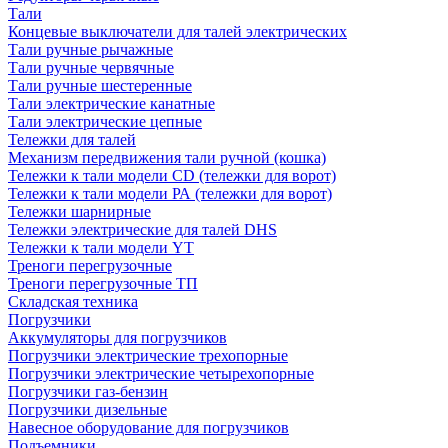
Тали
Концевые выключатели для талей электрических
Тали ручные рычажные
Тали ручные червячные
Тали ручные шестеренные
Тали электрические канатные
Тали электрические цепные
Тележки для талей
Механизм передвижения тали ручной (кошка)
Тележки к тали модели CD (тележки для ворот)
Тележки к тали модели РА (тележки для ворот)
Тележки шарнирные
Тележки электрические для талей DHS
Тележки к тали модели YT
Треноги перегрузочные
Треноги перегрузочные ТП
Складская техника
Погрузчики
Аккумуляторы для погрузчиков
Погрузчики электрические трехопорные
Погрузчики электрические четырехопорные
Погрузчики газ-бензин
Погрузчики дизельные
Навесное оборудование для погрузчиков
Подъемники