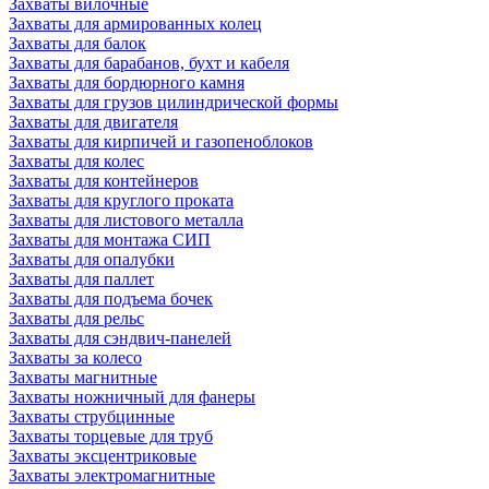
Захваты вилочные
Захваты для армированных колец
Захваты для балок
Захваты для барабанов, бухт и кабеля
Захваты для бордюрного камня
Захваты для грузов цилиндрической формы
Захваты для двигателя
Захваты для кирпичей и газопеноблоков
Захваты для колес
Захваты для контейнеров
Захваты для круглого проката
Захваты для листового металла
Захваты для монтажа СИП
Захваты для опалубки
Захваты для паллет
Захваты для подъема бочек
Захваты для рельс
Захваты для сэндвич-панелей
Захваты за колесо
Захваты магнитные
Захваты ножничный для фанеры
Захваты струбцинные
Захваты торцевые для труб
Захваты эксцентриковые
Захваты электромагнитные