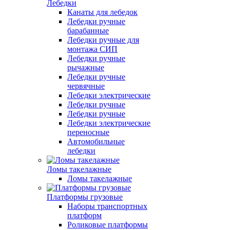
Лебедки
Канаты для лебедок
Лебедки ручные
барабанные
Лебедки ручные для
монтажа СИП
Лебедки ручные
рычажные
Лебедки ручные
червячные
Лебедки электрические
Лебедки ручные
Лебедки ручные
Лебедки электрические
переносные
Автомобильные
лебедки
Ломы такелажные
Ломы такелажные
Платформы грузовые
Наборы транспортных
платформ
Роликовые платформы