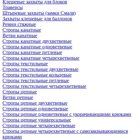
Клещевые захваты для блоков
Траверсы
Штыревые захваты (замки Смаля)
Захваты клещевые для баллонов
Ремни стяжные
Стропы канатные
Ветви канатные
Стропы канатные двухветвевые
Стропы канатные одноветвевые
Стропы канатные петлевые
Стропы канатные четырехветвевые
Стропы текстильные
Стропы текстильные двухветвевые
Стропы текстильные кольцевые
Стропы текстильные петлевые
Стропы текстильные четырехветвевые
Стропы цепные
Ветви цепные
Стропы цепные двухветвевые
Стропы цепные одноветвевые
Стропы цепные одноветвевые с укорачивающими крюками
Стропы цепные универсальные
Стропы цепные четырехветвевые
Стропы цепные четырехветвевые с самозакрывающимися
крюками