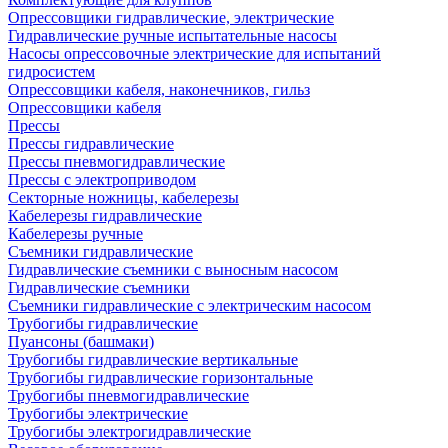
Опрессовщики гидравлические, электрические
Гидравлические ручные испытательные насосы
Насосы опрессовочные электрические для испытаний
гидросистем
Опрессовщики кабеля, наконечников, гильз
Опрессовщики кабеля
Прессы
Прессы гидравлические
Прессы пневмогидравлические
Прессы с электроприводом
Секторные ножницы, кабелерезы
Кабелерезы гидравлические
Кабелерезы ручные
Съемники гидравлические
Гидравлические cъемники с выносным насосом
Гидравлические съемники
Съемники гидравлические с электрическим насосом
Трубогибы гидравлические
Пуансоны (башмаки)
Трубогибы гидравлические вертикальные
Трубогибы гидравлические горизонтальные
Трубогибы пневмогидравлические
Трубогибы электрические
Трубогибы электрогидравлические