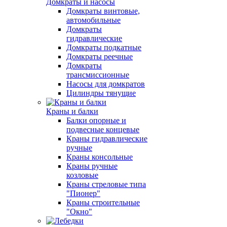
Домкраты и насосы
Домкраты винтовые,
автомобильные
Домкраты
гидравлические
Домкраты подкатные
Домкраты реечные
Домкраты
трансмиссионные
Насосы для домкратов
Цилиндры тянущие
Краны и балки
Балки опорные и
подвесные концевые
Краны гидравлические
ручные
Краны консольные
Краны ручные
козловые
Краны стреловые типа
"Пионер"
Краны строительные
"Окно"