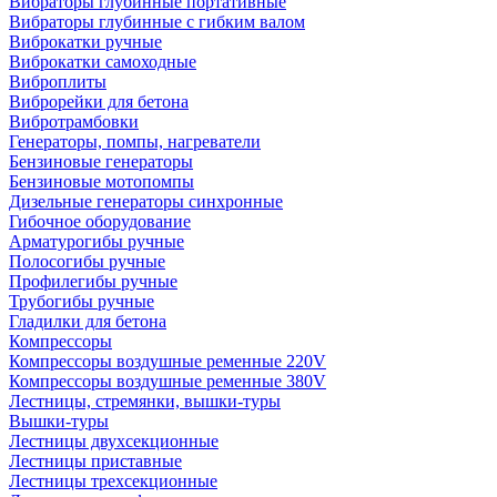
Вибраторы глубинные портативные
Вибраторы глубинные с гибким валом
Виброкатки ручные
Виброкатки самоходные
Виброплиты
Виброрейки для бетона
Вибротрамбовки
Генераторы, помпы, нагреватели
Бензиновые генераторы
Бензиновые мотопомпы
Дизельные генераторы синхронные
Гибочное оборудование
Арматурогибы ручные
Полосогибы ручные
Профилегибы ручные
Трубогибы ручные
Гладилки для бетона
Компрессоры
Компрессоры воздушные ременные 220V
Компрессоры воздушные ременные 380V
Лестницы, стремянки, вышки-туры
Вышки-туры
Лестницы двухсекционные
Лестницы приставные
Лестницы трехсекционные