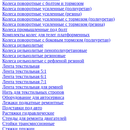
Колеса поворотные с болтом и тормозом
Колеса поворотные усиленные (полиуретан)
Колеса поворотные усиленные (резина)
Колеса поворотные усиленные с тормозом (полиуретан)
Колеса поворотные усиленные с тормозом (резина)
Колеса промышленные под болт
Комплекты колес для телег платформенных
Колеса поворотные c боковым тормозом (полиуретан)
Колеса цельнолитые
Колеса цельнолитые пенополиуретановые
Колеса цельнолитые резиновые
Колеса цельнолитые с рефленой резиной
Лента текстильная
Лента текстильная 5:1
Лента текстильная 6:1
Лента текстильная 7:1
Лента текстильная для ремней
Нить для текстильных стропов
Оборудование для автосервиса
Лежаки подкатные ремонтные
Подставки под авто
Растяжки гидравлические
Стенды для ремонта двигателей
Стойки трансмиссионные
Стяжки пружин