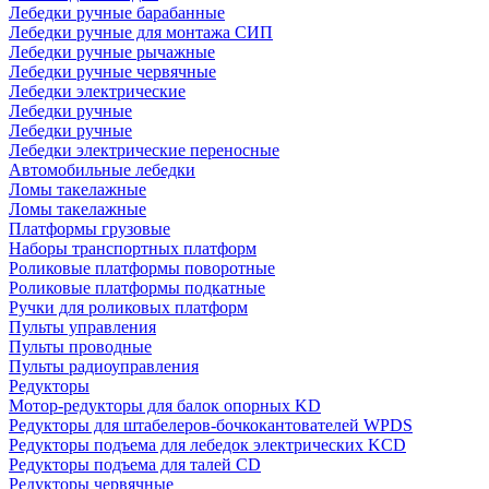
Лебедки ручные барабанные
Лебедки ручные для монтажа СИП
Лебедки ручные рычажные
Лебедки ручные червячные
Лебедки электрические
Лебедки ручные
Лебедки ручные
Лебедки электрические переносные
Автомобильные лебедки
Ломы такелажные
Ломы такелажные
Платформы грузовые
Наборы транспортных платформ
Роликовые платформы поворотные
Роликовые платформы подкатные
Ручки для роликовых платформ
Пульты управления
Пульты проводные
Пульты радиоуправления
Редукторы
Мотор-редукторы для балок опорных KD
Редукторы для штабелеров-бочкокантователей WPDS
Редукторы подъема для лебедок электрических KCD
Редукторы подъема для талей CD
Редукторы червячные