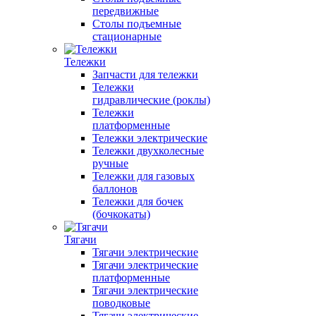
передвижные
Столы подъемные
стационарные
Тележки
Запчасти для тележки
Тележки
гидравлические (роклы)
Тележки
платформенные
Тележки электрические
Тележки двухколесные
ручные
Тележки для газовых
баллонов
Тележки для бочек
(бочкокаты)
Тягачи
Тягачи электрические
Тягачи электрические
платформенные
Тягачи электрические
поводковые
Тягачи электрические