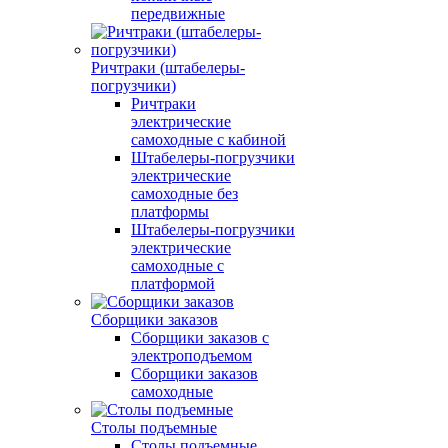
передвижные
Ричтраки (штабелеры-
погрузчики)
Ричтраки
электрические
самоходные с кабиной
Штабелеры-погрузчики
электрические
самоходные без
платформы
Штабелеры-погрузчики
электрические
самоходные с
платформой
Сборщики заказов
Сборщики заказов с
электроподъемом
Сборщики заказов
самоходные
Столы подъемные
Столы подъемные