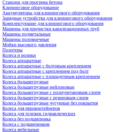
Станции для прогрева бетона
Клининговое оборудование
Аккумуляторы для клинингового оборудования
Зарядные устройства для клинингового оборудования
Комплектующие для клинингового оборудования
Машины для прочистки канализационных труб
Машины подметальные
Машины поломоечные
Мойки высокого давления
Полотеры
Колеса и ролики
Колеса аппаратные
Колеса аппаратные с болтовым креплением
Колеса аппаратные с креплением под болт
Колеса аппаратные с площадочным креплением
Колеса большегрузные
Колеса большегрузные нейлоновые
Колеса большегрузные с полиуретановым слоем
Колеса большегрузные с резиновым слоем
Колеса большегрузные чугунные без покрытия
Колеса для евроконтейнеров
Колеса для тележек гидравлических
Колеса без подшипника
Колеса с подшипником
Колеса мебельные