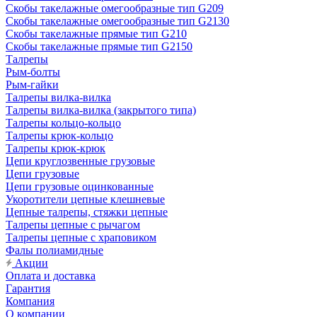
Скобы такелажные омегообразные тип G209
Скобы такелажные омегообразные тип G2130
Скобы такелажные прямые тип G210
Скобы такелажные прямые тип G2150
Талрепы
Рым-болты
Рым-гайки
Талрепы вилка-вилка
Талрепы вилка-вилка (закрытого типа)
Талрепы кольцо-кольцо
Талрепы крюк-кольцо
Талрепы крюк-крюк
Цепи круглозвенные грузовые
Цепи грузовые
Цепи грузовые оцинкованные
Укоротители цепные клешневые
Цепные талрепы, стяжки цепные
Талрепы цепные с рычагом
Талрепы цепные с храповиком
Фалы полиамидные
Акции
Оплата и доставка
Гарантия
Компания
О компании