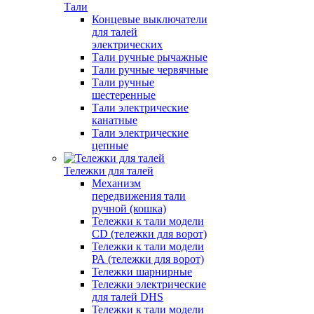
Тали
Концевые выключатели
для талей
электрических
Тали ручные рычажные
Тали ручные червячные
Тали ручные
шестеренные
Тали электрические
канатные
Тали электрические
цепные
Тележки для талей
Механизм
передвижения тали
ручной (кошка)
Тележки к тали модели
CD (тележки для ворот)
Тележки к тали модели
РА (тележки для ворот)
Тележки шарнирные
Тележки электрические
для талей DHS
Тележки к тали модели