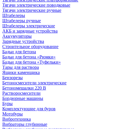
Тягачи электрические поводковые
Тягачи электрические ручные
Штабелеры
Штабелеры ручные
Штабелеры электрические
АКБ и зарядные устройства
Аккумуляторы
Зарядные устройства
Строительное оборудование
Бадьи для бетона
Бадьи для бетона «Рюмки»
Бадьи для бетона «Туфельки»
Тары для раствора
Ящики каменщика
Бензорезы
Бетоносмесители электрические
Бетономешалки 220 В
Растворосмесители
Бордюрные машины
Буры
Комплектующие для буров
Мотобуры
Вибротехника
Вибраторы глубинные