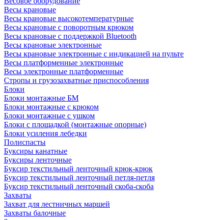
Весовое оборудование
Весы крановые
Весы крановые высокотемпературные
Весы крановые с поворотным крюком
Весы крановые с поддержкой Bluetooth
Весы крановые электронные
Весы крановые электронные с индикацией на пульте
Весы платформенные электронные
Весы электронные платформенные
Стропы и грузозахватные приспособления
Блоки
Блоки монтажные БМ
Блоки монтажные с крюком
Блоки монтажные с ушком
Блоки с площадкой (монтажные опорные)
Блоки усиления лебедки
Полиспасты
Буксиры канатные
Буксиры ленточные
Буксир текстильный ленточный крюк-крюк
Буксир текстильный ленточный петля-петля
Буксир текстильный ленточный скоба-скоба
Захваты
Захват для лестничных маршей
Захваты балочные