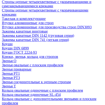
Стропы цепные четырехветвевые с укорачивающими и
самозакрывающимися крюками
Стропы цепные четырехветвевые с укорачивающими
крюками
Такелаж и комплектующие
Втулки алюминиевые для строп
Втулки алюминиевые для производства строп DIN3093
Зажимы канатные винтовые
Зажимы канатные DIN 1142 (грузовая серия)
Зажимы канатные DIN 741 (легкая серия)
Коуши
Коуши DIN 6899
Коуши ГОСТ 2224-93
Крюки, звенья, кольца для стропов
Звенья О
Звенья овальные с плоским профилем
Звенья приварные
Звенья РТ1
Звенья РТ3
Звенья соединительные к цепным стропам
Звенья Т
Кольца овальные одиночные c плоским профилем
Кольца овальные одиночные SL-454
Кольца овальные с дополнительными звеньями и плоским
профилем