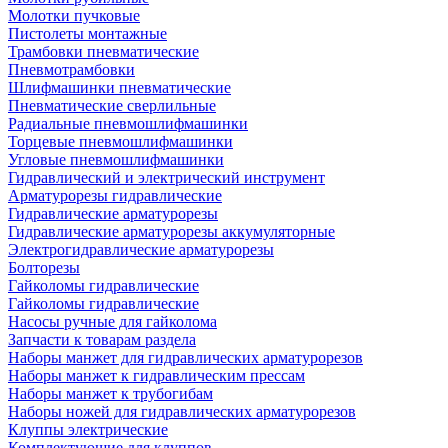
Молотки пучковые
Пистолеты монтажные
Трамбовки пневматические
Пневмотрамбовки
Шлифмашинки пневматические
Пневматические сверлильные
Радиальные пневмошлифмашинки
Торцевые пневмошлифмашинки
Угловые пневмошлифмашинки
Гидравлический и электрический инструмент
Арматурорезы гидравлические
Гидравлические арматурорезы
Гидравлические арматурорезы аккумуляторные
Электрогидравлические арматурорезы
Болторезы
Гайколомы гидравлические
Гайколомы гидравлические
Насосы ручные для гайколома
Запчасти к товарам раздела
Наборы манжет для гидравлических арматурорезов
Наборы манжет к гидравлическим прессам
Наборы манжет к трубогибам
Наборы ножей для гидравлических арматурорезов
Клуппы электрические
Комплектующие для клуппов