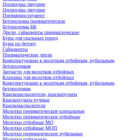
Цилиндры тянущие
Цилиндры тянущие
Пневмоинструмент
Бетоноломы пневматические
Бетоноломы БК
Дрели, гайковерты пневматические
Буры для скальных пород
Буры по бетону
Гайковерты
Пневматические дрели
Комплектующие к молоткам отбойным, рубильным,
бетоноломам
Запчасти для молотков отбойных
Клапаны для молотков отбойных
Комплектующие к молоткам отбойным, рубильным,
бетоноломам
Краскораспылители, краскопульты
Краскопульты ручные
Краскораспылители
Молотки пневматические клепальные
Молотки пневматические отбойные
Молотки отбойные МО
Молотки отбойные МОП
Молотки пневматические рубильные
Молотки рубильные