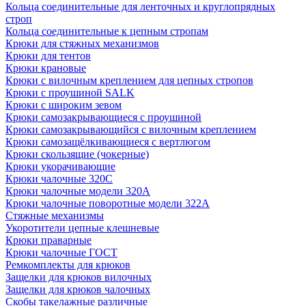
Кольца соединительные для ленточных и круглопрядных
строп
Кольца соединительные к цепным стропам
Крюки для стяжных механизмов
Крюки для тентов
Крюки крановые
Крюки с вилочным креплением для цепных стропов
Крюки с проушиной SALK
Крюки с широким зевом
Крюки самозакрывающиеся с проушиной
Крюки самозакрывающийся с вилочным креплением
Крюки самозащёлкивающиеся с вертлюгом
Крюки скользящие (чокерные)
Крюки укорачивающие
Крюки чалочные 320C
Крюки чалочные модели 320А
Крюки чалочные поворотные модели 322А
Стяжные механизмы
Укоротители цепные клешневые
Крюки праварные
Крюки чалочные ГОСТ
Ремкомплекты для крюков
Защелки для крюков вилочных
Защелки для крюков чалочных
Скобы такелажные различные