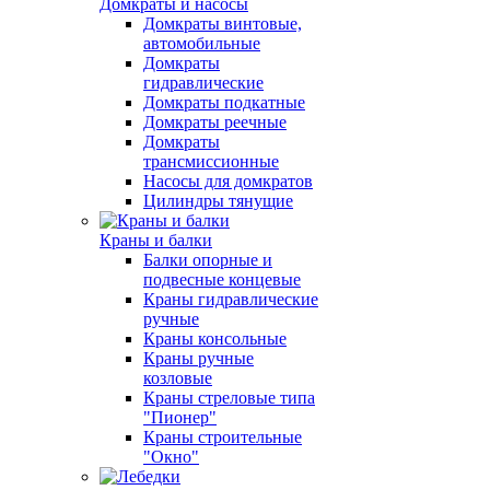
Домкраты и насосы
Домкраты винтовые,
автомобильные
Домкраты
гидравлические
Домкраты подкатные
Домкраты реечные
Домкраты
трансмиссионные
Насосы для домкратов
Цилиндры тянущие
Краны и балки
Балки опорные и
подвесные концевые
Краны гидравлические
ручные
Краны консольные
Краны ручные
козловые
Краны стреловые типа
"Пионер"
Краны строительные
"Окно"