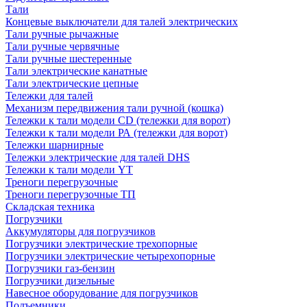
Тали
Концевые выключатели для талей электрических
Тали ручные рычажные
Тали ручные червячные
Тали ручные шестеренные
Тали электрические канатные
Тали электрические цепные
Тележки для талей
Механизм передвижения тали ручной (кошка)
Тележки к тали модели CD (тележки для ворот)
Тележки к тали модели РА (тележки для ворот)
Тележки шарнирные
Тележки электрические для талей DHS
Тележки к тали модели YT
Треноги перегрузочные
Треноги перегрузочные ТП
Складская техника
Погрузчики
Аккумуляторы для погрузчиков
Погрузчики электрические трехопорные
Погрузчики электрические четырехопорные
Погрузчики газ-бензин
Погрузчики дизельные
Навесное оборудование для погрузчиков
Подъемники