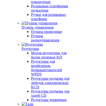
поворотные
Роликовые платформы
подкатные
Ручки для роликовых
платформ
Пульты управления
Пульты проводные
Пульты
радиоуправления
Редукторы
Мотор-редукторы для
балок опорных KD
Редукторы для
штабелеров-
бочкокантователей
WPDS
Редукторы подъема для
лебедок электрических
KCD
Редукторы подъема для
талей CD
Редукторы червячные