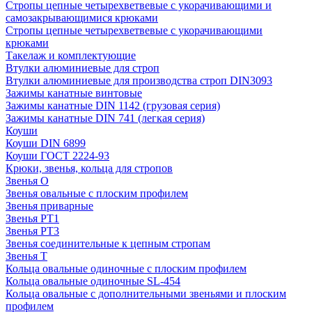
Стропы цепные четырехветвевые с укорачивающими и
самозакрывающимися крюками
Стропы цепные четырехветвевые с укорачивающими
крюками
Такелаж и комплектующие
Втулки алюминиевые для строп
Втулки алюминиевые для производства строп DIN3093
Зажимы канатные винтовые
Зажимы канатные DIN 1142 (грузовая серия)
Зажимы канатные DIN 741 (легкая серия)
Коуши
Коуши DIN 6899
Коуши ГОСТ 2224-93
Крюки, звенья, кольца для стропов
Звенья О
Звенья овальные с плоским профилем
Звенья приварные
Звенья РТ1
Звенья РТ3
Звенья соединительные к цепным стропам
Звенья Т
Кольца овальные одиночные c плоским профилем
Кольца овальные одиночные SL-454
Кольца овальные с дополнительными звеньями и плоским
профилем