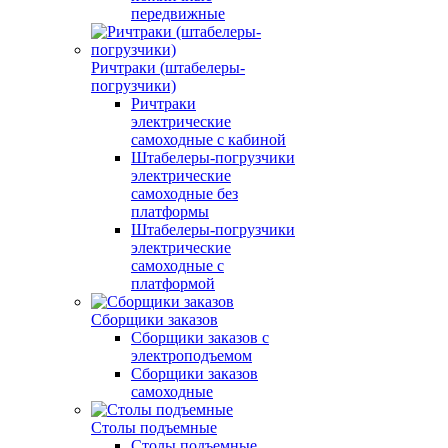
передвижные
Ричтраки (штабелеры-
погрузчики)
Ричтраки
электрические
самоходные с кабиной
Штабелеры-погрузчики
электрические
самоходные без
платформы
Штабелеры-погрузчики
электрические
самоходные с
платформой
Сборщики заказов
Сборщики заказов с
электроподъемом
Сборщики заказов
самоходные
Столы подъемные
Столы подъемные