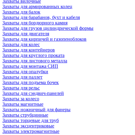
Захваты вилочные
Захваты для армированных колец
Захваты для балок
Захваты для барабанов, бухт и кабеля
Захваты для бордюрного камня
Захваты для грузов цилиндрической формы
Захваты для двигателя
Захваты для кирпичей и газопеноблоков
Захваты для колес
Захваты для контейнеров
Захваты для круглого проката
Захваты для листового металла
Захваты для монтажа СИП
Захваты для опалубки
Захваты для паллет
Захваты для подъема бочек
Захваты для рельс
Захваты для сэндвич-панелей
Захваты за колесо
Захваты магнитные
Захваты ножничный для фанеры
Захваты струбцинные
Захваты торцевые для труб
Захваты эксцентриковые
Захваты электромагнитные