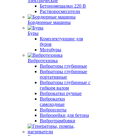
электрические
Бетономешалки 220 В
Растворосмесители
Бордюрные машины
Буры
Комплектующие для
буров
Мотобуры
Вибротехника
Вибраторы глубинные
Вибраторы глубинные
портативные
Вибраторы глубинные с
гибким валом
Виброкатки ручные
Виброкатки
самоходные
Виброплиты
Виброрейки для бетона
Вибротрамбовки