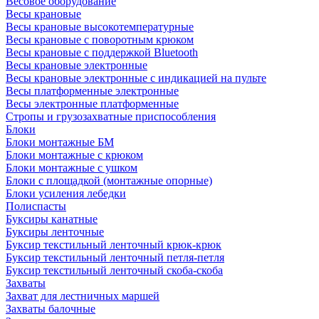
Весовое оборудование
Весы крановые
Весы крановые высокотемпературные
Весы крановые с поворотным крюком
Весы крановые с поддержкой Bluetooth
Весы крановые электронные
Весы крановые электронные с индикацией на пульте
Весы платформенные электронные
Весы электронные платформенные
Стропы и грузозахватные приспособления
Блоки
Блоки монтажные БМ
Блоки монтажные с крюком
Блоки монтажные с ушком
Блоки с площадкой (монтажные опорные)
Блоки усиления лебедки
Полиспасты
Буксиры канатные
Буксиры ленточные
Буксир текстильный ленточный крюк-крюк
Буксир текстильный ленточный петля-петля
Буксир текстильный ленточный скоба-скоба
Захваты
Захват для лестничных маршей
Захваты балочные