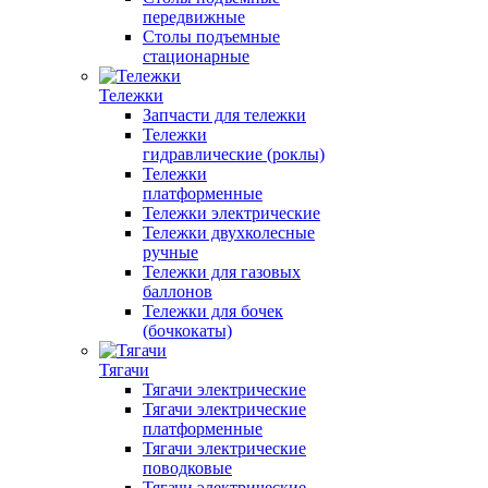
передвижные
Столы подъемные
стационарные
Тележки
Запчасти для тележки
Тележки
гидравлические (роклы)
Тележки
платформенные
Тележки электрические
Тележки двухколесные
ручные
Тележки для газовых
баллонов
Тележки для бочек
(бочкокаты)
Тягачи
Тягачи электрические
Тягачи электрические
платформенные
Тягачи электрические
поводковые
Тягачи электрические