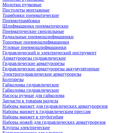
Молотки пучковые
Пистолеты монтажные
Трамбовки пневматические
Пневмотрамбовки
Шлифмашинки пневматические
Пневматические сверлильные
Радиальные пневмошлифмашинки
Торцевые пневмошлифмашинки
Угловые пневмошлифмашинки
Гидравлический и электрический инструмент
Арматурорезы гидравлические
Гидравлические арматурорезы
Гидравлические арматурорезы аккумуляторные
Электрогидравлические арматурорезы
Болторезы
Гайколомы гидравлические
Гайколомы гидравлические
Насосы ручные для гайколома
Запчасти к товарам раздела
Наборы манжет для гидравлических арматурорезов
Наборы манжет к гидравлическим прессам
Наборы манжет к трубогибам
Наборы ножей для гидравлических арматурорезов
Клуппы электрические
Комплектующие для клуппов