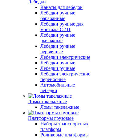
Лебедки
Канаты для лебедок
Лебедки ручные
барабанные
Лебедки ручные для
монтажа СИП
Лебедки ручные
рычажные
Лебедки ручные
червячные
Лебедки электрические
Лебедки ручные
Лебедки ручные
Лебедки электрические
переносные
Автомобильные
лебедки
Ломы такелажные
Ломы такелажные
Платформы грузовые
Наборы транспортных
платформ
Роликовые платформы