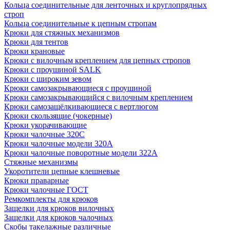
Кольца соединительные для ленточных и круглопрядных
строп
Кольца соединительные к цепным стропам
Крюки для стяжных механизмов
Крюки для тентов
Крюки крановые
Крюки с вилочным креплением для цепных стропов
Крюки с проушиной SALK
Крюки с широким зевом
Крюки самозакрывающиеся с проушиной
Крюки самозакрывающийся с вилочным креплением
Крюки самозащёлкивающиеся с вертлюгом
Крюки скользящие (чокерные)
Крюки укорачивающие
Крюки чалочные 320C
Крюки чалочные модели 320А
Крюки чалочные поворотные модели 322А
Стяжные механизмы
Укоротители цепные клешневые
Крюки праварные
Крюки чалочные ГОСТ
Ремкомплекты для крюков
Защелки для крюков вилочных
Защелки для крюков чалочных
Скобы такелажные различные