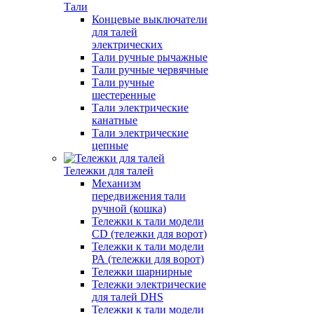
Тали
Концевые выключатели
для талей
электрических
Тали ручные рычажные
Тали ручные червячные
Тали ручные
шестеренные
Тали электрические
канатные
Тали электрические
цепные
Тележки для талей
Механизм
передвижения тали
ручной (кошка)
Тележки к тали модели
CD (тележки для ворот)
Тележки к тали модели
РА (тележки для ворот)
Тележки шарнирные
Тележки электрические
для талей DHS
Тележки к тали модели