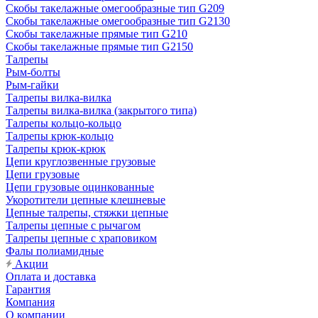
Скобы такелажные омегообразные тип G209
Скобы такелажные омегообразные тип G2130
Скобы такелажные прямые тип G210
Скобы такелажные прямые тип G2150
Талрепы
Рым-болты
Рым-гайки
Талрепы вилка-вилка
Талрепы вилка-вилка (закрытого типа)
Талрепы кольцо-кольцо
Талрепы крюк-кольцо
Талрепы крюк-крюк
Цепи круглозвенные грузовые
Цепи грузовые
Цепи грузовые оцинкованные
Укоротители цепные клешневые
Цепные талрепы, стяжки цепные
Талрепы цепные с рычагом
Талрепы цепные с храповиком
Фалы полиамидные
Акции
Оплата и доставка
Гарантия
Компания
О компании