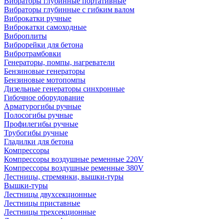
Вибраторы глубинные портативные
Вибраторы глубинные с гибким валом
Виброкатки ручные
Виброкатки самоходные
Виброплиты
Виброрейки для бетона
Вибротрамбовки
Генераторы, помпы, нагреватели
Бензиновые генераторы
Бензиновые мотопомпы
Дизельные генераторы синхронные
Гибочное оборудование
Арматурогибы ручные
Полосогибы ручные
Профилегибы ручные
Трубогибы ручные
Гладилки для бетона
Компрессоры
Компрессоры воздушные ременные 220V
Компрессоры воздушные ременные 380V
Лестницы, стремянки, вышки-туры
Вышки-туры
Лестницы двухсекционные
Лестницы приставные
Лестницы трехсекционные