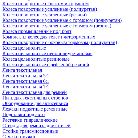
Колеса поворотные с болтом и тормозом
Колеса поворотные усиленные (полиуретан)
Колеса поворотные усиленные (резина)
Колеса поворотные усиленные с тормозом (полиуретан)
Колеса поворотные усиленные с тормозом (резина)
Колеса промышленные под болт
Комплекты колес для телег платформенных
Колеса поворотные c боковым тормозом (полиуретан)
Колеса цельнолитые
Колеса цельнолитые пенополиуретановые
Колеса цельнолитые резиновые
Колеса цельнолитые с рефленой резиной
Лента текстильная
Лента текстильная 5:1
Лента текстильная 6:1
Лента текстильная 7:1
Лента текстильная для ремней
Нить для текстильных стропов
Оборудование для автосервиса
Лежаки подкатные ремонтные
Подставки под авто
Растяжки гидравлические
Стенды для ремонта двигателей
Стойки трансмиссионные
Стяжки пружин