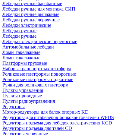
Лебедки ручные барабанные
Лебедки ручные для монтажа СИП
Лебедки ручные рычажные
Лебедки ручные червячные
Лебедки электрические
Лебедки ручные
Лебедки ручные
Лебедки электрические переносные
Автомобильные лебедки
Ломы такелажные
Ломы такелажные
Платформы грузовые
Наборы транспортных платформ
Роликовые платформы поворотные
Роликовые платформы подкатные
Ручки для роликовых платформ
Пульты управления
Пульты проводные
Пульты радиоуправления
Редукторы
Мотор-редукторы для балок опорных KD
Редукторы для штабелеров-бочкокантователей WPDS
Редукторы подъема для лебедок электрических KCD
Редукторы подъема для талей CD
Редукторы червячные