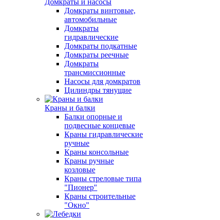
Домкраты и насосы
Домкраты винтовые,
автомобильные
Домкраты
гидравлические
Домкраты подкатные
Домкраты реечные
Домкраты
трансмиссионные
Насосы для домкратов
Цилиндры тянущие
Краны и балки
Балки опорные и
подвесные концевые
Краны гидравлические
ручные
Краны консольные
Краны ручные
козловые
Краны стреловые типа
"Пионер"
Краны строительные
"Окно"