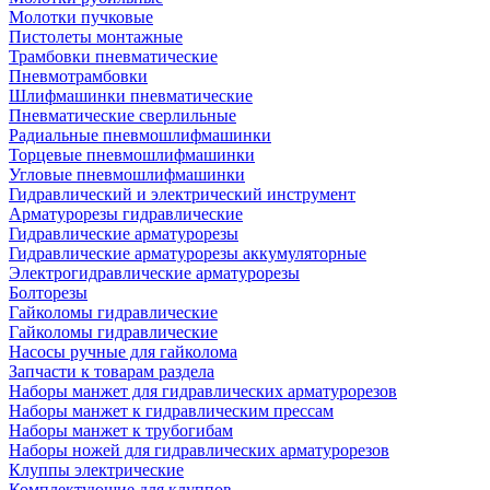
Молотки пучковые
Пистолеты монтажные
Трамбовки пневматические
Пневмотрамбовки
Шлифмашинки пневматические
Пневматические сверлильные
Радиальные пневмошлифмашинки
Торцевые пневмошлифмашинки
Угловые пневмошлифмашинки
Гидравлический и электрический инструмент
Арматурорезы гидравлические
Гидравлические арматурорезы
Гидравлические арматурорезы аккумуляторные
Электрогидравлические арматурорезы
Болторезы
Гайколомы гидравлические
Гайколомы гидравлические
Насосы ручные для гайколома
Запчасти к товарам раздела
Наборы манжет для гидравлических арматурорезов
Наборы манжет к гидравлическим прессам
Наборы манжет к трубогибам
Наборы ножей для гидравлических арматурорезов
Клуппы электрические
Комплектующие для клуппов