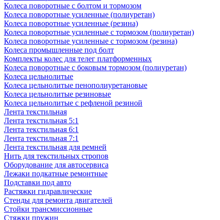
Колеса поворотные с болтом и тормозом
Колеса поворотные усиленные (полиуретан)
Колеса поворотные усиленные (резина)
Колеса поворотные усиленные с тормозом (полиуретан)
Колеса поворотные усиленные с тормозом (резина)
Колеса промышленные под болт
Комплекты колес для телег платформенных
Колеса поворотные c боковым тормозом (полиуретан)
Колеса цельнолитые
Колеса цельнолитые пенополиуретановые
Колеса цельнолитые резиновые
Колеса цельнолитые с рефленой резиной
Лента текстильная
Лента текстильная 5:1
Лента текстильная 6:1
Лента текстильная 7:1
Лента текстильная для ремней
Нить для текстильных стропов
Оборудование для автосервиса
Лежаки подкатные ремонтные
Подставки под авто
Растяжки гидравлические
Стенды для ремонта двигателей
Стойки трансмиссионные
Стяжки пружин