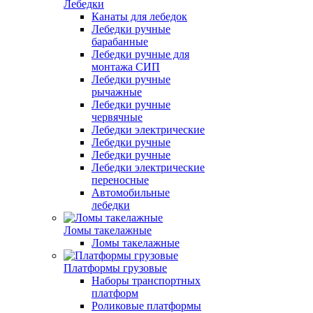
Лебедки
Канаты для лебедок
Лебедки ручные
барабанные
Лебедки ручные для
монтажа СИП
Лебедки ручные
рычажные
Лебедки ручные
червячные
Лебедки электрические
Лебедки ручные
Лебедки ручные
Лебедки электрические
переносные
Автомобильные
лебедки
Ломы такелажные
Ломы такелажные
Платформы грузовые
Наборы транспортных
платформ
Роликовые платформы