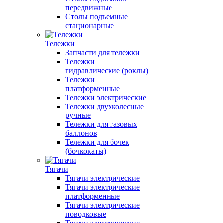
передвижные
Столы подъемные
стационарные
Тележки
Запчасти для тележки
Тележки
гидравлические (роклы)
Тележки
платформенные
Тележки электрические
Тележки двухколесные
ручные
Тележки для газовых
баллонов
Тележки для бочек
(бочкокаты)
Тягачи
Тягачи электрические
Тягачи электрические
платформенные
Тягачи электрические
поводковые
Тягачи электрические