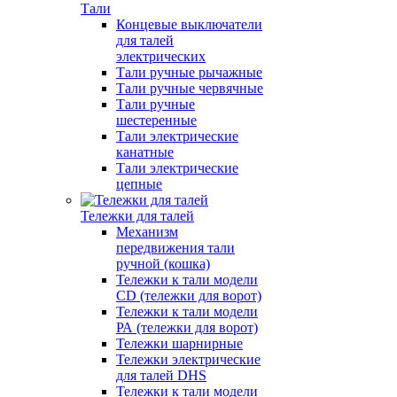
Тали
Концевые выключатели
для талей
электрических
Тали ручные рычажные
Тали ручные червячные
Тали ручные
шестеренные
Тали электрические
канатные
Тали электрические
цепные
Тележки для талей
Механизм
передвижения тали
ручной (кошка)
Тележки к тали модели
CD (тележки для ворот)
Тележки к тали модели
РА (тележки для ворот)
Тележки шарнирные
Тележки электрические
для талей DHS
Тележки к тали модели