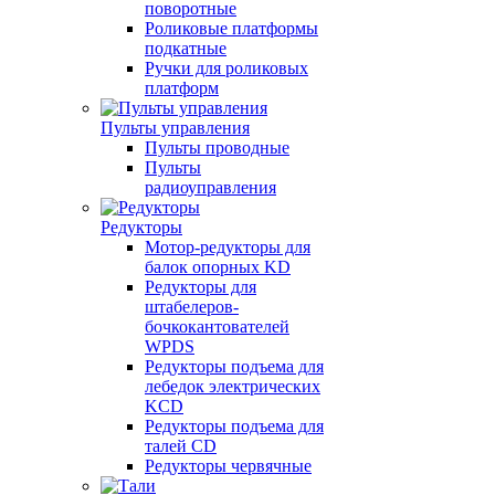
поворотные
Роликовые платформы
подкатные
Ручки для роликовых
платформ
Пульты управления
Пульты проводные
Пульты
радиоуправления
Редукторы
Мотор-редукторы для
балок опорных KD
Редукторы для
штабелеров-
бочкокантователей
WPDS
Редукторы подъема для
лебедок электрических
KCD
Редукторы подъема для
талей CD
Редукторы червячные