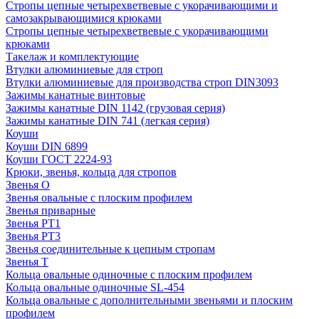
Стропы цепные четырехветвевые с укорачивающими и
самозакрывающимися крюками
Стропы цепные четырехветвевые с укорачивающими
крюками
Такелаж и комплектующие
Втулки алюминиевые для строп
Втулки алюминиевые для производства строп DIN3093
Зажимы канатные винтовые
Зажимы канатные DIN 1142 (грузовая серия)
Зажимы канатные DIN 741 (легкая серия)
Коуши
Коуши DIN 6899
Коуши ГОСТ 2224-93
Крюки, звенья, кольца для стропов
Звенья О
Звенья овальные с плоским профилем
Звенья приварные
Звенья РТ1
Звенья РТ3
Звенья соединительные к цепным стропам
Звенья Т
Кольца овальные одиночные c плоским профилем
Кольца овальные одиночные SL-454
Кольца овальные с дополнительными звеньями и плоским
профилем