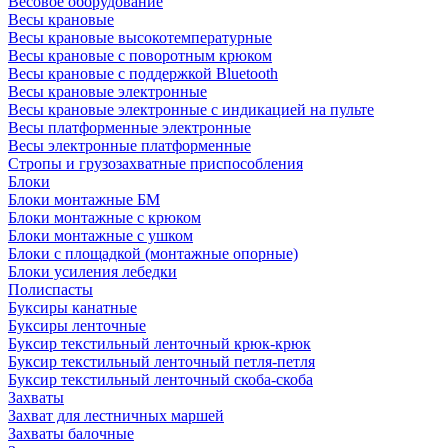
Весовое оборудование
Весы крановые
Весы крановые высокотемпературные
Весы крановые с поворотным крюком
Весы крановые с поддержкой Bluetooth
Весы крановые электронные
Весы крановые электронные с индикацией на пульте
Весы платформенные электронные
Весы электронные платформенные
Стропы и грузозахватные приспособления
Блоки
Блоки монтажные БМ
Блоки монтажные с крюком
Блоки монтажные с ушком
Блоки с площадкой (монтажные опорные)
Блоки усиления лебедки
Полиспасты
Буксиры канатные
Буксиры ленточные
Буксир текстильный ленточный крюк-крюк
Буксир текстильный ленточный петля-петля
Буксир текстильный ленточный скоба-скоба
Захваты
Захват для лестничных маршей
Захваты балочные