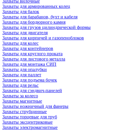
Захваты вилочные
Захваты для армированных колец
Захваты для балок
Захваты для барабанов, бухт и кабеля
Захваты для бордюрного камня
Захваты для грузов цилиндрической формы
Захваты для двигателя
Захваты для кирпичей и газопеноблоков
Захваты для колес
Захваты для контейнеров
Захваты для круглого проката
Захваты для листового металла
Захваты для монтажа СИП
Захваты для опалубки
Захваты для паллет
Захваты для подъема бочек
Захваты для рельс
Захваты для сэндвич-панелей
Захваты за колесо
Захваты магнитные
Захваты ножничный для фанеры
Захваты струбцинные
Захваты торцевые для труб
Захваты эксцентриковые
Захваты электромагнитные