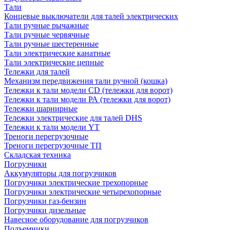
Тали
Концевые выключатели для талей электрических
Тали ручные рычажные
Тали ручные червячные
Тали ручные шестеренные
Тали электрические канатные
Тали электрические цепные
Тележки для талей
Механизм передвижения тали ручной (кошка)
Тележки к тали модели CD (тележки для ворот)
Тележки к тали модели РА (тележки для ворот)
Тележки шарнирные
Тележки электрические для талей DHS
Тележки к тали модели YT
Треноги перегрузочные
Треноги перегрузочные ТП
Складская техника
Погрузчики
Аккумуляторы для погрузчиков
Погрузчики электрические трехопорные
Погрузчики электрические четырехопорные
Погрузчики газ-бензин
Погрузчики дизельные
Навесное оборудование для погрузчиков
Подъемники