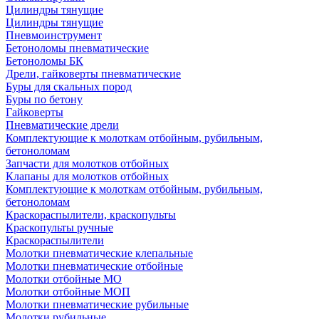
Цилиндры тянущие
Цилиндры тянущие
Пневмоинструмент
Бетоноломы пневматические
Бетоноломы БК
Дрели, гайковерты пневматические
Буры для скальных пород
Буры по бетону
Гайковерты
Пневматические дрели
Комплектующие к молоткам отбойным, рубильным,
бетоноломам
Запчасти для молотков отбойных
Клапаны для молотков отбойных
Комплектующие к молоткам отбойным, рубильным,
бетоноломам
Краскораспылители, краскопульты
Краскопульты ручные
Краскораспылители
Молотки пневматические клепальные
Молотки пневматические отбойные
Молотки отбойные МО
Молотки отбойные МОП
Молотки пневматические рубильные
Молотки рубильные