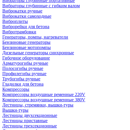
Вибраторы глубинные портативные
Вибраторы глубинные с гибким валом
Виброкатки ручные
Виброкатки самоходные
Виброплиты
Виброрейки для бетона
Вибротрамбовки
Генераторы, помпы, нагреватели
Бензиновые генераторы
Бензиновые мотопомпы
Дизельные генераторы синхронные
Гибочное оборудование
Арматурогибы ручные
Полосогибы ручные
Профилегибы ручные
Трубогибы ручные
Гладилки для бетона
Компрессоры
Компрессоры воздушные ременные 220V
Компрессоры воздушные ременные 380V
Лестницы, стремянки, вышки-туры
Вышки-туры
Лестницы двухсекционные
Лестницы приставные
Лестницы трехсекционные