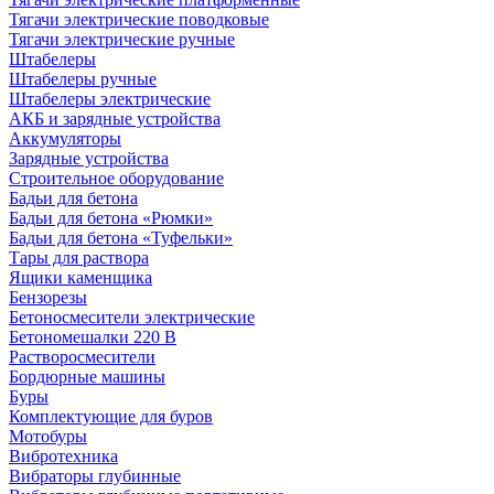
Тягачи электрические поводковые
Тягачи электрические ручные
Штабелеры
Штабелеры ручные
Штабелеры электрические
АКБ и зарядные устройства
Аккумуляторы
Зарядные устройства
Строительное оборудование
Бадьи для бетона
Бадьи для бетона «Рюмки»
Бадьи для бетона «Туфельки»
Тары для раствора
Ящики каменщика
Бензорезы
Бетоносмесители электрические
Бетономешалки 220 В
Растворосмесители
Бордюрные машины
Буры
Комплектующие для буров
Мотобуры
Вибротехника
Вибраторы глубинные