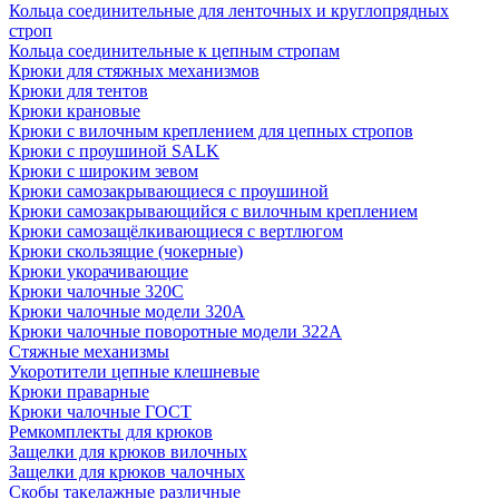
Кольца соединительные для ленточных и круглопрядных
строп
Кольца соединительные к цепным стропам
Крюки для стяжных механизмов
Крюки для тентов
Крюки крановые
Крюки с вилочным креплением для цепных стропов
Крюки с проушиной SALK
Крюки с широким зевом
Крюки самозакрывающиеся с проушиной
Крюки самозакрывающийся с вилочным креплением
Крюки самозащёлкивающиеся с вертлюгом
Крюки скользящие (чокерные)
Крюки укорачивающие
Крюки чалочные 320C
Крюки чалочные модели 320А
Крюки чалочные поворотные модели 322А
Стяжные механизмы
Укоротители цепные клешневые
Крюки праварные
Крюки чалочные ГОСТ
Ремкомплекты для крюков
Защелки для крюков вилочных
Защелки для крюков чалочных
Скобы такелажные различные