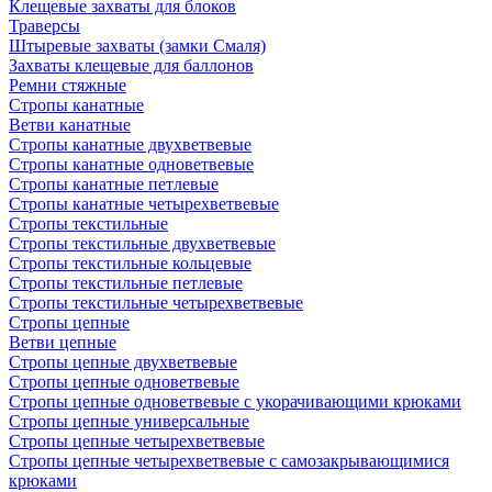
Клещевые захваты для блоков
Траверсы
Штыревые захваты (замки Смаля)
Захваты клещевые для баллонов
Ремни стяжные
Стропы канатные
Ветви канатные
Стропы канатные двухветвевые
Стропы канатные одноветвевые
Стропы канатные петлевые
Стропы канатные четырехветвевые
Стропы текстильные
Стропы текстильные двухветвевые
Стропы текстильные кольцевые
Стропы текстильные петлевые
Стропы текстильные четырехветвевые
Стропы цепные
Ветви цепные
Стропы цепные двухветвевые
Стропы цепные одноветвевые
Стропы цепные одноветвевые с укорачивающими крюками
Стропы цепные универсальные
Стропы цепные четырехветвевые
Стропы цепные четырехветвевые с самозакрывающимися
крюками