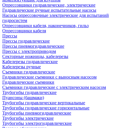
Опрессовщики гидравлические, электрические
Гидравлические ручные испытательные насосы
Насосы опрессовочные электрические для испытаний
гидросистем
Опрессовщики кабеля, наконечников, гильз
Опрессовщики кабеля
Прессы
Прессы гидравлические
Прессы пневмогидравлические
Прессы с электроприводом
Секторные ножницы, кабелерезы
Кабелерезы гидравлические
Кабелерезы ручные
Съемники гидравлические
Гидравлические cъемники с выносным насосом
Гидравлические съемники
Съемники гидравлические с электрическим насосом
Трубогибы гидравлические
Пуансоны (башмаки)
Трубогибы гидравлические вертикальные
Трубогибы гидравлические горизонтальные
Трубогибы пневмогидравлические
Трубогибы электрические
Трубогибы электрогидравлические