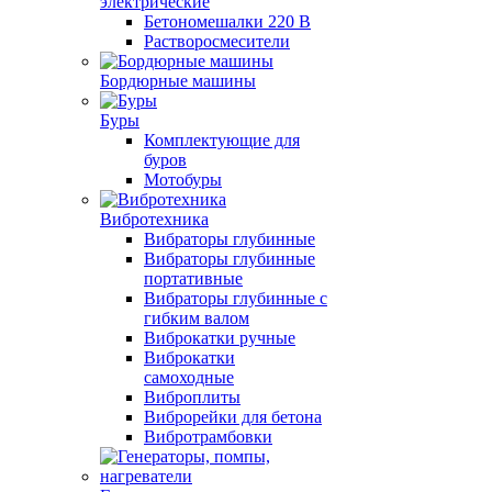
электрические
Бетономешалки 220 В
Растворосмесители
Бордюрные машины
Буры
Комплектующие для
буров
Мотобуры
Вибротехника
Вибраторы глубинные
Вибраторы глубинные
портативные
Вибраторы глубинные с
гибким валом
Виброкатки ручные
Виброкатки
самоходные
Виброплиты
Виброрейки для бетона
Вибротрамбовки