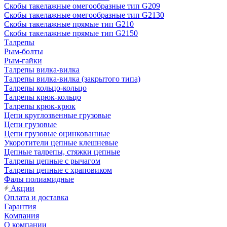
Скобы такелажные омегообразные тип G209
Скобы такелажные омегообразные тип G2130
Скобы такелажные прямые тип G210
Скобы такелажные прямые тип G2150
Талрепы
Рым-болты
Рым-гайки
Талрепы вилка-вилка
Талрепы вилка-вилка (закрытого типа)
Талрепы кольцо-кольцо
Талрепы крюк-кольцо
Талрепы крюк-крюк
Цепи круглозвенные грузовые
Цепи грузовые
Цепи грузовые оцинкованные
Укоротители цепные клешневые
Цепные талрепы, стяжки цепные
Талрепы цепные с рычагом
Талрепы цепные с храповиком
Фалы полиамидные
Акции
Оплата и доставка
Гарантия
Компания
О компании