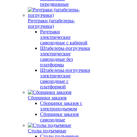
передвижные
Ричтраки (штабелеры-
погрузчики)
Ричтраки
электрические
самоходные с кабиной
Штабелеры-погрузчики
электрические
самоходные без
платформы
Штабелеры-погрузчики
электрические
самоходные с
платформой
Сборщики заказов
Сборщики заказов с
электроподъемом
Сборщики заказов
самоходные
Столы подъемные
Столы подъемные