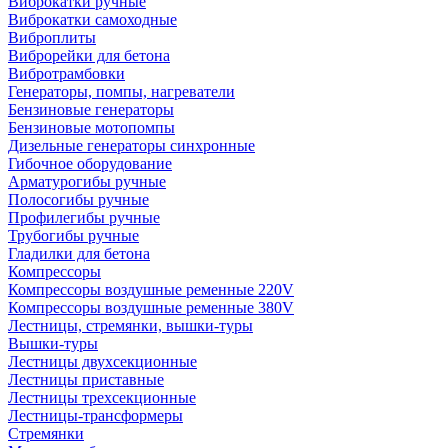
Виброкатки ручные
Виброкатки самоходные
Виброплиты
Виброрейки для бетона
Вибротрамбовки
Генераторы, помпы, нагреватели
Бензиновые генераторы
Бензиновые мотопомпы
Дизельные генераторы синхронные
Гибочное оборудование
Арматурогибы ручные
Полосогибы ручные
Профилегибы ручные
Трубогибы ручные
Гладилки для бетона
Компрессоры
Компрессоры воздушные ременные 220V
Компрессоры воздушные ременные 380V
Лестницы, стремянки, вышки-туры
Вышки-туры
Лестницы двухсекционные
Лестницы приставные
Лестницы трехсекционные
Лестницы-трансформеры
Стремянки