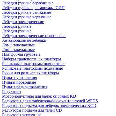
Лебедки ручные барабанные
Лебедки ручные для монтажа СИП
Лебедки ручные рычажные
Лебедки ручные червячные
Лебедки электрические
Лебедки ручные
Лебедки ручные
Лебедки электрические переносные
Автомобильные лебедки
Ломы такелажные
Ломы такелажные
Платформы грузовые
Наборы транспортных платформ
Роликовые платформы поворотные
Роликовые платформы подкатные
Ручки для роликовых платформ
Пульты управления
Пульты проводные
Пульты радиоуправления
Редукторы
Мотор-редукторы для балок опорных KD
Редукторы для штабелеров-бочкокантователей WPDS
Редукторы подъема для лебедок электрических KCD
Редукторы подъема для талей CD
Редукторы червячные