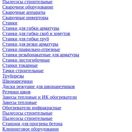
Пылесосы строительные
Сварочное оборудование
Сварочные аппараты
Сварочные инверторы
Станки
Станки для гибки арматуры
Станки для гибки скоб и хомутов
Станки для гибки труб
Станки для резки арматуры
Станки правильно-отрезные
Станки резьбонакатные для арматуры
Станки листогибочные
Станки токарные
Тачки строительные
Труборезы
Швонарезчики
Диски режущие для швонарезчиков
Резчики швов
Завесы тепловые и ИК обогреватели
Завесы тепловые
Обогреватели инфракрасные
Пылесосы строительные
Пылесосы строительные
Станции для прогрева бетона
Клининговое оборудование