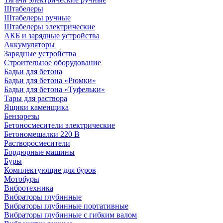
Штабелеры
Штабелеры ручные
Штабелеры электрические
АКБ и зарядные устройства
Аккумуляторы
Зарядные устройства
Строительное оборудование
Бадьи для бетона
Бадьи для бетона «Рюмки»
Бадьи для бетона «Туфельки»
Тары для раствора
Ящики каменщика
Бензорезы
Бетоносмесители электрические
Бетономешалки 220 В
Растворосмесители
Бордюрные машины
Буры
Комплектующие для буров
Мотобуры
Вибротехника
Вибраторы глубинные
Вибраторы глубинные портативные
Вибраторы глубинные с гибким валом