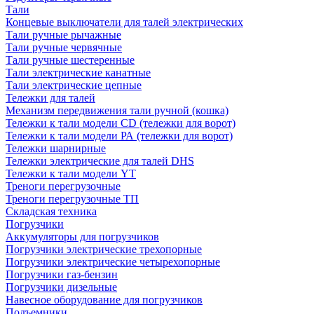
Тали
Концевые выключатели для талей электрических
Тали ручные рычажные
Тали ручные червячные
Тали ручные шестеренные
Тали электрические канатные
Тали электрические цепные
Тележки для талей
Механизм передвижения тали ручной (кошка)
Тележки к тали модели CD (тележки для ворот)
Тележки к тали модели РА (тележки для ворот)
Тележки шарнирные
Тележки электрические для талей DHS
Тележки к тали модели YT
Треноги перегрузочные
Треноги перегрузочные ТП
Складская техника
Погрузчики
Аккумуляторы для погрузчиков
Погрузчики электрические трехопорные
Погрузчики электрические четырехопорные
Погрузчики газ-бензин
Погрузчики дизельные
Навесное оборудование для погрузчиков
Подъемники