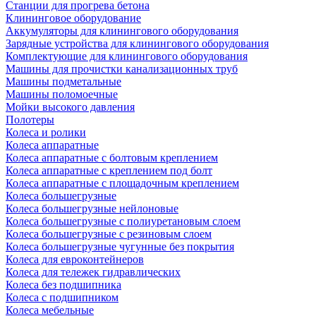
Станции для прогрева бетона
Клининговое оборудование
Аккумуляторы для клинингового оборудования
Зарядные устройства для клинингового оборудования
Комплектующие для клинингового оборудования
Машины для прочистки канализационных труб
Машины подметальные
Машины поломоечные
Мойки высокого давления
Полотеры
Колеса и ролики
Колеса аппаратные
Колеса аппаратные с болтовым креплением
Колеса аппаратные с креплением под болт
Колеса аппаратные с площадочным креплением
Колеса большегрузные
Колеса большегрузные нейлоновые
Колеса большегрузные с полиуретановым слоем
Колеса большегрузные с резиновым слоем
Колеса большегрузные чугунные без покрытия
Колеса для евроконтейнеров
Колеса для тележек гидравлических
Колеса без подшипника
Колеса с подшипником
Колеса мебельные