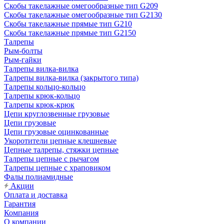
Скобы такелажные омегообразные тип G209
Скобы такелажные омегообразные тип G2130
Скобы такелажные прямые тип G210
Скобы такелажные прямые тип G2150
Талрепы
Рым-болты
Рым-гайки
Талрепы вилка-вилка
Талрепы вилка-вилка (закрытого типа)
Талрепы кольцо-кольцо
Талрепы крюк-кольцо
Талрепы крюк-крюк
Цепи круглозвенные грузовые
Цепи грузовые
Цепи грузовые оцинкованные
Укоротители цепные клешневые
Цепные талрепы, стяжки цепные
Талрепы цепные с рычагом
Талрепы цепные с храповиком
Фалы полиамидные
Акции
Оплата и доставка
Гарантия
Компания
О компании