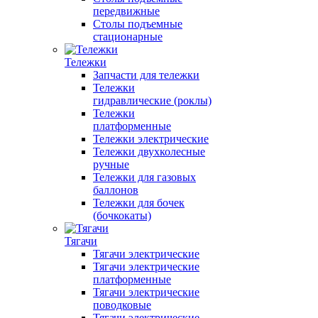
передвижные
Столы подъемные
стационарные
Тележки
Запчасти для тележки
Тележки
гидравлические (роклы)
Тележки
платформенные
Тележки электрические
Тележки двухколесные
ручные
Тележки для газовых
баллонов
Тележки для бочек
(бочкокаты)
Тягачи
Тягачи электрические
Тягачи электрические
платформенные
Тягачи электрические
поводковые
Тягачи электрические