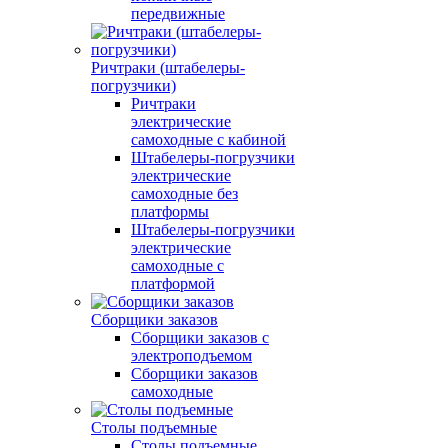
передвижные
Ричтраки (штабелеры-
погрузчики)
Ричтраки
электрические
самоходные с кабиной
Штабелеры-погрузчики
электрические
самоходные без
платформы
Штабелеры-погрузчики
электрические
самоходные с
платформой
Сборщики заказов
Сборщики заказов с
электроподъемом
Сборщики заказов
самоходные
Столы подъемные
Столы подъемные