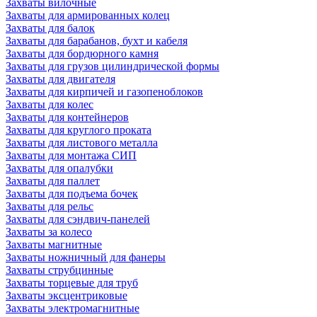
Захваты вилочные
Захваты для армированных колец
Захваты для балок
Захваты для барабанов, бухт и кабеля
Захваты для бордюрного камня
Захваты для грузов цилиндрической формы
Захваты для двигателя
Захваты для кирпичей и газопеноблоков
Захваты для колес
Захваты для контейнеров
Захваты для круглого проката
Захваты для листового металла
Захваты для монтажа СИП
Захваты для опалубки
Захваты для паллет
Захваты для подъема бочек
Захваты для рельс
Захваты для сэндвич-панелей
Захваты за колесо
Захваты магнитные
Захваты ножничный для фанеры
Захваты струбцинные
Захваты торцевые для труб
Захваты эксцентриковые
Захваты электромагнитные