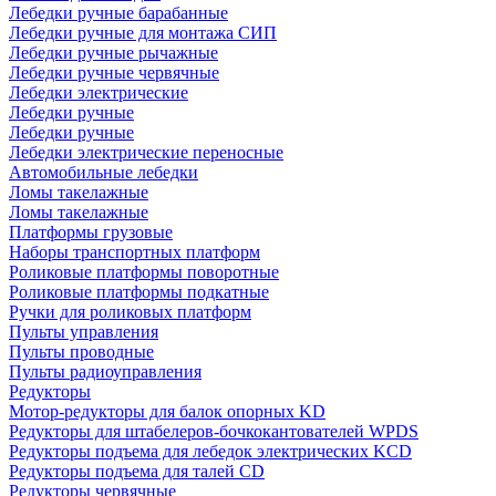
Лебедки ручные барабанные
Лебедки ручные для монтажа СИП
Лебедки ручные рычажные
Лебедки ручные червячные
Лебедки электрические
Лебедки ручные
Лебедки ручные
Лебедки электрические переносные
Автомобильные лебедки
Ломы такелажные
Ломы такелажные
Платформы грузовые
Наборы транспортных платформ
Роликовые платформы поворотные
Роликовые платформы подкатные
Ручки для роликовых платформ
Пульты управления
Пульты проводные
Пульты радиоуправления
Редукторы
Мотор-редукторы для балок опорных KD
Редукторы для штабелеров-бочкокантователей WPDS
Редукторы подъема для лебедок электрических KCD
Редукторы подъема для талей CD
Редукторы червячные