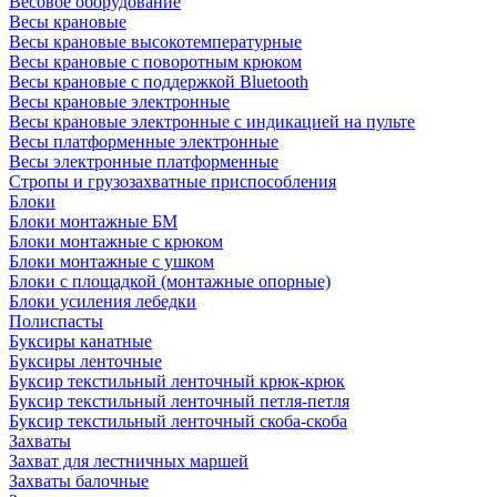
Весовое оборудование
Весы крановые
Весы крановые высокотемпературные
Весы крановые с поворотным крюком
Весы крановые с поддержкой Bluetooth
Весы крановые электронные
Весы крановые электронные с индикацией на пульте
Весы платформенные электронные
Весы электронные платформенные
Стропы и грузозахватные приспособления
Блоки
Блоки монтажные БМ
Блоки монтажные с крюком
Блоки монтажные с ушком
Блоки с площадкой (монтажные опорные)
Блоки усиления лебедки
Полиспасты
Буксиры канатные
Буксиры ленточные
Буксир текстильный ленточный крюк-крюк
Буксир текстильный ленточный петля-петля
Буксир текстильный ленточный скоба-скоба
Захваты
Захват для лестничных маршей
Захваты балочные