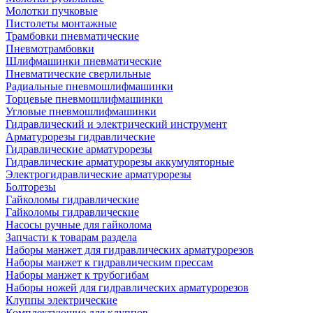
Молотки пучковые
Пистолеты монтажные
Трамбовки пневматические
Пневмотрамбовки
Шлифмашинки пневматические
Пневматические сверлильные
Радиальные пневмошлифмашинки
Торцевые пневмошлифмашинки
Угловые пневмошлифмашинки
Гидравлический и электрический инструмент
Арматурорезы гидравлические
Гидравлические арматурорезы
Гидравлические арматурорезы аккумуляторные
Электрогидравлические арматурорезы
Болторезы
Гайколомы гидравлические
Гайколомы гидравлические
Насосы ручные для гайколома
Запчасти к товарам раздела
Наборы манжет для гидравлических арматурорезов
Наборы манжет к гидравлическим прессам
Наборы манжет к трубогибам
Наборы ножей для гидравлических арматурорезов
Клуппы электрические
Комплектующие для клуппов