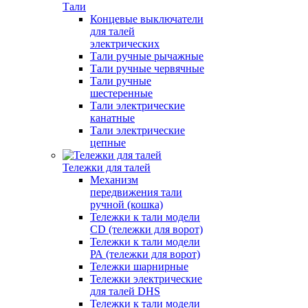
Тали
Концевые выключатели
для талей
электрических
Тали ручные рычажные
Тали ручные червячные
Тали ручные
шестеренные
Тали электрические
канатные
Тали электрические
цепные
Тележки для талей
Механизм
передвижения тали
ручной (кошка)
Тележки к тали модели
CD (тележки для ворот)
Тележки к тали модели
РА (тележки для ворот)
Тележки шарнирные
Тележки электрические
для талей DHS
Тележки к тали модели