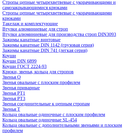
Стропы цепные четырехветвевые с укорачивающими и
самозакрывающимися крюками
Стропы цепные четырехветвевые с укорачивающими
крюками
Такелаж и комплектующие
Втулки алюминиевые для строп
Втулки алюминиевые для производства строп DIN3093
Зажимы канатные винтовые
Зажимы канатные DIN 1142 (грузовая серия)
Зажимы канатные DIN 741 (легкая серия)
Коуши
Коуши DIN 6899
Коуши ГОСТ 2224-93
Крюки, звенья, кольца для стропов
Звенья О
Звенья овальные с плоским профилем
Звенья приварные
Звенья РТ1
Звенья РТ3
Звенья соединительные к цепным стропам
Звенья Т
Кольца овальные одиночные c плоским профилем
Кольца овальные одиночные SL-454
Кольца овальные с дополнительными звеньями и плоским
профилем