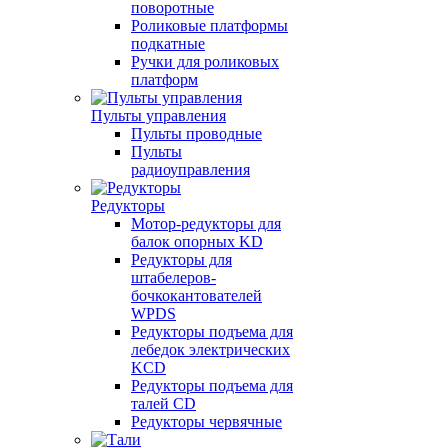
поворотные
Роликовые платформы
подкатные
Ручки для роликовых
платформ
Пульты управления
Пульты проводные
Пульты
радиоуправления
Редукторы
Мотор-редукторы для
балок опорных KD
Редукторы для
штабелеров-
бочкокантователей
WPDS
Редукторы подъема для
лебедок электрических
KCD
Редукторы подъема для
талей CD
Редукторы червячные