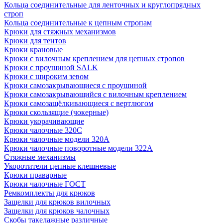
Кольца соединительные для ленточных и круглопрядных
строп
Кольца соединительные к цепным стропам
Крюки для стяжных механизмов
Крюки для тентов
Крюки крановые
Крюки с вилочным креплением для цепных стропов
Крюки с проушиной SALK
Крюки с широким зевом
Крюки самозакрывающиеся с проушиной
Крюки самозакрывающийся с вилочным креплением
Крюки самозащёлкивающиеся с вертлюгом
Крюки скользящие (чокерные)
Крюки укорачивающие
Крюки чалочные 320C
Крюки чалочные модели 320А
Крюки чалочные поворотные модели 322А
Стяжные механизмы
Укоротители цепные клешневые
Крюки праварные
Крюки чалочные ГОСТ
Ремкомплекты для крюков
Защелки для крюков вилочных
Защелки для крюков чалочных
Скобы такелажные различные