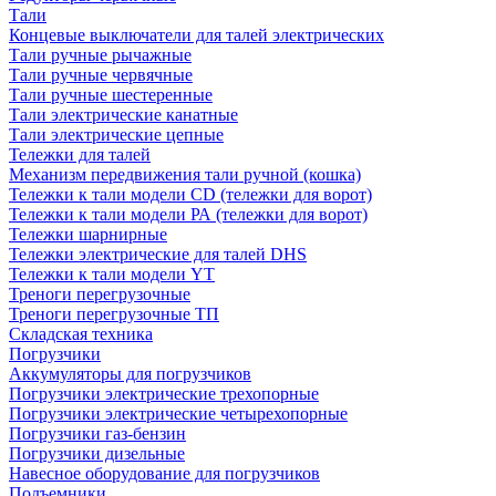
Тали
Концевые выключатели для талей электрических
Тали ручные рычажные
Тали ручные червячные
Тали ручные шестеренные
Тали электрические канатные
Тали электрические цепные
Тележки для талей
Механизм передвижения тали ручной (кошка)
Тележки к тали модели CD (тележки для ворот)
Тележки к тали модели РА (тележки для ворот)
Тележки шарнирные
Тележки электрические для талей DHS
Тележки к тали модели YT
Треноги перегрузочные
Треноги перегрузочные ТП
Складская техника
Погрузчики
Аккумуляторы для погрузчиков
Погрузчики электрические трехопорные
Погрузчики электрические четырехопорные
Погрузчики газ-бензин
Погрузчики дизельные
Навесное оборудование для погрузчиков
Подъемники