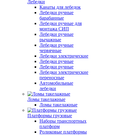
Лебедки
Канаты для лебедок
Лебедки ручные
барабанные
Лебедки ручные для
монтажа СИП
Лебедки ручные
рычажные
Лебедки ручные
червячные
Лебедки электрические
Лебедки ручные
Лебедки ручные
Лебедки электрические
переносные
Автомобильные
лебедки
Ломы такелажные
Ломы такелажные
Платформы грузовые
Наборы транспортных
платформ
Роликовые платформы