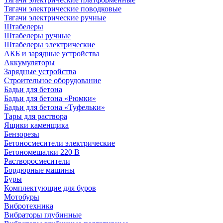
Тягачи электрические поводковые
Тягачи электрические ручные
Штабелеры
Штабелеры ручные
Штабелеры электрические
АКБ и зарядные устройства
Аккумуляторы
Зарядные устройства
Строительное оборудование
Бадьи для бетона
Бадьи для бетона «Рюмки»
Бадьи для бетона «Туфельки»
Тары для раствора
Ящики каменщика
Бензорезы
Бетоносмесители электрические
Бетономешалки 220 В
Растворосмесители
Бордюрные машины
Буры
Комплектующие для буров
Мотобуры
Вибротехника
Вибраторы глубинные