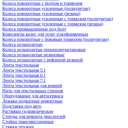
Колеса поворотные с болтом и тормозом
Колеса поворотные усиленные (полиуретан)
Колеса поворотные усиленные (резина)
Колеса поворотные усиленные с тормозом (полиуретан)
Колеса поворотные усиленные с тормозом (резина)
Колеса промышленные под болт
Комплекты колес для телег платформенных
Колеса поворотные c боковым тормозом (полиуретан)
Колеса цельнолитые
Колеса цельнолитые пенополиуретановые
Колеса цельнолитые резиновые
Колеса цельнолитые с рефленой резиной
Лента текстильная
Лента текстильная 5:1
Лента текстильная 6:1
Лента текстильная 7:1
Лента текстильная для ремней
Нить для текстильных стропов
Оборудование для автосервиса
Лежаки подкатные ремонтные
Подставки под авто
Растяжки гидравлические
Стенды для ремонта двигателей
Стойки трансмиссионные
Стяжки пружин