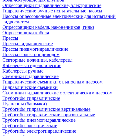
Опрессовщики гидравлические, электрические
Гидравлические ручные испытательные насосы
Насосы опрессовочные электрические для испытаний
гидросистем
Опрессовщики кабеля, наконечников, гильз
Опрессовщики кабеля
Прессы
Прессы гидравлические
Прессы пневмогидравлические
Прессы с электроприводом
Секторные ножницы, кабелерезы
Кабелерезы гидравлические
Кабелерезы ручные
Съемники гидравлические
Гидравлические cъемники с выносным насосом
Гидравлические съемники
Съемники гидравлические с электрическим насосом
Трубогибы гидравлические
Пуансоны (башмаки)
Трубогибы гидравлические вертикальные
Трубогибы гидравлические горизонтальные
Трубогибы пневмогидравлические
Трубогибы электрические
Трубогибы электрогидравлические