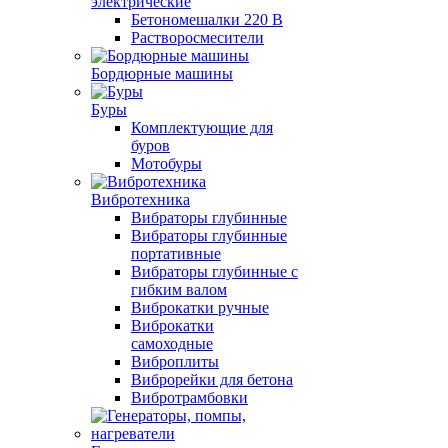
электрические
Бетономешалки 220 В
Растворосмесители
Бордюрные машины
Буры
Комплектующие для
буров
Мотобуры
Вибротехника
Вибраторы глубинные
Вибраторы глубинные
портативные
Вибраторы глубинные с
гибким валом
Виброкатки ручные
Виброкатки
самоходные
Виброплиты
Виброрейки для бетона
Вибротрамбовки