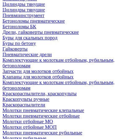
Цилиндры тянущие
Цилиндры тянущие
Пневмоинструмент
Бетоноломы пневматические
Бетоноломы БК
Дрели, гайковерты пневматические
Буры для скальных пород
Буры по бетону
Гайковерты
Пневматические дрели
Комплектующие к молоткам отбойным, рубильным,
бетоноломам
Запчасти для молотков отбойных
Клапаны для молотков отбойных
Комплектующие к молоткам отбойным, рубильным,
бетоноломам
Краскораспылители, краскопульты
Краскопульты ручные
Краскораспылители
Молотки пневматические клепальные
Молотки пневматические отбойные
Молотки отбойные МО
Молотки отбойные МОП
Молотки пневматические рубильные
Молотки рубильные