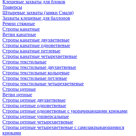
Клещевые захваты для блоков
Траверсы
Штыревые захваты (замки Смаля)
Захваты клещевые для баллонов
Ремни стяжные
Стропы канатные
Ветви канатные
Стропы канатные двухветвевые
Стропы канатные одноветвевые
Стропы канатные петлевые
Стропы канатные четырехветвевые
Стропы текстильные
Стропы текстильные двухветвевые
Стропы текстильные кольцевые
Стропы текстильные петлевые
Стропы текстильные четырехветвевые
Стропы цепные
Ветви цепные
Стропы цепные двухветвевые
Стропы цепные одноветвевые
Стропы цепные одноветвевые с укорачивающими крюками
Стропы цепные универсальные
Стропы цепные четырехветвевые
Стропы цепные четырехветвевые с самозакрывающимися
крюками