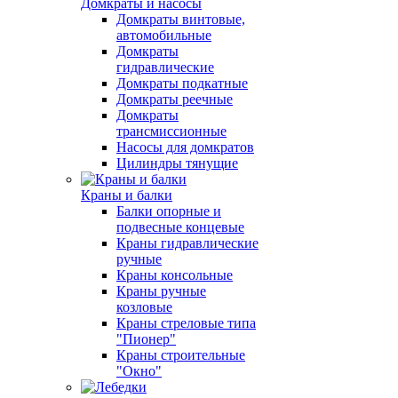
Домкраты и насосы
Домкраты винтовые,
автомобильные
Домкраты
гидравлические
Домкраты подкатные
Домкраты реечные
Домкраты
трансмиссионные
Насосы для домкратов
Цилиндры тянущие
Краны и балки
Балки опорные и
подвесные концевые
Краны гидравлические
ручные
Краны консольные
Краны ручные
козловые
Краны стреловые типа
"Пионер"
Краны строительные
"Окно"