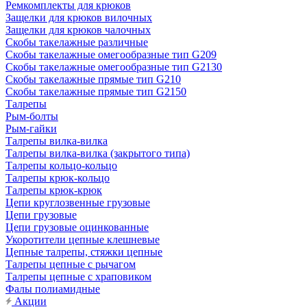
Ремкомплекты для крюков
Защелки для крюков вилочных
Защелки для крюков чалочных
Скобы такелажные различные
Скобы такелажные омегообразные тип G209
Скобы такелажные омегообразные тип G2130
Скобы такелажные прямые тип G210
Скобы такелажные прямые тип G2150
Талрепы
Рым-болты
Рым-гайки
Талрепы вилка-вилка
Талрепы вилка-вилка (закрытого типа)
Талрепы кольцо-кольцо
Талрепы крюк-кольцо
Талрепы крюк-крюк
Цепи круглозвенные грузовые
Цепи грузовые
Цепи грузовые оцинкованные
Укоротители цепные клешневые
Цепные талрепы, стяжки цепные
Талрепы цепные с рычагом
Талрепы цепные с храповиком
Фалы полиамидные
Акции