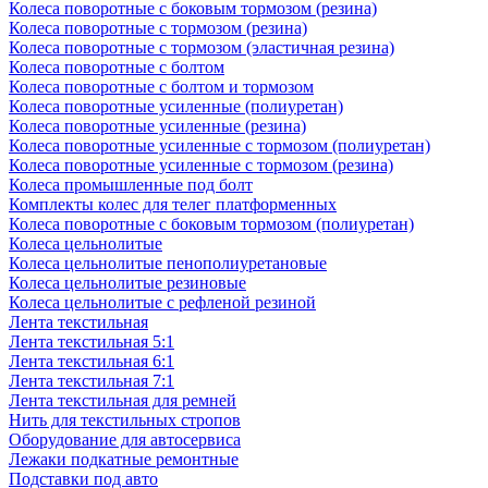
Колеса поворотные c боковым тормозом (резина)
Колеса поворотные c тормозом (резина)
Колеса поворотные c тормозом (эластичная резина)
Колеса поворотные с болтом
Колеса поворотные с болтом и тормозом
Колеса поворотные усиленные (полиуретан)
Колеса поворотные усиленные (резина)
Колеса поворотные усиленные с тормозом (полиуретан)
Колеса поворотные усиленные с тормозом (резина)
Колеса промышленные под болт
Комплекты колес для телег платформенных
Колеса поворотные c боковым тормозом (полиуретан)
Колеса цельнолитые
Колеса цельнолитые пенополиуретановые
Колеса цельнолитые резиновые
Колеса цельнолитые с рефленой резиной
Лента текстильная
Лента текстильная 5:1
Лента текстильная 6:1
Лента текстильная 7:1
Лента текстильная для ремней
Нить для текстильных стропов
Оборудование для автосервиса
Лежаки подкатные ремонтные
Подставки под авто