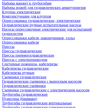
Наборы манжет к трубогибам
Наборы ножей для гидравлических арматурорезов
Клуппы электрические
Комплектующие для клуппов
Опрессовщики гидравлические, электрические
Гидравлические ручные испытательные насосы
Насосы опрессовочные электрические для испытаний
гидросистем
Опрессовщики кабеля, наконечников, гильз
Опрессовщики кабеля
Прессы
Прессы гидравлические
Прессы пневмогидравлические
Прессы с электроприводом
Секторные ножницы, кабелерезы
Кабелерезы гидравлические
Кабелерезы ручные
Съемники гидравлические
Гидравлические cъемники с выносным насосом
Гидравлические съемники
Съемники гидравлические с электрическим насосом
Трубогибы гидравлические
Пуансоны (башмаки)
Трубогибы гидравлические вертикальные
Трубогибы гидравлические горизонтальные