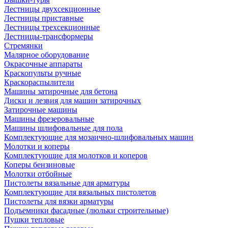
Лестницы двухсекционные
Лестницы приставные
Лестницы трехсекционные
Лестницы-трансформеры
Стремянки
Малярное оборудование
Окрасочные аппараты
Краскопульты ручные
Краскораспылители
Машины затирочные для бетона
Диски и лезвия для машин затирочных
Затирочные машины
Машины фрезеровальные
Машины шлифовальные для пола
Комплектующие для мозаично-шлифовальных машин
Молотки и коперы
Комплектующие для молотков и коперов
Коперы бензиновые
Молотки отбойные
Пистолеты вязальные для арматуры
Комплектующие для вязальных пистолетов
Пистолеты для вязки арматуры
Подъемники фасадные (люльки строительные)
Пушки тепловые