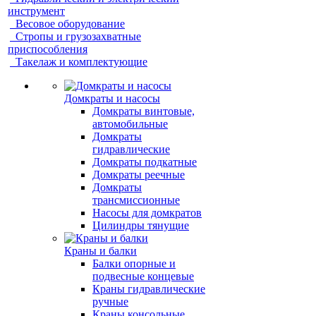
инструмент
Весовое оборудование
Стропы и грузозахватные
приспособления
Такелаж и комплектующие
Домкраты и насосы
Домкраты винтовые,
автомобильные
Домкраты
гидравлические
Домкраты подкатные
Домкраты реечные
Домкраты
трансмиссионные
Насосы для домкратов
Цилиндры тянущие
Краны и балки
Балки опорные и
подвесные концевые
Краны гидравлические
ручные
Краны консольные