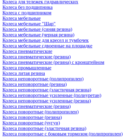
Колеса для тележек гидравлических
Колеса без подшипника
Колеса с подшипником
Колеса мебельные
Колеса мебельные "Шар"
Колеса мебельные (синяя резина)
Колеса мебельные (черная резина)
Колеса мебельные для кресел и тумбочек
Колеса мебельные сдвоенные на площадке
Колеса пневматические
Колеса пневматические (резина)
Колеса пневматические (резина) с кронштейном
Колеса промышленные
Колеса литая резина
Колеса неповоротные (полипропилен)
Колеса неповоротные (резина)
Колеса неповоротные (эластичная резина)
Колеса неповоротные усиленные (полиуретан)
Колеса неповоротные усиленные (резина)
Колеса пневматические (резина)
Колеса поворотные (полипропилен)
Колеса поворотные (резина)
Колеса поворотные (чугун)
Колеса поворотные (эластичная резина)
Колеса поворотные c боковым тормозом (полипропилен)