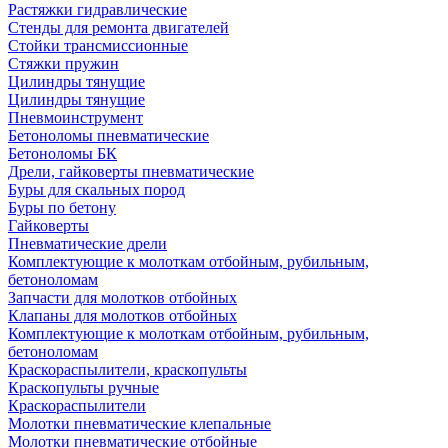
Растяжки гидравлические
Стенды для ремонта двигателей
Стойки трансмиссионные
Стяжки пружин
Цилиндры тянущие
Цилиндры тянущие
Пневмоинструмент
Бетоноломы пневматические
Бетоноломы БК
Дрели, гайковерты пневматические
Буры для скальных пород
Буры по бетону
Гайковерты
Пневматические дрели
Комплектующие к молоткам отбойным, рубильным,
бетоноломам
Запчасти для молотков отбойных
Клапаны для молотков отбойных
Комплектующие к молоткам отбойным, рубильным,
бетоноломам
Краскораспылители, краскопульты
Краскопульты ручные
Краскораспылители
Молотки пневматические клепальные
Молотки пневматические отбойные