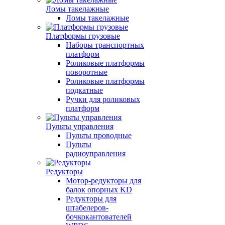
Ломы такелажные
Ломы такелажные
Платформы грузовые
Наборы транспортных
платформ
Роликовые платформы
поворотные
Роликовые платформы
подкатные
Ручки для роликовых
платформ
Пульты управления
Пульты проводные
Пульты
радиоуправления
Редукторы
Мотор-редукторы для
балок опорных KD
Редукторы для
штабелеров-
бочкокантователей