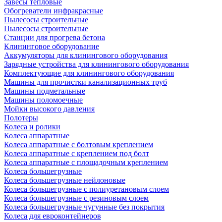
Завесы тепловые
Обогреватели инфракрасные
Пылесосы строительные
Пылесосы строительные
Станции для прогрева бетона
Клининговое оборудование
Аккумуляторы для клинингового оборудования
Зарядные устройства для клинингового оборудования
Комплектующие для клинингового оборудования
Машины для прочистки канализационных труб
Машины подметальные
Машины поломоечные
Мойки высокого давления
Полотеры
Колеса и ролики
Колеса аппаратные
Колеса аппаратные с болтовым креплением
Колеса аппаратные с креплением под болт
Колеса аппаратные с площадочным креплением
Колеса большегрузные
Колеса большегрузные нейлоновые
Колеса большегрузные с полиуретановым слоем
Колеса большегрузные с резиновым слоем
Колеса большегрузные чугунные без покрытия
Колеса для евроконтейнеров