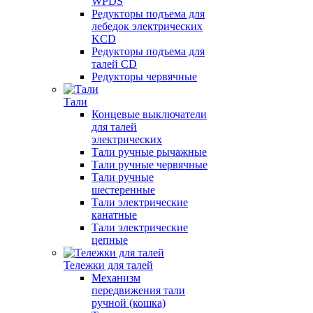
WPDS
Редукторы подъема для
лебедок электрических
KCD
Редукторы подъема для
талей CD
Редукторы червячные
Тали
Концевые выключатели
для талей
электрических
Тали ручные рычажные
Тали ручные червячные
Тали ручные
шестеренные
Тали электрические
канатные
Тали электрические
цепные
Тележки для талей
Механизм
передвижения тали
ручной (кошка)