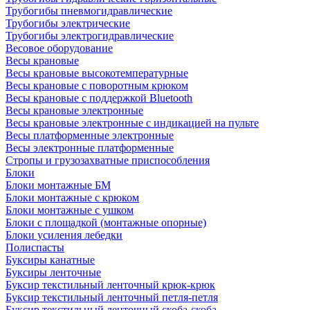
Трубогибы пневмогидравлические
Трубогибы электрические
Трубогибы электрогидравлические
Весовое оборудование
Весы крановые
Весы крановые высокотемпературные
Весы крановые с поворотным крюком
Весы крановые с поддержкой Bluetooth
Весы крановые электронные
Весы крановые электронные с индикацией на пульте
Весы платформенные электронные
Весы электронные платформенные
Стропы и грузозахватные приспособления
Блоки
Блоки монтажные БМ
Блоки монтажные с крюком
Блоки монтажные с ушком
Блоки с площадкой (монтажные опорные)
Блоки усиления лебедки
Полиспасты
Буксиры канатные
Буксиры ленточные
Буксир текстильный ленточный крюк-крюк
Буксир текстильный ленточный петля-петля
Буксир текстильный ленточный скоба-скоба