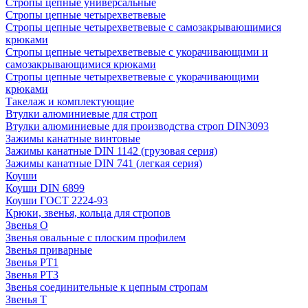
Стропы цепные универсальные
Стропы цепные четырехветвевые
Стропы цепные четырехветвевые с самозакрывающимися
крюками
Стропы цепные четырехветвевые с укорачивающими и
самозакрывающимися крюками
Стропы цепные четырехветвевые с укорачивающими
крюками
Такелаж и комплектующие
Втулки алюминиевые для строп
Втулки алюминиевые для производства строп DIN3093
Зажимы канатные винтовые
Зажимы канатные DIN 1142 (грузовая серия)
Зажимы канатные DIN 741 (легкая серия)
Коуши
Коуши DIN 6899
Коуши ГОСТ 2224-93
Крюки, звенья, кольца для стропов
Звенья О
Звенья овальные с плоским профилем
Звенья приварные
Звенья РТ1
Звенья РТ3
Звенья соединительные к цепным стропам
Звенья Т