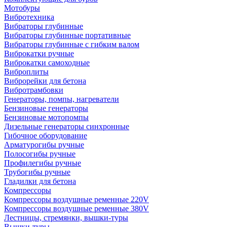
Мотобуры
Вибротехника
Вибраторы глубинные
Вибраторы глубинные портативные
Вибраторы глубинные с гибким валом
Виброкатки ручные
Виброкатки самоходные
Виброплиты
Виброрейки для бетона
Вибротрамбовки
Генераторы, помпы, нагреватели
Бензиновые генераторы
Бензиновые мотопомпы
Дизельные генераторы синхронные
Гибочное оборудование
Арматурогибы ручные
Полосогибы ручные
Профилегибы ручные
Трубогибы ручные
Гладилки для бетона
Компрессоры
Компрессоры воздушные ременные 220V
Компрессоры воздушные ременные 380V
Лестницы, стремянки, вышки-туры
Вышки-туры