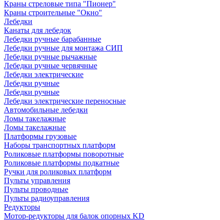
Краны стреловые типа "Пионер"
Краны строительные "Окно"
Лебедки
Канаты для лебедок
Лебедки ручные барабанные
Лебедки ручные для монтажа СИП
Лебедки ручные рычажные
Лебедки ручные червячные
Лебедки электрические
Лебедки ручные
Лебедки ручные
Лебедки электрические переносные
Автомобильные лебедки
Ломы такелажные
Ломы такелажные
Платформы грузовые
Наборы транспортных платформ
Роликовые платформы поворотные
Роликовые платформы подкатные
Ручки для роликовых платформ
Пульты управления
Пульты проводные
Пульты радиоуправления
Редукторы
Мотор-редукторы для балок опорных KD