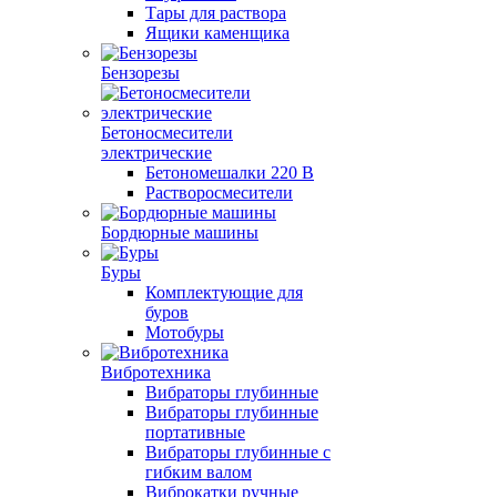
Тары для раствора
Ящики каменщика
Бензорезы
Бетоносмесители
электрические
Бетономешалки 220 В
Растворосмесители
Бордюрные машины
Буры
Комплектующие для
буров
Мотобуры
Вибротехника
Вибраторы глубинные
Вибраторы глубинные
портативные
Вибраторы глубинные с
гибким валом
Виброкатки ручные