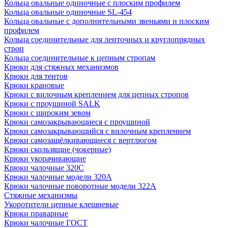
Кольца овальные одиночные c плоским профилем
Кольца овальные одиночные SL-454
Кольца овальные с дополнительными звеньями и плоским
профилем
Кольца соединительные для ленточных и круглопрядных
строп
Кольца соединительные к цепным стропам
Крюки для стяжных механизмов
Крюки для тентов
Крюки крановые
Крюки с вилочным креплением для цепных стропов
Крюки с проушиной SALK
Крюки с широким зевом
Крюки самозакрывающиеся с проушиной
Крюки самозакрывающийся с вилочным креплением
Крюки самозащёлкивающиеся с вертлюгом
Крюки скользящие (чокерные)
Крюки укорачивающие
Крюки чалочные 320C
Крюки чалочные модели 320А
Крюки чалочные поворотные модели 322А
Стяжные механизмы
Укоротители цепные клешневые
Крюки праварные
Крюки чалочные ГОСТ