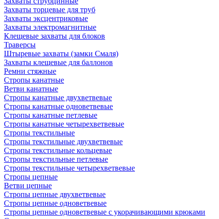
Захваты струбцинные
Захваты торцевые для труб
Захваты эксцентриковые
Захваты электромагнитные
Клещевые захваты для блоков
Траверсы
Штыревые захваты (замки Смаля)
Захваты клещевые для баллонов
Ремни стяжные
Стропы канатные
Ветви канатные
Стропы канатные двухветвевые
Стропы канатные одноветвевые
Стропы канатные петлевые
Стропы канатные четырехветвевые
Стропы текстильные
Стропы текстильные двухветвевые
Стропы текстильные кольцевые
Стропы текстильные петлевые
Стропы текстильные четырехветвевые
Стропы цепные
Ветви цепные
Стропы цепные двухветвевые
Стропы цепные одноветвевые
Стропы цепные одноветвевые с укорачивающими крюками