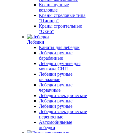
Краны ручные
козловые
Краны стреловые типа
"Пионер"
Краны строительные
"Окно"
Лебедки
Канаты для лебедок
Лебедки ручные
барабанные
Лебедки ручные для
монтажа СИП
Лебедки ручные
рычажные
Лебедки ручные
червячные
Лебедки электрические
Лебедки ручные
Лебедки ручные
Лебедки электрические
переносные
Автомобильные
лебедки