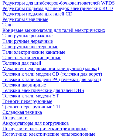
Редукторы для штабелеров-бочкокантователей WPDS
Редукторы подъема для лебедок электрических KCD
Редукторы подъема для талей CD
Редукторы червячные
Тали
Концевые выключатели для талей электрических
Тали ручные рычажные
Тали ручные червячные
Тали ручные шестеренные
Тали электрические канатные
Тали электрические цепные
Тележки для талей
Механизм передвижения тали ручной (кошка)
Тележки к тали модели CD (тележки для ворот)
Тележки к тали модели РА (тележки для ворот)
Тележки шарнирные
Тележки электрические для талей DHS
Тележки к тали модели YT
Треноги перегрузочные
Треноги перегрузочные ТП
Складская техника
Погрузчики
Аккумуляторы для погрузчиков
Погрузчики электрические трехопорные
Погрузчики электрические четырехопорные