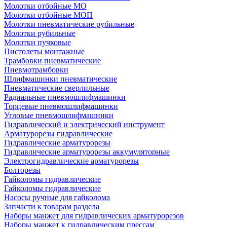
Молотки отбойные МО
Молотки отбойные МОП
Молотки пневматические рубильные
Молотки рубильные
Молотки пучковые
Пистолеты монтажные
Трамбовки пневматические
Пневмотрамбовки
Шлифмашинки пневматические
Пневматические сверлильные
Радиальные пневмошлифмашинки
Торцевые пневмошлифмашинки
Угловые пневмошлифмашинки
Гидравлический и электрический инструмент
Арматурорезы гидравлические
Гидравлические арматурорезы
Гидравлические арматурорезы аккумуляторные
Электрогидравлические арматурорезы
Болторезы
Гайколомы гидравлические
Гайколомы гидравлические
Насосы ручные для гайколома
Запчасти к товарам раздела
Наборы манжет для гидравлических арматурорезов
Наборы манжет к гидравлическим прессам